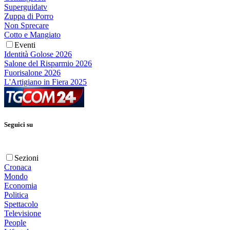
Superguidatv
Zuppa di Porro
Non Sprecare
Cotto e Mangiato
Eventi
Identità Golose 2026
Salone del Risparmio 2026
Fuorisalone 2026
L'Artigiano in Fiera 2025
Seguici su
Sezioni
Cronaca
Mondo
Economia
Politica
Spettacolo
Televisione
People