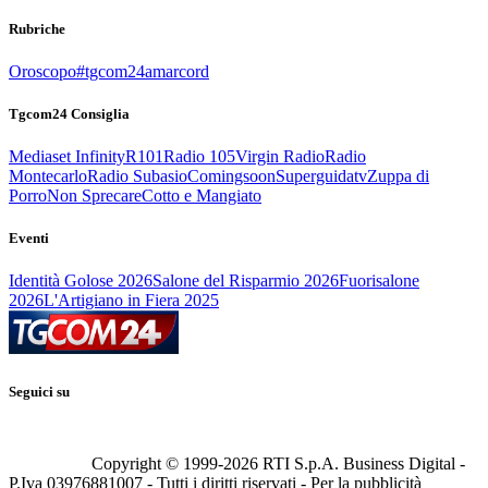
Rubriche
Oroscopo
#tgcom24amarcord
Tgcom24 Consiglia
Mediaset Infinity
R101
Radio 105
Virgin Radio
Radio
Montecarlo
Radio Subasio
Comingsoon
Superguidatv
Zuppa di
Porro
Non Sprecare
Cotto e Mangiato
Eventi
Identità Golose 2026
Salone del Risparmio 2026
Fuorisalone
2026
L'Artigiano in Fiera 2025
Seguici su
Copyright © 1999-
2026
RTI S.p.A. Business Digital -
P.Iva 03976881007 - Tutti i diritti riservati - Per la pubblicità