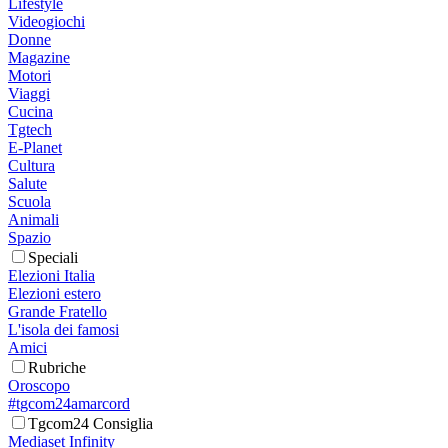
Lifestyle
Videogiochi
Donne
Magazine
Motori
Viaggi
Cucina
Tgtech
E-Planet
Cultura
Salute
Scuola
Animali
Spazio
Speciali
Elezioni Italia
Elezioni estero
Grande Fratello
L'isola dei famosi
Amici
Rubriche
Oroscopo
#tgcom24amarcord
Tgcom24 Consiglia
Mediaset Infinity