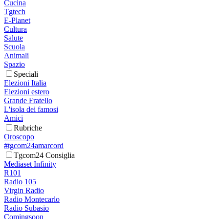
Cucina
Tgtech
E-Planet
Cultura
Salute
Scuola
Animali
Spazio
Speciali
Elezioni Italia
Elezioni estero
Grande Fratello
L'isola dei famosi
Amici
Rubriche
Oroscopo
#tgcom24amarcord
Tgcom24 Consiglia
Mediaset Infinity
R101
Radio 105
Virgin Radio
Radio Montecarlo
Radio Subasio
Comingsoon