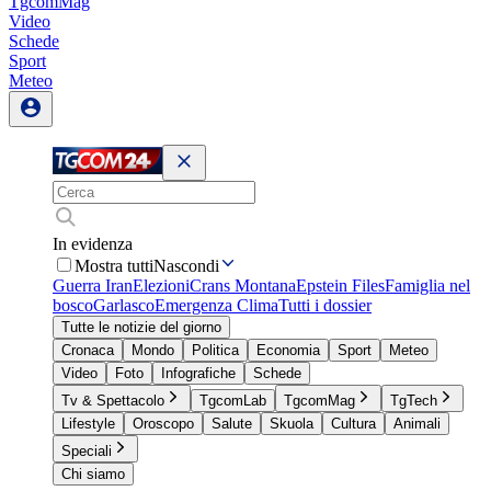
TgcomMag
Video
Schede
Sport
Meteo
In evidenza
Mostra tutti
Nascondi
Guerra Iran
Elezioni
Crans Montana
Epstein Files
Famiglia nel
bosco
Garlasco
Emergenza Clima
Tutti i dossier
Tutte le notizie del giorno
Cronaca
Mondo
Politica
Economia
Sport
Meteo
Video
Foto
Infografiche
Schede
Tv & Spettacolo
TgcomLab
TgcomMag
TgTech
Lifestyle
Oroscopo
Salute
Skuola
Cultura
Animali
Speciali
Chi siamo