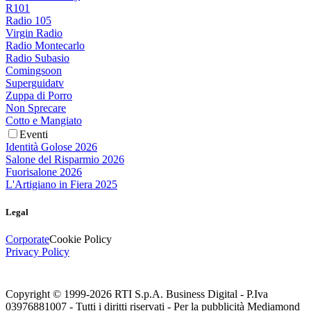
R101
Radio 105
Virgin Radio
Radio Montecarlo
Radio Subasio
Comingsoon
Superguidatv
Zuppa di Porro
Non Sprecare
Cotto e Mangiato
Eventi
Identità Golose 2026
Salone del Risparmio 2026
Fuorisalone 2026
L'Artigiano in Fiera 2025
Legal
Corporate
Cookie Policy
Privacy Policy
Copyright © 1999-
2026
RTI S.p.A. Business Digital - P.Iva
03976881007 - Tutti i diritti riservati - Per la pubblicità Mediamond