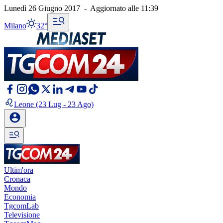
Lunedì 26 Giugno 2017
-
Aggiornato alle
11:39
Milano
32°
Leone
(23 Lug - 23 Ago)
Ultim'ora
Cronaca
Mondo
Economia
TgcomLab
Televisione