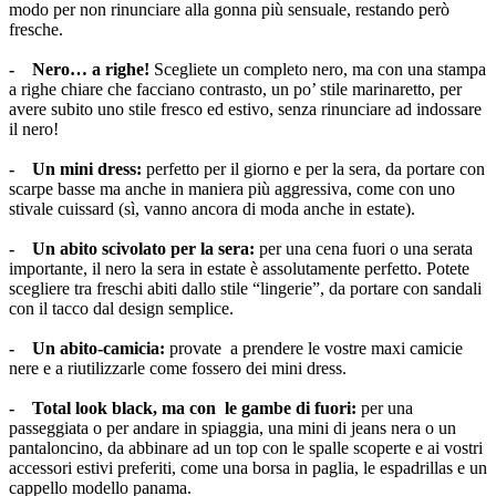
modo per non rinunciare alla gonna più sensuale, restando però
fresche.
- Nero… a righe!
Scegliete un completo nero, ma con una stampa
a righe chiare che facciano contrasto, un po’ stile marinaretto, per
avere subito uno stile fresco ed estivo, senza rinunciare ad indossare
il nero!
- Un mini dress:
perfetto per il giorno e per la sera, da portare con
scarpe basse ma anche in maniera più aggressiva, come con uno
stivale cuissard (sì, vanno ancora di moda anche in estate).
- Un abito scivolato per la sera:
per una cena fuori o una serata
importante, il nero la sera in estate è assolutamente perfetto. Potete
scegliere tra freschi abiti dallo stile “lingerie”, da portare con sandali
con il tacco dal design semplice.
- Un abito-camicia:
provate a prendere le vostre maxi camicie
nere e a riutilizzarle come fossero dei mini dress.
- Total look black, ma con le gambe di fuori:
per una
passeggiata o per andare in spiaggia, una mini di jeans nera o un
pantaloncino, da abbinare ad un top con le spalle scoperte e ai vostri
accessori estivi preferiti, come una borsa in paglia, le espadrillas e un
cappello modello panama.