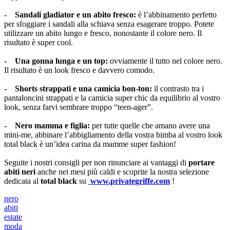
- Sandali gladiator e un abito fresco:
è l’abbinamento perfetto
per sfoggiare i sandali alla schiava senza esagerare troppo. Potete
utilizzare un abito lungo e fresco, nonostante il colore nero. Il
risultato è super cool.
- Una gonna lunga e un top:
ovviamente il tutto nel colore nero.
Il risultato è un look fresco e davvero comodo.
- Shorts strappati e una camicia bon-ton:
il contrasto tra i
pantaloncini strappati e la camicia super chic da equilibrio al vostro
look, senza farvi sembrare troppo “teen-ager”.
- Nero mamma e figlia:
per tutte quelle che amano avere una
mini-me, abbinare l’abbigliamento della vostra bimba al vostro look
total black è un’idea carina da mamme super fashion!
Seguite i nostri consigli per non rinunciare ai vantaggi di
portare
abiti neri
anche nei mesi più caldi e scoprite la nostra selezione
dedicata al
total black
su
www.privategriffe.com
!
nero
abiti
estate
moda