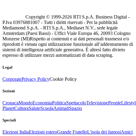
Copyright © 1999-
2026
RTI S.p.A. Business Digital -
P.Iva 03976881007 - Tutti i diritti riservati - Per la pubblicità
Mediamond S.p.A. - RTI S.p.A., Mediaset N.V., sede legale
Amsterdam (Paesi Bassi) - Uffici Viale Europa 46, 20093 Cologno
Monzese (MI)
Rispetto ai contenuti e ai dati personali trasmessi e/o
riprodotti è vietata ogni utilizzazione funzionale all’addestramento di
sistemi di intelligenza artificiale generativa. È altresì fatto divieto
espresso di utilizzare mezzi automatizzati di data scraping.
Legal
Corporate
Privacy Policy
Cookie Policy
Sezioni
Cronaca
Mondo
Economia
Politica
Spettacolo
Televisione
People
Lifestyl
Planet
Cultura
Salute
Scuola
Animali
Spazio
Speciali
Elezioni Italia
Elezioni estero
Grande Fratello
L'isola dei famosi
Amici