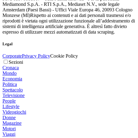
Mediamond S.p.A. - RTI S.p.A., Mediaset N.V., sede legale
Amsterdam (Paesi Bassi) - Uffici Viale Europa 46, 20093 Cologno
Monzese (MI)
Rispetto ai contenuti e ai dati personali trasmessi e/o
riprodotti è vietata ogni utilizzazione funzionale all’addestramento di
sistemi di intelligenza artificiale generativa. È altresì fatto divieto
espresso di utilizzare mezzi automatizzati di data scraping.
Legal
Corporate
Privacy Policy
Cookie Policy
Sezioni
Cronaca
Mondo
Economia
Politica
Spettacolo
Televisione
People
Lifestyle
Videogiochi
Donne
Magazine
Motori
Viaggi