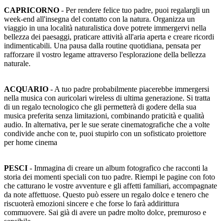
CAPRICORNO
- Per rendere felice tuo padre, puoi regalargli un
week-end all'insegna del contatto con la natura. Organizza un
viaggio in una località naturalistica dove potrete immergervi nella
bellezza dei paesaggi, praticare attività all'aria aperta e creare ricordi
indimenticabili. Una pausa dalla routine quotidiana, pensata per
rafforzare il vostro legame attraverso l'esplorazione della bellezza
naturale.
ACQUARIO
- A tuo padre probabilmente piacerebbe immergersi
nella musica con auricolari wireless di ultima generazione. Si tratta
di un regalo tecnologico che gli permetterà di godere della sua
musica preferita senza limitazioni, combinando praticità e qualità
audio. In alternativa, per le sue serate cinematografiche che a volte
condivide anche con te, puoi stupirlo con un sofisticato proiettore
per home cinema
PESCI
- Immagina di creare un album fotografico che racconti la
storia dei momenti speciali con tuo padre. Riempi le pagine con foto
che catturano le vostre avventure e gli affetti familiari, accompagnate
da note affettuose. Questo può essere un regalo dolce e tenero che
riscuoterà emozioni sincere e che forse lo farà addirittura
commuovere. Sai già di avere un padre molto dolce, premuroso e