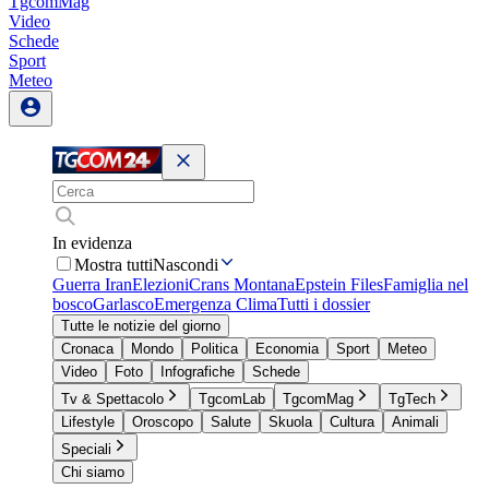
TgcomMag
Video
Schede
Sport
Meteo
In evidenza
Mostra tutti
Nascondi
Guerra Iran
Elezioni
Crans Montana
Epstein Files
Famiglia nel
bosco
Garlasco
Emergenza Clima
Tutti i dossier
Tutte le notizie del giorno
Cronaca
Mondo
Politica
Economia
Sport
Meteo
Video
Foto
Infografiche
Schede
Tv & Spettacolo
TgcomLab
TgcomMag
TgTech
Lifestyle
Oroscopo
Salute
Skuola
Cultura
Animali
Speciali
Chi siamo