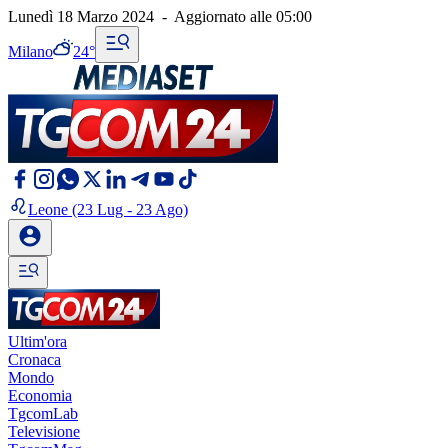
Lunedì 18 Marzo 2024
-
Aggiornato alle
05:00
Milano
24°
Leone
(23 Lug - 23 Ago)
Ultim'ora
Cronaca
Mondo
Economia
TgcomLab
Televisione