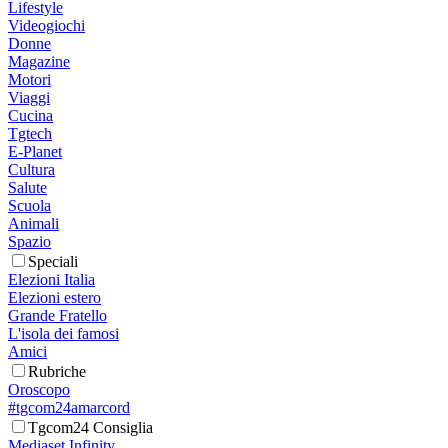
Lifestyle
Videogiochi
Donne
Magazine
Motori
Viaggi
Cucina
Tgtech
E-Planet
Cultura
Salute
Scuola
Animali
Spazio
Speciali
Elezioni Italia
Elezioni estero
Grande Fratello
L'isola dei famosi
Amici
Rubriche
Oroscopo
#tgcom24amarcord
Tgcom24 Consiglia
Mediaset Infinity