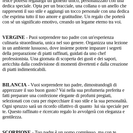
felice potresti regalargli un gioiello unico, personalizzato con una
dedica speciale. Opta per un bracciale, una collana o un anello che
rappresenti il suo stile e aggiungi un tocco personale con una dedica
che esprima tutto il tuo amore e gratitudine. Un regalo che porterà
con sé un significato emotivo, creando un legame eterno tra voi.
VERGINE
- Puoi sorprendere tuo padre con un'esperienza
culinaria straordinaria, unica nel suo genere. Organizza una lezione
in un ambiente lussuoso, dove insieme potrete imparare i segreti
della preparazione di piatti raffinati, guidati da uno chef
professionista. Una giornata di scoperta dei gusti e dei sapori,
arricchita dalla condivisione di momenti divertenti e dalla creazione
di piatti indimenticabili.
BILANCIA
- Vuoi sorprendere tuo padre, dimostrandogli di
apprezzare il suo buon gusto? Vai nella sua profumeria preferita e
fatti preparare una confezione elegante di profumi pregiati,
selezionati con cura per rispecchiare il suo stile e la sua personalità.
Ogni spruzzo sarà un ricordo olfattivo di quanto lui sia speciale per
te. Questo raffinato e ricercato regalo lo avvolgerà con eleganza e
gentilezza.
SCORPIONE
- Tuo padre è un uomo complesso, ma con te