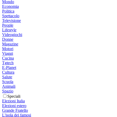
Mondo
Economia
Politica
Spettacolo
Televisione
People
Lifestyle
Videogiochi
Donne
Magazine
Motori
Viaggi
Cucina
Tgtech
E-Planet
Cultura
Salute
Scuola
Animali
Spazio
Speciali
Elezioni Italia
Elezioni estero
Grande Fratello
L'isola dei famosi