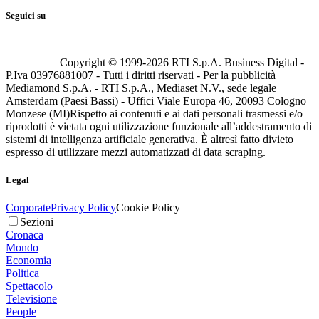
Seguici su
Copyright © 1999-
2026
RTI S.p.A. Business Digital -
P.Iva 03976881007 - Tutti i diritti riservati - Per la pubblicità
Mediamond S.p.A. - RTI S.p.A., Mediaset N.V., sede legale
Amsterdam (Paesi Bassi) - Uffici Viale Europa 46, 20093 Cologno
Monzese (MI)
Rispetto ai contenuti e ai dati personali trasmessi e/o
riprodotti è vietata ogni utilizzazione funzionale all’addestramento di
sistemi di intelligenza artificiale generativa. È altresì fatto divieto
espresso di utilizzare mezzi automatizzati di data scraping.
Legal
Corporate
Privacy Policy
Cookie Policy
Sezioni
Cronaca
Mondo
Economia
Politica
Spettacolo
Televisione
People