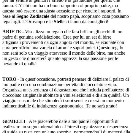
per far sentire ai genitori l’affetto e la gratitudine per quello che
fanno. C’è chi non ha un buon rapporto col proprio padre, ma
questa può essere una giusta occasione per ricucire i rapporti. In
base al
Segno Zodiacale
del nostro papà, scopriamo cosa possiamo
regalargli. L’Oroscopo e le
Stelle
ci fanno da consiglieri!
ARIETE
- Visualizza un regalo che farà brillare gli occhi di tuo
padre di genuina soddisfazione. Crea per lui un set di birre
artigianali provenienti da ogni angolo del mondo, selezionate con
cura per offrire una varietà di aromi e sapori unici. Questo regalo
non sarà solo un viaggio attraverso il mondo delle birre, ma anche
un gesto che dimostrerà quanto apprezzi la sua passione per le
bevande di qualità.
TORO
- In quest’occasione, potresti pensare di deliziare il palato di
tuo padre con una combinazione perfetta di cioccolato e vino.
Organizza un'esperienza di degustazione che includa prelibatezze di
cioccolato artigianale abbinate a vini selezionati e di alta qualità. Un
viaggio sensoriale che stimolerà i suoi sensi e creerà un momento
indimenticabile di indulgenza gastronomica. Te ne sarà grato!
GEMELLI
- A te piacerebbe dare a tuo padre l'opportunità di
realizzare un sogno adrenalinico. Potresti organizzare un'esperienza
di guida su pista con un'auto sportiva, permettendogli di mettersi alla