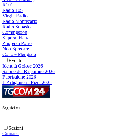
R101
Radio 105
Virgin Radio
Radio Montecarlo
Radio Subasio
Comingsoon
Superguidatv
Zuppa di Porro
Non Sprecare
Cotto e Mangiato
Eventi
Identità Golose 2026
Salone del Risparmio 2026
Fuorisalone 2026
L'Artigiano in Fiera 2025
Seguici su
Sezioni
Cronaca