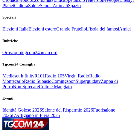
Cronaca
Mondo
Economia
Politica
Spettacolo
Televisione
People
Lifestyl
Planet
Cultura
Salute
Scuola
Animali
Spazio
Speciali
Elezioni Italia
Elezioni estero
Grande Fratello
L'isola dei famosi
Amici
Rubriche
Oroscopo
#tgcom24amarcord
Tgcom24 Consiglia
Mediaset Infinity
R101
Radio 105
Virgin Radio
Radio
Montecarlo
Radio Subasio
Comingsoon
Superguidatv
Zuppa di
Porro
Non Sprecare
Cotto e Mangiato
Eventi
Identità Golose 2026
Salone del Risparmio 2026
Fuorisalone
2026
L'Artigiano in Fiera 2025