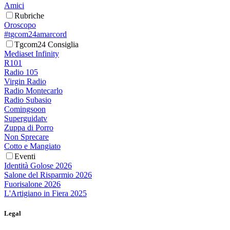
Amici
Rubriche
Oroscopo
#tgcom24amarcord
Tgcom24 Consiglia
Mediaset Infinity
R101
Radio 105
Virgin Radio
Radio Montecarlo
Radio Subasio
Comingsoon
Superguidatv
Zuppa di Porro
Non Sprecare
Cotto e Mangiato
Eventi
Identità Golose 2026
Salone del Risparmio 2026
Fuorisalone 2026
L'Artigiano in Fiera 2025
Legal