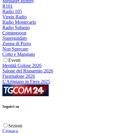
Mediaset Infinity
R101
Radio 105
Virgin Radio
Radio Montecarlo
Radio Subasio
Comingsoon
Superguidatv
Zuppa di Porro
Non Sprecare
Cotto e Mangiato
Eventi
Identità Golose 2026
Salone del Risparmio 2026
Fuorisalone 2026
L'Artigiano in Fiera 2025
Seguici su
Sezioni
Cronaca