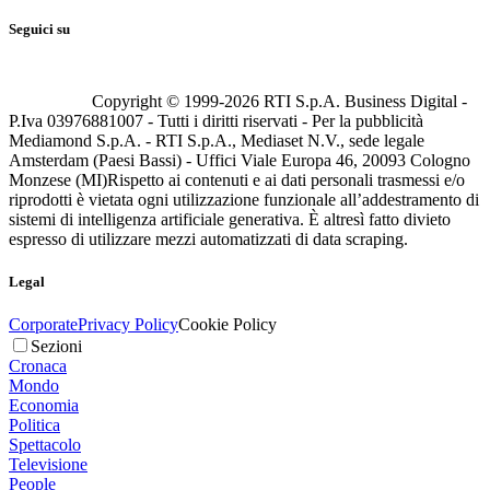
Seguici su
Copyright © 1999-
2026
RTI S.p.A. Business Digital -
P.Iva 03976881007 - Tutti i diritti riservati - Per la pubblicità
Mediamond S.p.A. - RTI S.p.A., Mediaset N.V., sede legale
Amsterdam (Paesi Bassi) - Uffici Viale Europa 46, 20093 Cologno
Monzese (MI)
Rispetto ai contenuti e ai dati personali trasmessi e/o
riprodotti è vietata ogni utilizzazione funzionale all’addestramento di
sistemi di intelligenza artificiale generativa. È altresì fatto divieto
espresso di utilizzare mezzi automatizzati di data scraping.
Legal
Corporate
Privacy Policy
Cookie Policy
Sezioni
Cronaca
Mondo
Economia
Politica
Spettacolo
Televisione
People