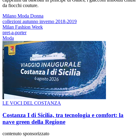
da fiocchi couture.
Milano Moda Donna
collezioni autunno inverno 2018-2019
Milan Fashion Week
pret-a-porter
Moda
LE VOCI DEL COSTANZA
Costanza I di Sicilia, tra tecnologia e comfort: la
nave green della Regione
contenuto sponsorizzato