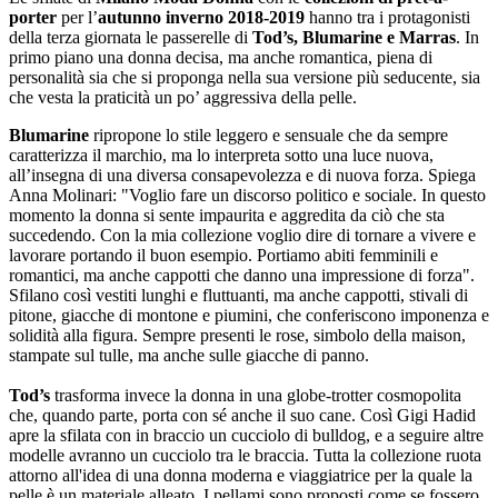
porter
per l’
autunno inverno 2018-2019
hanno tra i protagonisti
della terza giornata le passerelle di
Tod’s, Blumarine e Marras
. In
primo piano una donna decisa, ma anche romantica, piena di
personalità sia che si proponga nella sua versione più seducente, sia
che vesta la praticità un po’ aggressiva della pelle.
Blumarine
ripropone lo stile leggero e sensuale che da sempre
caratterizza il marchio, ma lo interpreta sotto una luce nuova,
all’insegna di una diversa consapevolezza e di nuova forza. Spiega
Anna Molinari: "Voglio fare un discorso politico e sociale. In questo
momento la donna si sente impaurita e aggredita da ciò che sta
succedendo. Con la mia collezione voglio dire di tornare a vivere e
lavorare portando il buon esempio. Portiamo abiti femminili e
romantici, ma anche cappotti che danno una impressione di forza".
Sfilano così vestiti lunghi e fluttuanti, ma anche cappotti, stivali di
pitone, giacche di montone e piumini, che conferiscono imponenza e
solidità alla figura. Sempre presenti le rose, simbolo della maison,
stampate sul tulle, ma anche sulle giacche di panno.
Tod’s
trasforma invece la donna in una globe-trotter cosmopolita
che, quando parte, porta con sé anche il suo cane. Così Gigi Hadid
apre la sfilata con in braccio un cucciolo di bulldog, e a seguire altre
modelle avranno un cucciolo tra le braccia. Tutta la collezione ruota
attorno all'idea di una donna moderna e viaggiatrice per la quale la
pelle è un materiale alleato. I pellami sono proposti come se fossero