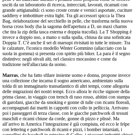
usciti da un laboratorio di ricerca, intrecciati, lavorati, ricamati con
grande artigianalità: ci sono croste cerate e vernici asportate, cuciture
saddlery e imbottiture extra light. Tra gli accessori spicca la Thea
Bag, rielaborazione del secchiello in pelle, che trasforma nella nuova
borsa cross body (ha la sagoma dell'apertura a D, un maxi charms
che tira la zip della tasca esterna e doppia tracolla). La T Shopping è
invece a doppio uso, a mano o sulla spalla, chiusa da una sofisticata
Doppia T. C'è anche il set di marsupi rivisitati in tutte le misure. Tra
le calzature, l'iconico modello Winter Gommino (allacciato con la
suola in gomma) si presenta con spirito più biker. La para è il segno
distintivo: negli stivali alti, nel classico mocassino e come da
tradizione nell'allacciata da uomo.
Marras
, che ha fatto sfilare insieme uomo e donna, propone invece
una collezione che incarna il sogno americano, ambientato sulla
tolda di un immaginario transatlantico di altri tempi, come allegoria
delle migrazioni dei nostri tempi. Ecco allora le ricche signore della
prima classe, in viaggio con trench di raso rosso, abitini con stampa
di garofani, giacche da smoking e gonne di tulle con ricami floreali,
accompagnati dai mariti in cappotti con collo in pelliccia. Arrivano
poi i passeggeri di terza classe, con le giacche patchwork di tessuti
maschili e ricami chiuse da corde, gonne di pizzo e plissé. Ma
all’arrivo in America l’integrazione è già compiuta, ed ecco le felpe
con lettering e patchwork di ricami e pizzi, i bomber intarsiati, i
cappellini da baseball in principe di Galles, i giacconi imbottiti chiusi