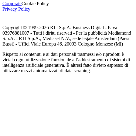
Corporate
Cookie Policy
Privacy Policy
Copyright © 1999-
2026
RTI S.p.A. Business Digital - P.Iva
03976881007 - Tutti i diritti riservati - Per la pubblicità Mediamond
S.p.A. - RTI S.p.A., Mediaset N.V., sede legale Amsterdam (Paesi
Bassi) - Uffici Viale Europa 46, 20093 Cologno Monzese (MI)
Rispetto ai contenuti e ai dati personali trasmessi e/o riprodotti è
vietata ogni utilizzazione funzionale all’addestramento di sistemi di
intelligenza artificiale generativa. È altresì fatto divieto espresso di
utilizzare mezzi automatizzati di data scraping.