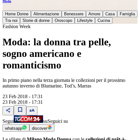
Moda
Home Donne
Alimentazione
Benessere
Amore
Casa
Famiglia
Tra noi
Storie di donne
Oroscopo
Lifestyle
Cucina
Fashion Week
Moda: la donna tra pelle,
sogno americano e
romanticismo
In primo piano nella terza giornata le collezioni per il prossimo
autunno inverno di Blumarine, Tod’s, Marras
23 Feb 2018 - 17:31
23 Feb 2018 - 17:31
Segui
su
Seguici su
whatsapp
discover
Le sfilate di
Milano Moda Donna
con le
collezioni di prêt-à-