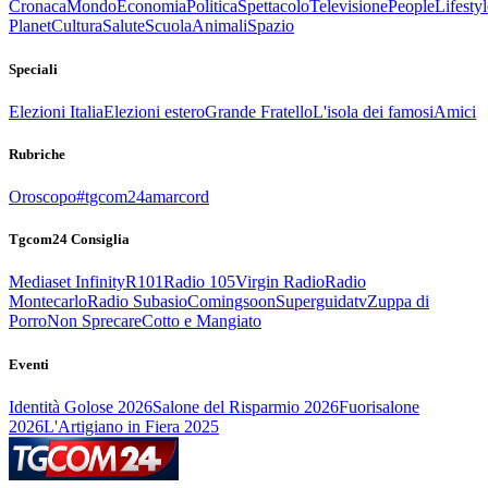
Cronaca
Mondo
Economia
Politica
Spettacolo
Televisione
People
Lifestyl
Planet
Cultura
Salute
Scuola
Animali
Spazio
Speciali
Elezioni Italia
Elezioni estero
Grande Fratello
L'isola dei famosi
Amici
Rubriche
Oroscopo
#tgcom24amarcord
Tgcom24 Consiglia
Mediaset Infinity
R101
Radio 105
Virgin Radio
Radio
Montecarlo
Radio Subasio
Comingsoon
Superguidatv
Zuppa di
Porro
Non Sprecare
Cotto e Mangiato
Eventi
Identità Golose 2026
Salone del Risparmio 2026
Fuorisalone
2026
L'Artigiano in Fiera 2025