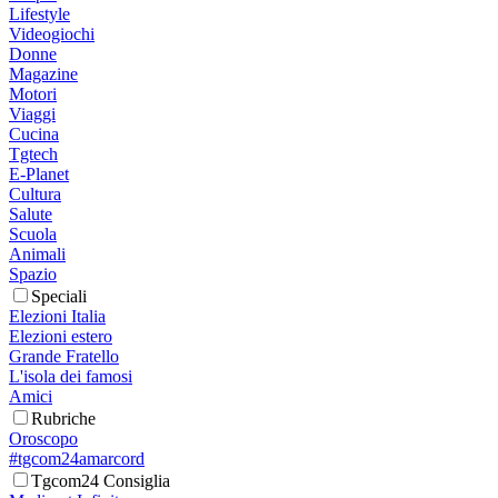
Lifestyle
Videogiochi
Donne
Magazine
Motori
Viaggi
Cucina
Tgtech
E-Planet
Cultura
Salute
Scuola
Animali
Spazio
Speciali
Elezioni Italia
Elezioni estero
Grande Fratello
L'isola dei famosi
Amici
Rubriche
Oroscopo
#tgcom24amarcord
Tgcom24 Consiglia