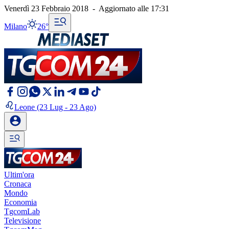
Venerdì 23 Febbraio 2018
-
Aggiornato alle
17:31
Milano
26°
Leone
(23 Lug - 23 Ago)
Ultim'ora
Cronaca
Mondo
Economia
TgcomLab
Televisione