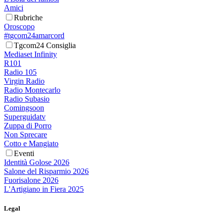
Amici
Rubriche
Oroscopo
#tgcom24amarcord
Tgcom24 Consiglia
Mediaset Infinity
R101
Radio 105
Virgin Radio
Radio Montecarlo
Radio Subasio
Comingsoon
Superguidatv
Zuppa di Porro
Non Sprecare
Cotto e Mangiato
Eventi
Identità Golose 2026
Salone del Risparmio 2026
Fuorisalone 2026
L'Artigiano in Fiera 2025
Legal