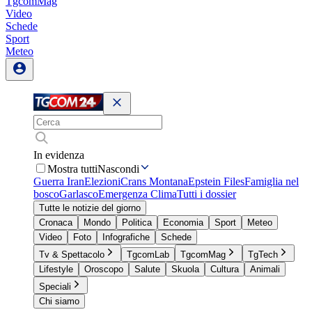
TgcomMag
Video
Schede
Sport
Meteo
In evidenza
Mostra tutti
Nascondi
Guerra Iran
Elezioni
Crans Montana
Epstein Files
Famiglia nel
bosco
Garlasco
Emergenza Clima
Tutti i dossier
Tutte le notizie del giorno
Cronaca
Mondo
Politica
Economia
Sport
Meteo
Video
Foto
Infografiche
Schede
Tv & Spettacolo
TgcomLab
TgcomMag
TgTech
Lifestyle
Oroscopo
Salute
Skuola
Cultura
Animali
Speciali
Chi siamo