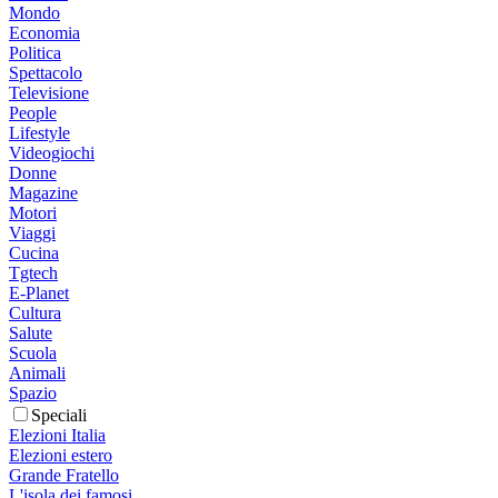
Mondo
Economia
Politica
Spettacolo
Televisione
People
Lifestyle
Videogiochi
Donne
Magazine
Motori
Viaggi
Cucina
Tgtech
E-Planet
Cultura
Salute
Scuola
Animali
Spazio
Speciali
Elezioni Italia
Elezioni estero
Grande Fratello
L'isola dei famosi