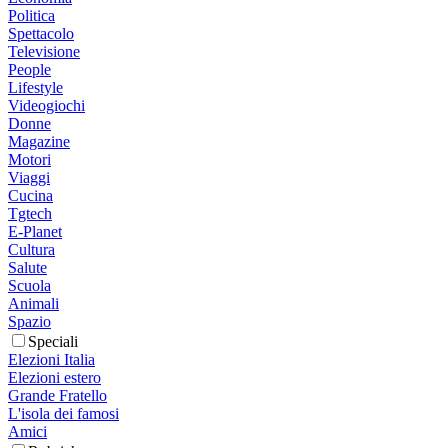
Politica
Spettacolo
Televisione
People
Lifestyle
Videogiochi
Donne
Magazine
Motori
Viaggi
Cucina
Tgtech
E-Planet
Cultura
Salute
Scuola
Animali
Spazio
Speciali
Elezioni Italia
Elezioni estero
Grande Fratello
L'isola dei famosi
Amici