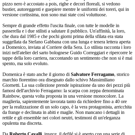
pizzo nero è accostato a pois, righe e decori floreali, si vedono
bustier, autoreggenti e guepiere mentre le uniformi dei toreri, qui in
versione cortissima, non sono mai state così voluttuose.
Sempre di grande effetto l'uscita finale, con tutte le modelle in
passerella e i due stilisti a salutare il pubblico. Un'affinità, la loro,
che dura dal 1985 e che pochi giorni prima della sfilata era stata
suggellata da Stefano Gabbana con una lunga e tenera lettera aperta
a Domenico, inviata al Corriere della Sera. Lo stilista racconta i loro
inizi nell'atelier del sarto bolognese Guido Correggiari e ripercorre le
tappe della loro carriera, raccontando un sentimento che non si è mai
spento, ma solo evoluto.
Domenica è stato anche il giorno di
Salvatore Ferragamo
, storico
marchio fiorentino ora disegnato dallo schivo Massimiliano
Giornetti. La sua collezione prende ispirazione da uno dei pezzi più
famosi dell'archivio Ferragamo: la scarpa con zeppa denominata
Rainbow, questa volta proposta in una versione monocolore. La
maglieria, sapientemente lavorata tanto da richiedere fino a 40 ore
per la realizzazione di un solo capo, è la vera protagonista, arricchita
da frange e declinata in abiti e maglie. Non mancano i dettagli in
rettile e gli ensemble nei colori neutri, testimoni di un'eleganza
opulenta ma discreta.
Da
Roberto Cavalli
, invece, il defilé si è aperto con una serie di