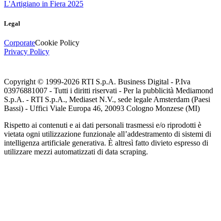
L'Artigiano in Fiera 2025
Legal
Corporate
Cookie Policy
Privacy Policy
Copyright © 1999-
2026
RTI S.p.A. Business Digital - P.Iva
03976881007 - Tutti i diritti riservati - Per la pubblicità Mediamond
S.p.A. - RTI S.p.A., Mediaset N.V., sede legale Amsterdam (Paesi
Bassi) - Uffici Viale Europa 46, 20093 Cologno Monzese (MI)
Rispetto ai contenuti e ai dati personali trasmessi e/o riprodotti è
vietata ogni utilizzazione funzionale all’addestramento di sistemi di
intelligenza artificiale generativa. È altresì fatto divieto espresso di
utilizzare mezzi automatizzati di data scraping.