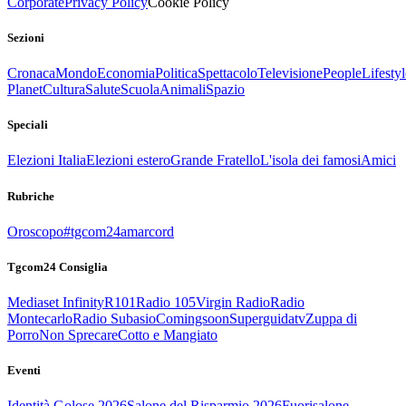
Corporate
Privacy Policy
Cookie Policy
Sezioni
Cronaca
Mondo
Economia
Politica
Spettacolo
Televisione
People
Lifestyl
Planet
Cultura
Salute
Scuola
Animali
Spazio
Speciali
Elezioni Italia
Elezioni estero
Grande Fratello
L'isola dei famosi
Amici
Rubriche
Oroscopo
#tgcom24amarcord
Tgcom24 Consiglia
Mediaset Infinity
R101
Radio 105
Virgin Radio
Radio
Montecarlo
Radio Subasio
Comingsoon
Superguidatv
Zuppa di
Porro
Non Sprecare
Cotto e Mangiato
Eventi
Identità Golose 2026
Salone del Risparmio 2026
Fuorisalone