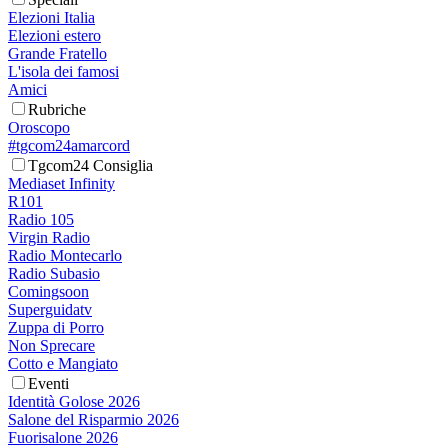
Elezioni Italia
Elezioni estero
Grande Fratello
L'isola dei famosi
Amici
Rubriche
Oroscopo
#tgcom24amarcord
Tgcom24 Consiglia
Mediaset Infinity
R101
Radio 105
Virgin Radio
Radio Montecarlo
Radio Subasio
Comingsoon
Superguidatv
Zuppa di Porro
Non Sprecare
Cotto e Mangiato
Eventi
Identità Golose 2026
Salone del Risparmio 2026
Fuorisalone 2026