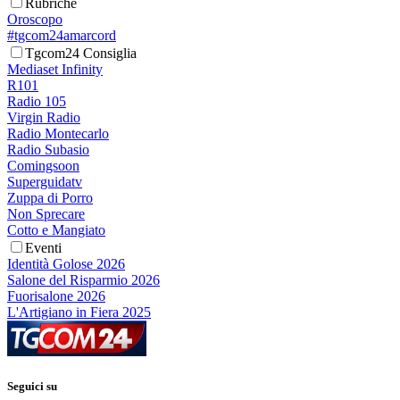
Rubriche
Oroscopo
#tgcom24amarcord
Tgcom24 Consiglia
Mediaset Infinity
R101
Radio 105
Virgin Radio
Radio Montecarlo
Radio Subasio
Comingsoon
Superguidatv
Zuppa di Porro
Non Sprecare
Cotto e Mangiato
Eventi
Identità Golose 2026
Salone del Risparmio 2026
Fuorisalone 2026
L'Artigiano in Fiera 2025
Seguici su