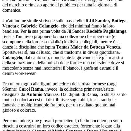
del marchio e rimasto aperto al pubblico per tutta la giornata di
domenica.
Un'attitudine simile si rivede sulle passerelle di
Jil Sander, Bottega
Veneta e Gabriele Colangelo
, che del minimal fanno la loro
bandiera. Per la sua prima volta da Jil Sander
Rodolfo Paglialunga
rivisita l'archivio proponendo una collezione che ripercorre (e
scompone nella loro essenzialità) le divise collegiali, mentre è la
danza la disciplina che ispira
Tomas Maier da Bottega Veneta
.
Sportswear sì, ma di lusso, che si trasforma in divisa quotidiana.
Colangelo
, dal canto suo, nonostante la giovane età è già maestro
della sottrazione e della pulizia delle forme: una collezione dove si
mescolano senza mai incontrarsi il bianco, i grafismi astratti e il
denim workewear.
Era un omaggio alla figura poliedrica dell'artista torinese (oggi
96enne)
Carol Rama
, invece, la collezione primavera/estate
disegnata da
Antonio Marras
. Dai dipinti di Rama, lo stilista sardo
mutua i colori accesi e li distribuisce sugli abiti, incastrando le
fantasie e moltiplicandole fra loro, per un risultato quanto mai
gioioso e colorato.
Per concludere, due giovani promettenti, che in poco tempo sono
riusciti a costruirsi un loro codice estetico, fortemente legato alla