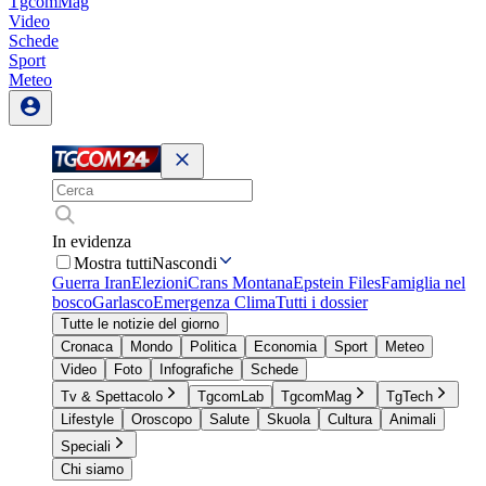
TgcomMag
Video
Schede
Sport
Meteo
In evidenza
Mostra tutti
Nascondi
Guerra Iran
Elezioni
Crans Montana
Epstein Files
Famiglia nel
bosco
Garlasco
Emergenza Clima
Tutti i dossier
Tutte le notizie del giorno
Cronaca
Mondo
Politica
Economia
Sport
Meteo
Video
Foto
Infografiche
Schede
Tv & Spettacolo
TgcomLab
TgcomMag
TgTech
Lifestyle
Oroscopo
Salute
Skuola
Cultura
Animali
Speciali
Chi siamo