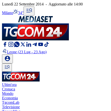
Lunedì 22 Settembre 2014
-
Aggiornato alle
14:00
Milano
34°
Leone
(23 Lug - 23 Ago)
Ultim'ora
Cronaca
Mondo
Economia
TgcomLab
Televisione