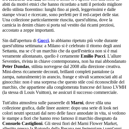
abiti da motivi etnici che hanno ricordato a tutti il periodo migliore
dello stilista fiorentino: lunghi fino ai piedi, leggerissimi e dalle
stampe vivaci e ricercate, sono perfetti per il red-carpet delle star.
Una collezione particolarmente riuscita, quest'ultima, dove la
camicia in denim chiaro si porta sul vestito dai ricami preziosi,
accostato a zeppe importanti.
Sin dall'apertura di
Gucci
, lo abbiamo ripetuto più volte durante
quest'ultima settimana: a Milano si è celebrato il ritorno degli anni
Settanta, ma se c'è un marchio che da quell'estetica non si è mai
veramente allontanato, quello è certamente
Emilio Pucci
. L'allure
Seventies, rivista in chiave contemporanea, non ha mai abbondanato
Peter Dundas
, stilista norvegese dal 2008 alla direzione creativa.
Mini-dress riccamente decorati, brillanti completi pantalone (a
zampa, naturalmente) in arancio, frange e stivali scamosciati alti al
ginocchio: non è una sorpresa che questo stile così riconoscibile del
marchio, che appartiene alla conglomerata francese del lusso LVMH
(la stessa di Louis Vuitton), ne assicuri il successo commerciale.
Tutt'altra atmosfera sulle passerelle di
Marni
, dove sfila una
collezione grafica, dalle linee austere: dopo una serie di look nei
colori neutri spezzati dal nero delle fasce annodate in vita, si vedono
le stampe a fiori che hanno reso famoso il marchio disegnato da
Consuelo Castiglioni
. Gli stessi fiori del Marni Flower Market,
allestito presso la Rotonda della Besana per festeggiare i vent'anni