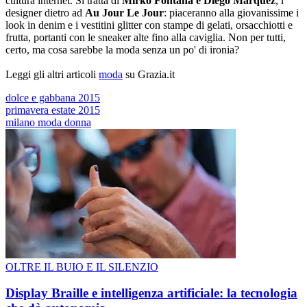
cultura internet. Si tratta di
Mirko Fontana e Diego Marquez
, i
designer dietro ad
Au Jour Le Jour
: piaceranno alla giovanissime i
look in denim e i vestitini glitter con stampe di gelati, orsacchiotti e
frutta, portanti con le sneaker alte fino alla caviglia. Non per tutti,
certo, ma cosa sarebbe la moda senza un po' di ironia?
Leggi gli altri articoli
moda
su Grazia.it
dolce e gabbana 2015
primavera estate 2015
milano moda donna
OLTRE IL BUIO E IL SILENZIO
Display Braille e intelligenza artificiale: la tecnologia