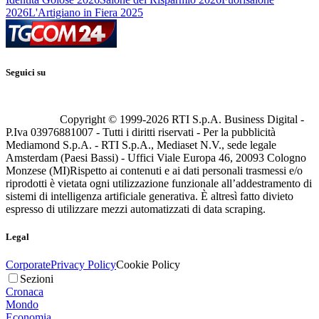
2026
L'Artigiano in Fiera 2025
Seguici su
Copyright © 1999-
2026
RTI S.p.A. Business Digital -
P.Iva 03976881007 - Tutti i diritti riservati - Per la pubblicità
Mediamond S.p.A. - RTI S.p.A., Mediaset N.V., sede legale
Amsterdam (Paesi Bassi) - Uffici Viale Europa 46, 20093 Cologno
Monzese (MI)
Rispetto ai contenuti e ai dati personali trasmessi e/o
riprodotti è vietata ogni utilizzazione funzionale all’addestramento di
sistemi di intelligenza artificiale generativa. È altresì fatto divieto
espresso di utilizzare mezzi automatizzati di data scraping.
Legal
Corporate
Privacy Policy
Cookie Policy
Sezioni
Cronaca
Mondo
Economia