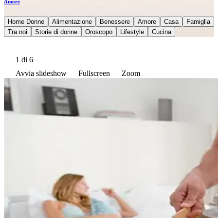
Amore
Home Donne
Alimentazione
Benessere
Amore
Casa
Famiglia
Tra noi
Storie di donne
Oroscopo
Lifestyle
Cucina
1
di 6
Avvia slideshow
Fullscreen
Zoom