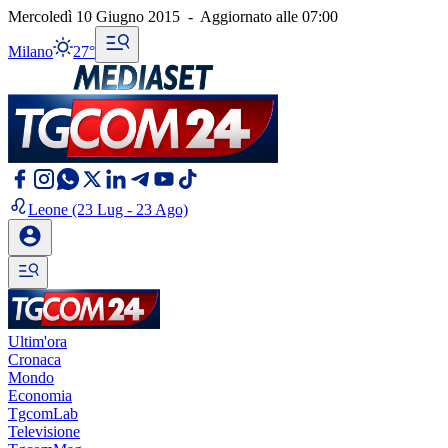
Mercoledì 10 Giugno 2015
-
Aggiornato alle
07:00
Milano
27°
Leone
(23 Lug - 23 Ago)
Ultim'ora
Cronaca
Mondo
Economia
TgcomLab
Televisione