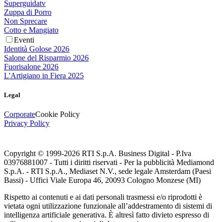
Superguidatv
Zuppa di Porro
Non Sprecare
Cotto e Mangiato
Eventi
Identità Golose 2026
Salone del Risparmio 2026
Fuorisalone 2026
L'Artigiano in Fiera 2025
Legal
Corporate
Cookie Policy
Privacy Policy
Copyright © 1999-
2026
RTI S.p.A. Business Digital - P.Iva
03976881007 - Tutti i diritti riservati - Per la pubblicità Mediamond
S.p.A. - RTI S.p.A., Mediaset N.V., sede legale Amsterdam (Paesi
Bassi) - Uffici Viale Europa 46, 20093 Cologno Monzese (MI)
Rispetto ai contenuti e ai dati personali trasmessi e/o riprodotti è
vietata ogni utilizzazione funzionale all’addestramento di sistemi di
intelligenza artificiale generativa. È altresì fatto divieto espresso di