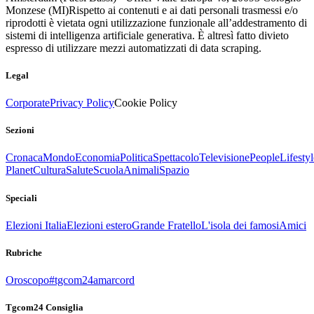
Monzese (MI)
Rispetto ai contenuti e ai dati personali trasmessi e/o
riprodotti è vietata ogni utilizzazione funzionale all’addestramento di
sistemi di intelligenza artificiale generativa. È altresì fatto divieto
espresso di utilizzare mezzi automatizzati di data scraping.
Legal
Corporate
Privacy Policy
Cookie Policy
Sezioni
Cronaca
Mondo
Economia
Politica
Spettacolo
Televisione
People
Lifestyl
Planet
Cultura
Salute
Scuola
Animali
Spazio
Speciali
Elezioni Italia
Elezioni estero
Grande Fratello
L'isola dei famosi
Amici
Rubriche
Oroscopo
#tgcom24amarcord
Tgcom24 Consiglia