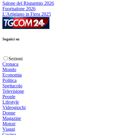
Salone del Risparmio 2026
Fuorisalone 2026
L'Artigiano in Fiera 2025
Seguici su
Sezioni
Cronaca
Mondo
Economia
Politica
Spettacolo
Televisione
People
Lifestyle
Videogiochi
Donne
Magazine
Motori
Viaggi
Cucina