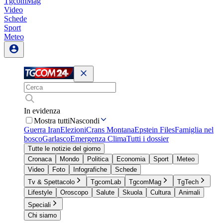
TgcomMag
Video
Schede
Sport
Meteo
In evidenza
Mostra tutti
Nascondi
Guerra Iran
Elezioni
Crans Montana
Epstein Files
Famiglia nel
bosco
Garlasco
Emergenza Clima
Tutti i dossier
Tutte le notizie del giorno
Cronaca
Mondo
Politica
Economia
Sport
Meteo
Video
Foto
Infografiche
Schede
Tv & Spettacolo
TgcomLab
TgcomMag
TgTech
Lifestyle
Oroscopo
Salute
Skuola
Cultura
Animali
Speciali
Chi siamo