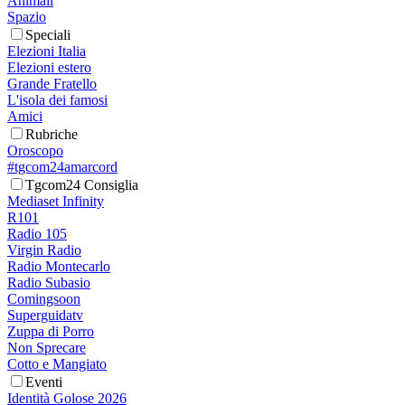
Animali
Spazio
Speciali
Elezioni Italia
Elezioni estero
Grande Fratello
L'isola dei famosi
Amici
Rubriche
Oroscopo
#tgcom24amarcord
Tgcom24 Consiglia
Mediaset Infinity
R101
Radio 105
Virgin Radio
Radio Montecarlo
Radio Subasio
Comingsoon
Superguidatv
Zuppa di Porro
Non Sprecare
Cotto e Mangiato
Eventi
Identità Golose 2026