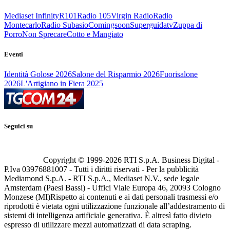
Mediaset Infinity
R101
Radio 105
Virgin Radio
Radio
Montecarlo
Radio Subasio
Comingsoon
Superguidatv
Zuppa di
Porro
Non Sprecare
Cotto e Mangiato
Eventi
Identità Golose 2026
Salone del Risparmio 2026
Fuorisalone
2026
L'Artigiano in Fiera 2025
Seguici su
Copyright © 1999-
2026
RTI S.p.A. Business Digital -
P.Iva 03976881007 - Tutti i diritti riservati - Per la pubblicità
Mediamond S.p.A. - RTI S.p.A., Mediaset N.V., sede legale
Amsterdam (Paesi Bassi) - Uffici Viale Europa 46, 20093 Cologno
Monzese (MI)
Rispetto ai contenuti e ai dati personali trasmessi e/o
riprodotti è vietata ogni utilizzazione funzionale all’addestramento di
sistemi di intelligenza artificiale generativa. È altresì fatto divieto
espresso di utilizzare mezzi automatizzati di data scraping.