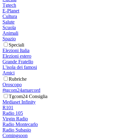
Tgtech
E-Planet
Cultura
Salute
Scuola
Animali
Spazio
Speciali
Elezioni Italia
Elezioni estero
Grande Fratello
L'isola dei famosi
Amici
Rubriche
Oroscopo
#tgcom24amarcord
Tgcom24 Consiglia
Mediaset Infinity
R101
Radio 105
Virgin Radio
Radio Montecarlo
Radio Subasio
Comingsoon