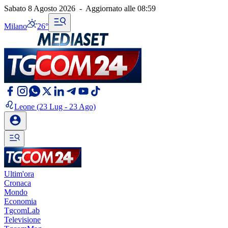
Sabato 8 Agosto 2026
-
Aggiornato alle
08:59
Milano
26°
Leone
(23 Lug - 23 Ago)
Ultim'ora
Cronaca
Mondo
Economia
TgcomLab
Televisione