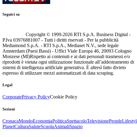
Seguici su
Copyright © 1999-
2026
RTI S.p.A. Business Digital -
P.Iva 03976881007 - Tutti i diritti riservati - Per la pubblicità
Mediamond S.p.A. - RTI S.p.A., Mediaset N.V., sede legale
Amsterdam (Paesi Bassi) - Uffici Viale Europa 46, 20093 Cologno
Monzese (MI)
Rispetto ai contenuti e ai dati personali trasmessi e/o
riprodotti è vietata ogni utilizzazione funzionale all’addestramento di
sistemi di intelligenza artificiale generativa. È altresì fatto divieto
espresso di utilizzare mezzi automatizzati di data scraping.
Legal
Corporate
Privacy Policy
Cookie Policy
Sezioni
Cronaca
Mondo
Economia
Politica
Spettacolo
Televisione
People
Lifestyl
Planet
Cultura
Salute
Scuola
Animali
Spazio