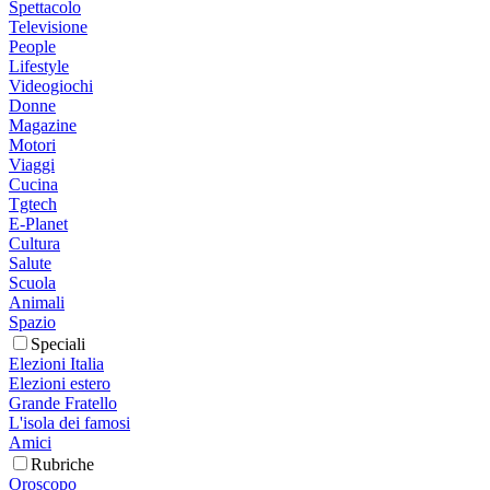
Spettacolo
Televisione
People
Lifestyle
Videogiochi
Donne
Magazine
Motori
Viaggi
Cucina
Tgtech
E-Planet
Cultura
Salute
Scuola
Animali
Spazio
Speciali
Elezioni Italia
Elezioni estero
Grande Fratello
L'isola dei famosi
Amici
Rubriche
Oroscopo