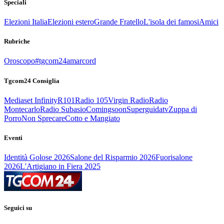
Speciali
Elezioni Italia
Elezioni estero
Grande Fratello
L'isola dei famosi
Amici
Rubriche
Oroscopo
#tgcom24amarcord
Tgcom24 Consiglia
Mediaset Infinity
R101
Radio 105
Virgin Radio
Radio
Montecarlo
Radio Subasio
Comingsoon
Superguidatv
Zuppa di
Porro
Non Sprecare
Cotto e Mangiato
Eventi
Identità Golose 2026
Salone del Risparmio 2026
Fuorisalone
2026
L'Artigiano in Fiera 2025
Seguici su