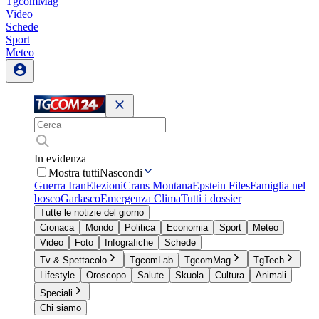
TgcomMag
Video
Schede
Sport
Meteo
In evidenza
Mostra tutti
Nascondi
Guerra Iran
Elezioni
Crans Montana
Epstein Files
Famiglia nel
bosco
Garlasco
Emergenza Clima
Tutti i dossier
Tutte le notizie del giorno
Cronaca
Mondo
Politica
Economia
Sport
Meteo
Video
Foto
Infografiche
Schede
Tv & Spettacolo
TgcomLab
TgcomMag
TgTech
Lifestyle
Oroscopo
Salute
Skuola
Cultura
Animali
Speciali
Chi siamo