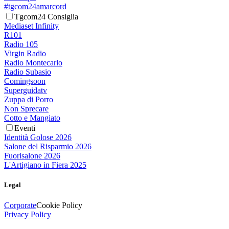
#tgcom24amarcord
Tgcom24 Consiglia
Mediaset Infinity
R101
Radio 105
Virgin Radio
Radio Montecarlo
Radio Subasio
Comingsoon
Superguidatv
Zuppa di Porro
Non Sprecare
Cotto e Mangiato
Eventi
Identità Golose 2026
Salone del Risparmio 2026
Fuorisalone 2026
L'Artigiano in Fiera 2025
Legal
Corporate
Cookie Policy
Privacy Policy