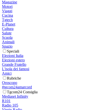
Magazine
Motori
Viaggi
Cucina
Tgtech
E-Planet
Cultura
Salute
Scuola
Animali
Spazio
Speciali
Elezioni Italia
Elezioni estero
Grande Fratello
L'isola dei famosi
Amici
Rubriche
Oroscopo
#tgcom24amarcord
Tgcom24 Consiglia
Mediaset Infinity
R101
Radio 105
Virgin Radio