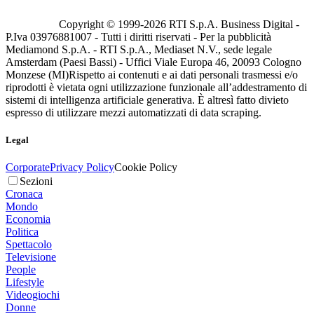
Copyright © 1999-
2026
RTI S.p.A. Business Digital -
P.Iva 03976881007 - Tutti i diritti riservati - Per la pubblicità
Mediamond S.p.A. - RTI S.p.A., Mediaset N.V., sede legale
Amsterdam (Paesi Bassi) - Uffici Viale Europa 46, 20093 Cologno
Monzese (MI)
Rispetto ai contenuti e ai dati personali trasmessi e/o
riprodotti è vietata ogni utilizzazione funzionale all’addestramento di
sistemi di intelligenza artificiale generativa. È altresì fatto divieto
espresso di utilizzare mezzi automatizzati di data scraping.
Legal
Corporate
Privacy Policy
Cookie Policy
Sezioni
Cronaca
Mondo
Economia
Politica
Spettacolo
Televisione
People
Lifestyle
Videogiochi
Donne