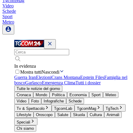
TgcomMag
Video
Schede
Sport
Meteo
In evidenza
Mostra tutti
Nascondi
Guerra Iran
Elezioni
Crans Montana
Epstein Files
Famiglia nel
bosco
Garlasco
Emergenza Clima
Tutti i dossier
Tutte le notizie del giorno
Cronaca
Mondo
Politica
Economia
Sport
Meteo
Video
Foto
Infografiche
Schede
Tv & Spettacolo
TgcomLab
TgcomMag
TgTech
Lifestyle
Oroscopo
Salute
Skuola
Cultura
Animali
Speciali
Chi siamo