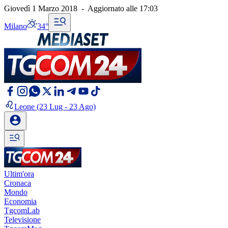
Giovedì 1 Marzo 2018
-
Aggiornato alle
17:03
Milano
34°
Leone
(23 Lug - 23 Ago)
Ultim'ora
Cronaca
Mondo
Economia
TgcomLab
Televisione