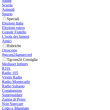
Salute
Scuola
Animali
Spazio
Speciali
Elezioni Italia
Elezioni estero
Grande Fratello
L'isola dei famosi
Amici
Rubriche
Oroscopo
#tgcom24amarcord
Tgcom24 Consiglia
Mediaset Infinity
R101
Radio 105
Virgin Radio
Radio Montecarlo
Radio Subasio
Comingsoon
Superguidatv
Zuppa di Porro
Non Sprecare
Cotto e Mangiato