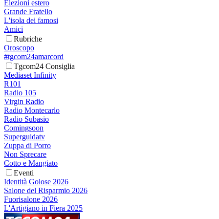
Elezioni estero
Grande Fratello
L'isola dei famosi
Amici
Rubriche
Oroscopo
#tgcom24amarcord
Tgcom24 Consiglia
Mediaset Infinity
R101
Radio 105
Virgin Radio
Radio Montecarlo
Radio Subasio
Comingsoon
Superguidatv
Zuppa di Porro
Non Sprecare
Cotto e Mangiato
Eventi
Identità Golose 2026
Salone del Risparmio 2026
Fuorisalone 2026
L'Artigiano in Fiera 2025