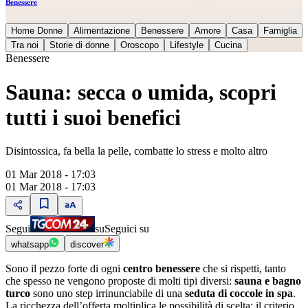
Benessere
Home Donne
Alimentazione
Benessere
Amore
Casa
Famiglia
Tra noi
Storie di donne
Oroscopo
Lifestyle
Cucina
Benessere
Sauna: secca o umida, scopri
tutti i suoi benefici
Disintossica, fa bella la pelle, combatte lo stress e molto altro
01 Mar 2018 - 17:03
01 Mar 2018 - 17:03
Segui
su
Seguici su
whatsapp
discover
Sono il pezzo forte di ogni
centro benessere
che si rispetti, tanto
che spesso ne vengono proposte di molti tipi diversi:
sauna e bagno
turco
sono uno step irrinunciabile di una
seduta di coccole in spa
.
La ricchezza dell’offerta moltiplica le possibilità di scelta: il criterio