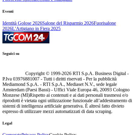
Eventi
Identità Golose 2026
Salone del Risparmio 2026
Fuorisalone
2026
L'Artigiano in Fiera 2025
Seguici su
Copyright © 1999-
2026
RTI S.p.A. Business Digital -
P.Iva 03976881007 - Tutti i diritti riservati - Per la pubblicità
Mediamond S.p.A. - RTI S.p.A., Mediaset N.V., sede legale
Amsterdam (Paesi Bassi) - Uffici Viale Europa 46, 20093 Cologno
Monzese (MI)
Rispetto ai contenuti e ai dati personali trasmessi e/o
riprodotti è vietata ogni utilizzazione funzionale all’addestramento di
sistemi di intelligenza artificiale generativa. È altresì fatto divieto
espresso di utilizzare mezzi automatizzati di data scraping.
Legal
Corporate
Privacy Policy
Cookie Policy