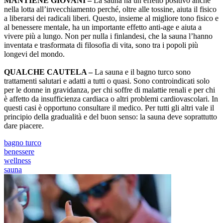
MANTIENE GIOVANI –
La sauna ha un effetto positivo anche
nella lotta all’invecchiamento perché, oltre alle tossine, aiuta il fisico
a liberarsi dei radicali liberi. Questo, insieme al migliore tono fisico e
al benessere mentale, ha un importante effetto anti-age e aiuta a
vivere più a lungo. Non per nulla i finlandesi, che la sauna l’hanno
inventata e trasformata di filosofia di vita, sono tra i popoli più
longevi del mondo.
QUALCHE CAUTELA –
La sauna e il bagno turco sono
trattamenti salutari e adatti a tutti o quasi. Sono controindicati solo
per le donne in gravidanza, per chi soffre di malattie renali e per chi
è affetto da insufficienza cardiaca o altri problemi cardiovascolari. In
questi casi è opportuno consultare il medico. Per tutti gli altri vale il
principio della gradualità e del buon senso: la sauna deve soprattutto
dare piacere.
bagno turco
benessere
wellness
sauna