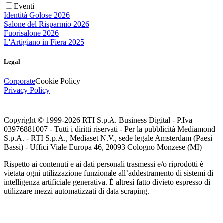
Eventi
Identità Golose 2026
Salone del Risparmio 2026
Fuorisalone 2026
L'Artigiano in Fiera 2025
Legal
Corporate
Cookie Policy
Privacy Policy
Copyright © 1999-
2026
RTI S.p.A. Business Digital - P.Iva
03976881007 - Tutti i diritti riservati - Per la pubblicità Mediamond
S.p.A. - RTI S.p.A., Mediaset N.V., sede legale Amsterdam (Paesi
Bassi) - Uffici Viale Europa 46, 20093 Cologno Monzese (MI)
Rispetto ai contenuti e ai dati personali trasmessi e/o riprodotti è
vietata ogni utilizzazione funzionale all’addestramento di sistemi di
intelligenza artificiale generativa. È altresì fatto divieto espresso di
utilizzare mezzi automatizzati di data scraping.