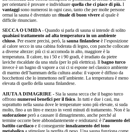
per orientarsi è provare e individuare
quella che ci piace di più.
I
vantaggi
sono numerosi in ogni caso, tanto che per molte persone
ormai la sauna è diventato un r
ituale di buon vivere
al quale è
difficile rinunciare.
SECCA O UMIDA -
Quando si parla di sauna si intende di solito
qualsiasi trattamento ad alta temperatura in un ambiente
chiuso
. Per essere precisi, però, la
sauna finlandese
è l’esposizione
al calore secco in una cabina foderata di legno, con panche collocate
a diverse altezze: più ci si accomoda in alto, maggiore è la
temperatura. Il calore, tra i 50 e i 90 gradi, è irradiato da pietre
laviche riscaldate da una stufa (per lo più elettrica). Il
bagno turco
invece è un bagno di vapore a cui ci si espone nel classico ambiente
di marmo dell’hammam della cultura araba: il vapore è diffuso da
bocchettoni che lo immettono nell’ambiente. La temperatura è meno
elevata di quello della sauna finlandese.
AIUTA A DIMAGRIRE -
Sia la sauna secca che il bagno turco
offrono
numerosi benefici per il fisico
. In tutti e due i casi, ma
soprattutto nella sauna dove le temperature sono più elevate, si suda
molto, fino a un litro e mezzo in venti minuti di trattamento. Non è la
sudorazione
però a causare il dimagrimento, anche perché al
termine occorre bere abbondantemente e reidratarsi: è l
’aumento del
battito cardiaco
e il conseguente
innalzamento del tono
metabolico
a stimolare la perdita di peso. Una sauna funziona come