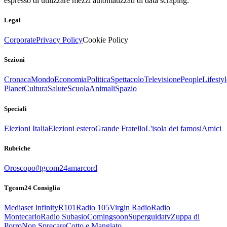
espresso di utilizzare mezzi automatizzati di data scraping.
Legal
Corporate
Privacy Policy
Cookie Policy
Sezioni
Cronaca
Mondo
Economia
Politica
Spettacolo
Televisione
People
Lifestyl
Planet
Cultura
Salute
Scuola
Animali
Spazio
Speciali
Elezioni Italia
Elezioni estero
Grande Fratello
L'isola dei famosi
Amici
Rubriche
Oroscopo
#tgcom24amarcord
Tgcom24 Consiglia
Mediaset Infinity
R101
Radio 105
Virgin Radio
Radio
Montecarlo
Radio Subasio
Comingsoon
Superguidatv
Zuppa di
Porro
Non Sprecare
Cotto e Mangiato