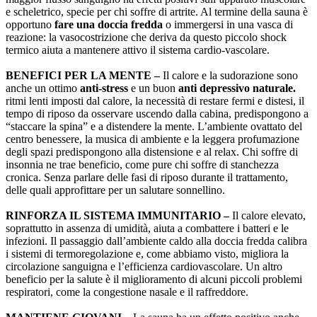
e scheletrico, specie per chi soffre di artrite. Al termine della sauna è
opportuno
fare una doccia fredda
o immergersi in una vasca di
reazione: la vasocostrizione che deriva da questo piccolo shock
termico aiuta a mantenere attivo il sistema cardio-vascolare.
BENEFICI PER LA MENTE –
Il calore e la sudorazione sono
anche un ottimo
anti-stress
e un buon
anti depressivo naturale.
ritmi lenti imposti dal calore, la necessità di restare fermi e distesi, il
tempo di riposo da osservare uscendo dalla cabina, predispongono a
“staccare la spina” e a distendere la mente. L’ambiente ovattato del
centro benessere, la musica di ambiente e la leggera profumazione
degli spazi predispongono alla distensione e al relax. Chi soffre di
insonnia ne trae beneficio, come pure chi soffre di stanchezza
cronica. Senza parlare delle fasi di riposo durante il trattamento,
delle quali approfittare per un salutare sonnellino.
RINFORZA IL SISTEMA IMMUNITARIO –
Il calore elevato,
soprattutto in assenza di umidità, aiuta a combattere i batteri e le
infezioni. Il passaggio dall’ambiente caldo alla doccia fredda calibra
i sistemi di termoregolazione e, come abbiamo visto, migliora la
circolazione sanguigna e l’efficienza cardiovascolare. Un altro
beneficio per la salute è il miglioramento di alcuni piccoli problemi
respiratori, come la congestione nasale e il raffreddore.