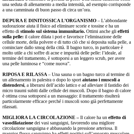
una seduta di allenamento a media intensità, ad esempio corrisponde
a una camminata di buon passo di circa un’ora.
DEPURA E DINITOSSICA L’ORGANISMO
– L’abbondante
sudorazione aiuta il fisico ad eliminare scorie e tossine e ha un
effetto di
stimolo sul sistema immunitario.
Ottimi anche gli
effetti
sulla pelle:
il calore dilata i pori e favorisce l’eliminazione delle
cellule morte, della polvere e di tutto ciò che si deposita sulla pelle, a
cominciare dallo smog della città. Il bagno turco, in particolare è
molto utile a chi soffre di acne e impurità delle pelle: l’ideale, al
termine del trattamento, è sottoporsi a un leggero scrub, per avere
una pelle luminosa e “come nuova”.
RIPOSA E RILASSA
– Una sauna o un bagno turco al termine di
un allenamento in palestra o dopo lo sport
aiutano i muscoli a
distendersi
, a liberarsi dell’acido lattico e ad alleviare il fastidio dei
micro traumi subiti dalle cellule dei muscoli. Dopo il bagno di calore
è ottima cosa sottoporsi a un massaggio: il trattamento risulterà
particolarmente efficace perché i muscoli sono già perfettamente
rilassati.
MIGLIORA LA CIRCOLAZIONE –
Il calore ha un
effetto di
vasodilatazione
dei vasi sanguigni, favorendo una migliore
circolazione sanguigna e abbassando la pressione arteriosa. Il
maggior flusso sanguigno ha effetti positivi sull’apparato muscolare