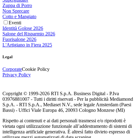
Zuppa di Porro
Non Sprecare
Cotto e Mangiato
Eventi
Identità Golose 2026
Salone del Risparmio 2026
Fuorisalone 2026
L'Artigiano in Fiera 2025
Legal
Corporate
Cookie Policy
Privacy Policy
Copyright © 1999-
2026
RTI S.p.A. Business Digital - P.Iva
03976881007 - Tutti i diritti riservati - Per la pubblicità Mediamond
S.p.A. - RTI S.p.A., Mediaset N.V., sede legale Amsterdam (Paesi
Bassi) - Uffici Viale Europa 46, 20093 Cologno Monzese (MI)
Rispetto ai contenuti e ai dati personali trasmessi e/o riprodotti è
vietata ogni utilizzazione funzionale all’addestramento di sistemi di
intelligenza artificiale generativa. È altresì fatto divieto espresso di
utilizzare mezzi automatizzati di data scraping.