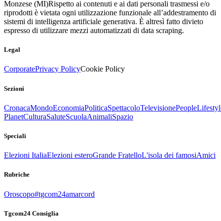
Monzese (MI)
Rispetto ai contenuti e ai dati personali trasmessi e/o
riprodotti è vietata ogni utilizzazione funzionale all’addestramento di
sistemi di intelligenza artificiale generativa. È altresì fatto divieto
espresso di utilizzare mezzi automatizzati di data scraping.
Legal
Corporate
Privacy Policy
Cookie Policy
Sezioni
Cronaca
Mondo
Economia
Politica
Spettacolo
Televisione
People
Lifestyl
Planet
Cultura
Salute
Scuola
Animali
Spazio
Speciali
Elezioni Italia
Elezioni estero
Grande Fratello
L'isola dei famosi
Amici
Rubriche
Oroscopo
#tgcom24amarcord
Tgcom24 Consiglia