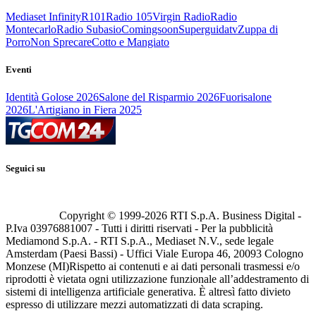
Mediaset Infinity
R101
Radio 105
Virgin Radio
Radio
Montecarlo
Radio Subasio
Comingsoon
Superguidatv
Zuppa di
Porro
Non Sprecare
Cotto e Mangiato
Eventi
Identità Golose 2026
Salone del Risparmio 2026
Fuorisalone
2026
L'Artigiano in Fiera 2025
Seguici su
Copyright © 1999-
2026
RTI S.p.A. Business Digital -
P.Iva 03976881007 - Tutti i diritti riservati - Per la pubblicità
Mediamond S.p.A. - RTI S.p.A., Mediaset N.V., sede legale
Amsterdam (Paesi Bassi) - Uffici Viale Europa 46, 20093 Cologno
Monzese (MI)
Rispetto ai contenuti e ai dati personali trasmessi e/o
riprodotti è vietata ogni utilizzazione funzionale all’addestramento di
sistemi di intelligenza artificiale generativa. È altresì fatto divieto
espresso di utilizzare mezzi automatizzati di data scraping.