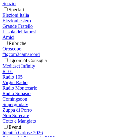
Spazio
Speciali
Elezioni Italia
Elezioni estero
Grande Fratello
L'isola dei famosi
Amici
Rubriche
Oroscopo
#tgcom24amarcord
Tgcom24 Consiglia
Mediaset Infinity
R101
Radio 105
Virgin Radio
Radio Montecarlo
Radio Subasio
Comingsoon
Superguidatv
Zuppa di Porro
Non Sprecare
Cotto e Mangiato
Eventi
Identità Golose 2026