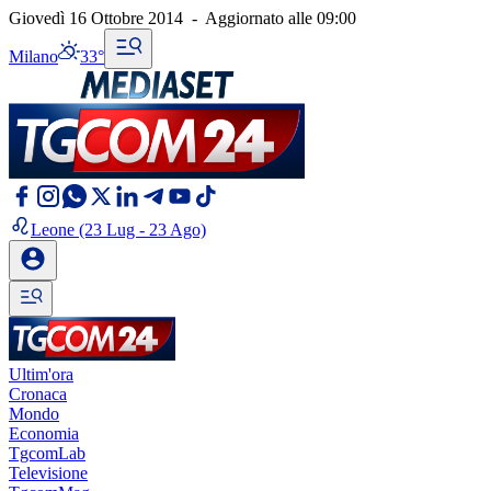
Giovedì 16 Ottobre 2014
-
Aggiornato alle
09:00
Milano
33°
Leone
(23 Lug - 23 Ago)
Ultim'ora
Cronaca
Mondo
Economia
TgcomLab
Televisione