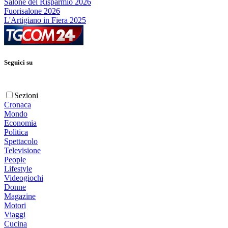
Salone del Risparmio 2026
Fuorisalone 2026
L'Artigiano in Fiera 2025
Seguici su
Sezioni
Cronaca
Mondo
Economia
Politica
Spettacolo
Televisione
People
Lifestyle
Videogiochi
Donne
Magazine
Motori
Viaggi
Cucina