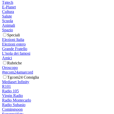
Tgtech
E-Planet
Cultura
Salute
Scuola
Animali
Spazio
Speciali
Elezioni Italia
Elezioni estero
Grande Fratello
L'isola dei famosi
Amici
Rubriche
Oroscopo
#tgcom24amarcord
Tgcom24 Consiglia
Mediaset Infinity
R101
Radio 105
Virgin Radio
Radio Montecarlo
Radio Subasio
Comingsoon
Superguidatv