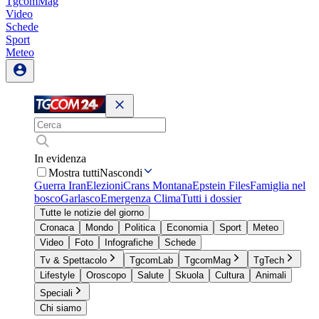
TgcomMag
Video
Schede
Sport
Meteo
In evidenza
Mostra tutti
Nascondi
Guerra Iran
Elezioni
Crans Montana
Epstein Files
Famiglia nel
bosco
Garlasco
Emergenza Clima
Tutti i dossier
Tutte le notizie del giorno
Cronaca
Mondo
Politica
Economia
Sport
Meteo
Video
Foto
Infografiche
Schede
Tv & Spettacolo
TgcomLab
TgcomMag
TgTech
Lifestyle
Oroscopo
Salute
Skuola
Cultura
Animali
Speciali
Chi siamo