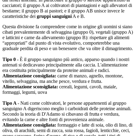
cacciatori; il gruppo A ai coltivatori di piantagioni e agli allevatori di
bestiame; il gruppo B ai pastori; e il gruppo AB unisce invece le
caratteristiche dei
gruppi sanguigni
A e B.
Questa divisione fa comprendere come in origine gli uomini si siano
cibati prevalentemente di selvaggina (gruppo 0), vegetali (gruppo A)
e latticini e carne da allevamento (gruppo B): rispettare gli alimenti
“appropriati” dal punto di vista evolutivo, comporterebbe una
graduale perdita di peso e un benessere che va oltre il dimagrimento.
Tipo 0 -
È il gruppo sanguigno più antico, apparso quando i nostri
antenati si dedicavano principalmente alla caccia. L'alimentazione
era costituita principalmente da proteine animali e radici.
Alimentazione consigliata:
carne di manzo, agnello, montone,
vitello, selvaggina, ma anche pesce, verdura e frutta.
Alimentazione sconsigliata:
cereali, legumi, cavoli, maiale,
formaggi, legumi, uova
Tipo A -
Nati come coltivatori, le persone appartenenti al gruppo
sanguigno A digeriscono meglio i carboidrati delle proteine animali.
Secondo la teoria di D'Adamo si cibavano di frutta e verdura,
evitando la carne e altre fonti di provenienza animale.
Alimentazione consigliata:
formaggio e latte di soia, olio di lino, di
oliva, di arachidi, semi di zucca, soia rossa, fagioli, lenticchie, ceci,
grano saraceno, farina d'avena, di riso e di segale, tutti i tipi di