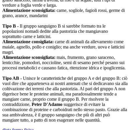
verdure a foglia verde e larga.
Alimentazione sconsigliata:
carne, sogliole, fagioli rossi, germe di
grano, arance, mandarini
Tipo B -
Il gruppo sanguigno B si sarebbe formato tra le
popolazioni nomadi dedite alla pastorizia che mangiavano
soprattutto carne e latticini.
Alimentazione consigliata:
carne di animali da allevamento come
maiale, agnello, pollo e coniglio; ma anche verdure, uova e latticini
magri.
Alimentazione sconsigliata:
mais, frumento, grano saraceno,
lenticchie, pomodori, noccioline, semi di sesamo perché pesano sui
processi metabolici e causano fatica, ritenzione idrica e ipoglicemia.
Tipo AB -
Unisce le caratteristiche del gruppo A e del gruppo B: ciò
vuol dire che apparteneva ai nostri antenati che si dedicavano sia alla
coltivazione dei terreni che alla pastorizia. Al pari del gruppo A non
digerisce bene le proteine animali, ma paradossalmente tende a
mangiare carne, proprio come il gruppo B. Per risolvere la
contraddizione,
Peter D'Adamo
suggerisce di evitare la
combinazione di proteine e carboidrati nello stesso pasto. Grazie alla
sua ambivalenza, è il gruppo sanguigno che più di altri può
mangiare tutto, a patto di non esagerare nelle quantità.
dieta.forma fisica