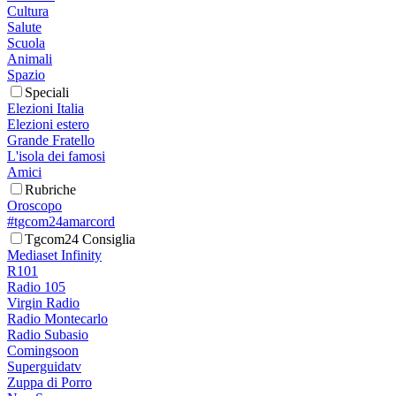
Cultura
Salute
Scuola
Animali
Spazio
Speciali
Elezioni Italia
Elezioni estero
Grande Fratello
L'isola dei famosi
Amici
Rubriche
Oroscopo
#tgcom24amarcord
Tgcom24 Consiglia
Mediaset Infinity
R101
Radio 105
Virgin Radio
Radio Montecarlo
Radio Subasio
Comingsoon
Superguidatv
Zuppa di Porro