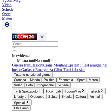
TgcomMag
Video
Schede
Sport
Meteo
In evidenza
Mostra tutti
Nascondi
Guerra Iran
Elezioni
Crans Montana
Epstein Files
Famiglia nel
bosco
Garlasco
Emergenza Clima
Tutti i dossier
Tutte le notizie del giorno
Cronaca
Mondo
Politica
Economia
Sport
Meteo
Video
Foto
Infografiche
Schede
Tv & Spettacolo
TgcomLab
TgcomMag
TgTech
Lifestyle
Oroscopo
Salute
Skuola
Cultura
Animali
Speciali
Chi siamo