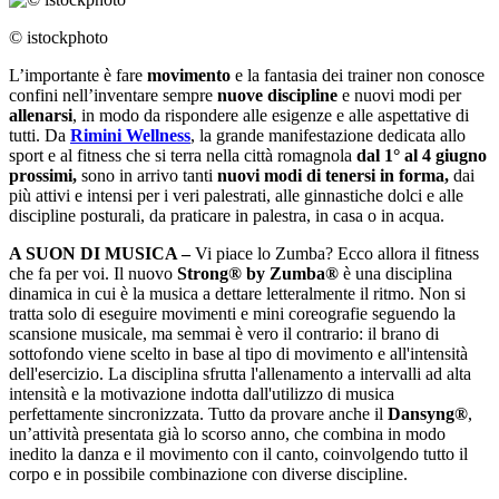
© istockphoto
L’importante è fare
movimento
e la fantasia dei trainer non conosce
confini nell’inventare sempre
nuove discipline
e nuovi modi per
allenarsi
, in modo da rispondere alle esigenze e alle aspettative di
tutti. Da
Rimini Wellness
, la grande manifestazione dedicata allo
sport e al fitness che si terra nella città romagnola
dal 1° al 4 giugno
prossimi,
sono in arrivo tanti
nuovi modi di tenersi in forma,
dai
più attivi e intensi per i veri palestrati, alle ginnastiche dolci e alle
discipline posturali, da praticare in palestra, in casa o in acqua.
A SUON DI MUSICA –
Vi piace lo Zumba? Ecco allora il fitness
che fa per voi. Il nuovo
Strong® by Zumba®
è una disciplina
dinamica in cui è la musica a dettare letteralmente il ritmo. Non si
tratta solo di eseguire movimenti e mini coreografie seguendo la
scansione musicale, ma semmai è vero il contrario: il brano di
sottofondo viene scelto in base al tipo di movimento e all'intensità
dell'esercizio. La disciplina sfrutta l'allenamento a intervalli ad alta
intensità e la motivazione indotta dall'utilizzo di musica
perfettamente sincronizzata. Tutto da provare anche il
Dansyng®
,
un’attività presentata già lo scorso anno, che combina in modo
inedito la danza e il movimento con il canto, coinvolgendo tutto il
corpo e in possibile combinazione con diverse discipline.