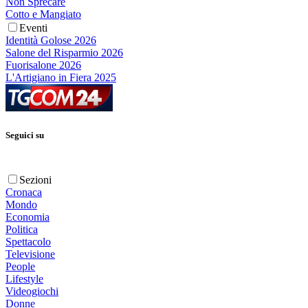
Non Sprecare
Cotto e Mangiato
Eventi
Identità Golose 2026
Salone del Risparmio 2026
Fuorisalone 2026
L'Artigiano in Fiera 2025
Seguici su
Sezioni
Cronaca
Mondo
Economia
Politica
Spettacolo
Televisione
People
Lifestyle
Videogiochi
Donne