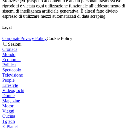
Monzese (MI)
Rispetto ai contenuti e ai dati personali trasmessi e/o
riprodotti è vietata ogni utilizzazione funzionale all’addestramento di
sistemi di intelligenza artificiale generativa. È altresì fatto divieto
espresso di utilizzare mezzi automatizzati di data scraping.
Legal
Corporate
Privacy Policy
Cookie Policy
Sezioni
Cronaca
Mondo
Economia
Politica
Spettacolo
Televisione
People
Lifestyle
Videogiochi
Donne
Magazine
Motori
Viaggi
Cucina
Tgtech
E-Planet