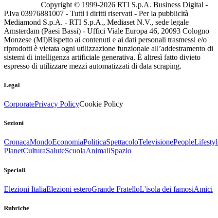
Copyright © 1999-
2026
RTI S.p.A. Business Digital -
P.Iva 03976881007 - Tutti i diritti riservati - Per la pubblicità
Mediamond S.p.A. - RTI S.p.A., Mediaset N.V., sede legale
Amsterdam (Paesi Bassi) - Uffici Viale Europa 46, 20093 Cologno
Monzese (MI)
Rispetto ai contenuti e ai dati personali trasmessi e/o
riprodotti è vietata ogni utilizzazione funzionale all’addestramento di
sistemi di intelligenza artificiale generativa. È altresì fatto divieto
espresso di utilizzare mezzi automatizzati di data scraping.
Legal
Corporate
Privacy Policy
Cookie Policy
Sezioni
Cronaca
Mondo
Economia
Politica
Spettacolo
Televisione
People
Lifestyl
Planet
Cultura
Salute
Scuola
Animali
Spazio
Speciali
Elezioni Italia
Elezioni estero
Grande Fratello
L'isola dei famosi
Amici
Rubriche