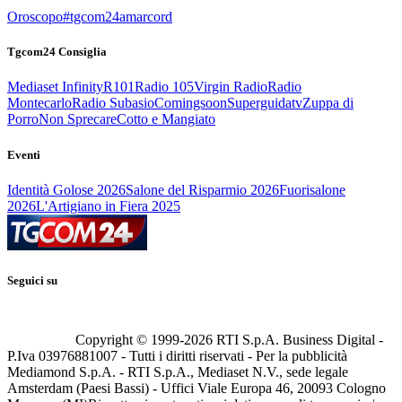
Oroscopo
#tgcom24amarcord
Tgcom24 Consiglia
Mediaset Infinity
R101
Radio 105
Virgin Radio
Radio
Montecarlo
Radio Subasio
Comingsoon
Superguidatv
Zuppa di
Porro
Non Sprecare
Cotto e Mangiato
Eventi
Identità Golose 2026
Salone del Risparmio 2026
Fuorisalone
2026
L'Artigiano in Fiera 2025
Seguici su
Copyright © 1999-
2026
RTI S.p.A. Business Digital -
P.Iva 03976881007 - Tutti i diritti riservati - Per la pubblicità
Mediamond S.p.A. - RTI S.p.A., Mediaset N.V., sede legale
Amsterdam (Paesi Bassi) - Uffici Viale Europa 46, 20093 Cologno