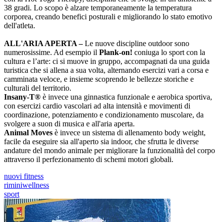
38 gradi. Lo scopo è alzare temporaneamente la temperatura
corporea, creando benefici posturali e migliorando lo stato emotivo
dell'atleta.
ALL'ARIA APERTA –
Le nuove discipline outdoor sono
numerosissime. Ad esempio il
Plank-on!
coniuga lo sport con la
cultura e l’arte: ci si muove in gruppo, accompagnati da una guida
turistica che si allena a sua volta, alternando esercizi vari a corsa e
camminata veloce, e insieme scoprendo le bellezze storiche e
culturali del territorio.
Insany-T®
è invece una ginnastica funzionale e aerobica sportiva,
con esercizi cardio vascolari ad alta intensità e movimenti di
coordinazione, potenziamento e condizionamento muscolare, da
svolgere a suon di musica e all'aria aperta.
Animal Moves
è invece un sistema di allenamento body weight,
facile da eseguire sia all'aperto sia indoor, che sfrutta le diverse
andature del mondo animale per migliorare la funzionalità del corpo
attraverso il perfezionamento di schemi motori globali.
nuovi fitness
riminiwellness
sport