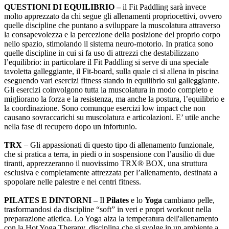
QUESTIONI DI EQUILIBRIO –
il Fit Paddling sarà invece
molto apprezzato da chi segue gli allenamenti propriocettivi, ovvero
quelle discipline che puntano a sviluppare la muscolatura attraverso
la consapevolezza e la percezione della posizione del proprio corpo
nello spazio, stimolando il sistema neuro-motorio. In pratica sono
quelle discipline in cui si fa uso di attrezzi che destabilizzano
l’equilibrio: in particolare il Fit Paddling si serve di una speciale
tavoletta galleggiante, il Fit-board, sulla quale ci si allena in piscina
eseguendo vari esercizi fitness stando in equilibrio sul galleggiante.
Gli esercizi coinvolgono tutta la muscolatura in modo completo e
migliorano la forza e la resistenza, ma anche la postura, l’equilibrio e
la coordinazione. Sono comunque esercizi low impact che non
causano sovraccarichi su muscolatura e articolazioni. E’ utile anche
nella fase di recupero dopo un infortunio.
TRX
– Gli appassionati di questo tipo di allenamento funzionale,
che si pratica a terra, in piedi o in sospensione con l’ausilio di due
tiranti, apprezzeranno il nuovissimo TRX® BOX, una struttura
esclusiva e completamente attrezzata per l’allenamento, destinata a
spopolare nelle palestre e nei centri fitness.
PILATES E DINTORNI –
Il
Pilates
e lo
Yoga
cambiano pelle,
trasformandosi da discipline “soft” in veri e propri workout nella
preparazione atletica. Lo Yoga alza la temperatura dell'allenamento
con la Hot Yoga Therapy, disciplina che si svolge in un ambiente a