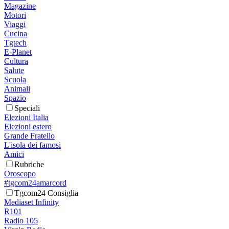
Magazine
Motori
Viaggi
Cucina
Tgtech
E-Planet
Cultura
Salute
Scuola
Animali
Spazio
Speciali
Elezioni Italia
Elezioni estero
Grande Fratello
L'isola dei famosi
Amici
Rubriche
Oroscopo
#tgcom24amarcord
Tgcom24 Consiglia
Mediaset Infinity
R101
Radio 105