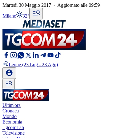
Martedì 30 Maggio 2017
-
Aggiornato alle
09:59
Milano
32°
Leone
(23 Lug - 23 Ago)
Ultim'ora
Cronaca
Mondo
Economia
TgcomLab
Televisione