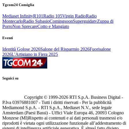
Tgcom24 Consiglia
Mediaset Infinity
R101
Radio 105
Virgin Radio
Radio
Montecarlo
Radio Subasio
Comingsoon
Superguidatv
Zuppa di
Porro
Non Sprecare
Cotto e Mangiato
Eventi
Identità Golose 2026
Salone del Risparmio 2026
Fuorisalone
2026
L'Artigiano in Fiera 2025
Seguici su
Copyright © 1999-
2026
RTI S.p.A. Business Digital -
P.Iva 03976881007 - Tutti i diritti riservati - Per la pubblicità
Mediamond S.p.A. - RTI S.p.A., Mediaset N.V., sede legale
Amsterdam (Paesi Bassi) - Uffici Viale Europa 46, 20093 Cologno
Monzese (MI)
Rispetto ai contenuti e ai dati personali trasmessi e/o
riprodotti è vietata ogni utilizzazione funzionale all’addestramento di
sistemi di intelligenza artificiale generativa. È altresì fatto divieto