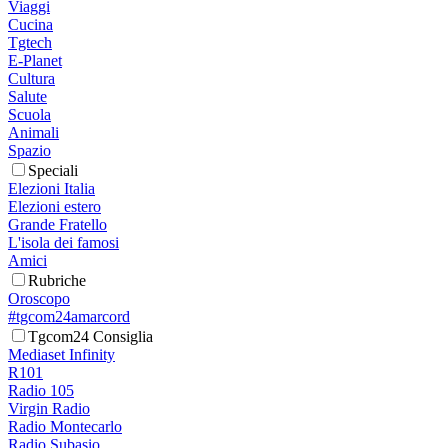
Viaggi
Cucina
Tgtech
E-Planet
Cultura
Salute
Scuola
Animali
Spazio
Speciali
Elezioni Italia
Elezioni estero
Grande Fratello
L'isola dei famosi
Amici
Rubriche
Oroscopo
#tgcom24amarcord
Tgcom24 Consiglia
Mediaset Infinity
R101
Radio 105
Virgin Radio
Radio Montecarlo
Radio Subasio