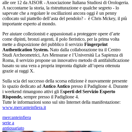
alle ore 12 da AISOR - Associazione Italiana Studiosi di Orologeria.
A raccontarne la storia, la ristrutturazione e qualche segreto - lo
sapevate che a regolare le oscillazioni ancora oggi è un penny
collocato sul piattello dell’asta del pendolo? - è Chris Mckey, il più
importante esperto al mondo.
Per aiutare collezionisti e appassionati a proteggere opere d’arte
come dipinti, bronzi argenti, il polo fieristico, per la prima volta
mette a disposizione del pubblico il servizio
Fingerprint
Authentication System.
Nato dalla collaborazione tra il Centro
Studi Archeometrici, Ars Mensurae e l’Università La Sapienza di
Roma, il servizio propone un innovativo metodo di antifalsificazione
basato su una vera a propria impronta digitale all’opera ottenuta
grazie ai raggi X.
Sulla scia del successo della scorsa edizione è nuovamente presente
lo spazio dedicato ad
Antico Antico
presso il Padiglione 4. Durante
i weekend rimangono attivi gli E
sperti del Servizio Esperto
Risponde,
sempre presso il Padiglione 4.
Tutte le informazioni sono sul sito Internet della manifestazione:
www.mercanteinfiera.it
mercanteinfiera
serie a
antiquariato