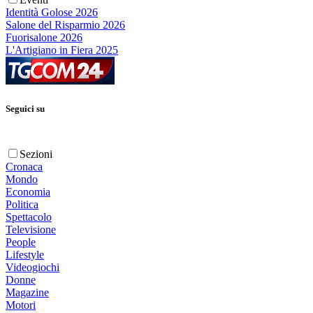
Identità Golose 2026
Salone del Risparmio 2026
Fuorisalone 2026
L'Artigiano in Fiera 2025
Seguici su
Sezioni
Cronaca
Mondo
Economia
Politica
Spettacolo
Televisione
People
Lifestyle
Videogiochi
Donne
Magazine
Motori