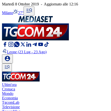
Martedì 8 Ottobre 2019
-
Aggiornato alle
12:16
Milano
27°
Leone
(23 Lug - 23 Ago)
Ultim'ora
Cronaca
Mondo
Economia
TgcomLab
Televisione