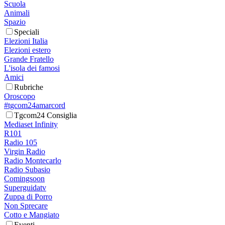
Scuola
Animali
Spazio
Speciali
Elezioni Italia
Elezioni estero
Grande Fratello
L'isola dei famosi
Amici
Rubriche
Oroscopo
#tgcom24amarcord
Tgcom24 Consiglia
Mediaset Infinity
R101
Radio 105
Virgin Radio
Radio Montecarlo
Radio Subasio
Comingsoon
Superguidatv
Zuppa di Porro
Non Sprecare
Cotto e Mangiato
Eventi