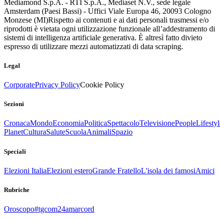
Mediamond S.p.A. - RTI S.p.A., Mediaset N.V., sede legale
Amsterdam (Paesi Bassi) - Uffici Viale Europa 46, 20093 Cologno
Monzese (MI)
Rispetto ai contenuti e ai dati personali trasmessi e/o
riprodotti è vietata ogni utilizzazione funzionale all’addestramento di
sistemi di intelligenza artificiale generativa. È altresì fatto divieto
espresso di utilizzare mezzi automatizzati di data scraping.
Legal
Corporate
Privacy Policy
Cookie Policy
Sezioni
Cronaca
Mondo
Economia
Politica
Spettacolo
Televisione
People
Lifestyl
Planet
Cultura
Salute
Scuola
Animali
Spazio
Speciali
Elezioni Italia
Elezioni estero
Grande Fratello
L'isola dei famosi
Amici
Rubriche
Oroscopo
#tgcom24amarcord