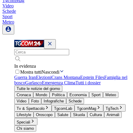
TgcomMag
Video
Schede
Sport
Meteo
In evidenza
Mostra tutti
Nascondi
Guerra Iran
Elezioni
Crans Montana
Epstein Files
Famiglia nel
bosco
Garlasco
Emergenza Clima
Tutti i dossier
Tutte le notizie del giorno
Cronaca
Mondo
Politica
Economia
Sport
Meteo
Video
Foto
Infografiche
Schede
Tv & Spettacolo
TgcomLab
TgcomMag
TgTech
Lifestyle
Oroscopo
Salute
Skuola
Cultura
Animali
Speciali
Chi siamo