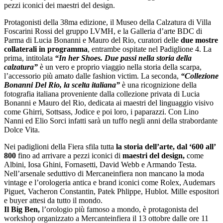
pezzi iconici dei maestri del design.
Protagonisti della 38ma edizione, il Museo della Calzatura di Villa
Foscarini Rossi del gruppo LVMH, e la Galleria d’arte BDC di
Parma di Lucia Bonanni e Mauro del Rio, curatori delle
due mostre
collaterali in programma
, entrambe ospitate nel Padiglione 4. La
prima, intitolata
“In her Shoes. Due passi nella storia della
calzatura”
è un vero e proprio viaggio nella storia della scarpa,
l’accessorio più amato dalle fashion victim. La seconda,
“Collezione
Bonanni Del Rio, la scelta italiana”
è una ricognizione della
fotografia italiana proveniente dalla collezione privata di Lucia
Bonanni e Mauro del Rio, dedicata ai maestri del linguaggio visivo
come Ghirri, Sottsass, Jodice e poi loro, i paparazzi. Con Lino
Nanni ed Elio Sorci infatti sarà un tuffo negli anni della strabordante
Dolce Vita.
Nei padiglioni della Fiera sfila tutta
la storia dell’arte, dal ‘600 all’
800
fino ad arrivare a pezzi iconici di
maestri del design,
come
Albini, Iosa Ghini, Fornasetti, David Webb e Armando Testa.
Nell’arsenale seduttivo di Mercaneinfiera non mancano la moda
vintage e l’orologeria antica e brand iconici come Rolex, Audemars
Piguet, Vacheron Constantin, Patek Phlippe, Hublot. Mille espositori
e buyer attesi da tutto il mondo.
Il Big Ben,
l’orologio più famoso a mondo, è protagonista del
workshop organizzato a Mercanteinfiera il 13 ottobre dalle ore 11