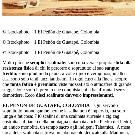
© Istockphoto
|
1 El Peñón de Guatapé, Colombia
© Istockphoto
|
1 El Peñón de Guatapé, Colombia
© Istockphoto
|
1 El Peñón de Guatapé, Colombia
Molto più che
semplici scalinate:
sono una vera e propria
sfida alla
resistenza fisica
di chi le percorre e soprattutto al suo
sangue
freddo:
sono gradini da paura, a volte ripidi e vertiginosi, in altri
casi sono solo tanti, anzi tantissimi. In ogni caso alla fine si scopre
che
tanta fatica è premiata
: viste mozzafiato o atmosfere di grande
suggestione sono il premio che conquista chi li ha affrontati senza
demordere. Ecco
dieci scalinate davvero impressionanti.
EL PEÑÓN DE GUATAPÉ, COLOMBIA
– Qui servono
soprattutto buone gambe perché la salita non è impervia, ma solo
lunga e faticosa: 740 scalini di una scalinata surreale a zig zag
costruita sul fianco della montagna chiamata anche Piedra del Peñol,
un antico monolite, un tempo sacro agli indigeni Tahamies. A metà
circa della scalinata si trova un tabernacolo dedicato alla Madonna,