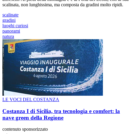
scalinata, non lunghissima, ma composta da gradini molto ripidi.
scalinate
gradini
luoghi curiosi
panorami
natura
LE VOCI DEL COSTANZA
Costanza I di Sicilia, tra tecnologia e comfort: la
nave green della Regione
contenuto sponsorizzato