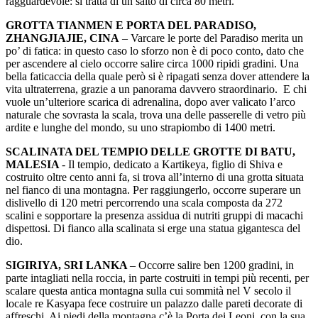
ragguardevole: si tratta di un salto di circa 80 metri.
GROTTA TIANMEN E PORTA DEL PARADISO,
ZHANGJIAJIE, CINA
– Varcare le porte del Paradiso merita un
po’ di fatica: in questo caso lo sforzo non è di poco conto, dato che
per ascendere al cielo occorre salire circa 1000 ripidi gradini. Una
bella faticaccia della quale però si è ripagati senza dover attendere la
vita ultraterrena, grazie a un panorama davvero straordinario. E chi
vuole un’ulteriore scarica di adrenalina, dopo aver valicato l’arco
naturale che sovrasta la scala, trova una delle passerelle di vetro più
ardite e lunghe del mondo, su uno strapiombo di 1400 metri.
SCALINATA DEL TEMPIO DELLE GROTTE DI BATU,
MALESIA
- Il tempio, dedicato a Kartikeya, figlio di Shiva e
costruito oltre cento anni fa, si trova all’interno di una grotta situata
nel fianco di una montagna. Per raggiungerlo, occorre superare un
dislivello di 120 metri percorrendo una scala composta da 272
scalini e sopportare la presenza assidua di nutriti gruppi di macachi
dispettosi. Di fianco alla scalinata si erge una statua gigantesca del
dio.
SIGIRIYA, SRI LANKA
– Occorre salire ben 1200 gradini, in
parte intagliati nella roccia, in parte costruiti in tempi più recenti, per
scalare questa antica montagna sulla cui sommità nel V secolo il
locale re Kasyapa fece costruire un palazzo dalle pareti decorate di
affreschi. Ai piedi della montagna c’è la Porta dei Leoni, con la sua