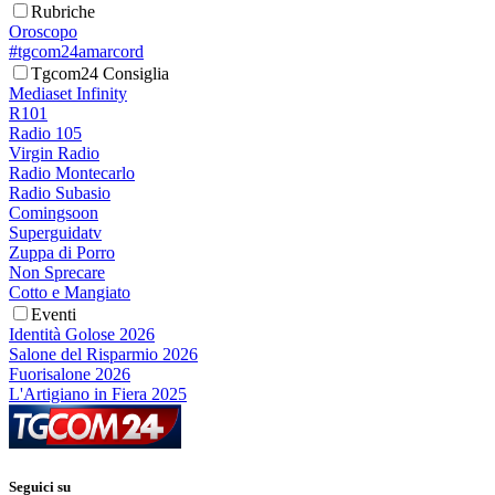
Rubriche
Oroscopo
#tgcom24amarcord
Tgcom24 Consiglia
Mediaset Infinity
R101
Radio 105
Virgin Radio
Radio Montecarlo
Radio Subasio
Comingsoon
Superguidatv
Zuppa di Porro
Non Sprecare
Cotto e Mangiato
Eventi
Identità Golose 2026
Salone del Risparmio 2026
Fuorisalone 2026
L'Artigiano in Fiera 2025
Seguici su