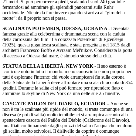
21 metri. Si può percorrere a piedi, scalando i suoi 249 gradini e
fermandosi ad ammirare gli splendidi panorami sulla Ruhr
occidentale. Niente da fare invece quando si arriva al “giro della
morte”: da lì proprio non si passa.
SCALINATA POTEMKIN, ODESSA, UCRAINA
- Diventata
famosa grazie alla celeberrima e drammatica scena con la caduta
della carrozzina del film "La corazzata Potëmkin" di Ejzenštejn
(1925), questa gigantesca scalinata è stata progettata nel 1815 dagli
architetti Francesco Boffo e Avraam Mel'nikov. Considerata la porta
di accesso a Odessa dal mare, è simbolo stesso della città.
STATUA DELLA LIBERTÀ, NEW YORK
- Il suo esterno è
iconico e noto in tutto il mondo: meno conosciuto e non proprio per
tutti è esplorane l'interno: chi vuole arrampicarsi fin sulla corona
della Statua della Libertà deve affrontare una scala chiocciola di 354
gradini. Durante la salita ci si può fermare per riprendere fiato e
ammirare lo skyline di New York da una delle sue 25 finestre.
CASCATE PAILON DEL DIABLO, ECUADOR
– Anche se
non è tra le scalinate più ripide del mondo, si tratta comunque di una
discesa (e poi di salita) molto temibile: ci si arrampica accanto alla
spettacolare cascata del Pailón del Diablo (Calderone del Diavolo),
innaffiati continuamente dagli spruzzi del salto d’acqua che rendono
gli scalini molto scivolosi. Il dislivello da coprire è comunque