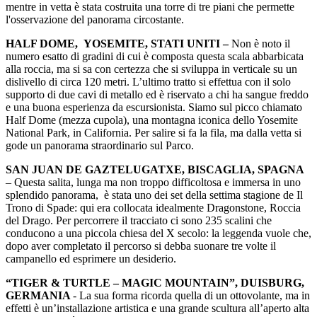
mentre in vetta è stata costruita una torre di tre piani che permette
l'osservazione del panorama circostante.
HALF DOME, YOSEMITE, STATI UNITI –
Non è noto il
numero esatto di gradini di cui è composta questa scala abbarbicata
alla roccia, ma si sa con certezza che si sviluppa in verticale su un
dislivello di circa 120 metri. L’ultimo tratto si effettua con il solo
supporto di due cavi di metallo ed è riservato a chi ha sangue freddo
e una buona esperienza da escursionista. Siamo sul picco chiamato
Half Dome (mezza cupola), una montagna iconica dello Yosemite
National Park, in California. Per salire si fa la fila, ma dalla vetta si
gode un panorama straordinario sul Parco.
SAN JUAN DE GAZTELUGATXE, BISCAGLIA, SPAGNA
– Questa salita, lunga ma non troppo difficoltosa e immersa in uno
splendido panorama, è stata uno dei set della settima stagione de Il
Trono di Spade: qui era collocata idealmente Dragonstone, Roccia
del Drago. Per percorrere il tracciato ci sono 235 scalini che
conducono a una piccola chiesa del X secolo: la leggenda vuole che,
dopo aver completato il percorso si debba suonare tre volte il
campanello ed esprimere un desiderio.
“TIGER & TURTLE – MAGIC MOUNTAIN”, DUISBURG,
GERMANIA
- La sua forma ricorda quella di un ottovolante, ma in
effetti è un’installazione artistica e una grande scultura all’aperto alta