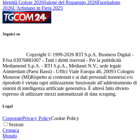
Identità Golose 2026
Salone del Risparmio 2026
Fuorisalone
2026
L'Artigiano in Fiera 2025
Seguici su
Copyright © 1999-
2026
RTI S.p.A. Business Digital -
P.Iva 03976881007 - Tutti i diritti riservati - Per la pubblicità
Mediamond S.p.A. - RTI S.p.A., Mediaset N.V., sede legale
Amsterdam (Paesi Bassi) - Uffici Viale Europa 46, 20093 Cologno
Monzese (MI)
Rispetto ai contenuti e ai dati personali trasmessi e/o
riprodotti è vietata ogni utilizzazione funzionale all’addestramento di
sistemi di intelligenza artificiale generativa. È altresì fatto divieto
espresso di utilizzare mezzi automatizzati di data scraping.
Legal
Corporate
Privacy Policy
Cookie Policy
Sezioni
Cronaca
Mondo