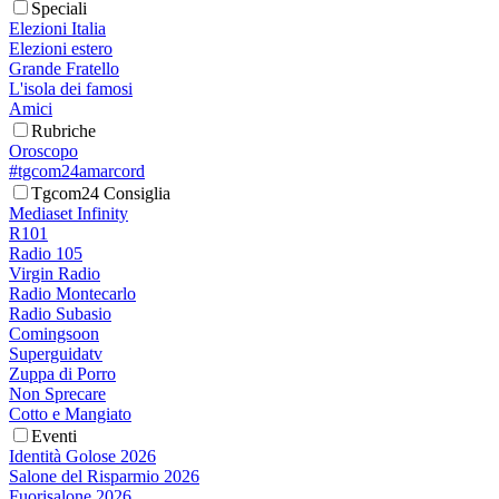
Speciali
Elezioni Italia
Elezioni estero
Grande Fratello
L'isola dei famosi
Amici
Rubriche
Oroscopo
#tgcom24amarcord
Tgcom24 Consiglia
Mediaset Infinity
R101
Radio 105
Virgin Radio
Radio Montecarlo
Radio Subasio
Comingsoon
Superguidatv
Zuppa di Porro
Non Sprecare
Cotto e Mangiato
Eventi
Identità Golose 2026
Salone del Risparmio 2026
Fuorisalone 2026