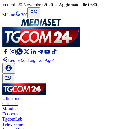
Venerdì 20 Novembre 2020
-
Aggiornato alle
06:00
Milano
30°
Leone
(23 Lug - 23 Ago)
Ultim'ora
Cronaca
Mondo
Economia
TgcomLab
Televisione