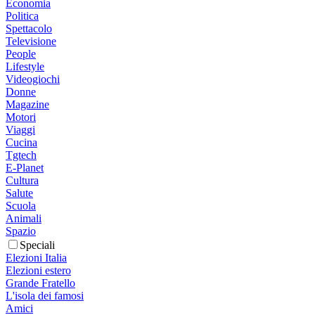
Economia
Politica
Spettacolo
Televisione
People
Lifestyle
Videogiochi
Donne
Magazine
Motori
Viaggi
Cucina
Tgtech
E-Planet
Cultura
Salute
Scuola
Animali
Spazio
Speciali
Elezioni Italia
Elezioni estero
Grande Fratello
L'isola dei famosi
Amici