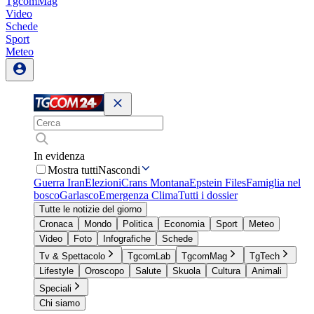
TgcomMag
Video
Schede
Sport
Meteo
In evidenza
Mostra tutti
Nascondi
Guerra Iran
Elezioni
Crans Montana
Epstein Files
Famiglia nel
bosco
Garlasco
Emergenza Clima
Tutti i dossier
Tutte le notizie del giorno
Cronaca
Mondo
Politica
Economia
Sport
Meteo
Video
Foto
Infografiche
Schede
Tv & Spettacolo
TgcomLab
TgcomMag
TgTech
Lifestyle
Oroscopo
Salute
Skuola
Cultura
Animali
Speciali
Chi siamo