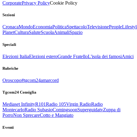
Corporate
Privacy Policy
Cookie Policy
Sezioni
Cronaca
Mondo
Economia
Politica
Spettacolo
Televisione
People
Lifestyl
Planet
Cultura
Salute
Scuola
Animali
Spazio
Speciali
Elezioni Italia
Elezioni estero
Grande Fratello
L'isola dei famosi
Amici
Rubriche
Oroscopo
#tgcom24amarcord
Tgcom24 Consiglia
Mediaset Infinity
R101
Radio 105
Virgin Radio
Radio
Montecarlo
Radio Subasio
Comingsoon
Superguidatv
Zuppa di
Porro
Non Sprecare
Cotto e Mangiato
Eventi