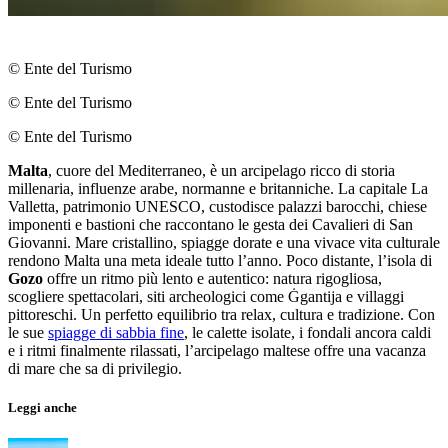
© Ente del Turismo
© Ente del Turismo
© Ente del Turismo
Malta
, cuore del Mediterraneo, è un arcipelago ricco di storia
millenaria, influenze arabe, normanne e britanniche. La capitale La
Valletta, patrimonio UNESCO, custodisce palazzi barocchi, chiese
imponenti e bastioni che raccontano le gesta dei Cavalieri di San
Giovanni. Mare cristallino, spiagge dorate e una vivace vita culturale
rendono Malta una meta ideale tutto l’anno. Poco distante, l’isola di
Gozo
offre un ritmo più lento e autentico: natura rigogliosa,
scogliere spettacolari, siti archeologici come Ġgantija e villaggi
pittoreschi. Un perfetto equilibrio tra relax, cultura e tradizione. Con
le sue
spiagge di sabbia fine
, le calette isolate, i fondali ancora caldi
e i ritmi finalmente rilassati, l’arcipelago maltese offre una vacanza
di mare che sa di privilegio.
Leggi anche