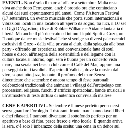
EVENTI -
Non è solo il mare a brillare a settembre. Malta resta
viva anche dopo Ferragosto, anzi: è proprio ora che cominciano
alcuni dei suoi appuntamenti più amati. Come l’Aftersun Festival
(17 settembre), un evento musicale che porta suoni internazionali e
vibrazioni locali in una location all’aperto da sogno, tra luci, il DJ set
di Gigi D’Agostino, i live di Robbie Williams e Aidan e tanta aria di
libertà. Ma anche il più ricercato ed intimo Liquid Spirit a Gozo, un
“boutique dance music festival” che si svolge su diversi palcoscenici
esclusivi di Gozo - dalla villa privata al club, dalla spiaggia alle boat
party - offrendo un’esperienza mai convenzionale fatta di soul,
house e disco, all'insegna della sostenibilità e del legame con la
cultura locale.E intorno, ogni sera è buona per un concerto vista
mare, una serata nei beach club come il Café del Mar, oppure una
passeggiata tra i tavolini all’aperto di Valletta, dove la musica dal
vivo, soprattutto jazz, incontra il profumo del mare.Senza
dimenticare che settembre è ancora tempo di feste patronali:
celebrazioni tradizionali che animano i villaggi dell’arcipelago con
processioni religiose, fuochi d’artificio spettacolari, bande musicali e
un’atmosfera di festa diffusa di autentica convivialità maltese.
CENE E APERITIVI -
Settembre è il mese perfetto per sedersi
senza guardare l’orologio. I ristoranti fronte mare hanno tavoli liberi
e chef rilassati. I tramonti diventano il sottofondo perfetto per un
aperitivo a base di ftira, pesce fresco e vino locale. E quando arriva
la sera, c’è solo l’imbarazzo della scelta: una cena in un dehor sul