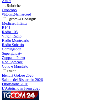
Amici
Rubriche
Oroscopo
#tgcom24amarcord
Tgcom24 Consiglia
Mediaset Infinity
R101
Radio 105
Virgin Radio
Radio Montecarlo
Radio Subasio
Comingsoon
Superguidatv
Zuppa di Porro
Non Sprecare
Cotto e Mangiato
Eventi
Identità Golose 2026
Salone del Risparmio 2026
Fuorisalone 2026
L'Artigiano in Fiera 2025