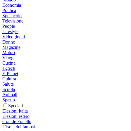
Economia
Politica
Spettacolo
Televisione
People
Lifestyle
Videogiochi
Donne
Magazine
Motori
Viaggi
Cucina
Tgtech
E-Planet
Cultura
Salute
Scuola
Animali
Spazio
Speciali
Elezioni Italia
Elezioni estero
Grande Fratello
L'isola dei famosi