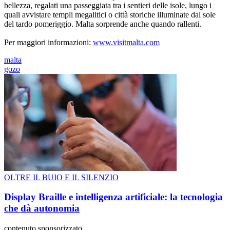
bellezza, regalati una passeggiata tra i sentieri delle isole, lungo i
quali avvistare templi megalitici o città storiche illuminate dal sole
del tardo pomeriggio. Malta sorprende anche quando rallenti.
Per maggiori informazioni:
www.visitmalta.com
malta
gozo
OLTRE IL BUIO E IL SILENZIO
Display Braille e intelligenza artificiale: la tecnologia
che dà autonomia
contenuto sponsorizzato