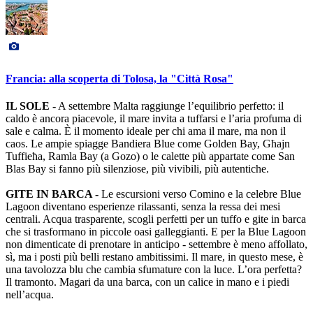
Francia: alla scoperta di Tolosa, la "Città Rosa"
IL SOLE -
A settembre Malta raggiunge l’equilibrio perfetto: il
caldo è ancora piacevole, il mare invita a tuffarsi e l’aria profuma di
sale e calma. È il momento ideale per chi ama il mare, ma non il
caos. Le ampie spiagge Bandiera Blue come Golden Bay, Għajn
Tuffieħa, Ramla Bay (a Gozo) o le calette più appartate come San
Blas Bay si fanno più silenziose, più vivibili, più autentiche.
GITE IN BARCA -
Le escursioni verso Comino e la celebre Blue
Lagoon diventano esperienze rilassanti, senza la ressa dei mesi
centrali. Acqua trasparente, scogli perfetti per un tuffo e gite in barca
che si trasformano in piccole oasi galleggianti. E per la Blue Lagoon
non dimenticate di prenotare in anticipo - settembre è meno affollato,
sì, ma i posti più belli restano ambitissimi. Il mare, in questo mese, è
una tavolozza blu che cambia sfumature con la luce. L’ora perfetta?
Il tramonto. Magari da una barca, con un calice in mano e i piedi
nell’acqua.