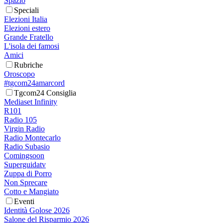
Spazio
Speciali
Elezioni Italia
Elezioni estero
Grande Fratello
L'isola dei famosi
Amici
Rubriche
Oroscopo
#tgcom24amarcord
Tgcom24 Consiglia
Mediaset Infinity
R101
Radio 105
Virgin Radio
Radio Montecarlo
Radio Subasio
Comingsoon
Superguidatv
Zuppa di Porro
Non Sprecare
Cotto e Mangiato
Eventi
Identità Golose 2026
Salone del Risparmio 2026