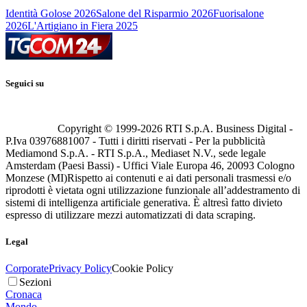
Identità Golose 2026
Salone del Risparmio 2026
Fuorisalone
2026
L'Artigiano in Fiera 2025
Seguici su
Copyright © 1999-
2026
RTI S.p.A. Business Digital -
P.Iva 03976881007 - Tutti i diritti riservati - Per la pubblicità
Mediamond S.p.A. - RTI S.p.A., Mediaset N.V., sede legale
Amsterdam (Paesi Bassi) - Uffici Viale Europa 46, 20093 Cologno
Monzese (MI)
Rispetto ai contenuti e ai dati personali trasmessi e/o
riprodotti è vietata ogni utilizzazione funzionale all’addestramento di
sistemi di intelligenza artificiale generativa. È altresì fatto divieto
espresso di utilizzare mezzi automatizzati di data scraping.
Legal
Corporate
Privacy Policy
Cookie Policy
Sezioni
Cronaca
Mondo