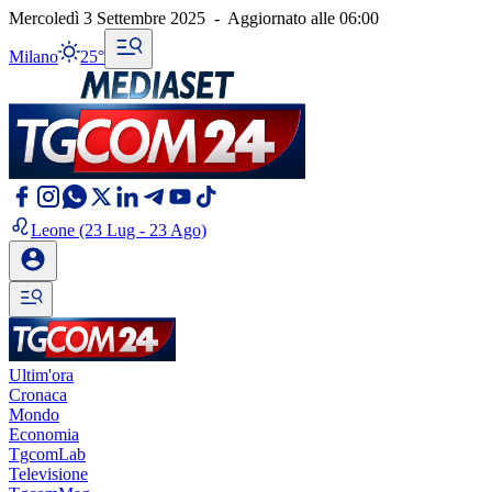
Mercoledì 3 Settembre 2025
-
Aggiornato alle
06:00
Milano
25°
Leone
(23 Lug - 23 Ago)
Ultim'ora
Cronaca
Mondo
Economia
TgcomLab
Televisione