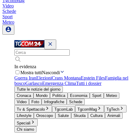
TgcomMag
Video
Schede
Sport
Meteo
In evidenza
Mostra tutti
Nascondi
Guerra Iran
Elezioni
Crans Montana
Epstein Files
Famiglia nel
bosco
Garlasco
Emergenza Clima
Tutti i dossier
Tutte le notizie del giorno
Cronaca
Mondo
Politica
Economia
Sport
Meteo
Video
Foto
Infografiche
Schede
Tv & Spettacolo
TgcomLab
TgcomMag
TgTech
Lifestyle
Oroscopo
Salute
Skuola
Cultura
Animali
Speciali
Chi siamo