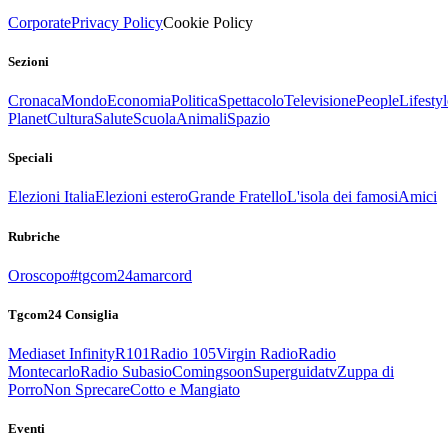
Corporate
Privacy Policy
Cookie Policy
Sezioni
Cronaca
Mondo
Economia
Politica
Spettacolo
Televisione
People
Lifestyl
Planet
Cultura
Salute
Scuola
Animali
Spazio
Speciali
Elezioni Italia
Elezioni estero
Grande Fratello
L'isola dei famosi
Amici
Rubriche
Oroscopo
#tgcom24amarcord
Tgcom24 Consiglia
Mediaset Infinity
R101
Radio 105
Virgin Radio
Radio
Montecarlo
Radio Subasio
Comingsoon
Superguidatv
Zuppa di
Porro
Non Sprecare
Cotto e Mangiato
Eventi