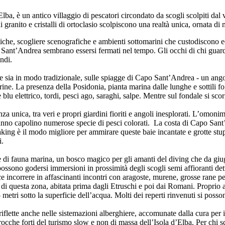
’Elba, è un antico villaggio di pescatori circondato da scogli scolpiti da
ranito e cristalli di ortoclasio scolpiscono una realtà unica, ornata di 
e, scogliere scenografiche e ambienti sottomarini che custodiscono eco
po Sant’Andrea sembrano essersi fermati nel tempo. Gli occhi di chi guard
ondi.
e sia in modo tradizionale, sulle spiagge di Capo Sant’Andrea - un ango
ine. La presenza della Posidonia, pianta marina dalle lunghe e sottili f
blu elettrico, tordi, pesci ago, saraghi, salpe. Mentre sul fondale si sco
unica, tra veri e propri giardini fioriti e angoli inesplorati. L’omonim
e fanno capolino numerose specie di pesci colorati. La costa di Capo Sant
yaking è il modo migliore per ammirare queste baie incantate e grotte st
i.
di fauna marina, un bosco magico per gli amanti del diving che da giugn
 possono godersi immersioni in prossimità degli scogli semi affioranti d
e incorrere in affascinanti incontri con aragoste, murene, grosse rane pes
 di questa zona, abitata prima dagli Etruschi e poi dai Romani. Proprio a
45 metri sotto la superficie dell’acqua. Molti dei reperti rinvenuti si 
 riflette anche nelle sistemazioni alberghiere, accomunate dalla cura per 
ocche forti del turismo slow e non di massa dell’Isola d’Elba. Per chi 