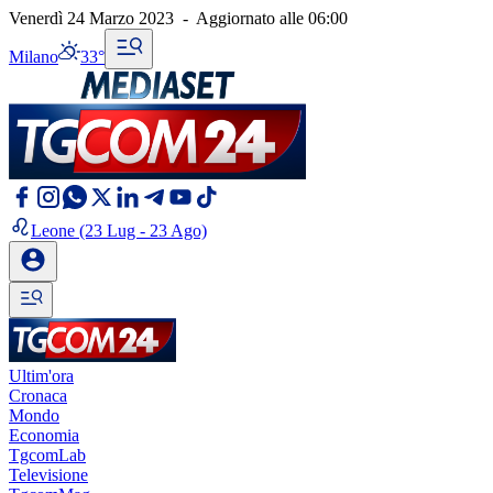
Venerdì 24 Marzo 2023
-
Aggiornato alle
06:00
Milano
33°
Leone
(23 Lug - 23 Ago)
Ultim'ora
Cronaca
Mondo
Economia
TgcomLab
Televisione