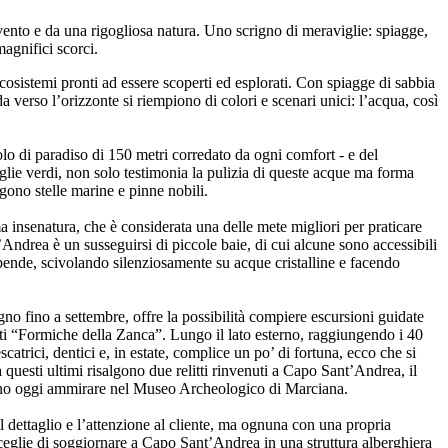
l vento e da una rigogliosa natura. Uno scrigno di meraviglie: spiagge,
magnifici scorci.
sistemi pronti ad essere scoperti ed esplorati. Con spiagge di sabbia
a verso l’orizzonte si riempiono di colori e scenari unici: l’acqua, così
lo di paradiso di 150 metri corredato da ogni comfort - e del
oglie verdi, non solo testimonia la pulizia di queste acque ma forma
rgono stelle marine e pinne nobili.
a insenatura, che è considerata una delle mete migliori per praticare
’Andrea è un susseguirsi di piccole baie, di cui alcune sono accessibili
upende, scivolando silenziosamente su acque cristalline e facendo
o fino a settembre, offre la possibilità compiere escursioni guidate
etti “Formiche della Zanca”. Lungo il lato esterno, raggiungendo i 40
catrici, dentici e, in estate, complice un po’ di fortuna, ecco che si
 questi ultimi risalgono due relitti rinvenuti a Capo Sant’Andrea, il
possono oggi ammirare nel Museo Archeologico di Marciana.
il dettaglio e l’attenzione al cliente, ma ognuna con una propria
sceglie di soggiornare a Capo Sant’Andrea in una struttura alberghiera