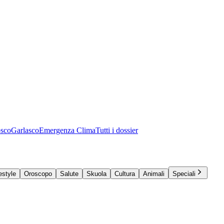
osco
Garlasco
Emergenza Clima
Tutti i dossier
estyle
Oroscopo
Salute
Skuola
Cultura
Animali
Speciali