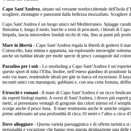
Capo Sant'Andrea
, situato sul versante nordoccidentale dell'Isola d
scogliere, montagne e panorami dalla bellezza mozzafiato. Scogliere di g
Capo Sant’Andrea è un luogo unico nel Mediterraneo. Spiagge caraibich
finissima e, lungo il molo, barche a remi di pescatori, i litorali di Ca
limpida, lascia intravedere fondali ricchi di vita, fino ai punti più prof
Mare in libertà -
Capo Sant’Andrea regala la libertà di godersi il mar
Cotoncello, baia intima e appartata, sia esplorando meraviglie sottomar
anche un habitat ideale per molte specie di pesci: castagnole dal colore 
Paradiso per i sub -
Lo snorkeling a Capo Sant’Andrea è un’esperienza 
questo sport di tutta l’Elba. Inoltre, nell’esteso giardino di posidoni
solo via mare, rendendole ideali per gite in barca ed escursioni. Il ka
incontri unici con marangoni, gabbiani e, con una certa fortuna, delfin
Etruschi e romani -
Il mare di Capo Sant’Andrea è un ricco brulicare 
da esperti biologi marini. A ovest di Sant’Andrea, i divers più esperti
metri, si presentano ventagli di gorgonie dai colori intensi ed è semplic
scorge anche il pesce luna. Il mare testimonia anche le antiche origini
primo addossato ad una profondità di circa 10 metri e l’altro a circa 
Dove alloggiare -
Questa varietà paesaggistica e di offerta turistica si
personalità e vocazione che hanno reso questa destinazione una delle r