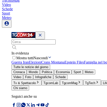
TgcomMag
Video
Schede
Sport
Meteo
In evidenza
Mostra tutti
Nascondi
Guerra Iran
Elezioni
Crans Montana
Epstein Files
Famiglia nel b
Tutte le notizie del giorno
Cronaca
Mondo
Politica
Economia
Sport
Meteo
Video
Foto
Infografiche
Schede
Tv & Spettacolo
TgcomLab
TgcomMag
TgTech
Lif
Chi siamo
Seguici anche su