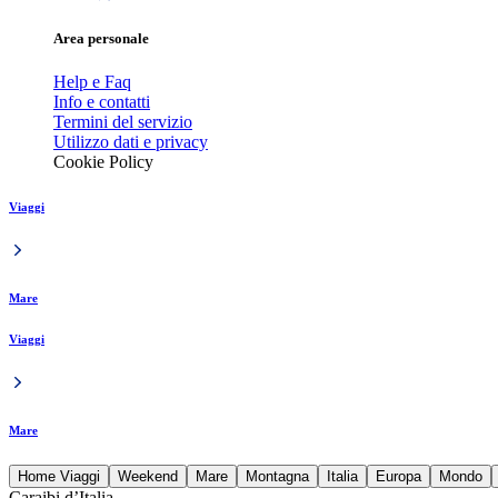
Area personale
Help e Faq
Info e contatti
Termini del servizio
Utilizzo dati e privacy
Cookie Policy
Viaggi
Mare
Viaggi
Mare
Home Viaggi
Weekend
Mare
Montagna
Italia
Europa
Mondo
Caraibi d’Italia