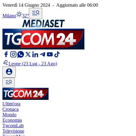
Venerdì 14 Giugno 2024
-
Aggiornato alle
06:00
Milano
32°
Leone
(23 Lug - 23 Ago)
Ultim'ora
Cronaca
Mondo
Economia
TgcomLab
Televisione