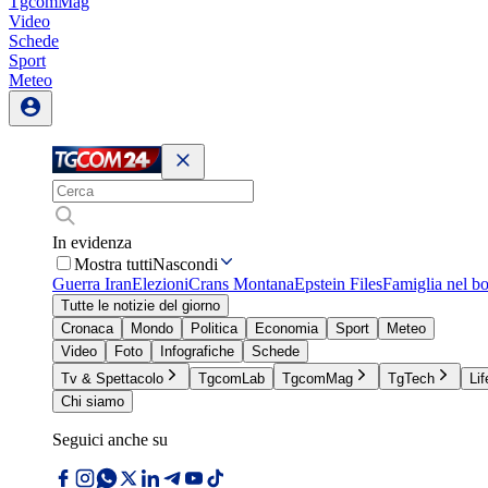
TgcomMag
Video
Schede
Sport
Meteo
In evidenza
Mostra tutti
Nascondi
Guerra Iran
Elezioni
Crans Montana
Epstein Files
Famiglia nel b
Tutte le notizie del giorno
Cronaca
Mondo
Politica
Economia
Sport
Meteo
Video
Foto
Infografiche
Schede
Tv & Spettacolo
TgcomLab
TgcomMag
TgTech
Lif
Chi siamo
Seguici anche su