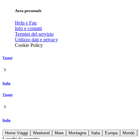
Area personale
Help e Faq
Info e contatti
Termini del servizio
Utilizzo dati e privacy
Cookie Policy
Viaggi
Italia
Viaggi
Italia
Home Viaggi
Weekend
Mare
Montagna
Italia
Europa
Mondo
Luoghi da scoprire