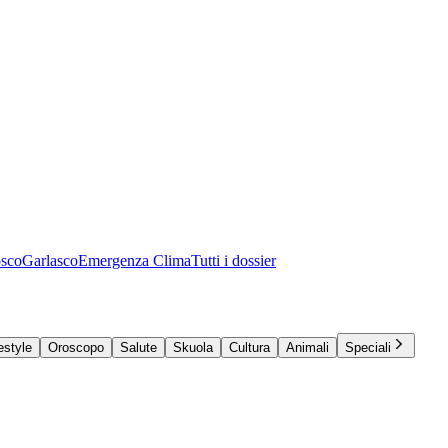
osco
Garlasco
Emergenza Clima
Tutti i dossier
estyle
Oroscopo
Salute
Skuola
Cultura
Animali
Speciali