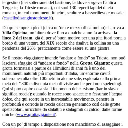
tergestino (nei sotterranei del bastione, laddove sorgeva l’antica
Tergeste, la Trieste romana), coi suoi 130 reperti lapidei di età
romana, tra cui monumenti funebri, sculture a bassorilievo e mosaici
(
castellodisangiustotrieste.it
).
Da qui sempre a piedi (circa un’ora e mezzo di cammino) si arriva a
Villa Opicina
, un’altura dove fino a qualche anno fa arrivava
la
linea 2 del tram
, già di per sé buon motivo per una gita fuori porta a
bordo di una vettura del XIX secolo che risaliva la collina su una
pendenza del 26%: praticamente come essere su una giostra.
Se il nostro viaggiatore intende “andare a fondo” su Trieste, non può
lasciarsi sfuggire di “andare a fondo” nella
Grotta Gigante
: questa
grotta formatasi a partire da 10milioni di anni fa è uno dei
monumenti naturali più importanti d’Italia, un’enorme cavità
sotterranea alta oltre 100metri in alcune sale, esplorata dalla prima
metà dell’‘800 e divenuta meta di visite anche per i non speleologi.
Qui si può capire cosa sia il fenomeno del carsismo (kar in slavo
significa roccia): quando le rocce sono spaccate o fessurate l’acqua
dolce, che qui scorre in un inarrestabile movimento, penetra in
profondità e corrode la roccia calcarea generando così delle grotte
spettacolari, arricchite da stalattiti e stalagmiti di calcio, dalle forme
uniche (
www.grottagigante.it
).
Con un po’ di tempo a disposizione non manchiamo di assaggiare i