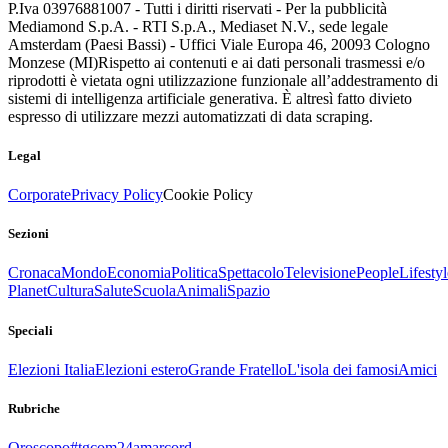
P.Iva 03976881007 - Tutti i diritti riservati - Per la pubblicità
Mediamond S.p.A. - RTI S.p.A., Mediaset N.V., sede legale
Amsterdam (Paesi Bassi) - Uffici Viale Europa 46, 20093 Cologno
Monzese (MI)
Rispetto ai contenuti e ai dati personali trasmessi e/o
riprodotti è vietata ogni utilizzazione funzionale all’addestramento di
sistemi di intelligenza artificiale generativa. È altresì fatto divieto
espresso di utilizzare mezzi automatizzati di data scraping.
Legal
Corporate
Privacy Policy
Cookie Policy
Sezioni
Cronaca
Mondo
Economia
Politica
Spettacolo
Televisione
People
Lifestyl
Planet
Cultura
Salute
Scuola
Animali
Spazio
Speciali
Elezioni Italia
Elezioni estero
Grande Fratello
L'isola dei famosi
Amici
Rubriche
Oroscopo
#tgcom24amarcord