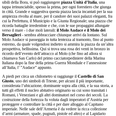
sibili della Bora, si può raggiungere
piazza Unità d’Italia
, una
tappa irrinunciabile, spesso la prima, per ogni forestiero che giunga
in città. Grande e suggestiva questa piazza lascia incantati per la sua
ampiezza rivolta al mare, per il candore dei suoi palazzi eleganti, fra
cui la Prefettura, il Municipio e la Giunta Regionale; una piazza che
ricorda battaglie irredentiste e che, con le sue propaggini allungate
verso il mare - i due moli laterali:
il Molo Audace e il Molo dei
Bersaglieri
- sembra abbracciare chiunque arrivi da lontano. Sul
Molo Audace si passeggia in tutta lentezza al tramonto, fino al punto
estremo, da quale volgendosi indietro si ammira la piazza da un’altra
prospettiva, bellissima. Qui si trova una rosa dei venti in bronzo in
ricordo dell’evento dell’attracco al Molo (che fino ad allora si
chiamava San Carlo) del primo cacciatorpediniere della Marina
Italiana dopo la fine della prima Guerra Mondiale e l’annessione
all’Italia, l’ ”Audace” appunto.
A piedi per circa un chilometro si raggiunge il
Castello di San
Giusto
, uno dei simboli di Trieste, per alcuni il più importante,
considerata l’ubicazione, dominante sopra alla città, e la sua storia, a
tutti gli effetti il nucleo abitativo originario su cui sono transitati i
Romani, i Veneziani e gli altri dominatori nel corso dei secoli. La
costruzione della fortezza fu voluta dagli imperatori d’Austria per
proteggere e controllare la città e per dare alloggio al Capitano
imperiale. Nelle sale dell’Armeria è da vedere la ricca collezione
d’armi (armature, spade, pugnali, pistole ed altro) e al Lapidario