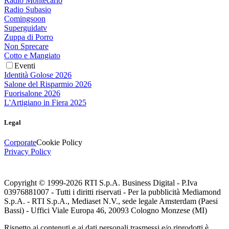
Radio Montecarlo
Radio Subasio
Comingsoon
Superguidatv
Zuppa di Porro
Non Sprecare
Cotto e Mangiato
Eventi
Identità Golose 2026
Salone del Risparmio 2026
Fuorisalone 2026
L'Artigiano in Fiera 2025
Legal
Corporate
Cookie Policy
Privacy Policy
Copyright © 1999-
2026
RTI S.p.A. Business Digital - P.Iva
03976881007 - Tutti i diritti riservati - Per la pubblicità Mediamond
S.p.A. - RTI S.p.A., Mediaset N.V., sede legale Amsterdam (Paesi
Bassi) - Uffici Viale Europa 46, 20093 Cologno Monzese (MI)
Rispetto ai contenuti e ai dati personali trasmessi e/o riprodotti è