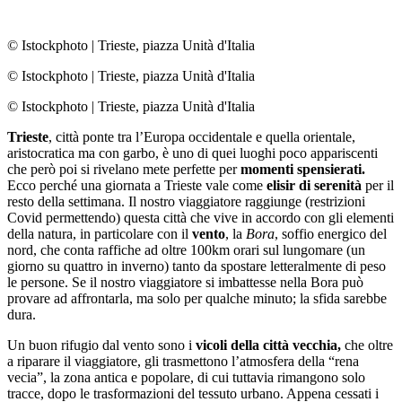
© Istockphoto
|
Trieste, piazza Unità d'Italia
© Istockphoto
|
Trieste, piazza Unità d'Italia
© Istockphoto
|
Trieste, piazza Unità d'Italia
Trieste
, città ponte tra l’Europa occidentale e quella orientale,
aristocratica ma con garbo, è uno di quei luoghi poco appariscenti
che però poi si rivelano mete perfette per
momenti spensierati.
Ecco perché una giornata a Trieste vale come
elisir di serenità
per il
resto della settimana. Il nostro viaggiatore raggiunge (restrizioni
Covid permettendo) questa città che vive in accordo con gli elementi
della natura, in particolare con il
vento
, la
Bora
, soffio energico del
nord, che conta raffiche ad oltre 100km orari sul lungomare (un
giorno su quattro in inverno) tanto da spostare letteralmente di peso
le persone. Se il nostro viaggiatore si imbattesse nella Bora può
provare ad affrontarla, ma solo per qualche minuto; la sfida sarebbe
dura.
Un buon rifugio dal vento sono i
vicoli della città vecchia,
che oltre
a riparare il viaggiatore, gli trasmettono l’atmosfera della “rena
vecia”, la zona antica e popolare, di cui tuttavia rimangono solo
tracce, dopo le trasformazioni del tessuto urbano. Appena cessati i