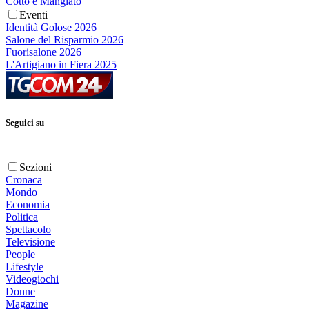
Cotto e Mangiato
Eventi
Identità Golose 2026
Salone del Risparmio 2026
Fuorisalone 2026
L'Artigiano in Fiera 2025
Seguici su
Sezioni
Cronaca
Mondo
Economia
Politica
Spettacolo
Televisione
People
Lifestyle
Videogiochi
Donne
Magazine