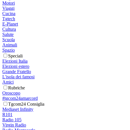
Motori
Viaggi
Cucina
Tgtech
E-Planet
Cultura
Salute
Scuola
Animali
Spazio
Speciali
Elezioni Italia
Elezioni estero
Grande Fratello
L'isola dei famosi
Amici
Rubriche
Oroscopo
#tgcom24amarcord
Tgcom24 Consiglia
Mediaset Infinity
R101
Radio 105
Virgin Radio