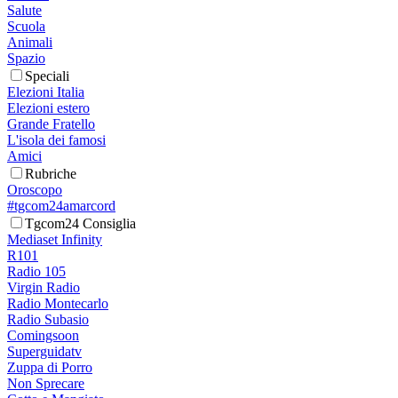
Salute
Scuola
Animali
Spazio
Speciali
Elezioni Italia
Elezioni estero
Grande Fratello
L'isola dei famosi
Amici
Rubriche
Oroscopo
#tgcom24amarcord
Tgcom24 Consiglia
Mediaset Infinity
R101
Radio 105
Virgin Radio
Radio Montecarlo
Radio Subasio
Comingsoon
Superguidatv
Zuppa di Porro
Non Sprecare