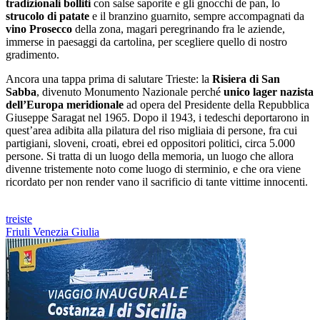
tradizionali bolliti
con salse saporite e gli gnocchi de pan, lo
strucolo di patate
e il branzino guarnito, sempre accompagnati da
vino Prosecco
della zona, magari peregrinando fra le aziende,
immerse in paesaggi da cartolina, per scegliere quello di nostro
gradimento.
Ancora una tappa prima di salutare Trieste: la
Risiera di San
Sabba
, divenuto Monumento Nazionale perché
unico lager nazista
dell’Europa meridionale
ad opera del Presidente della Repubblica
Giuseppe Saragat nel 1965. Dopo il 1943, i tedeschi deportarono in
quest’area adibita alla pilatura del riso migliaia di persone, fra cui
partigiani, sloveni, croati, ebrei ed oppositori politici, circa 5.000
persone. Si tratta di un luogo della memoria, un luogo che allora
divenne tristemente noto come luogo di sterminio, e che ora viene
ricordato per non render vano il sacrificio di tante vittime innocenti.
treiste
Friuli Venezia Giulia