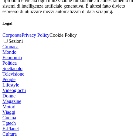
riprodotti è vietata ogni utilizzazione funzionale all’addestramento di
sistemi di intelligenza artificiale generativa. È altresì fatto divieto
espresso di utilizzare mezzi automatizzati di data scraping.
Legal
Corporate
Privacy Policy
Cookie Policy
Sezioni
Cronaca
Mondo
Economia
Politica
Spettacolo
Televisione
People
Lifestyle
Videogiochi
Donne
Magazine
Motori
Viaggi
Cucina
Tgtech
E-Planet
Cultura