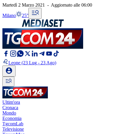
Martedì 2 Marzo 2021
-
Aggiornato alle
06:00
Milano
25°
Leone
(23 Lug - 23 Ago)
Ultim'ora
Cronaca
Mondo
Economia
TgcomLab
Televisione