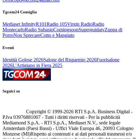
Tgcom24 Consiglia
Mediaset Infinity
R101
Radio 105
Virgin Radio
Radio
Montecarlo
Radio Subasio
Comingsoon
Superguidatv
Zuppa di
Porro
Non Sprecare
Cotto e Mangiato
Eventi
Identità Golose 2026
Salone del Risparmio 2026
Fuorisalone
2026
L'Artigiano in Fiera 2025
Seguici su
Copyright © 1999-
2026
RTI S.p.A. Business Digital -
P.Iva 03976881007 - Tutti i diritti riservati - Per la pubblicità
Mediamond S.p.A. - RTI S.p.A., Mediaset N.V., sede legale
Amsterdam (Paesi Bassi) - Uffici Viale Europa 46, 20093 Cologno
Monzese (MI)
Rispetto ai contenuti e ai dati personali trasmessi e/o