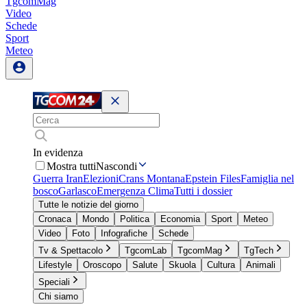
TgcomMag
Video
Schede
Sport
Meteo
In evidenza
Mostra tutti
Nascondi
Guerra Iran
Elezioni
Crans Montana
Epstein Files
Famiglia nel
bosco
Garlasco
Emergenza Clima
Tutti i dossier
Tutte le notizie del giorno
Cronaca
Mondo
Politica
Economia
Sport
Meteo
Video
Foto
Infografiche
Schede
Tv & Spettacolo
TgcomLab
TgcomMag
TgTech
Lifestyle
Oroscopo
Salute
Skuola
Cultura
Animali
Speciali
Chi siamo