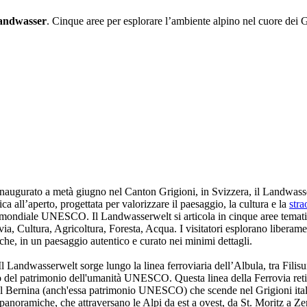
Landwasser
. Cinque aree per esplorare l’ambiente alpino nel cuore dei G
inaugurato a metà giugno nel Canton Grigioni, in Svizzera, il Landwas
ca all’aperto, progettata per valorizzare il paesaggio, la cultura e la
stra
o mondiale UNESCO. Il Landwasserwelt si articola in cinque aree temat
via, Cultura, Agricoltura, Foresta, Acqua. I visitatori esplorano liberamen
iche, in un paesaggio autentico e curato nei minimi dettagli.
l Landwasserwelt sorge lungo la linea ferroviaria dell’Albula, tra Filisur
co del patrimonio dell'umanità UNESCO. Questa linea della Ferrovia retica
 del Bernina (anch'essa patrimonio UNESCO) che scende nel Grigioni italia
panoramiche, che attraversano le Alpi da est a ovest, da St. Moritz a Ze