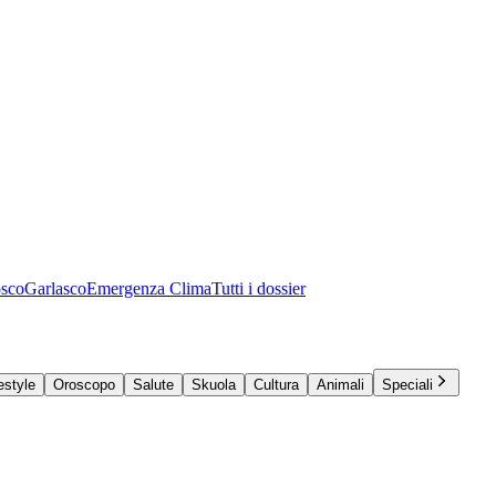
osco
Garlasco
Emergenza Clima
Tutti i dossier
estyle
Oroscopo
Salute
Skuola
Cultura
Animali
Speciali