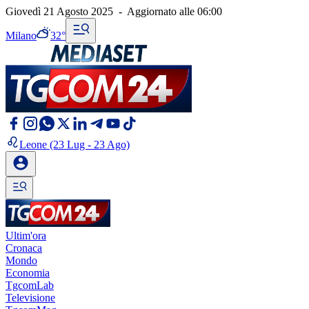
Giovedì 21 Agosto 2025
-
Aggiornato alle
06:00
Milano
32°
Leone
(23 Lug - 23 Ago)
Ultim'ora
Cronaca
Mondo
Economia
TgcomLab
Televisione