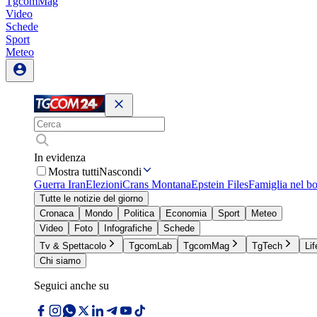
TgcomMag
Video
Schede
Sport
Meteo
In evidenza
Mostra tutti
Nascondi
Guerra Iran
Elezioni
Crans Montana
Epstein Files
Famiglia nel b
Tutte le notizie del giorno
Cronaca
Mondo
Politica
Economia
Sport
Meteo
Video
Foto
Infografiche
Schede
Tv & Spettacolo
TgcomLab
TgcomMag
TgTech
Lif
Chi siamo
Seguici anche su