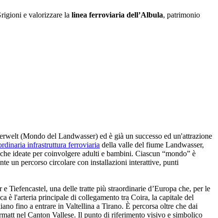
rigioni e valorizzare la
linea ferroviaria dell’Albula
, patrimonio
serwelt (Mondo del Landwasser) ed è già un successo ed un'attrazione
ordinaria infrastruttura ferroviaria
della valle del fiume Landwasser,
iche ideate per coinvolgere adulti e bambini. Ciascun “mondo” è
te un percorso circolare con installazioni interattive, punti
 e Tiefencastel, una delle tratte più straordinarie d’Europa che, per le
 è l'arteria principale di collegamento tra Coira, la capitale del
no fino a entrare in Valtellina a Tirano. È percorsa oltre che dai
rmatt nel Canton Vallese. Il punto di riferimento visivo e simbolico