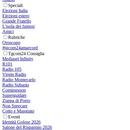
Speciali
Elezioni Italia
Elezioni estero
Grande Fratello
L'isola dei famosi
Amici
Rubriche
Oroscopo
#tgcom24amarcord
Tgcom24 Consiglia
Mediaset Infinity
R101
Radio 105
Virgin Radio
Radio Montecarlo
Radio Subasio
Comingsoon
Superguidatv
Zuppa di Porro
Non Sprecare
Cotto e Mangiato
Eventi
Identità Golose 2026
Salone del Risparmio 2026