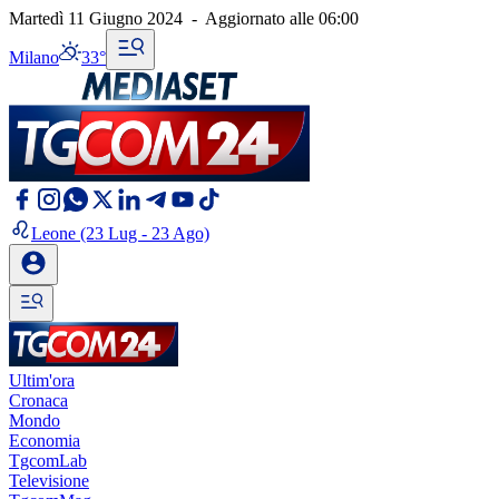
Martedì 11 Giugno 2024
-
Aggiornato alle
06:00
Milano
33°
Leone
(23 Lug - 23 Ago)
Ultim'ora
Cronaca
Mondo
Economia
TgcomLab
Televisione