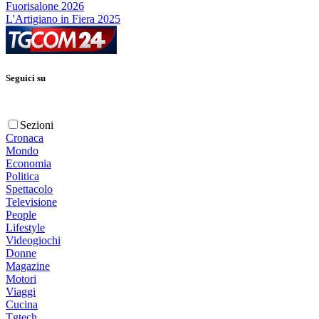
Fuorisalone 2026
L'Artigiano in Fiera 2025
Seguici su
Sezioni
Cronaca
Mondo
Economia
Politica
Spettacolo
Televisione
People
Lifestyle
Videogiochi
Donne
Magazine
Motori
Viaggi
Cucina
Tgtech