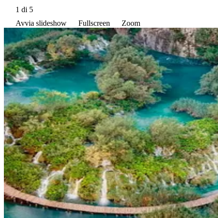
1
di 5
Avvia slideshow
Fullscreen
Zoom