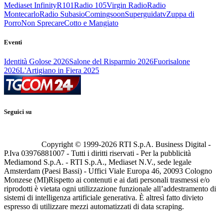
Mediaset Infinity
R101
Radio 105
Virgin Radio
Radio
Montecarlo
Radio Subasio
Comingsoon
Superguidatv
Zuppa di
Porro
Non Sprecare
Cotto e Mangiato
Eventi
Identità Golose 2026
Salone del Risparmio 2026
Fuorisalone
2026
L'Artigiano in Fiera 2025
Seguici su
Copyright © 1999-
2026
RTI S.p.A. Business Digital -
P.Iva 03976881007 - Tutti i diritti riservati - Per la pubblicità
Mediamond S.p.A. - RTI S.p.A., Mediaset N.V., sede legale
Amsterdam (Paesi Bassi) - Uffici Viale Europa 46, 20093 Cologno
Monzese (MI)
Rispetto ai contenuti e ai dati personali trasmessi e/o
riprodotti è vietata ogni utilizzazione funzionale all’addestramento di
sistemi di intelligenza artificiale generativa. È altresì fatto divieto
espresso di utilizzare mezzi automatizzati di data scraping.