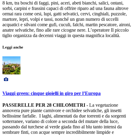
8 km, tra boschi di faggi, pini, aceri, abeti bianchi, salici, ontani,
sorbi, carpini e frassini capaci di offrire riparo ad una fauna altrove
ormai rara come orsi, lupi, gatti selvatici, cervi, cinghiali, puzzole,
martore, lepri, volpi e tassi, nonché un gran numero di uccelli
acquatici e silvani come gufi, cuculi, falchi, martin pescatore, aironi,
anatre selvatiche, fino alle rare cicogne nere. L’operatore Il piccolo
tiglio organizza da decenni viaggi in questa magnifica località.
Leggi anche
Viaggi green: cinque gioielli in giro per l’Europa
PASSERELLE PER 28 CHILOMETRI -
La vegetazione
annovera pure piante carnivore e orchidee selvatiche, gli insetti
bellissime farfalle. I laghi, alimentati da due torrenti e da sorgenti
sotterranee, variano di colore a seconda del mutare della luce,
passando dal turchese al verde giada fino al blu tanto intensi da
sembrare finti, con acque sempre incredibilmente limpide e