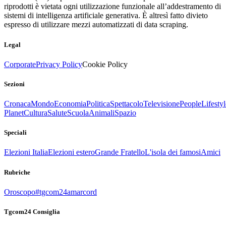
riprodotti è vietata ogni utilizzazione funzionale all’addestramento di
sistemi di intelligenza artificiale generativa. È altresì fatto divieto
espresso di utilizzare mezzi automatizzati di data scraping.
Legal
Corporate
Privacy Policy
Cookie Policy
Sezioni
Cronaca
Mondo
Economia
Politica
Spettacolo
Televisione
People
Lifestyl
Planet
Cultura
Salute
Scuola
Animali
Spazio
Speciali
Elezioni Italia
Elezioni estero
Grande Fratello
L'isola dei famosi
Amici
Rubriche
Oroscopo
#tgcom24amarcord
Tgcom24 Consiglia