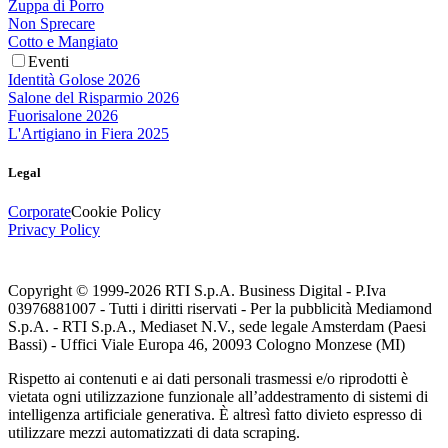
Zuppa di Porro
Non Sprecare
Cotto e Mangiato
Eventi
Identità Golose 2026
Salone del Risparmio 2026
Fuorisalone 2026
L'Artigiano in Fiera 2025
Legal
Corporate
Cookie Policy
Privacy Policy
Copyright © 1999-
2026
RTI S.p.A. Business Digital - P.Iva
03976881007 - Tutti i diritti riservati - Per la pubblicità Mediamond
S.p.A. - RTI S.p.A., Mediaset N.V., sede legale Amsterdam (Paesi
Bassi) - Uffici Viale Europa 46, 20093 Cologno Monzese (MI)
Rispetto ai contenuti e ai dati personali trasmessi e/o riprodotti è
vietata ogni utilizzazione funzionale all’addestramento di sistemi di
intelligenza artificiale generativa. È altresì fatto divieto espresso di
utilizzare mezzi automatizzati di data scraping.