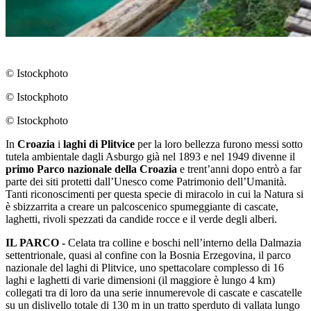
© Istockphoto
© Istockphoto
© Istockphoto
In
Croazia
i
laghi di Plitvice
per la loro bellezza furono messi sotto
tutela ambientale dagli Asburgo già nel 1893 e nel 1949 divenne il
primo Parco nazionale della Croazia
e trent’anni dopo entrò a far
parte dei siti protetti dall’Unesco come Patrimonio dell’Umanità.
Tanti riconoscimenti per questa specie di miracolo in cui la Natura si
è sbizzarrita a creare un palcoscenico spumeggiante di cascate,
laghetti, rivoli spezzati da candide rocce e il verde degli alberi.
IL PARCO -
Celata tra colline e boschi nell’interno della Dalmazia
settentrionale, quasi al confine con la Bosnia Erzegovina, il parco
nazionale del laghi di Plitvice, uno spettacolare complesso di 16
laghi e laghetti di varie dimensioni (il maggiore è lungo 4 km)
collegati tra di loro da una serie innumerevole di cascate e cascatelle
su un dislivello totale di 130 m in un tratto sperduto di vallata lungo