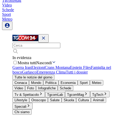
TgcomMag
Video
Schede
Sport
Meteo
In evidenza
Mostra tutti
Nascondi
Guerra Iran
Elezioni
Crans Montana
Epstein Files
Famiglia nel
bosco
Garlasco
Emergenza Clima
Tutti i dossier
Tutte le notizie del giorno
Cronaca
Mondo
Politica
Economia
Sport
Meteo
Video
Foto
Infografiche
Schede
Tv & Spettacolo
TgcomLab
TgcomMag
TgTech
Lifestyle
Oroscopo
Salute
Skuola
Cultura
Animali
Speciali
Chi siamo