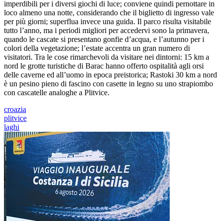
imperdibili per i diversi giochi di luce; conviene quindi pernottare in
loco almeno una notte, considerando che il biglietto di ingresso vale
per più giorni; superflua invece una guida. Il parco risulta visitabile
tutto l’anno, ma i periodi migliori per accedervi sono la primavera,
quando le cascate si presentano gonfie d’acqua, e l’autunno per i
colori della vegetazione; l’estate accentra un gran numero di
visitatori. Tra le cose rimarchevoli da visitare nei dintorni: 15 km a
nord le grotte turistiche di Barac hanno offerto ospitalità agli orsi
delle caverne ed all’uomo in epoca preistorica; Rastoki 30 km a nord
è un pesino pieno di fascino con casette in legno su uno strapiombo
con cascatelle analoghe a Plitvice.
croazia
plitvice
laghi