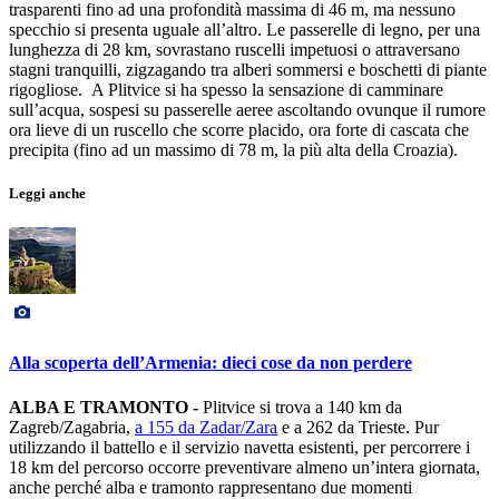
trasparenti fino ad una profondità massima di 46 m, ma nessuno
specchio si presenta uguale all’altro. Le passerelle di legno, per una
lunghezza di 28 km, sovrastano ruscelli impetuosi o attraversano
stagni tranquilli, zigzagando tra alberi sommersi e boschetti di piante
rigogliose. A Plitvice si ha spesso la sensazione di camminare
sull’acqua, sospesi su passerelle aeree ascoltando ovunque il rumore
ora lieve di un ruscello che scorre placido, ora forte di cascata che
precipita (fino ad un massimo di 78 m, la più alta della Croazia).
Leggi anche
Alla scoperta dell’Armenia: dieci cose da non perdere
ALBA E TRAMONTO -
Plitvice si trova a 140 km da
Zagreb/Zagabria,
a 155 da Zadar/Zara
e a 262 da Trieste. Pur
utilizzando il battello e il servizio navetta esistenti, per percorrere i
18 km del percorso occorre preventivare almeno un’intera giornata,
anche perché alba e tramonto rappresentano due momenti