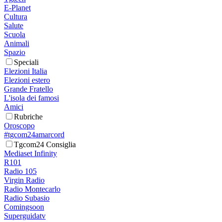
E-Planet
Cultura
Salute
Scuola
Animali
Spazio
Speciali
Elezioni Italia
Elezioni estero
Grande Fratello
L'isola dei famosi
Amici
Rubriche
Oroscopo
#tgcom24amarcord
Tgcom24 Consiglia
Mediaset Infinity
R101
Radio 105
Virgin Radio
Radio Montecarlo
Radio Subasio
Comingsoon
Superguidatv