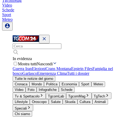
TgcomMag
Video
Schede
Sport
Meteo
In evidenza
Mostra tutti
Nascondi
Guerra Iran
Elezioni
Crans Montana
Epstein Files
Famiglia nel
bosco
Garlasco
Emergenza Clima
Tutti i dossier
Tutte le notizie del giorno
Cronaca
Mondo
Politica
Economia
Sport
Meteo
Video
Foto
Infografiche
Schede
Tv & Spettacolo
TgcomLab
TgcomMag
TgTech
Lifestyle
Oroscopo
Salute
Skuola
Cultura
Animali
Speciali
Chi siamo