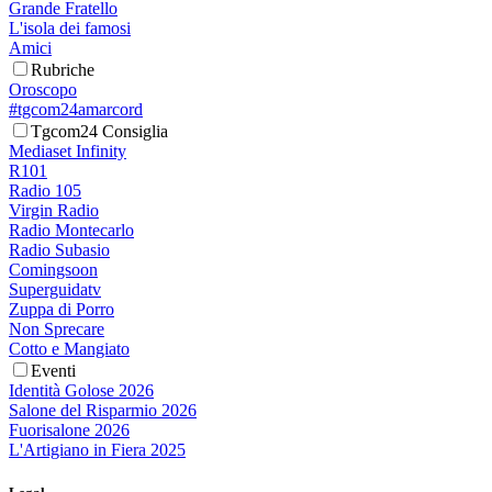
Grande Fratello
L'isola dei famosi
Amici
Rubriche
Oroscopo
#tgcom24amarcord
Tgcom24 Consiglia
Mediaset Infinity
R101
Radio 105
Virgin Radio
Radio Montecarlo
Radio Subasio
Comingsoon
Superguidatv
Zuppa di Porro
Non Sprecare
Cotto e Mangiato
Eventi
Identità Golose 2026
Salone del Risparmio 2026
Fuorisalone 2026
L'Artigiano in Fiera 2025