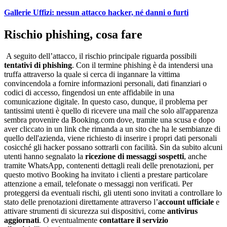
Gallerie Uffizi: nessun attacco hacker, né danni o furti
Rischio phishing, cosa fare
A seguito dell’attacco, il rischio principale riguarda possibili
tentativi di phishing
. Con il termine phishing è da intendersi una
truffa attraverso la quale si cerca di ingannare la vittima
convincendola a fornire informazioni personali, dati finanziari o
codici di accesso, fingendosi un ente affidabile in una
comunicazione digitale. In questo caso, dunque, il problema per
tantissimi utenti è quello di ricevere una mail che solo all'apparenza
sembra provenire da Booking.com dove, tramite una scusa e dopo
aver cliccato in un link che rimanda a un sito che ha le sembianze di
quello dell'azienda, viene richiesto di inserire i propri dati personali
cosicché gli hacker possano sottrarli con facilità. Sin da subito alcuni
utenti hanno segnalato la
ricezione di messaggi sospetti
, anche
tramite WhatsApp, contenenti dettagli reali delle prenotazioni, per
questo motivo Booking ha invitato i clienti a prestare particolare
attenzione a email, telefonate o messaggi non verificati. Per
proteggersi da eventuali rischi, gli utenti sono invitati a controllare lo
stato delle prenotazioni direttamente attraverso l’
account ufficiale
e
attivare strumenti di sicurezza sui dispositivi, come
antivirus
aggiornati
. O eventualmente
contattare il servizio