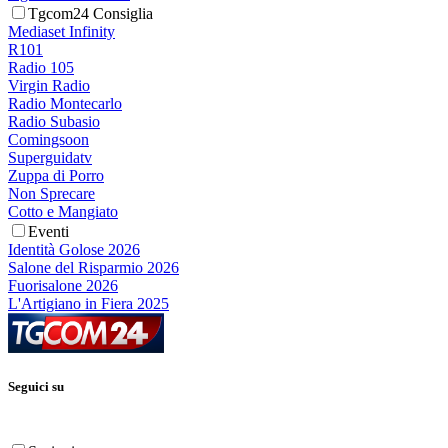
Tgcom24 Consiglia
Mediaset Infinity
R101
Radio 105
Virgin Radio
Radio Montecarlo
Radio Subasio
Comingsoon
Superguidatv
Zuppa di Porro
Non Sprecare
Cotto e Mangiato
Eventi
Identità Golose 2026
Salone del Risparmio 2026
Fuorisalone 2026
L'Artigiano in Fiera 2025
Seguici su