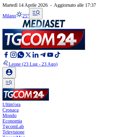
Martedì 14 Aprile 2026
-
Aggiornato alle
17:37
Milano
25°
Leone
(23 Lug - 23 Ago)
Ultim'ora
Cronaca
Mondo
Economia
TgcomLab
Televisione