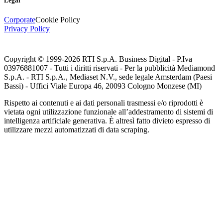
Legal
Corporate
Cookie Policy
Privacy Policy
Copyright © 1999-
2026
RTI S.p.A. Business Digital - P.Iva
03976881007 - Tutti i diritti riservati - Per la pubblicità Mediamond
S.p.A. - RTI S.p.A., Mediaset N.V., sede legale Amsterdam (Paesi
Bassi) - Uffici Viale Europa 46, 20093 Cologno Monzese (MI)
Rispetto ai contenuti e ai dati personali trasmessi e/o riprodotti è
vietata ogni utilizzazione funzionale all’addestramento di sistemi di
intelligenza artificiale generativa. È altresì fatto divieto espresso di
utilizzare mezzi automatizzati di data scraping.