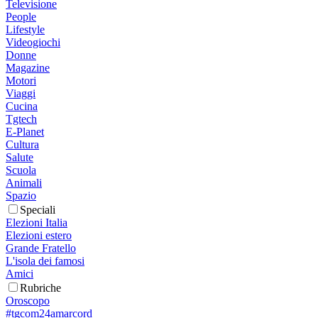
Televisione
People
Lifestyle
Videogiochi
Donne
Magazine
Motori
Viaggi
Cucina
Tgtech
E-Planet
Cultura
Salute
Scuola
Animali
Spazio
Speciali
Elezioni Italia
Elezioni estero
Grande Fratello
L'isola dei famosi
Amici
Rubriche
Oroscopo
#tgcom24amarcord