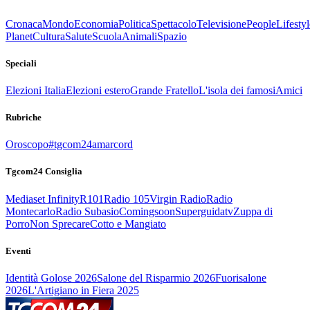
Cronaca
Mondo
Economia
Politica
Spettacolo
Televisione
People
Lifestyl
Planet
Cultura
Salute
Scuola
Animali
Spazio
Speciali
Elezioni Italia
Elezioni estero
Grande Fratello
L'isola dei famosi
Amici
Rubriche
Oroscopo
#tgcom24amarcord
Tgcom24 Consiglia
Mediaset Infinity
R101
Radio 105
Virgin Radio
Radio
Montecarlo
Radio Subasio
Comingsoon
Superguidatv
Zuppa di
Porro
Non Sprecare
Cotto e Mangiato
Eventi
Identità Golose 2026
Salone del Risparmio 2026
Fuorisalone
2026
L'Artigiano in Fiera 2025