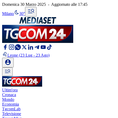
Domenica 30 Marzo 2025
-
Aggiornato alle
17:45
Milano
30°
Leone
(23 Lug - 23 Ago)
Ultim'ora
Cronaca
Mondo
Economia
TgcomLab
Televisione