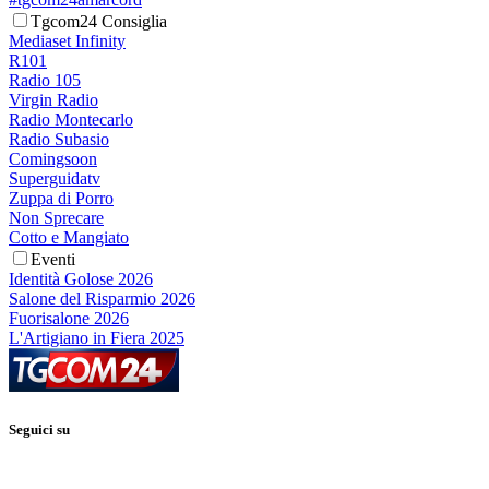
Tgcom24 Consiglia
Mediaset Infinity
R101
Radio 105
Virgin Radio
Radio Montecarlo
Radio Subasio
Comingsoon
Superguidatv
Zuppa di Porro
Non Sprecare
Cotto e Mangiato
Eventi
Identità Golose 2026
Salone del Risparmio 2026
Fuorisalone 2026
L'Artigiano in Fiera 2025
Seguici su