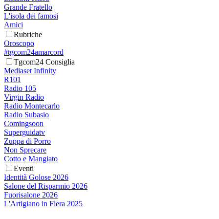
Grande Fratello
L'isola dei famosi
Amici
Rubriche
Oroscopo
#tgcom24amarcord
Tgcom24 Consiglia
Mediaset Infinity
R101
Radio 105
Virgin Radio
Radio Montecarlo
Radio Subasio
Comingsoon
Superguidatv
Zuppa di Porro
Non Sprecare
Cotto e Mangiato
Eventi
Identità Golose 2026
Salone del Risparmio 2026
Fuorisalone 2026
L'Artigiano in Fiera 2025