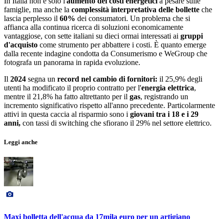
In Italia non è solo l'
aumento dei costi energetici
a pesare sulle
famiglie, ma anche la
complessità interpretativa delle bollette
che
lascia perplesso il
60%
dei consumatori. Un problema che si
affianca alla continua ricerca di soluzioni economicamente
vantaggiose, con sette italiani su dieci ormai interessati ai
gruppi
d'acquisto
come strumento per abbattere i costi. È quanto emerge
dalla recente indagine condotta da Consumerismo e WeGroup che
fotografa un panorama in rapida evoluzione.
Il
2024
segna un
record nel cambio di fornitori:
il 25,9% degli
utenti ha modificato il proprio contratto per l'
energia elettrica
,
mentre il 21,8% ha fatto altrettanto per il
gas
, registrando un
incremento significativo rispetto all'anno precedente. Particolarmente
attivi in questa caccia al risparmio sono i
giovani tra i 18 e i 29
anni,
con tassi di switching che sfiorano il 29% nel settore elettrico.
Leggi anche
Maxi bolletta dell'acqua da 17mila euro per un artigiano