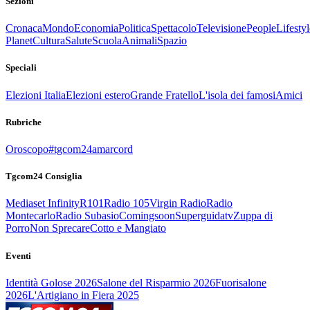
Sezioni
Cronaca
Mondo
Economia
Politica
Spettacolo
Televisione
People
Lifestyl
Planet
Cultura
Salute
Scuola
Animali
Spazio
Speciali
Elezioni Italia
Elezioni estero
Grande Fratello
L'isola dei famosi
Amici
Rubriche
Oroscopo
#tgcom24amarcord
Tgcom24 Consiglia
Mediaset Infinity
R101
Radio 105
Virgin Radio
Radio
Montecarlo
Radio Subasio
Comingsoon
Superguidatv
Zuppa di
Porro
Non Sprecare
Cotto e Mangiato
Eventi
Identità Golose 2026
Salone del Risparmio 2026
Fuorisalone
2026
L'Artigiano in Fiera 2025