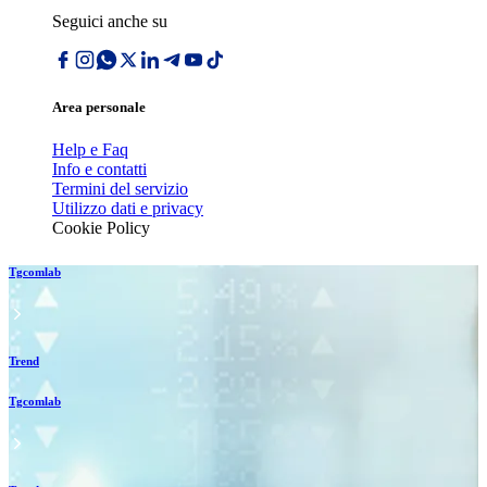
Seguici anche su
Area personale
Help e Faq
Info e contatti
Termini del servizio
Utilizzo dati e privacy
Cookie Policy
Tgcomlab
Trend
Tgcomlab