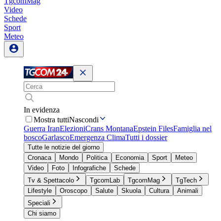
TgcomMag
Video
Schede
Sport
Meteo
In evidenza
Mostra tutti
Nascondi
Guerra Iran
Elezioni
Crans Montana
Epstein Files
Famiglia nel
bosco
Garlasco
Emergenza Clima
Tutti i dossier
Tutte le notizie del giorno
Cronaca
Mondo
Politica
Economia
Sport
Meteo
Video
Foto
Infografiche
Schede
Tv & Spettacolo
TgcomLab
TgcomMag
TgTech
Lifestyle
Oroscopo
Salute
Skuola
Cultura
Animali
Speciali
Chi siamo