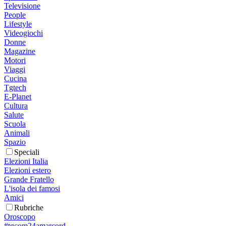
Televisione
People
Lifestyle
Videogiochi
Donne
Magazine
Motori
Viaggi
Cucina
Tgtech
E-Planet
Cultura
Salute
Scuola
Animali
Spazio
Speciali
Elezioni Italia
Elezioni estero
Grande Fratello
L'isola dei famosi
Amici
Rubriche
Oroscopo
#tgcom24amarcord