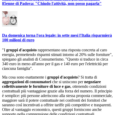
85enne di Padova: "Chiudo l'attività, non posso pagarla"
Da domenica torna l'ora legale: in sette mesi l'Italia risparmierà
100 milioni di euro
"I
gruppi d'acquisto
rappresentano una risposta concreta al caro
energia, permettendo risparmi stimati intorno al 20% sulle forniture",
spiegano gli analisti di Consumerismo. "Questo si traduce in circa
340 euro in meno all'anno per il gas e 140 euro per l'elettricità per
ciascuna famiglia".
Ma cosa sono esattamente i
gruppi d'acquisto
? Si tratta di
aggregazioni di consumatori
che si uniscono per
negoziare
collettivamente le forniture di luce e gas
, ottenendo condizioni
contrattuali più vantaggiose grazie alla forza del numero. Il principio
è semplice: più persone aderiscono alla stessa proposta commerciale,
maggiore sarà il potere contrattuale nei confronti dei fornitori che
saranno così incentivati a offrire tariffe più competitive e trasparenti.
Oltre al vantaggio economico, questi gruppi forniscono anche
supporto nella comprensione delle condizioni contrattuali,