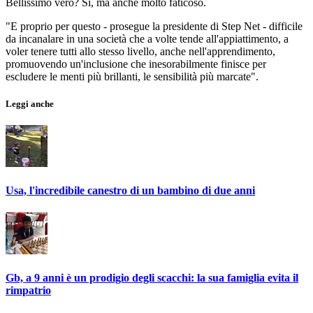
Bellissimo vero? Sì, ma anche molto faticoso.
"E proprio per questo - prosegue la presidente di Step Net - difficile
da incanalare in una società che a volte tende all'appiattimento, a
voler tenere tutti allo stesso livello, anche nell'apprendimento,
promuovendo un'inclusione che inesorabilmente finisce per
escludere le menti più brillanti, le sensibilità più marcate".
Leggi anche
Usa, l'incredibile canestro di un bambino di due anni
Gb, a 9 anni è un prodigio degli scacchi: la sua famiglia evita il
rimpatrio