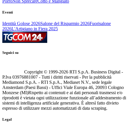
Porro
Non Sprecare
Cotto e Mangiato
Eventi
Identità Golose 2026
Salone del Risparmio 2026
Fuorisalone
2026
L'Artigiano in Fiera 2025
Seguici su
Copyright © 1999-
2026
RTI S.p.A. Business Digital -
P.Iva 03976881007 - Tutti i diritti riservati - Per la pubblicità
Mediamond S.p.A. - RTI S.p.A., Mediaset N.V., sede legale
Amsterdam (Paesi Bassi) - Uffici Viale Europa 46, 20093 Cologno
Monzese (MI)
Rispetto ai contenuti e ai dati personali trasmessi e/o
riprodotti è vietata ogni utilizzazione funzionale all’addestramento di
sistemi di intelligenza artificiale generativa. È altresì fatto divieto
espresso di utilizzare mezzi automatizzati di data scraping.
Legal