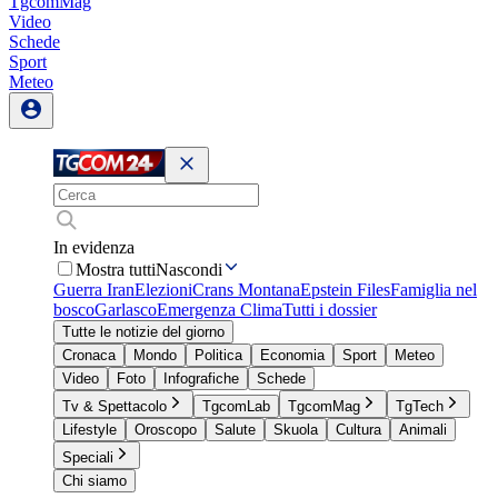
TgcomMag
Video
Schede
Sport
Meteo
In evidenza
Mostra tutti
Nascondi
Guerra Iran
Elezioni
Crans Montana
Epstein Files
Famiglia nel
bosco
Garlasco
Emergenza Clima
Tutti i dossier
Tutte le notizie del giorno
Cronaca
Mondo
Politica
Economia
Sport
Meteo
Video
Foto
Infografiche
Schede
Tv & Spettacolo
TgcomLab
TgcomMag
TgTech
Lifestyle
Oroscopo
Salute
Skuola
Cultura
Animali
Speciali
Chi siamo