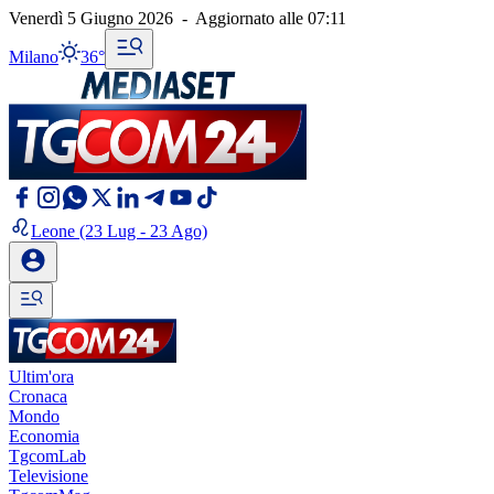
Venerdì 5 Giugno 2026
-
Aggiornato alle
07:11
Milano
36°
Leone
(23 Lug - 23 Ago)
Ultim'ora
Cronaca
Mondo
Economia
TgcomLab
Televisione