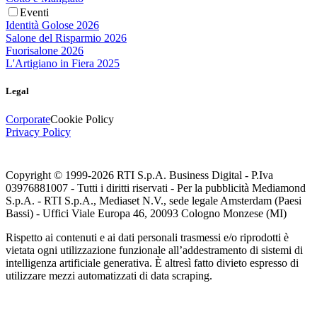
Eventi
Identità Golose 2026
Salone del Risparmio 2026
Fuorisalone 2026
L'Artigiano in Fiera 2025
Legal
Corporate
Cookie Policy
Privacy Policy
Copyright © 1999-
2026
RTI S.p.A. Business Digital - P.Iva
03976881007 - Tutti i diritti riservati - Per la pubblicità Mediamond
S.p.A. - RTI S.p.A., Mediaset N.V., sede legale Amsterdam (Paesi
Bassi) - Uffici Viale Europa 46, 20093 Cologno Monzese (MI)
Rispetto ai contenuti e ai dati personali trasmessi e/o riprodotti è
vietata ogni utilizzazione funzionale all’addestramento di sistemi di
intelligenza artificiale generativa. È altresì fatto divieto espresso di
utilizzare mezzi automatizzati di data scraping.