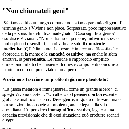
"Non chiamateli geni"
Sfatiamo subito un luogo comune: non stiamo parlando di
geni
. Il
termine genio a Viviana non piace. Sorpassato, poco rappresentativo
della persona. In definitiva inadeguato. "Cosa significa genio?" -
esordisce Viviana -. "Noi parliamo di persone, i
ndividui
, spesso
molto piccoli e sensibili, in cui valutare solo il
quoziente
intellettivo
(QI)
è limitante. La nostra è invece una filosofia che
abbraccia sì la mente e le
capacità cognitive
, ma anche la sfera
emotiva, la
personalità
. Le ricerche e l'approccio empirico
dimostrano infatti che l'insieme di queste componenti concorre al
mantenimento del potenziale di una persona".
Proviamo a tracciare un profilo di giovane plusdotato?
"La giusta metafora è immaginarseli come un grande albero", ci
spiega Viviana Castelli. "Un albero dal
pensiero arborescent
e,
globale e analitico insieme.
Divergente
, in grado di trovare una o
più soluzioni inconsuete ai problemi, anche legati alla vita
quotidiana. Un
pensiero immaginifico creativo
, legato a una
capacità previsionale che di ogni situazione può produrre scenari
diversi".