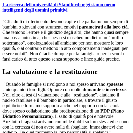
La ricerca dell'università di Standford: oggi siamo meno
intelligenti degli uomini primitivi
"Gli adulti di riferimento devono capire che parliamo pur sempre di
bambini o giovani con strumenti emotivi
parametrati alla loro età
.
Che temono l'errore e il giudizio degli altri, che hanno quasi sempre
una bassa autostima, che spesso si mascherano dietro un "profilo
sotterraneo", omologandosi all'ambiente per non mostrare le loro
qualità, o al contrario mettono in atto comportamenti inadeguati per
essere notati". Non è facile dunque per la famiglia o per la scuola
farsi carico di tutto questo senza supporto e linee guida precise.
La valutazione e la restituzione
"Quando le famiglie si rivolgono a noi spesso arrivano
spaesate
tanto quanto i loro figli. Oppure con molte
domande e incertezze
.
Noi, oltre ai test di valutazione e alla "restituzione", aiutiamo il
nucleo familiare e il bambino in particolare, a trovare il giusto
equilibrio e forniamo supporto anche nel rapporto con la scuola
dove spesso collaboriamo alla predisposizione di un
PDP (Piano
Didattico Personalizzato)
. Il salto di qualità poi è notevole.
Anzitutto i ragazzi arrivano con mille dubbi su loro stessi ed escono
con la certezza di non avere nulla di sbagliato. Immaginatevi che
sollievo. Da quel momento la loro personalità si spalanca".