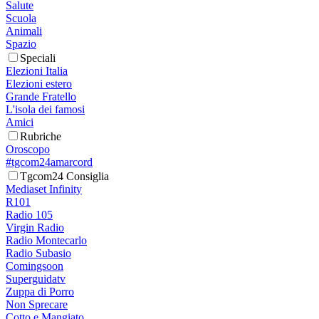
Salute
Scuola
Animali
Spazio
Speciali
Elezioni Italia
Elezioni estero
Grande Fratello
L'isola dei famosi
Amici
Rubriche
Oroscopo
#tgcom24amarcord
Tgcom24 Consiglia
Mediaset Infinity
R101
Radio 105
Virgin Radio
Radio Montecarlo
Radio Subasio
Comingsoon
Superguidatv
Zuppa di Porro
Non Sprecare
Cotto e Mangiato