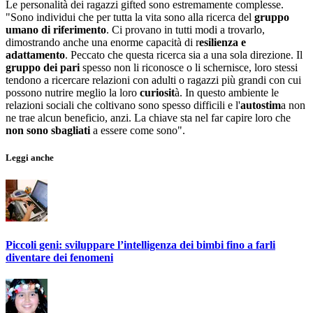
Le personalità dei ragazzi gifted sono estremamente complesse.
"Sono individui che per tutta la vita sono alla ricerca del
gruppo
umano di riferimento
. Ci provano in tutti modi a trovarlo,
dimostrando anche una enorme capacità di r
esilienza e
adattamento
. Peccato che questa ricerca sia a una sola direzione. Il
gruppo dei pari
spesso non li riconosce o li schernisce, loro stessi
tendono a ricercare relazioni con adulti o ragazzi più grandi con cui
possono nutrire meglio la loro
curiosit
à. In questo ambiente le
relazioni sociali che coltivano sono spesso difficili e l'
autostim
a non
ne trae alcun beneficio, anzi. La chiave sta nel far capire loro che
non sono sbagliati
a essere come sono".
Leggi anche
Piccoli geni: sviluppare l’intelligenza dei bimbi fino a farli
diventare dei fenomeni