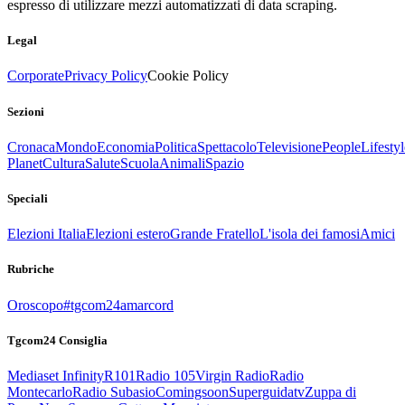
espresso di utilizzare mezzi automatizzati di data scraping.
Legal
Corporate
Privacy Policy
Cookie Policy
Sezioni
Cronaca
Mondo
Economia
Politica
Spettacolo
Televisione
People
Lifestyl
Planet
Cultura
Salute
Scuola
Animali
Spazio
Speciali
Elezioni Italia
Elezioni estero
Grande Fratello
L'isola dei famosi
Amici
Rubriche
Oroscopo
#tgcom24amarcord
Tgcom24 Consiglia
Mediaset Infinity
R101
Radio 105
Virgin Radio
Radio
Montecarlo
Radio Subasio
Comingsoon
Superguidatv
Zuppa di