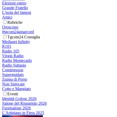
Elezioni estero
Grande Fratello
L'isola dei famosi
Amici
Rubriche
Oroscopo
#tgcom24amarcord
Tgcom24 Consiglia
Mediaset Infinity
R101
Radio 105
Virgin Radio
Radio Montecarlo
Radio Subasio
Comingsoon
Superguidatv
Zuppa di Porro
Non Sprecare
Cotto e Mangiato
Eventi
Identità Golose 2026
Salone del Risparmio 2026
Fuorisalone 2026
L'Artigiano in Fiera 2025