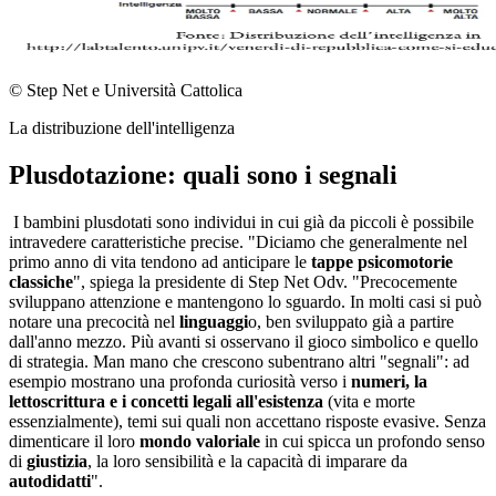
© Step Net e Università Cattolica
La distribuzione dell'intelligenza
Plusdotazione: quali sono i segnali
I bambini plusdotati sono individui in cui già da piccoli è possibile
intravedere caratteristiche precise. "Diciamo che generalmente nel
primo anno di vita tendono ad anticipare le
tappe psicomotorie
classiche
", spiega la presidente di Step Net Odv. "Precocemente
sviluppano attenzione e mantengono lo sguardo. In molti casi si può
notare una precocità nel
linguaggi
o, ben sviluppato già a partire
dall'anno mezzo. Più avanti si osservano il gioco simbolico e quello
di strategia. Man mano che crescono subentrano altri "segnali": ad
esempio mostrano una profonda curiosità verso i
numeri, la
lettoscrittura e i concetti legali all'esistenza
(vita e morte
essenzialmente), temi sui quali non accettano risposte evasive. Senza
dimenticare il loro
mondo valoriale
in cui spicca un profondo senso
di
giustizia
, la loro sensibilità e la capacità di imparare da
autodidatti
".