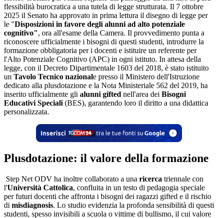
flessibilità burocratica a una tutela di legge strutturata. Il 7 ottobre
2025 il Senato ha approvato in prima lettura il disegno di legge per
le "
Disposizioni in favore degli alunni ad alto potenziale
cognitivo"
, ora all'esame della Camera. Il provvedimento punta a
riconoscere ufficialmente i bisogni di questi studenti, introdurre la
formazione obbligatoria per i docenti e istituire un referente per
l'Alto Potenziale Cognitivo (APC) in ogni istituto. In attesa della
legge, con il Decreto Dipartimentale 1603 del 2018, è stato istituito
un
Tavolo Tecnico nazional
e presso il Ministero dell'Istruzione
dedicato alla plusdotazione e la Nota Ministeriale 562 del 2019, ha
inserito ufficialmente gli
alunni gifted
nell'area dei
Bisogni
Educativi Speciali
(BES), garantendo loro il diritto a una didattica
personalizzata.
Plusdotazione: il valore della formazione
Step Net ODV ha inoltre collaborato a una
ricerca
triennale con
l'
Università Cattolica
, confluita in un testo di pedagogia speciale
per futuri docenti che affronta i bisogni dei ragazzi gifted e il rischio
di
misdiagnosis
. Lo studio evidenzia la profonda sensibilità di questi
studenti, spesso invisibili a scuola o vittime di bullismo, il cui valore