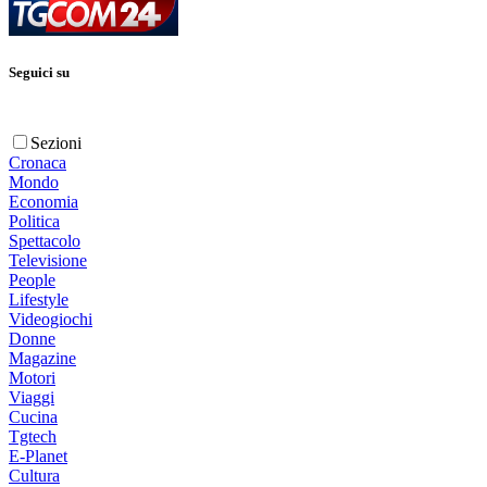
Seguici su
Sezioni
Cronaca
Mondo
Economia
Politica
Spettacolo
Televisione
People
Lifestyle
Videogiochi
Donne
Magazine
Motori
Viaggi
Cucina
Tgtech
E-Planet
Cultura