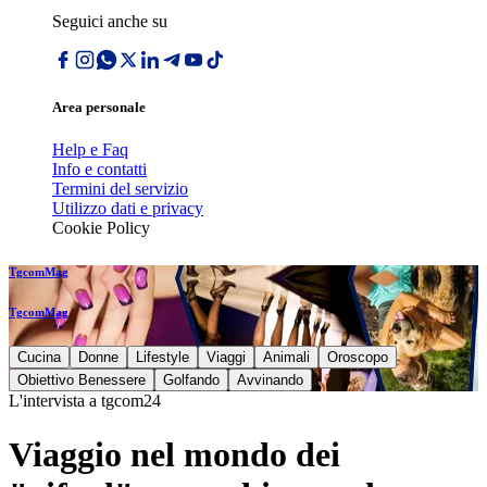
Seguici anche su
Area personale
Help e Faq
Info e contatti
Termini del servizio
Utilizzo dati e privacy
Cookie Policy
TgcomMag
TgcomMag
Cucina
Donne
Lifestyle
Viaggi
Animali
Oroscopo
Obiettivo Benessere
Golfando
Avvinando
L'intervista a tgcom24
Viaggio nel mondo dei