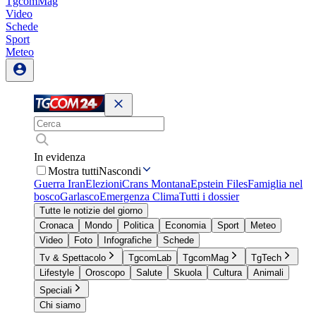
TgcomMag
Video
Schede
Sport
Meteo
In evidenza
Mostra tutti
Nascondi
Guerra Iran
Elezioni
Crans Montana
Epstein Files
Famiglia nel
bosco
Garlasco
Emergenza Clima
Tutti i dossier
Tutte le notizie del giorno
Cronaca
Mondo
Politica
Economia
Sport
Meteo
Video
Foto
Infografiche
Schede
Tv & Spettacolo
TgcomLab
TgcomMag
TgTech
Lifestyle
Oroscopo
Salute
Skuola
Cultura
Animali
Speciali
Chi siamo