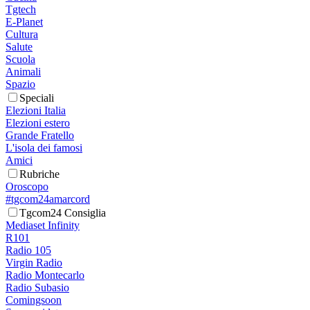
Tgtech
E-Planet
Cultura
Salute
Scuola
Animali
Spazio
Speciali
Elezioni Italia
Elezioni estero
Grande Fratello
L'isola dei famosi
Amici
Rubriche
Oroscopo
#tgcom24amarcord
Tgcom24 Consiglia
Mediaset Infinity
R101
Radio 105
Virgin Radio
Radio Montecarlo
Radio Subasio
Comingsoon