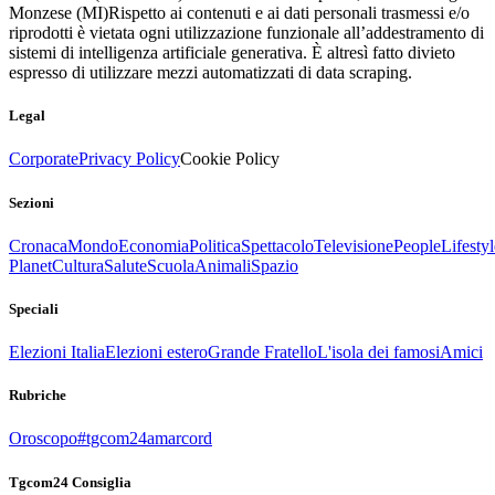
Monzese (MI)
Rispetto ai contenuti e ai dati personali trasmessi e/o
riprodotti è vietata ogni utilizzazione funzionale all’addestramento di
sistemi di intelligenza artificiale generativa. È altresì fatto divieto
espresso di utilizzare mezzi automatizzati di data scraping.
Legal
Corporate
Privacy Policy
Cookie Policy
Sezioni
Cronaca
Mondo
Economia
Politica
Spettacolo
Televisione
People
Lifestyl
Planet
Cultura
Salute
Scuola
Animali
Spazio
Speciali
Elezioni Italia
Elezioni estero
Grande Fratello
L'isola dei famosi
Amici
Rubriche
Oroscopo
#tgcom24amarcord
Tgcom24 Consiglia