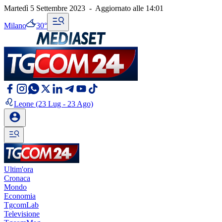
Martedì 5 Settembre 2023
-
Aggiornato alle
14:01
Milano
30°
Leone
(23 Lug - 23 Ago)
Ultim'ora
Cronaca
Mondo
Economia
TgcomLab
Televisione