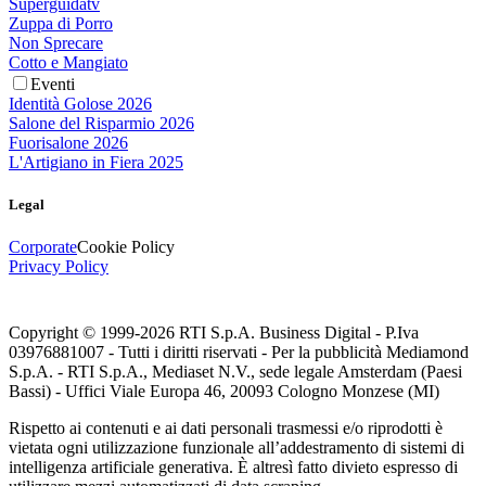
Superguidatv
Zuppa di Porro
Non Sprecare
Cotto e Mangiato
Eventi
Identità Golose 2026
Salone del Risparmio 2026
Fuorisalone 2026
L'Artigiano in Fiera 2025
Legal
Corporate
Cookie Policy
Privacy Policy
Copyright © 1999-
2026
RTI S.p.A. Business Digital - P.Iva
03976881007 - Tutti i diritti riservati - Per la pubblicità Mediamond
S.p.A. - RTI S.p.A., Mediaset N.V., sede legale Amsterdam (Paesi
Bassi) - Uffici Viale Europa 46, 20093 Cologno Monzese (MI)
Rispetto ai contenuti e ai dati personali trasmessi e/o riprodotti è
vietata ogni utilizzazione funzionale all’addestramento di sistemi di
intelligenza artificiale generativa. È altresì fatto divieto espresso di