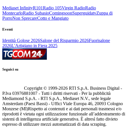
Mediaset Infinity
R101
Radio 105
Virgin Radio
Radio
Montecarlo
Radio Subasio
Comingsoon
Superguidatv
Zuppa di
Porro
Non Sprecare
Cotto e Mangiato
Eventi
Identità Golose 2026
Salone del Risparmio 2026
Fuorisalone
2026
L'Artigiano in Fiera 2025
Seguici su
Copyright © 1999-
2026
RTI S.p.A. Business Digital -
P.Iva 03976881007 - Tutti i diritti riservati - Per la pubblicità
Mediamond S.p.A. - RTI S.p.A., Mediaset N.V., sede legale
Amsterdam (Paesi Bassi) - Uffici Viale Europa 46, 20093 Cologno
Monzese (MI)
Rispetto ai contenuti e ai dati personali trasmessi e/o
riprodotti è vietata ogni utilizzazione funzionale all’addestramento di
sistemi di intelligenza artificiale generativa. È altresì fatto divieto
espresso di utilizzare mezzi automatizzati di data scraping.