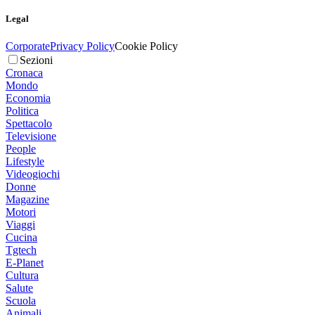
Legal
Corporate
Privacy Policy
Cookie Policy
Sezioni
Cronaca
Mondo
Economia
Politica
Spettacolo
Televisione
People
Lifestyle
Videogiochi
Donne
Magazine
Motori
Viaggi
Cucina
Tgtech
E-Planet
Cultura
Salute
Scuola
Animali