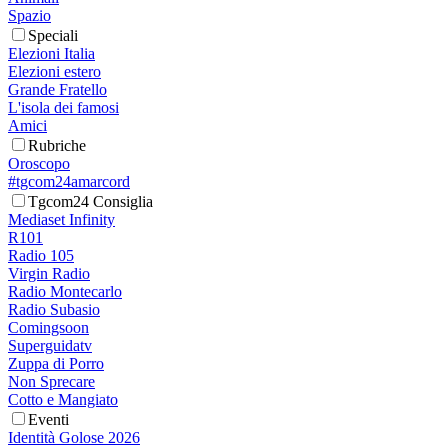
Spazio
Speciali
Elezioni Italia
Elezioni estero
Grande Fratello
L'isola dei famosi
Amici
Rubriche
Oroscopo
#tgcom24amarcord
Tgcom24 Consiglia
Mediaset Infinity
R101
Radio 105
Virgin Radio
Radio Montecarlo
Radio Subasio
Comingsoon
Superguidatv
Zuppa di Porro
Non Sprecare
Cotto e Mangiato
Eventi
Identità Golose 2026