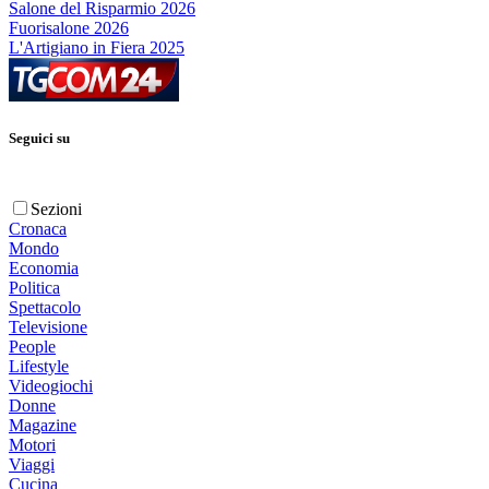
Salone del Risparmio 2026
Fuorisalone 2026
L'Artigiano in Fiera 2025
Seguici su
Sezioni
Cronaca
Mondo
Economia
Politica
Spettacolo
Televisione
People
Lifestyle
Videogiochi
Donne
Magazine
Motori
Viaggi
Cucina