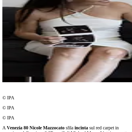
© IPA
© IPA
© IPA
A
Venezia 80
Nicole Mazzocato
sfila
incinta
sul red carpet in