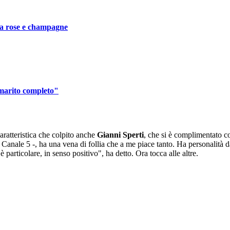
ra rose e champagne
 marito completo"
ratteristica che colpito anche
Gianni Sperti
, che si è complimentato c
i Canale 5 -, ha una vena di follia che a me piace tanto. Ha personalità 
particolare, in senso positivo", ha detto. Ora tocca alle altre.