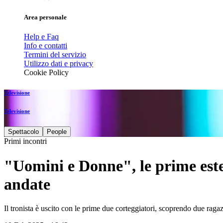
Area personale
Help e Faq
Info e contatti
Termini del servizio
Utilizzo dati e privacy
Cookie Policy
Televisione
Televisione
Spettacolo
People
Primi incontri
"Uomini e Donne", le prime est
andate
Il tronista è uscito con le prime due corteggiatori, scoprendo due raga