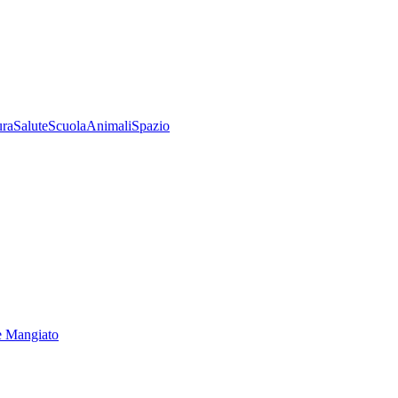
ura
Salute
Scuola
Animali
Spazio
e Mangiato