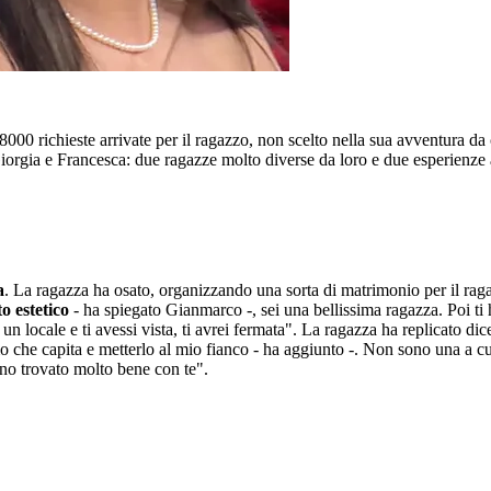
8000 richieste arrivate per il ragazzo, non scelto nella sua avventura da
Giorgia e Francesca: due ragazze molto diverse da loro e due esperienze a
a
. La ragazza ha osato, organizzando una sorta di matrimonio per il ragaz
to estetico
- ha spiegato Gianmarco -, sei una bellissima ragazza. Poi ti 
un locale e ti avessi vista, ti avrei fermata". La ragazza ha replicato dice
o che capita e metterlo al mio fianco - ha aggiunto -. Non sono una a cu
no trovato molto bene con te".