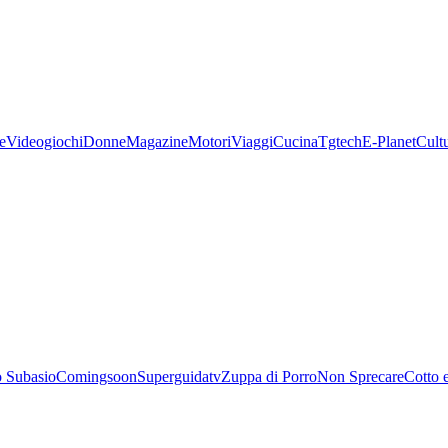
e
Videogiochi
Donne
Magazine
Motori
Viaggi
Cucina
Tgtech
E-Planet
Cult
 Subasio
Comingsoon
Superguidatv
Zuppa di Porro
Non Sprecare
Cotto 