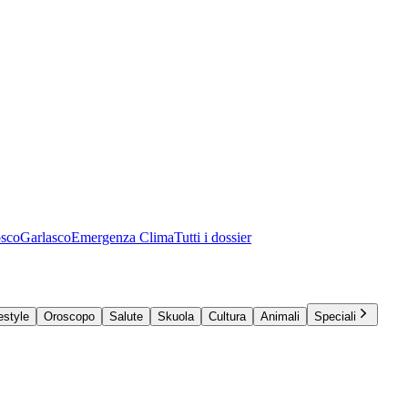
osco
Garlasco
Emergenza Clima
Tutti i dossier
estyle
Oroscopo
Salute
Skuola
Cultura
Animali
Speciali