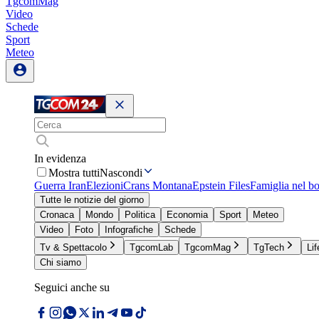
TgcomMag
Video
Schede
Sport
Meteo
In evidenza
Mostra tutti
Nascondi
Guerra Iran
Elezioni
Crans Montana
Epstein Files
Famiglia nel b
Tutte le notizie del giorno
Cronaca
Mondo
Politica
Economia
Sport
Meteo
Video
Foto
Infografiche
Schede
Tv & Spettacolo
TgcomLab
TgcomMag
TgTech
Lif
Chi siamo
Seguici anche su