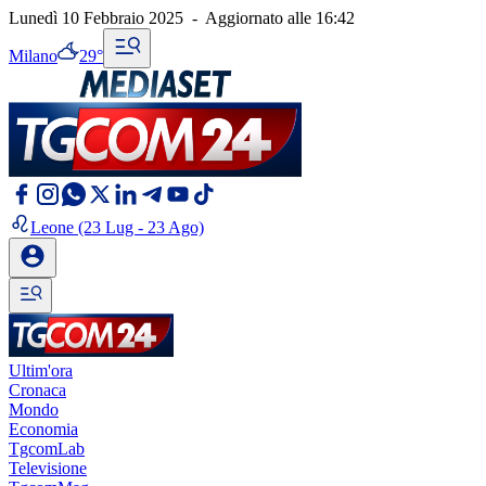
Lunedì 10 Febbraio 2025
-
Aggiornato alle
16:42
Milano
29°
Leone
(23 Lug - 23 Ago)
Ultim'ora
Cronaca
Mondo
Economia
TgcomLab
Televisione