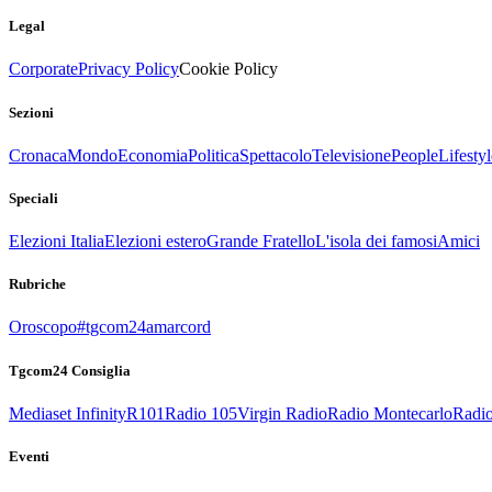
Legal
Corporate
Privacy Policy
Cookie Policy
Sezioni
Cronaca
Mondo
Economia
Politica
Spettacolo
Televisione
People
Lifestyl
Speciali
Elezioni Italia
Elezioni estero
Grande Fratello
L'isola dei famosi
Amici
Rubriche
Oroscopo
#tgcom24amarcord
Tgcom24 Consiglia
Mediaset Infinity
R101
Radio 105
Virgin Radio
Radio Montecarlo
Radio
Eventi