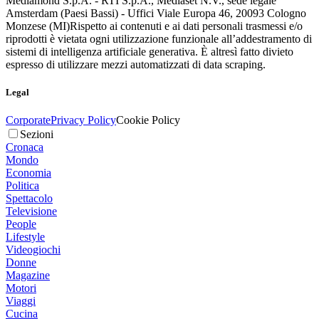
Mediamond S.p.A. - RTI S.p.A., Mediaset N.V., sede legale
Amsterdam (Paesi Bassi) - Uffici Viale Europa 46, 20093 Cologno
Monzese (MI)
Rispetto ai contenuti e ai dati personali trasmessi e/o
riprodotti è vietata ogni utilizzazione funzionale all’addestramento di
sistemi di intelligenza artificiale generativa. È altresì fatto divieto
espresso di utilizzare mezzi automatizzati di data scraping.
Legal
Corporate
Privacy Policy
Cookie Policy
Sezioni
Cronaca
Mondo
Economia
Politica
Spettacolo
Televisione
People
Lifestyle
Videogiochi
Donne
Magazine
Motori
Viaggi
Cucina