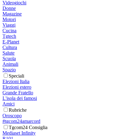
Videogiochi
Donne
Magazine
Motori
Viaggi
Cucina
Tgtech
E-Planet
Cultura
Salute
Scuola
Animali
Spazio
Speciali
Elezioni Italia
Elezioni estero
Grande Fratello
L'isola dei famosi
Amici
Rubriche
Oroscopo
#tgcom24amarcord
Tgcom24 Consiglia
Mediaset Infinity
R101