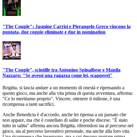
"The Couple": Jasmine Carrisi e Pierangelo Greco vincono la
puntata, due coppie eliminate e due in nomination
"The Couple", scintille tra Antonino Spinalbese e Manila
Nazzaro: "Se avessi una ragazza come lei, scapperei"
Brigitta, si lascia andare a un momento di onestà e ripensando a
questo gioco, ma anche alla vita prima di questa avventura, afferma:
"Ce lo meritiamo proprio". Vincere, ottenere il milione, è una
ricompensa a tanti sacrifici.
Anche Benedicta è d'accordo, anche lei ripensa a un passato che
non appare, ma che è costellato di salite e poche discese. "È stato
tutto in salita" afferma ancora Brigitta, riferendosi sia al percorso nel
gioco, sia al percorso lavorativo personale, ma anche alla loro vita.
Una ricompensa che inseguono, ma a cui devono puntare prima