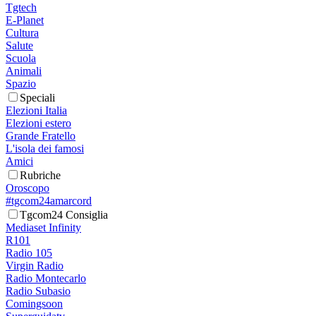
Tgtech
E-Planet
Cultura
Salute
Scuola
Animali
Spazio
Speciali
Elezioni Italia
Elezioni estero
Grande Fratello
L'isola dei famosi
Amici
Rubriche
Oroscopo
#tgcom24amarcord
Tgcom24 Consiglia
Mediaset Infinity
R101
Radio 105
Virgin Radio
Radio Montecarlo
Radio Subasio
Comingsoon