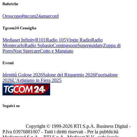
Rubriche
Oroscopo
#tgcom24amarcord
Tgcom24 Consiglia
Mediaset Infinity
R101
Radio 105
Virgin Radio
Radio
Montecarlo
Radio Subasio
Comingsoon
Superguidatv
Zuppa di
Porro
Non Sprecare
Cotto e Mangiato
Eventi
Identità Golose 2026
Salone del Risparmio 2026
Fuorisalone
2026
L'Artigiano in Fiera 2025
Seguici su
Copyright © 1999-
2026
RTI S.p.A. Business Digital -
P.Iva 03976881007 - Tutti i diritti riservati - Per la pubblicità