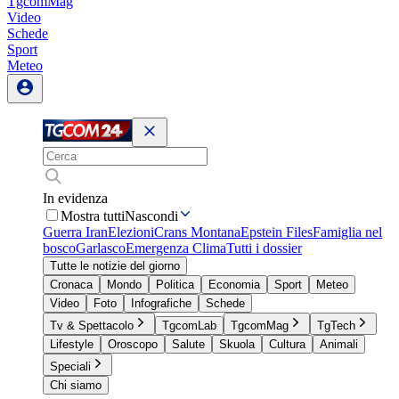
TgcomMag
Video
Schede
Sport
Meteo
In evidenza
Mostra tutti
Nascondi
Guerra Iran
Elezioni
Crans Montana
Epstein Files
Famiglia nel
bosco
Garlasco
Emergenza Clima
Tutti i dossier
Tutte le notizie del giorno
Cronaca
Mondo
Politica
Economia
Sport
Meteo
Video
Foto
Infografiche
Schede
Tv & Spettacolo
TgcomLab
TgcomMag
TgTech
Lifestyle
Oroscopo
Salute
Skuola
Cultura
Animali
Speciali
Chi siamo