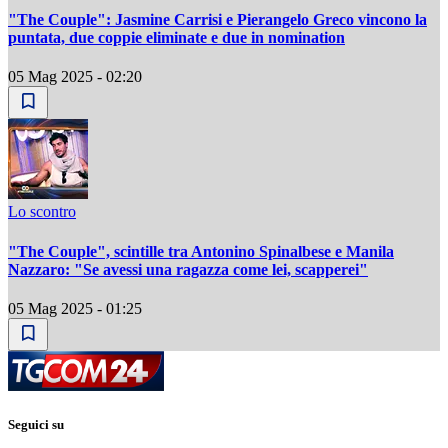
"The Couple": Jasmine Carrisi e Pierangelo Greco vincono la
puntata, due coppie eliminate e due in nomination
05 Mag 2025 - 02:20
Lo scontro
"The Couple", scintille tra Antonino Spinalbese e Manila
Nazzaro: "Se avessi una ragazza come lei, scapperei"
05 Mag 2025 - 01:25
Seguici su