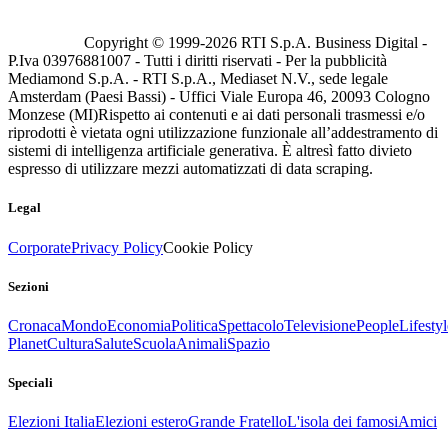
Copyright © 1999-
2026
RTI S.p.A. Business Digital -
P.Iva 03976881007 - Tutti i diritti riservati - Per la pubblicità
Mediamond S.p.A. - RTI S.p.A., Mediaset N.V., sede legale
Amsterdam (Paesi Bassi) - Uffici Viale Europa 46, 20093 Cologno
Monzese (MI)
Rispetto ai contenuti e ai dati personali trasmessi e/o
riprodotti è vietata ogni utilizzazione funzionale all’addestramento di
sistemi di intelligenza artificiale generativa. È altresì fatto divieto
espresso di utilizzare mezzi automatizzati di data scraping.
Legal
Corporate
Privacy Policy
Cookie Policy
Sezioni
Cronaca
Mondo
Economia
Politica
Spettacolo
Televisione
People
Lifestyl
Planet
Cultura
Salute
Scuola
Animali
Spazio
Speciali
Elezioni Italia
Elezioni estero
Grande Fratello
L'isola dei famosi
Amici