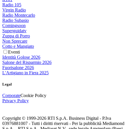
Radio 105
Virgin Radio
Radio Montecarlo
Radio Subasio
Comingsoon
Superguidatv
Zuppa di Porro
Non Sprecare
Cotto e Mangiato
Eventi
Identità Golose 2026
Salone del Risparmio 2026
Fuorisalone 2026
L'Artigiano in Fiera 2025
Legal
Corporate
Cookie Policy
Privacy Policy
Copyright © 1999-
2026
RTI S.p.A. Business Digital - P.Iva
03976881007 - Tutti i diritti riservati - Per la pubblicità Mediamond
S.p.A. - RTI S.p.A., Mediaset N.V., sede legale Amsterdam (Paesi