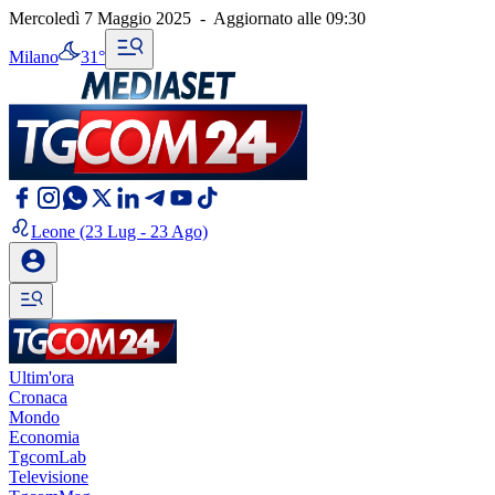
Mercoledì 7 Maggio 2025
-
Aggiornato alle
09:30
Milano
31°
Leone
(23 Lug - 23 Ago)
Ultim'ora
Cronaca
Mondo
Economia
TgcomLab
Televisione