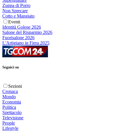
Superguidatv
Zuppa di Porro
Non Sprecare
Cotto e Mangiato
Eventi
Identità Golose 2026
Salone del Risparmio 2026
Fuorisalone 2026
L'Artigiano in Fiera 2025
Seguici su
Sezioni
Cronaca
Mondo
Economia
Politica
Spettacolo
Televisione
People
Lifestyle