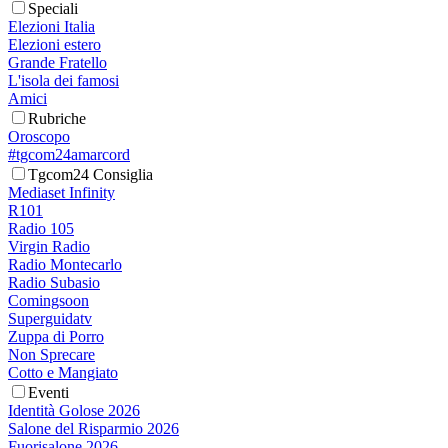
Speciali
Elezioni Italia
Elezioni estero
Grande Fratello
L'isola dei famosi
Amici
Rubriche
Oroscopo
#tgcom24amarcord
Tgcom24 Consiglia
Mediaset Infinity
R101
Radio 105
Virgin Radio
Radio Montecarlo
Radio Subasio
Comingsoon
Superguidatv
Zuppa di Porro
Non Sprecare
Cotto e Mangiato
Eventi
Identità Golose 2026
Salone del Risparmio 2026
Fuorisalone 2026