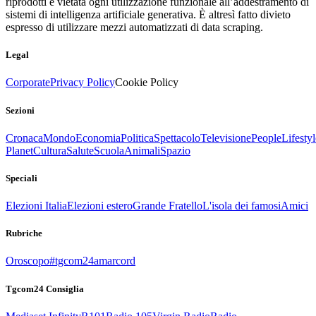
riprodotti è vietata ogni utilizzazione funzionale all’addestramento di
sistemi di intelligenza artificiale generativa. È altresì fatto divieto
espresso di utilizzare mezzi automatizzati di data scraping.
Legal
Corporate
Privacy Policy
Cookie Policy
Sezioni
Cronaca
Mondo
Economia
Politica
Spettacolo
Televisione
People
Lifestyl
Planet
Cultura
Salute
Scuola
Animali
Spazio
Speciali
Elezioni Italia
Elezioni estero
Grande Fratello
L'isola dei famosi
Amici
Rubriche
Oroscopo
#tgcom24amarcord
Tgcom24 Consiglia