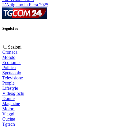
L'Artigiano in Fiera 2025
Seguici su
Sezioni
Cronaca
Mondo
Economia
Politica
Spettacolo
Televisione
People
Lifestyle
Videogiochi
Donne
Magazine
Motori
Viaggi
Cucina
Tgtech