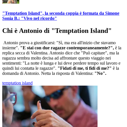
"Temptation Island", la seconda coppia è formata da Simone
Sonia B.: "Vivo nel ricordo"
Chi è Antonio di "Temptation Island"
Antonio prova a giustificarsi: "Sì, ma era all'inizio che stavamo
insieme".
"E stai con due ragazze contemporaneamente?",
è la
replica secca di Valentina. Antonio dice che "Può capitare", ma la
ragazza sembra molto decisa ad affrontare questo viaggio nei
sentimenti: "La notte è lunga e lui deve perdere tempo sul lavoro e
quindi lui contatta le ragazze".
"Fidati di me, ti fidi di me?"
è la
domanda di Antonio. Netta la risposta di Valentina:
"No".
temptation island