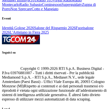
Mediaset Infinity
R101
Radio 105
Virgin Radio
Radio
Montecarlo
Radio Subasio
Comingsoon
Superguidatv
Zuppa di
Porro
Non Sprecare
Cotto e Mangiato
Eventi
Identità Golose 2026
Salone del Risparmio 2026
Fuorisalone
2026
L'Artigiano in Fiera 2025
Seguici su
Copyright © 1999-
2026
RTI S.p.A. Business Digital -
P.Iva 03976881007 - Tutti i diritti riservati - Per la pubblicità
Mediamond S.p.A. - RTI S.p.A., Mediaset N.V., sede legale
Amsterdam (Paesi Bassi) - Uffici Viale Europa 46, 20093 Cologno
Monzese (MI)
Rispetto ai contenuti e ai dati personali trasmessi e/o
riprodotti è vietata ogni utilizzazione funzionale all’addestramento di
sistemi di intelligenza artificiale generativa. È altresì fatto divieto
espresso di utilizzare mezzi automatizzati di data scraping.
Legal