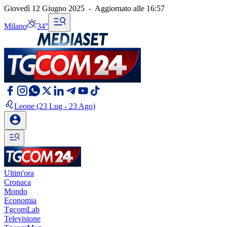
Giovedì 12 Giugno 2025
-
Aggiornato alle
16:57
Milano
34°
Leone
(23 Lug - 23 Ago)
Ultim'ora
Cronaca
Mondo
Economia
TgcomLab
Televisione