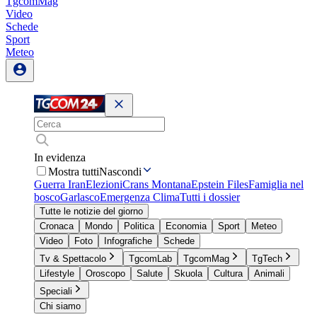
TgcomMag
Video
Schede
Sport
Meteo
In evidenza
Mostra tutti
Nascondi
Guerra Iran
Elezioni
Crans Montana
Epstein Files
Famiglia nel
bosco
Garlasco
Emergenza Clima
Tutti i dossier
Tutte le notizie del giorno
Cronaca
Mondo
Politica
Economia
Sport
Meteo
Video
Foto
Infografiche
Schede
Tv & Spettacolo
TgcomLab
TgcomMag
TgTech
Lifestyle
Oroscopo
Salute
Skuola
Cultura
Animali
Speciali
Chi siamo