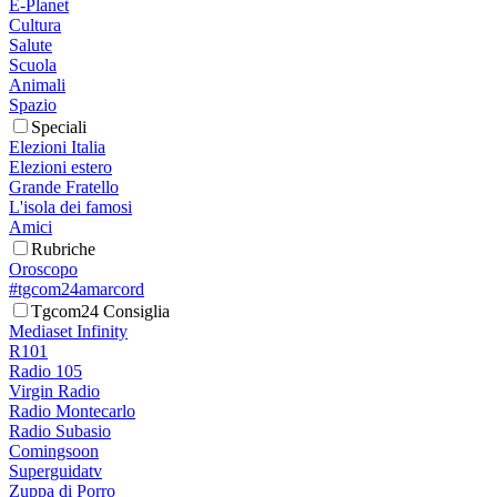
E-Planet
Cultura
Salute
Scuola
Animali
Spazio
Speciali
Elezioni Italia
Elezioni estero
Grande Fratello
L'isola dei famosi
Amici
Rubriche
Oroscopo
#tgcom24amarcord
Tgcom24 Consiglia
Mediaset Infinity
R101
Radio 105
Virgin Radio
Radio Montecarlo
Radio Subasio
Comingsoon
Superguidatv
Zuppa di Porro