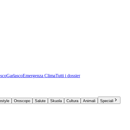
osco
Garlasco
Emergenza Clima
Tutti i dossier
estyle
Oroscopo
Salute
Skuola
Cultura
Animali
Speciali