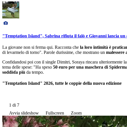
"Temptation Island", Sabrina rifiuta il falò e Giovanni lancia un
La giovane non si ferma qui. Racconta che
la loro intimità è prati
di levarmelo di torno". Parole durissime, che mostrano un
malessere 
Confidandosi poi con il single Dimitri, Soraya rincara ulteriormente la
tema delle spese: "Ha speso
50 euro per una maschera di Spiderm
soddisfa più
da tempo.
"Temptation Island" 2026, tutte le coppie della nuova edizione
1
di 7
Avvia slideshow
Fullscreen
Zoom