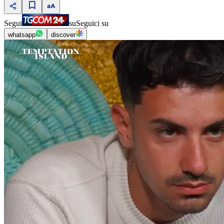
Segui
su
Seguici su
whatsapp
discover