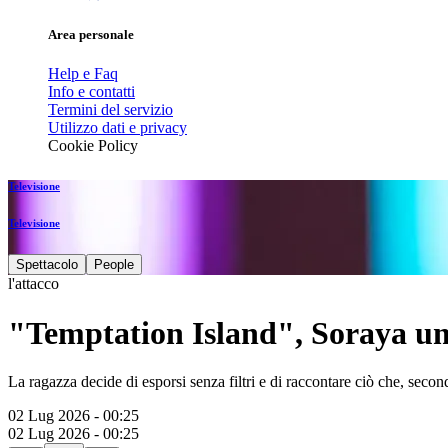
Area personale
Help e Faq
Info e contatti
Termini del servizio
Utilizzo dati e privacy
Cookie Policy
Televisione
Televisione
Spettacolo
People
l'attacco
"Temptation Island", Soraya umi
La ragazza decide di esporsi senza filtri e di raccontare ciò che, secon
02 Lug 2026 - 00:25
02 Lug 2026 - 00:25