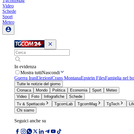
TgcomMag
Video
Schede
Sport
Meteo
In evidenza
Mostra tutti
Nascondi
Guerra Iran
Elezioni
Crans Montana
Epstein Files
Famiglia nel b
Tutte le notizie del giorno
Cronaca
Mondo
Politica
Economia
Sport
Meteo
Video
Foto
Infografiche
Schede
Tv & Spettacolo
TgcomLab
TgcomMag
TgTech
Lif
Chi siamo
Seguici anche su