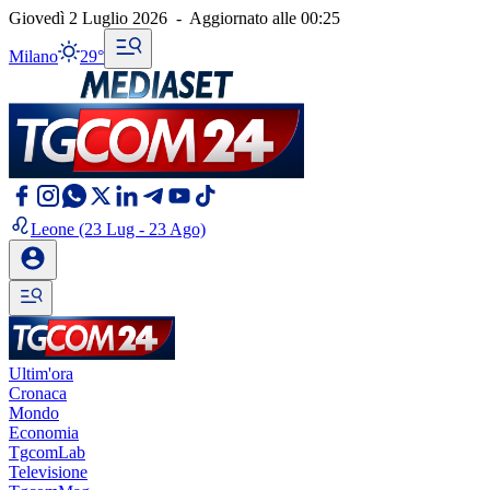
Giovedì 2 Luglio 2026
-
Aggiornato alle
00:25
Milano
29°
Leone
(23 Lug - 23 Ago)
Ultim'ora
Cronaca
Mondo
Economia
TgcomLab
Televisione