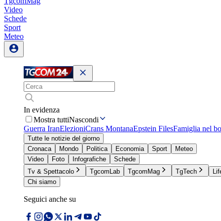
TgcomMag
Video
Schede
Sport
Meteo
In evidenza
Mostra tutti
Nascondi
Guerra Iran
Elezioni
Crans Montana
Epstein Files
Famiglia nel b
Tutte le notizie del giorno
Cronaca
Mondo
Politica
Economia
Sport
Meteo
Video
Foto
Infografiche
Schede
Tv & Spettacolo
TgcomLab
TgcomMag
TgTech
Lif
Chi siamo
Seguici anche su