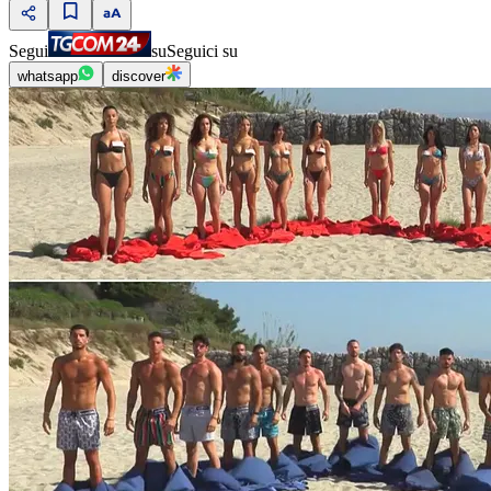
Segui
su
Seguici su
whatsapp
discover