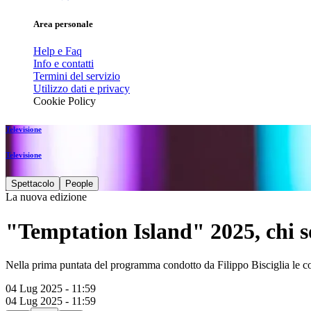
Area personale
Help e Faq
Info e contatti
Termini del servizio
Utilizzo dati e privacy
Cookie Policy
Televisione
Televisione
Spettacolo
People
La nuova edizione
"Temptation Island" 2025, chi so
Nella prima puntata del programma condotto da Filippo Bisciglia le co
04 Lug 2025 - 11:59
04 Lug 2025 - 11:59