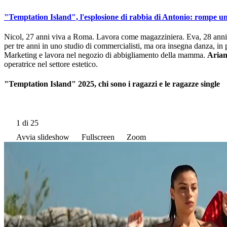
"Temptation Island", l'esplosione di rabbia di Antonio: rompe un b
Nicol, 27 anni viva a Roma. Lavora come magazziniera. Eva, 28 anni v
per tre anni in uno studio di commercialisti, ma ora insegna danza, in p
Marketing e lavora nel negozio di abbigliamento della mamma.
Aria
operatrice nel settore estetico.
"Temptation Island" 2025, chi sono i ragazzi e le ragazze single
1
di 25
Avvia slideshow
Fullscreen
Zoom