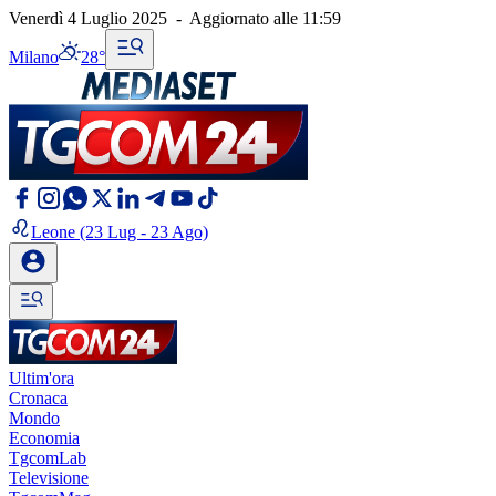
Venerdì 4 Luglio 2025
-
Aggiornato alle
11:59
Milano
28°
Leone
(23 Lug - 23 Ago)
Ultim'ora
Cronaca
Mondo
Economia
TgcomLab
Televisione