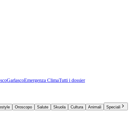
osco
Garlasco
Emergenza Clima
Tutti i dossier
estyle
Oroscopo
Salute
Skuola
Cultura
Animali
Speciali