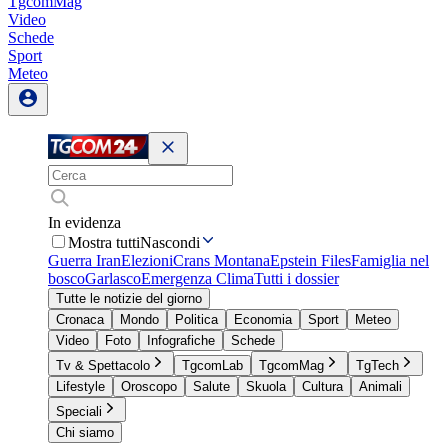
TgcomMag
Video
Schede
Sport
Meteo
In evidenza
Mostra tutti
Nascondi
Guerra Iran
Elezioni
Crans Montana
Epstein Files
Famiglia nel
bosco
Garlasco
Emergenza Clima
Tutti i dossier
Tutte le notizie del giorno
Cronaca
Mondo
Politica
Economia
Sport
Meteo
Video
Foto
Infografiche
Schede
Tv & Spettacolo
TgcomLab
TgcomMag
TgTech
Lifestyle
Oroscopo
Salute
Skuola
Cultura
Animali
Speciali
Chi siamo