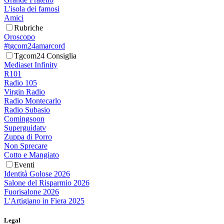
L'isola dei famosi
Amici
Rubriche
Oroscopo
#tgcom24amarcord
Tgcom24 Consiglia
Mediaset Infinity
R101
Radio 105
Virgin Radio
Radio Montecarlo
Radio Subasio
Comingsoon
Superguidatv
Zuppa di Porro
Non Sprecare
Cotto e Mangiato
Eventi
Identità Golose 2026
Salone del Risparmio 2026
Fuorisalone 2026
L'Artigiano in Fiera 2025
Legal