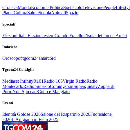
Cronaca
Mondo
Economia
Politica
Spettacolo
Televisione
People
Lifestyl
Planet
Cultura
Salute
Scuola
Animali
Spazio
Speciali
Elezioni Italia
Elezioni estero
Grande Fratello
L'isola dei famosi
Amici
Rubriche
Oroscopo
#tgcom24amarcord
Tgcom24 Consiglia
Mediaset Infinity
R101
Radio 105
Virgin Radio
Radio
Montecarlo
Radio Subasio
Comingsoon
Superguidatv
Zuppa di
Porro
Non Sprecare
Cotto e Mangiato
Eventi
Identità Golose 2026
Salone del Risparmio 2026
Fuorisalone
2026
L'Artigiano in Fiera 2025