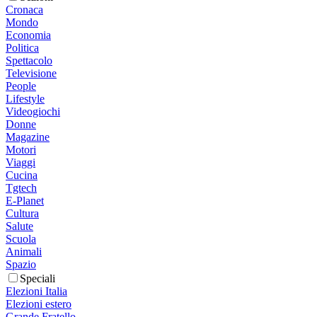
Cronaca
Mondo
Economia
Politica
Spettacolo
Televisione
People
Lifestyle
Videogiochi
Donne
Magazine
Motori
Viaggi
Cucina
Tgtech
E-Planet
Cultura
Salute
Scuola
Animali
Spazio
Speciali
Elezioni Italia
Elezioni estero
Grande Fratello