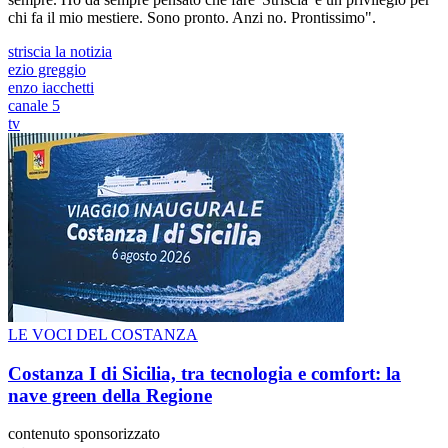
chi fa il mio mestiere. Sono pronto. Anzi no. Prontissimo".
striscia la notizia
ezio greggio
enzo iacchetti
canale 5
tv
LE VOCI DEL COSTANZA
Costanza I di Sicilia, tra tecnologia e comfort: la
nave green della Regione
contenuto sponsorizzato