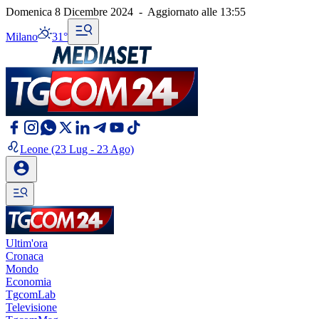
Domenica 8 Dicembre 2024
-
Aggiornato alle
13:55
Milano
31°
Leone
(23 Lug - 23 Ago)
Ultim'ora
Cronaca
Mondo
Economia
TgcomLab
Televisione