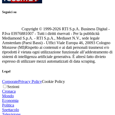
Seguici su
Copyright © 1999-
2026
RTI S.p.A. Business Digital -
P.Iva 03976881007 - Tutti i diritti riservati - Per la pubblicità
Mediamond S.p.A. - RTI S.p.A., Mediaset N.V., sede legale
Amsterdam (Paesi Bassi) - Uffici Viale Europa 46, 20093 Cologno
Monzese (MI)
Rispetto ai contenuti e ai dati personali trasmessi e/o
riprodotti è vietata ogni utilizzazione funzionale all’addestramento di
sistemi di intelligenza artificiale generativa. È altresì fatto divieto
espresso di utilizzare mezzi automatizzati di data scraping.
Legal
Corporate
Privacy Policy
Cookie Policy
Sezioni
Cronaca
Mondo
Economia
Politica
Spettacolo
Televisione