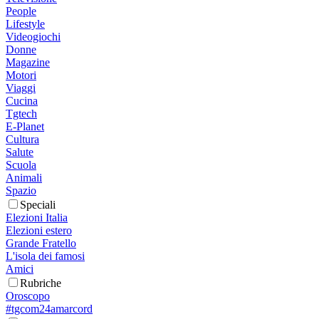
People
Lifestyle
Videogiochi
Donne
Magazine
Motori
Viaggi
Cucina
Tgtech
E-Planet
Cultura
Salute
Scuola
Animali
Spazio
Speciali
Elezioni Italia
Elezioni estero
Grande Fratello
L'isola dei famosi
Amici
Rubriche
Oroscopo
#tgcom24amarcord