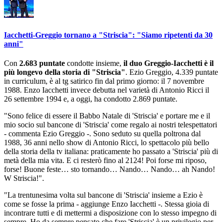
Iacchetti-Greggio tornano a "Striscia": "Siamo ripetenti da 30
anni"
Con
2.683 puntate
condotte insieme,
il duo Greggio-Iacchetti è il
più longevo della storia di "Striscia"
. Ezio Greggio, 4.339 puntate
in curriculum, è al tg satirico fin dal primo giorno: il 7 novembre
1988. Enzo Iacchetti invece debutta nel varietà di Antonio Ricci il
26 settembre 1994 e, a oggi, ha condotto 2.869 puntate.
"Sono felice di essere il Babbo Natale di 'Striscia' e portare me e il
mio socio sul bancone di 'Striscia' come regalo ai nostri telespettatori
- commenta Ezio Greggio -. Sono seduto su quella poltrona dal
1988, 36 anni nello show di Antonio Ricci, lo spettacolo più bello
della storia della tv italiana: praticamente ho passato a 'Striscia' più di
metà della mia vita. E ci resterò fino al 2124! Poi forse mi riposo,
forse! Buone feste… sto tornando… Nando… Nando… ah Nando!
W Striscia!".
"La trentunesima volta sul bancone di 'Striscia' insieme a Ezio è
come se fosse la prima - aggiunge Enzo Iacchetti -. Stessa gioia di
incontrare tutti e di mettermi a disposizione con lo stesso impegno di
sempre. Ho da sempre pensato che fare 'Striscia' è un privilegio per