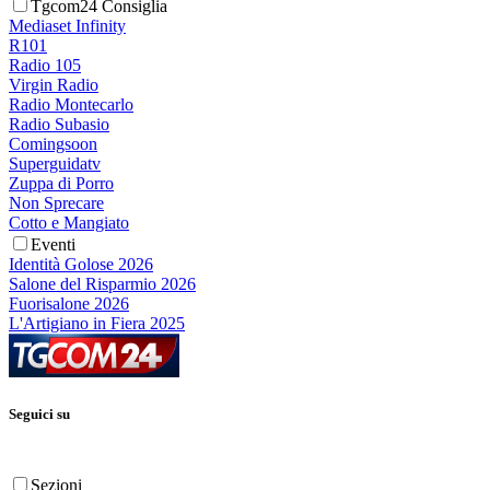
Tgcom24 Consiglia
Mediaset Infinity
R101
Radio 105
Virgin Radio
Radio Montecarlo
Radio Subasio
Comingsoon
Superguidatv
Zuppa di Porro
Non Sprecare
Cotto e Mangiato
Eventi
Identità Golose 2026
Salone del Risparmio 2026
Fuorisalone 2026
L'Artigiano in Fiera 2025
Seguici su
Sezioni