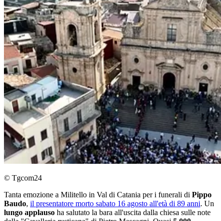
© Tgcom24
Tanta emozione a Militello in Val di Catania per i funerali di
Pippo
Baudo
,
il presentatore morto sabato 16 agosto all'età di 89 anni
. Un
lungo applauso
ha salutato la bara all'uscita dalla chiesa sulle note