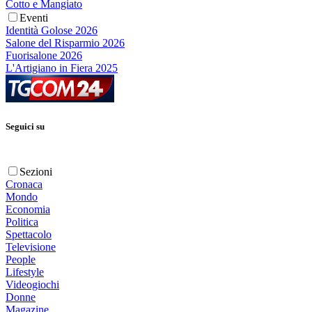
Cotto e Mangiato
Eventi
Identità Golose 2026
Salone del Risparmio 2026
Fuorisalone 2026
L'Artigiano in Fiera 2025
Seguici su
Sezioni
Cronaca
Mondo
Economia
Politica
Spettacolo
Televisione
People
Lifestyle
Videogiochi
Donne
Magazine