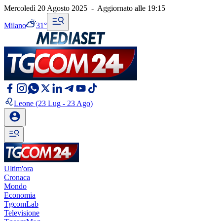
Mercoledì 20 Agosto 2025
-
Aggiornato alle
19:15
Milano
31°
Leone
(23 Lug - 23 Ago)
Ultim'ora
Cronaca
Mondo
Economia
TgcomLab
Televisione