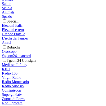
Salute
Scuola
Animali
Spazio
Speciali
Elezioni Italia
Elezioni estero
Grande Fratello
L'isola dei famosi
Amici
Rubriche
Oroscopo
#tgcom24amarcord
Tgcom24 Consiglia
Mediaset Infinity
R101
Radio 105
Virgin Radio
Radio Montecarlo
Radio Subasio
Comingsoon
Superguidatv
Zuppa di Porro
Non Sprecare