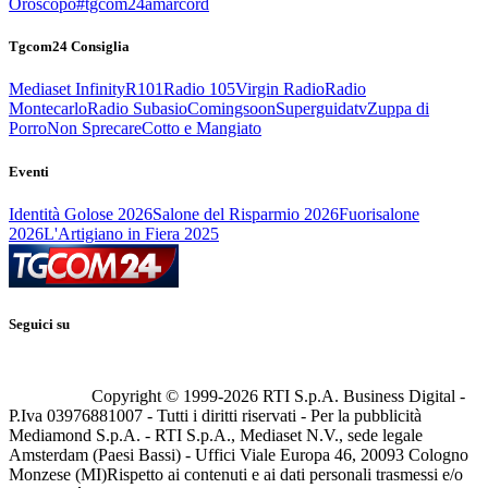
Oroscopo
#tgcom24amarcord
Tgcom24 Consiglia
Mediaset Infinity
R101
Radio 105
Virgin Radio
Radio
Montecarlo
Radio Subasio
Comingsoon
Superguidatv
Zuppa di
Porro
Non Sprecare
Cotto e Mangiato
Eventi
Identità Golose 2026
Salone del Risparmio 2026
Fuorisalone
2026
L'Artigiano in Fiera 2025
Seguici su
Copyright © 1999-
2026
RTI S.p.A. Business Digital -
P.Iva 03976881007 - Tutti i diritti riservati - Per la pubblicità
Mediamond S.p.A. - RTI S.p.A., Mediaset N.V., sede legale
Amsterdam (Paesi Bassi) - Uffici Viale Europa 46, 20093 Cologno
Monzese (MI)
Rispetto ai contenuti e ai dati personali trasmessi e/o