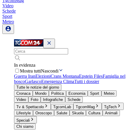
TgcomMag
Video
Schede
Sport
Meteo
In evidenza
Mostra tutti
Nascondi
Guerra Iran
Elezioni
Crans Montana
Epstein Files
Famiglia nel
bosco
Garlasco
Emergenza Clima
Tutti i dossier
Tutte le notizie del giorno
Cronaca
Mondo
Politica
Economia
Sport
Meteo
Video
Foto
Infografiche
Schede
Tv & Spettacolo
TgcomLab
TgcomMag
TgTech
Lifestyle
Oroscopo
Salute
Skuola
Cultura
Animali
Speciali
Chi siamo