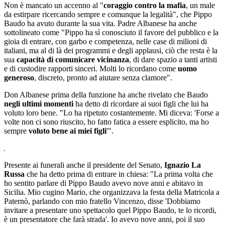
Non è mancato un accenno al "
coraggio contro la mafia
, un male
da estirpare ricercando sempre e comunque la legalità", che Pippo
Baudo ha avuto durante la sua vita. Padre Albanese ha anche
sottolineato come "Pippo ha sì conosciuto il favore del pubblico e la
gioia di entrare, con garbo e competenza, nelle case di milioni di
italiani, ma al di là dei programmi e degli applausi, ciò che resta è la
sua
capacità di comunicare vicinanza
, di dare spazio a tanti artisti
e di custodire rapporti sinceri. Molti lo ricordano come
uomo
generoso
, discreto, pronto ad aiutare senza clamore".
Don Albanese prima della funzione ha anche rivelato che Baudo
negli ultimi momenti
ha detto di ricordare ai suoi figli che lui ha
voluto loro bene. "Lo ha ripetuto costantemente. Mi diceva: 'Forse a
volte non ci sono riuscito, ho fatto fatica a essere esplicito, ma ho
sempre
voluto bene ai miei figli
'".
Presente ai funerali anche il presidente del Senato,
Ignazio La
Russa
che ha detto prima di entrare in chiesa: "La prima volta che
ho sentito parlare di Pippo Baudo avevo nove anni e abitavo in
Sicilia. Mio cugino Mario, che organizzava la festa della Matricola a
Paternò, parlando con mio fratello Vincenzo, disse 'Dobbiamo
invitare a presentare uno spettacolo quel Pippo Baudo, te lo ricordi,
è un presentatore che farà strada'. Io avevo nove anni, poi il suo