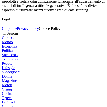
riprodotti è vietata ogni utilizzazione funzionale all’addestramento di
sistemi di intelligenza artificiale generativa. È altresì fatto divieto
espresso di utilizzare mezzi automatizzati di data scraping.
Legal
Corporate
Privacy Policy
Cookie Policy
Sezioni
Cronaca
Mondo
Economia
Politica
Spettacolo
Televisione
People
Lifestyle
Videogiochi
Donne
Magazine
Motori
Viaggi
Cucina
Tgtech
E-Planet
Cultura