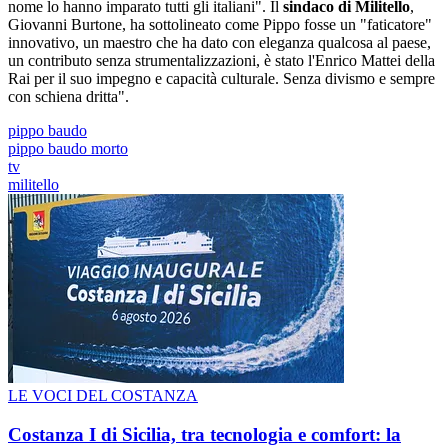
nome lo hanno imparato tutti gli italiani". Il
sindaco di Militello
,
Giovanni Burtone, ha sottolineato come Pippo fosse un "faticatore"
innovativo, un maestro che ha dato con eleganza qualcosa al paese,
un contributo senza strumentalizzazioni, è stato l'Enrico Mattei della
Rai per il suo impegno e capacità culturale. Senza divismo e sempre
con schiena dritta".
pippo baudo
pippo baudo morto
tv
militello
LE VOCI DEL COSTANZA
Costanza I di Sicilia, tra tecnologia e comfort: la