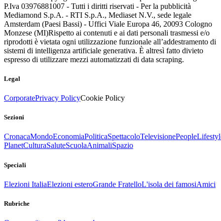
P.Iva 03976881007 - Tutti i diritti riservati - Per la pubblicità
Mediamond S.p.A. - RTI S.p.A., Mediaset N.V., sede legale
Amsterdam (Paesi Bassi) - Uffici Viale Europa 46, 20093 Cologno
Monzese (MI)
Rispetto ai contenuti e ai dati personali trasmessi e/o
riprodotti è vietata ogni utilizzazione funzionale all’addestramento di
sistemi di intelligenza artificiale generativa. È altresì fatto divieto
espresso di utilizzare mezzi automatizzati di data scraping.
Legal
Corporate
Privacy Policy
Cookie Policy
Sezioni
Cronaca
Mondo
Economia
Politica
Spettacolo
Televisione
People
Lifestyl
Planet
Cultura
Salute
Scuola
Animali
Spazio
Speciali
Elezioni Italia
Elezioni estero
Grande Fratello
L'isola dei famosi
Amici
Rubriche