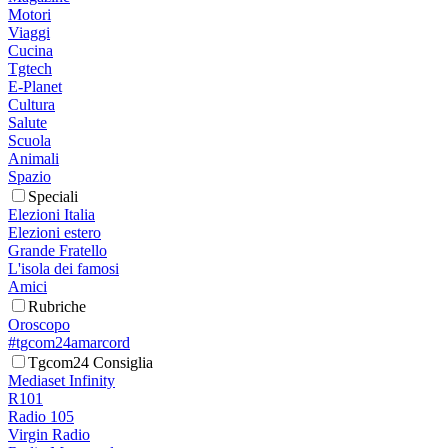
Motori
Viaggi
Cucina
Tgtech
E-Planet
Cultura
Salute
Scuola
Animali
Spazio
Speciali
Elezioni Italia
Elezioni estero
Grande Fratello
L'isola dei famosi
Amici
Rubriche
Oroscopo
#tgcom24amarcord
Tgcom24 Consiglia
Mediaset Infinity
R101
Radio 105
Virgin Radio