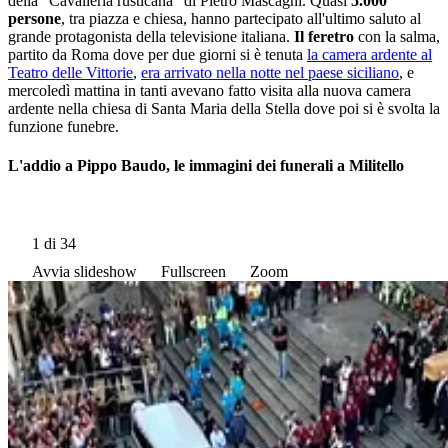
della "Cavalleria rusticana" di Pietro Mascagni. Quasi
5.000
persone
, tra piazza e chiesa, hanno partecipato all'ultimo saluto al
grande protagonista della televisione italiana.
Il feretro
con la salma,
partito da Roma dove per due giorni si è tenuta
la camera ardente al
Teatro delle Vittorie
,
era arrivato nella notte nel paese siciliano
, e
mercoledì mattina in tanti avevano fatto visita alla nuova camera
ardente nella chiesa di Santa Maria della Stella dove poi si è svolta la
funzione funebre.
L'addio a Pippo Baudo, le immagini dei funerali a Militello
1
di 34
Avvia slideshow
Fullscreen
Zoom