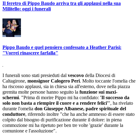
Il feretro di Pippo Baudo arriva tra gli applausi nella sua
Militello: oggi i funerali
Pippo Baudo e quel pensiero confessato a Heather Parisi:
"Vorrei rinascere farfalla"
I funerali sono stati presieduti dal
vescovo
della Diocesi di
Caltagirone,
monsignor Calogero Peri
. Molto toccante l'omelia che
ha riscosso applausi, sia in chiesa sia all'esterno, dove nella piazza
gremita molte persone hanno seguito la
funzione sui maxi-
schermi
. "Prima di morire Pippo mi ha confidato:
'Il successo da
solo non basta a riempire il cuore e a rendere felici'
", ha rivelato
durante l'omelia
don Giuseppe Albanese, padre spirituale del
conduttore
, riferendo inoltre "che ha anche ammesso di essere stato
colpito dal bisogno di purificazione durante il dolore: in piena
commozione mi ha ripetuto per ben tre volte 'grazie' durante la
comunione e l'assoluzione".