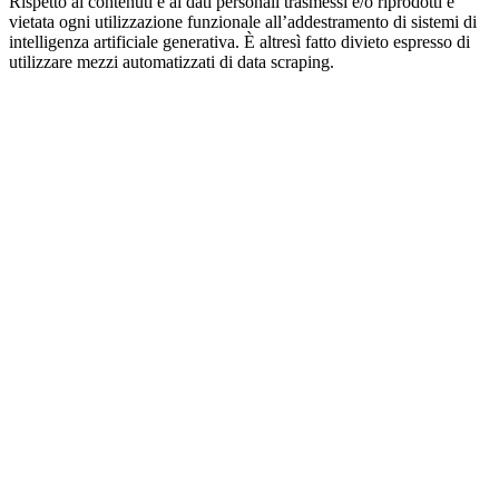
Rispetto ai contenuti e ai dati personali trasmessi e/o riprodotti è
vietata ogni utilizzazione funzionale all’addestramento di sistemi di
intelligenza artificiale generativa. È altresì fatto divieto espresso di
utilizzare mezzi automatizzati di data scraping.