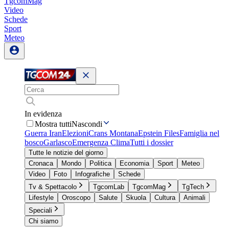
TgcomMag
Video
Schede
Sport
Meteo
In evidenza
Mostra tutti
Nascondi
Guerra Iran
Elezioni
Crans Montana
Epstein Files
Famiglia nel
bosco
Garlasco
Emergenza Clima
Tutti i dossier
Tutte le notizie del giorno
Cronaca
Mondo
Politica
Economia
Sport
Meteo
Video
Foto
Infografiche
Schede
Tv & Spettacolo
TgcomLab
TgcomMag
TgTech
Lifestyle
Oroscopo
Salute
Skuola
Cultura
Animali
Speciali
Chi siamo