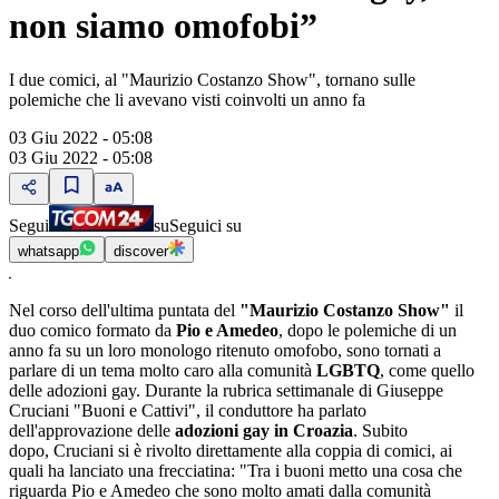
non siamo omofobi”
I due comici, al "Maurizio Costanzo Show", tornano sulle
polemiche che li avevano visti coinvolti un anno fa
03 Giu 2022 - 05:08
03 Giu 2022 - 05:08
Segui
su
Seguici su
whatsapp
discover
Nel corso dell'ultima puntata del
"Maurizio Costanzo Show"
il
duo comico formato da
Pio e Amedeo
, dopo le polemiche di un
anno fa su un loro monologo ritenuto omofobo, sono tornati a
parlare di un tema molto caro alla comunità
LGBTQ
, come quello
delle adozioni gay. Durante la rubrica settimanale di Giuseppe
Cruciani "Buoni e Cattivi", il conduttore ha parlato
dell'approvazione delle
adozioni gay in Croazia
. Subito
dopo, Cruciani si è rivolto direttamente alla coppia di comici, ai
quali ha lanciato una frecciatina: "Tra i buoni metto una cosa che
riguarda Pio e Amedeo che sono molto amati dalla comunità