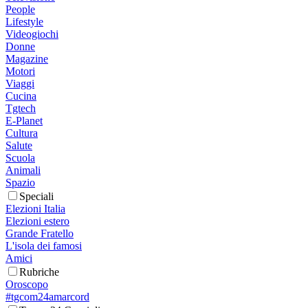
People
Lifestyle
Videogiochi
Donne
Magazine
Motori
Viaggi
Cucina
Tgtech
E-Planet
Cultura
Salute
Scuola
Animali
Spazio
Speciali
Elezioni Italia
Elezioni estero
Grande Fratello
L'isola dei famosi
Amici
Rubriche
Oroscopo
#tgcom24amarcord