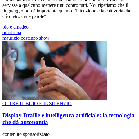
servisse a qualcuno mettere tutti contro tutti. Noi ripetiamo che il
linguaggio non è importante quanto l’intenzione e la cattiveria che
c'è dietro certe parole".
pio e amedeo
omofobia
maurizio costanzo show
OLTRE IL BUIO E IL SILENZIO
Display Braille e intelligenza artificiale: la tecnologia
che dà autonomia
contenuto sponsorizzato