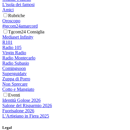
L'isola dei famosi
Amici
Rubriche
Oroscopo
#tgcom24amarcord
Tgcom24 Consiglia
Mediaset Infinity
R101
Radio 105
Virgin Radio
Radio Montecarlo
Radio Subasio
Comingsoon
Superguidatv
Zuppa di Porro
Non Sprecare
Cotto e Mangiato
Eventi
Identità Golose 2026
Salone del Risparmio 2026
Fuorisalone 2026
L'Artigiano in Fiera 2025
Legal