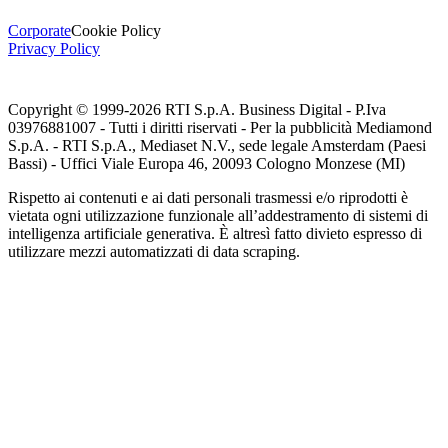
Corporate
Cookie Policy
Privacy Policy
Copyright © 1999-
2026
RTI S.p.A. Business Digital - P.Iva
03976881007 - Tutti i diritti riservati - Per la pubblicità Mediamond
S.p.A. - RTI S.p.A., Mediaset N.V., sede legale Amsterdam (Paesi
Bassi) - Uffici Viale Europa 46, 20093 Cologno Monzese (MI)
Rispetto ai contenuti e ai dati personali trasmessi e/o riprodotti è
vietata ogni utilizzazione funzionale all’addestramento di sistemi di
intelligenza artificiale generativa. È altresì fatto divieto espresso di
utilizzare mezzi automatizzati di data scraping.