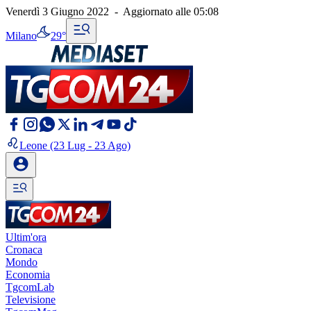
Venerdì 3 Giugno 2022
-
Aggiornato alle
05:08
Milano
29°
Leone
(23 Lug - 23 Ago)
Ultim'ora
Cronaca
Mondo
Economia
TgcomLab
Televisione