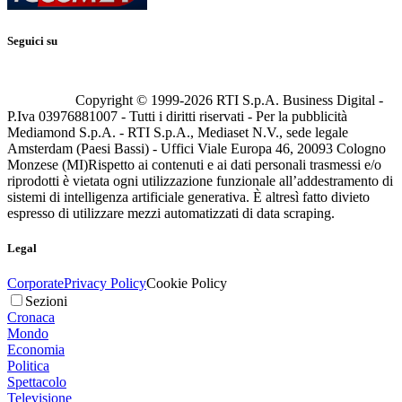
Seguici su
Copyright © 1999-
2026
RTI S.p.A. Business Digital -
P.Iva 03976881007 - Tutti i diritti riservati - Per la pubblicità
Mediamond S.p.A. - RTI S.p.A., Mediaset N.V., sede legale
Amsterdam (Paesi Bassi) - Uffici Viale Europa 46, 20093 Cologno
Monzese (MI)
Rispetto ai contenuti e ai dati personali trasmessi e/o
riprodotti è vietata ogni utilizzazione funzionale all’addestramento di
sistemi di intelligenza artificiale generativa. È altresì fatto divieto
espresso di utilizzare mezzi automatizzati di data scraping.
Legal
Corporate
Privacy Policy
Cookie Policy
Sezioni
Cronaca
Mondo
Economia
Politica
Spettacolo
Televisione