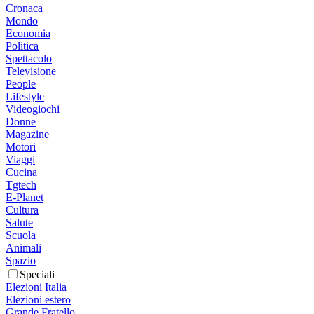
Cronaca
Mondo
Economia
Politica
Spettacolo
Televisione
People
Lifestyle
Videogiochi
Donne
Magazine
Motori
Viaggi
Cucina
Tgtech
E-Planet
Cultura
Salute
Scuola
Animali
Spazio
Speciali
Elezioni Italia
Elezioni estero
Grande Fratello