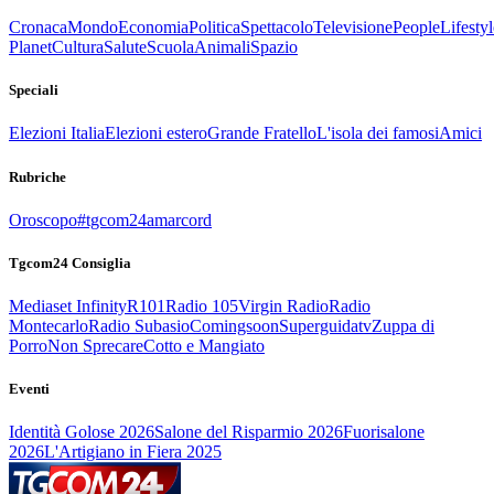
Cronaca
Mondo
Economia
Politica
Spettacolo
Televisione
People
Lifestyl
Planet
Cultura
Salute
Scuola
Animali
Spazio
Speciali
Elezioni Italia
Elezioni estero
Grande Fratello
L'isola dei famosi
Amici
Rubriche
Oroscopo
#tgcom24amarcord
Tgcom24 Consiglia
Mediaset Infinity
R101
Radio 105
Virgin Radio
Radio
Montecarlo
Radio Subasio
Comingsoon
Superguidatv
Zuppa di
Porro
Non Sprecare
Cotto e Mangiato
Eventi
Identità Golose 2026
Salone del Risparmio 2026
Fuorisalone
2026
L'Artigiano in Fiera 2025