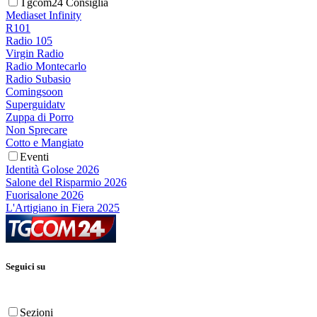
Tgcom24 Consiglia
Mediaset Infinity
R101
Radio 105
Virgin Radio
Radio Montecarlo
Radio Subasio
Comingsoon
Superguidatv
Zuppa di Porro
Non Sprecare
Cotto e Mangiato
Eventi
Identità Golose 2026
Salone del Risparmio 2026
Fuorisalone 2026
L'Artigiano in Fiera 2025
Seguici su
Sezioni