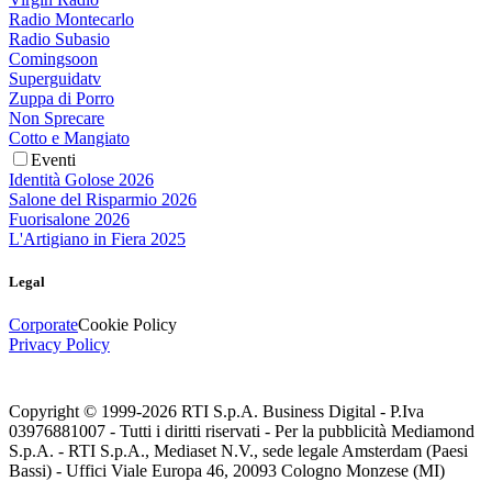
Radio Montecarlo
Radio Subasio
Comingsoon
Superguidatv
Zuppa di Porro
Non Sprecare
Cotto e Mangiato
Eventi
Identità Golose 2026
Salone del Risparmio 2026
Fuorisalone 2026
L'Artigiano in Fiera 2025
Legal
Corporate
Cookie Policy
Privacy Policy
Copyright © 1999-
2026
RTI S.p.A. Business Digital - P.Iva
03976881007 - Tutti i diritti riservati - Per la pubblicità Mediamond
S.p.A. - RTI S.p.A., Mediaset N.V., sede legale Amsterdam (Paesi
Bassi) - Uffici Viale Europa 46, 20093 Cologno Monzese (MI)