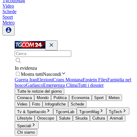
TgcomMag
Video
Schede
Sport
Meteo
In evidenza
Mostra tutti
Nascondi
Guerra Iran
Elezioni
Crans Montana
Epstein Files
Famiglia nel
bosco
Garlasco
Emergenza Clima
Tutti i dossier
Tutte le notizie del giorno
Cronaca
Mondo
Politica
Economia
Sport
Meteo
Video
Foto
Infografiche
Schede
Tv & Spettacolo
TgcomLab
TgcomMag
TgTech
Lifestyle
Oroscopo
Salute
Skuola
Cultura
Animali
Speciali
Chi siamo