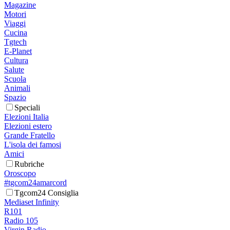
Magazine
Motori
Viaggi
Cucina
Tgtech
E-Planet
Cultura
Salute
Scuola
Animali
Spazio
Speciali
Elezioni Italia
Elezioni estero
Grande Fratello
L'isola dei famosi
Amici
Rubriche
Oroscopo
#tgcom24amarcord
Tgcom24 Consiglia
Mediaset Infinity
R101
Radio 105
Virgin Radio