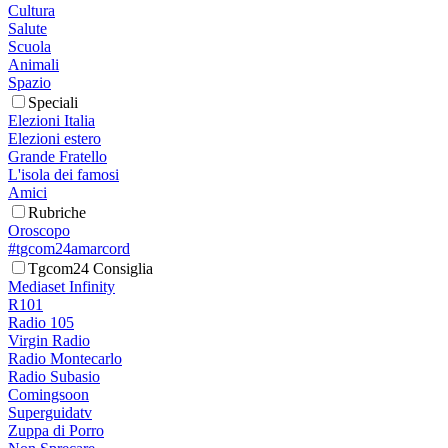
Cultura
Salute
Scuola
Animali
Spazio
Speciali
Elezioni Italia
Elezioni estero
Grande Fratello
L'isola dei famosi
Amici
Rubriche
Oroscopo
#tgcom24amarcord
Tgcom24 Consiglia
Mediaset Infinity
R101
Radio 105
Virgin Radio
Radio Montecarlo
Radio Subasio
Comingsoon
Superguidatv
Zuppa di Porro