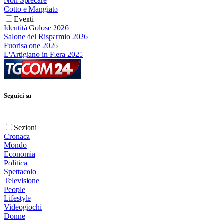
Non Sprecare
Cotto e Mangiato
Eventi
Identità Golose 2026
Salone del Risparmio 2026
Fuorisalone 2026
L'Artigiano in Fiera 2025
Seguici su
Sezioni
Cronaca
Mondo
Economia
Politica
Spettacolo
Televisione
People
Lifestyle
Videogiochi
Donne