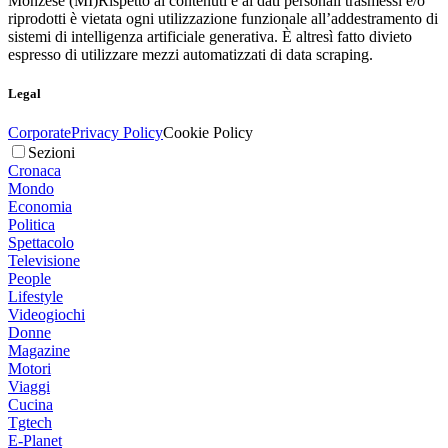
Monzese (MI)
Rispetto ai contenuti e ai dati personali trasmessi e/o
riprodotti è vietata ogni utilizzazione funzionale all’addestramento di
sistemi di intelligenza artificiale generativa. È altresì fatto divieto
espresso di utilizzare mezzi automatizzati di data scraping.
Legal
Corporate
Privacy Policy
Cookie Policy
Sezioni
Cronaca
Mondo
Economia
Politica
Spettacolo
Televisione
People
Lifestyle
Videogiochi
Donne
Magazine
Motori
Viaggi
Cucina
Tgtech
E-Planet