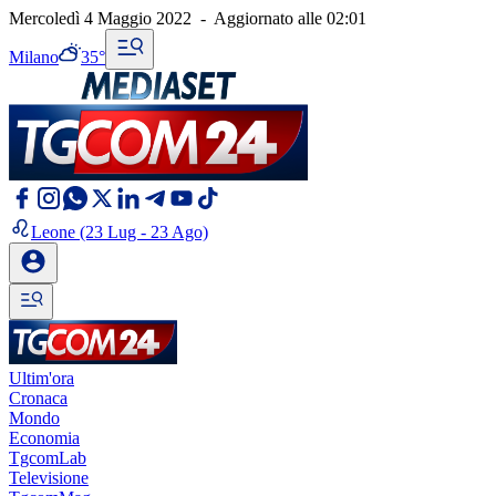
Mercoledì 4 Maggio 2022
-
Aggiornato alle
02:01
Milano
35°
Leone
(23 Lug - 23 Ago)
Ultim'ora
Cronaca
Mondo
Economia
TgcomLab
Televisione