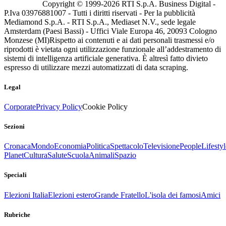
Copyright © 1999-
2026
RTI S.p.A. Business Digital -
P.Iva 03976881007 - Tutti i diritti riservati - Per la pubblicità
Mediamond S.p.A. - RTI S.p.A., Mediaset N.V., sede legale
Amsterdam (Paesi Bassi) - Uffici Viale Europa 46, 20093 Cologno
Monzese (MI)
Rispetto ai contenuti e ai dati personali trasmessi e/o
riprodotti è vietata ogni utilizzazione funzionale all’addestramento di
sistemi di intelligenza artificiale generativa. È altresì fatto divieto
espresso di utilizzare mezzi automatizzati di data scraping.
Legal
Corporate
Privacy Policy
Cookie Policy
Sezioni
Cronaca
Mondo
Economia
Politica
Spettacolo
Televisione
People
Lifestyl
Planet
Cultura
Salute
Scuola
Animali
Spazio
Speciali
Elezioni Italia
Elezioni estero
Grande Fratello
L'isola dei famosi
Amici
Rubriche