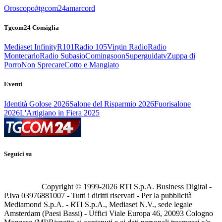
Oroscopo
#tgcom24amarcord
Tgcom24 Consiglia
Mediaset Infinity
R101
Radio 105
Virgin Radio
Radio
Montecarlo
Radio Subasio
Comingsoon
Superguidatv
Zuppa di
Porro
Non Sprecare
Cotto e Mangiato
Eventi
Identità Golose 2026
Salone del Risparmio 2026
Fuorisalone
2026
L'Artigiano in Fiera 2025
Seguici su
Copyright © 1999-
2026
RTI S.p.A. Business Digital -
P.Iva 03976881007 - Tutti i diritti riservati - Per la pubblicità
Mediamond S.p.A. - RTI S.p.A., Mediaset N.V., sede legale
Amsterdam (Paesi Bassi) - Uffici Viale Europa 46, 20093 Cologno