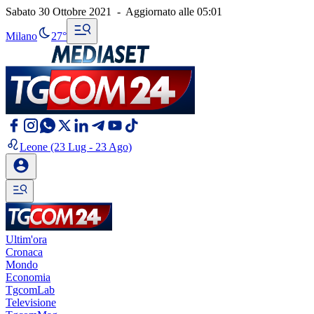
Sabato 30 Ottobre 2021
-
Aggiornato alle
05:01
Milano
27°
Leone
(23 Lug - 23 Ago)
Ultim'ora
Cronaca
Mondo
Economia
TgcomLab
Televisione