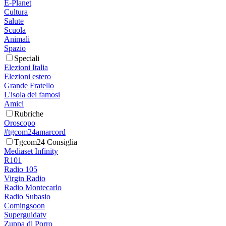
E-Planet
Cultura
Salute
Scuola
Animali
Spazio
Speciali
Elezioni Italia
Elezioni estero
Grande Fratello
L'isola dei famosi
Amici
Rubriche
Oroscopo
#tgcom24amarcord
Tgcom24 Consiglia
Mediaset Infinity
R101
Radio 105
Virgin Radio
Radio Montecarlo
Radio Subasio
Comingsoon
Superguidatv
Zuppa di Porro