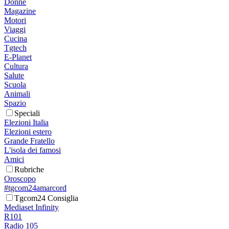
Donne
Magazine
Motori
Viaggi
Cucina
Tgtech
E-Planet
Cultura
Salute
Scuola
Animali
Spazio
Speciali
Elezioni Italia
Elezioni estero
Grande Fratello
L'isola dei famosi
Amici
Rubriche
Oroscopo
#tgcom24amarcord
Tgcom24 Consiglia
Mediaset Infinity
R101
Radio 105