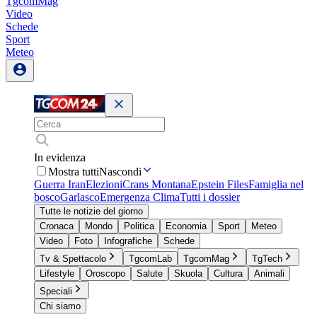
TgcomMag
Video
Schede
Sport
Meteo
In evidenza
Mostra tutti
Nascondi
Guerra Iran
Elezioni
Crans Montana
Epstein Files
Famiglia nel
bosco
Garlasco
Emergenza Clima
Tutti i dossier
Tutte le notizie del giorno
Cronaca
Mondo
Politica
Economia
Sport
Meteo
Video
Foto
Infografiche
Schede
Tv & Spettacolo
TgcomLab
TgcomMag
TgTech
Lifestyle
Oroscopo
Salute
Skuola
Cultura
Animali
Speciali
Chi siamo