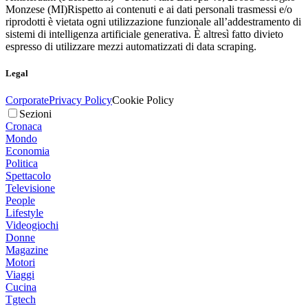
Monzese (MI)
Rispetto ai contenuti e ai dati personali trasmessi e/o
riprodotti è vietata ogni utilizzazione funzionale all’addestramento di
sistemi di intelligenza artificiale generativa. È altresì fatto divieto
espresso di utilizzare mezzi automatizzati di data scraping.
Legal
Corporate
Privacy Policy
Cookie Policy
Sezioni
Cronaca
Mondo
Economia
Politica
Spettacolo
Televisione
People
Lifestyle
Videogiochi
Donne
Magazine
Motori
Viaggi
Cucina
Tgtech