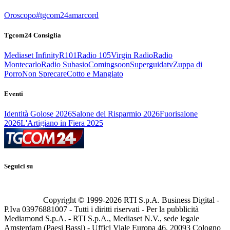
Oroscopo
#tgcom24amarcord
Tgcom24 Consiglia
Mediaset Infinity
R101
Radio 105
Virgin Radio
Radio
Montecarlo
Radio Subasio
Comingsoon
Superguidatv
Zuppa di
Porro
Non Sprecare
Cotto e Mangiato
Eventi
Identità Golose 2026
Salone del Risparmio 2026
Fuorisalone
2026
L'Artigiano in Fiera 2025
Seguici su
Copyright © 1999-
2026
RTI S.p.A. Business Digital -
P.Iva 03976881007 - Tutti i diritti riservati - Per la pubblicità
Mediamond S.p.A. - RTI S.p.A., Mediaset N.V., sede legale
Amsterdam (Paesi Bassi) - Uffici Viale Europa 46, 20093 Cologno