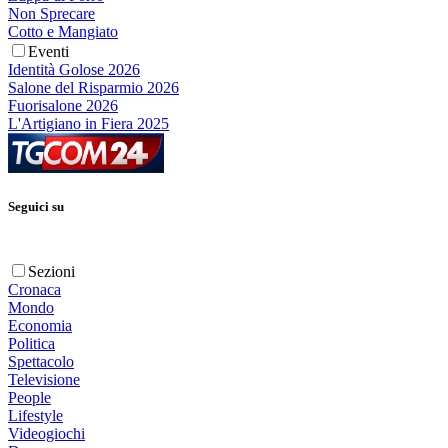
Non Sprecare
Cotto e Mangiato
Eventi
Identità Golose 2026
Salone del Risparmio 2026
Fuorisalone 2026
L'Artigiano in Fiera 2025
Seguici su
Sezioni
Cronaca
Mondo
Economia
Politica
Spettacolo
Televisione
People
Lifestyle
Videogiochi