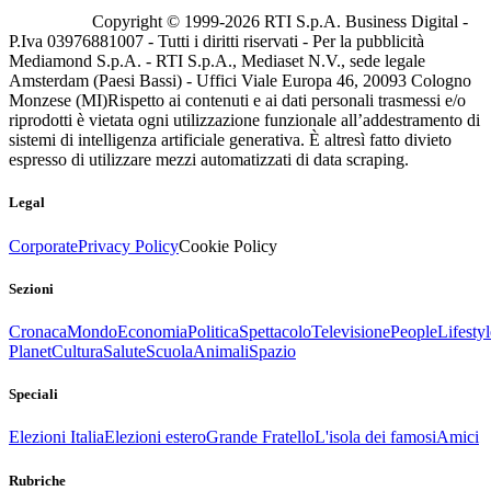
Copyright © 1999-
2026
RTI S.p.A. Business Digital -
P.Iva 03976881007 - Tutti i diritti riservati - Per la pubblicità
Mediamond S.p.A. - RTI S.p.A., Mediaset N.V., sede legale
Amsterdam (Paesi Bassi) - Uffici Viale Europa 46, 20093 Cologno
Monzese (MI)
Rispetto ai contenuti e ai dati personali trasmessi e/o
riprodotti è vietata ogni utilizzazione funzionale all’addestramento di
sistemi di intelligenza artificiale generativa. È altresì fatto divieto
espresso di utilizzare mezzi automatizzati di data scraping.
Legal
Corporate
Privacy Policy
Cookie Policy
Sezioni
Cronaca
Mondo
Economia
Politica
Spettacolo
Televisione
People
Lifestyl
Planet
Cultura
Salute
Scuola
Animali
Spazio
Speciali
Elezioni Italia
Elezioni estero
Grande Fratello
L'isola dei famosi
Amici
Rubriche