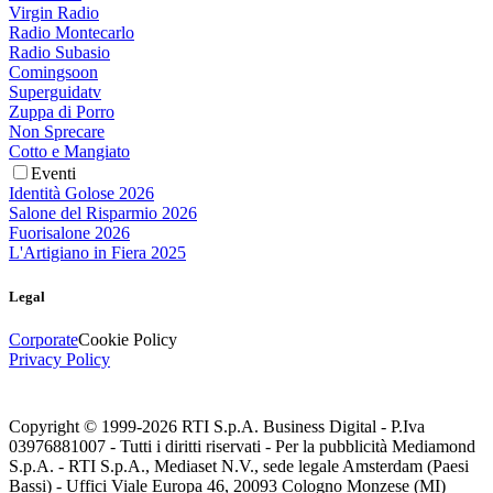
Virgin Radio
Radio Montecarlo
Radio Subasio
Comingsoon
Superguidatv
Zuppa di Porro
Non Sprecare
Cotto e Mangiato
Eventi
Identità Golose 2026
Salone del Risparmio 2026
Fuorisalone 2026
L'Artigiano in Fiera 2025
Legal
Corporate
Cookie Policy
Privacy Policy
Copyright © 1999-
2026
RTI S.p.A. Business Digital - P.Iva
03976881007 - Tutti i diritti riservati - Per la pubblicità Mediamond
S.p.A. - RTI S.p.A., Mediaset N.V., sede legale Amsterdam (Paesi
Bassi) - Uffici Viale Europa 46, 20093 Cologno Monzese (MI)