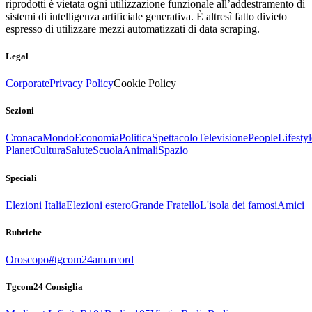
riprodotti è vietata ogni utilizzazione funzionale all’addestramento di
sistemi di intelligenza artificiale generativa. È altresì fatto divieto
espresso di utilizzare mezzi automatizzati di data scraping.
Legal
Corporate
Privacy Policy
Cookie Policy
Sezioni
Cronaca
Mondo
Economia
Politica
Spettacolo
Televisione
People
Lifestyl
Planet
Cultura
Salute
Scuola
Animali
Spazio
Speciali
Elezioni Italia
Elezioni estero
Grande Fratello
L'isola dei famosi
Amici
Rubriche
Oroscopo
#tgcom24amarcord
Tgcom24 Consiglia