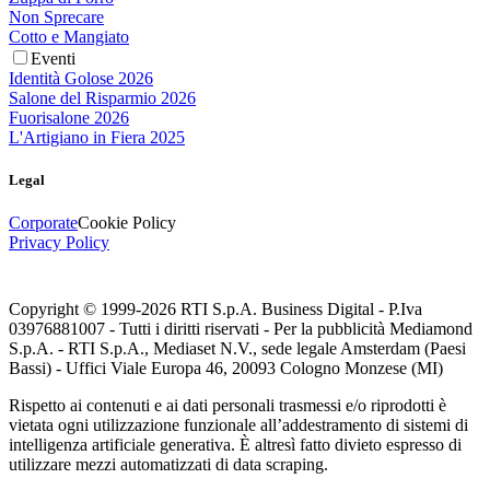
Non Sprecare
Cotto e Mangiato
Eventi
Identità Golose 2026
Salone del Risparmio 2026
Fuorisalone 2026
L'Artigiano in Fiera 2025
Legal
Corporate
Cookie Policy
Privacy Policy
Copyright © 1999-
2026
RTI S.p.A. Business Digital - P.Iva
03976881007 - Tutti i diritti riservati - Per la pubblicità Mediamond
S.p.A. - RTI S.p.A., Mediaset N.V., sede legale Amsterdam (Paesi
Bassi) - Uffici Viale Europa 46, 20093 Cologno Monzese (MI)
Rispetto ai contenuti e ai dati personali trasmessi e/o riprodotti è
vietata ogni utilizzazione funzionale all’addestramento di sistemi di
intelligenza artificiale generativa. È altresì fatto divieto espresso di
utilizzare mezzi automatizzati di data scraping.