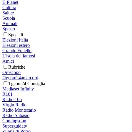
E-Planet
Cultura
Salute
Scuola
Animali
Spazio
Speciali
Elezioni Italia
Elezioni estero
Grande Fratello
L'isola dei famosi
Amici
Rubriche
Oroscopo
#tgcom24amarcord
Tgcom24 Consiglia
Mediaset Infinity
R101
Radio 105
Virgin Radio
Radio Montecarlo
Radio Subasio
Comingsoon
Superguidatv
Zuppa di Porro