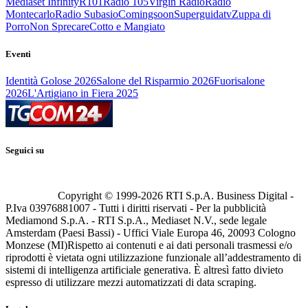
Mediaset Infinity
R101
Radio 105
Virgin Radio
Radio
Montecarlo
Radio Subasio
Comingsoon
Superguidatv
Zuppa di
Porro
Non Sprecare
Cotto e Mangiato
Eventi
Identità Golose 2026
Salone del Risparmio 2026
Fuorisalone
2026
L'Artigiano in Fiera 2025
Seguici su
Copyright © 1999-
2026
RTI S.p.A. Business Digital -
P.Iva 03976881007 - Tutti i diritti riservati - Per la pubblicità
Mediamond S.p.A. - RTI S.p.A., Mediaset N.V., sede legale
Amsterdam (Paesi Bassi) - Uffici Viale Europa 46, 20093 Cologno
Monzese (MI)
Rispetto ai contenuti e ai dati personali trasmessi e/o
riprodotti è vietata ogni utilizzazione funzionale all’addestramento di
sistemi di intelligenza artificiale generativa. È altresì fatto divieto
espresso di utilizzare mezzi automatizzati di data scraping.