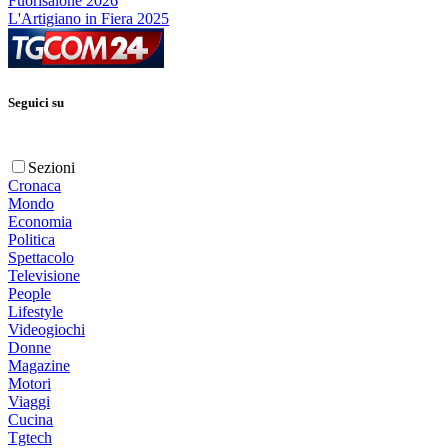
Fuorisalone 2026
L'Artigiano in Fiera 2025
Seguici su
Sezioni
Cronaca
Mondo
Economia
Politica
Spettacolo
Televisione
People
Lifestyle
Videogiochi
Donne
Magazine
Motori
Viaggi
Cucina
Tgtech