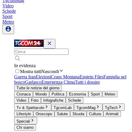
TgcomMag
Video
Schede
Sport
Meteo
In evidenza
Mostra tutti
Nascondi
Guerra Iran
Elezioni
Crans Montana
Epstein Files
Famiglia nel
bosco
Garlasco
Emergenza Clima
Tutti i dossier
Tutte le notizie del giorno
Cronaca
Mondo
Politica
Economia
Sport
Meteo
Video
Foto
Infografiche
Schede
Tv & Spettacolo
TgcomLab
TgcomMag
TgTech
Lifestyle
Oroscopo
Salute
Skuola
Cultura
Animali
Speciali
Chi siamo