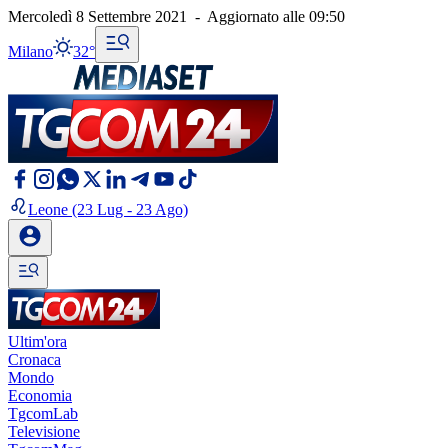
Mercoledì 8 Settembre 2021
-
Aggiornato alle
09:50
Milano
32°
Leone
(23 Lug - 23 Ago)
Ultim'ora
Cronaca
Mondo
Economia
TgcomLab
Televisione