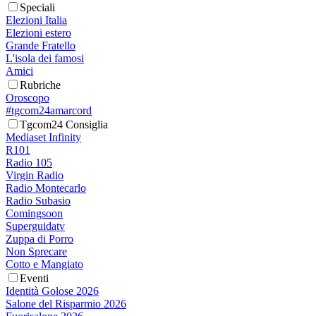
Speciali
Elezioni Italia
Elezioni estero
Grande Fratello
L'isola dei famosi
Amici
Rubriche
Oroscopo
#tgcom24amarcord
Tgcom24 Consiglia
Mediaset Infinity
R101
Radio 105
Virgin Radio
Radio Montecarlo
Radio Subasio
Comingsoon
Superguidatv
Zuppa di Porro
Non Sprecare
Cotto e Mangiato
Eventi
Identità Golose 2026
Salone del Risparmio 2026