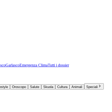
osco
Garlasco
Emergenza Clima
Tutti i dossier
estyle
Oroscopo
Salute
Skuola
Cultura
Animali
Speciali