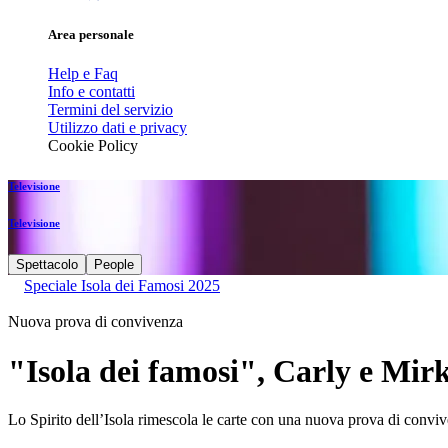
Area personale
Help e Faq
Info e contatti
Termini del servizio
Utilizzo dati e privacy
Cookie Policy
Televisione
Televisione
Spettacolo
People
Speciale Isola dei Famosi 2025
Nuova prova di convivenza
"Isola dei famosi", Carly e Mi
Lo Spirito dell’Isola rimescola le carte con una nuova prova di convi