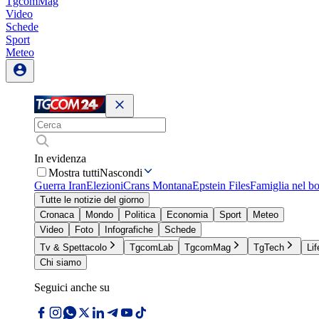
TgcomMag
Video
Schede
Sport
Meteo
In evidenza
Mostra tutti
Nascondi
Guerra Iran
Elezioni
Crans Montana
Epstein Files
Famiglia nel b
Tutte le notizie del giorno
Cronaca
Mondo
Politica
Economia
Sport
Meteo
Video
Foto
Infografiche
Schede
Tv & Spettacolo
TgcomLab
TgcomMag
TgTech
Lif
Chi siamo
Seguici anche su