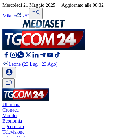
Mercoledì 21 Maggio 2025
-
Aggiornato alle
08:32
Milano
25°
Leone
(23 Lug - 23 Ago)
Ultim'ora
Cronaca
Mondo
Economia
TgcomLab
Televisione