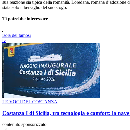
sua reazione sia tipica della romanità. Loredana, romana d’adozione d
stata solo il bersaglio del suo sfogo.
Ti potrebbe interessare
isola dei famosi
tv
LE VOCI DEL COSTANZA
Costanza I di Sicilia, tra tecnologia e comfort: la nav
contenuto sponsorizzato