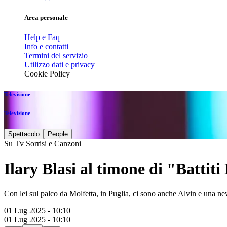
Area personale
Help e Faq
Info e contatti
Termini del servizio
Utilizzo dati e privacy
Cookie Policy
Televisione
Televisione
Spettacolo
People
Su Tv Sorrisi e Canzoni
Ilary Blasi al timone di "Battiti
Con lei sul palco da Molfetta, in Puglia, ci sono anche Alvin e una n
01 Lug 2025 - 10:10
01 Lug 2025 - 10:10