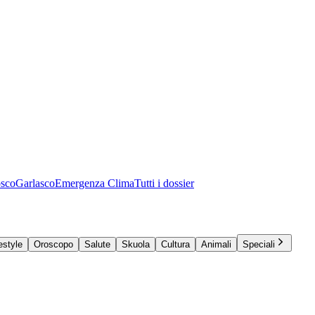
osco
Garlasco
Emergenza Clima
Tutti i dossier
estyle
Oroscopo
Salute
Skuola
Cultura
Animali
Speciali