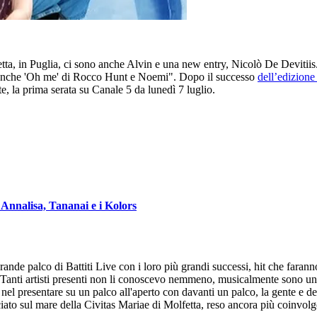
lfetta, in Puglia, ci sono anche Alvin e una new entry, Nicolò De Deviti
a anche 'Oh me' di Rocco Hunt e Noemi". Dopo il successo
dell’edizion
e, la prima serata su Canale 5 da lunedì 7 luglio.
Annalisa, Tananai e i Kolors
 grande palco di Battiti Live con i loro più grandi successi, hit che far
 "Tanti artisti presenti non li conoscevo nemmeno, musicalmente sono un 
el presentare su un palco all'aperto con davanti un palco, la gente e dei
to sul mare della Civitas Mariae di Molfetta, reso ancora più coinvolgen