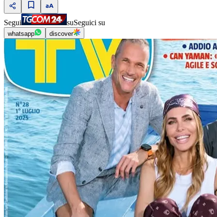
Segui
su
Seguici su
whatsapp
discover