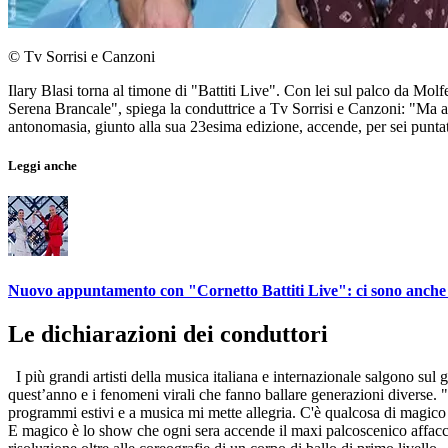
© Tv Sorrisi e Canzoni
Ilary Blasi torna al timone di "Battiti Live". Con lei sul palco da Mo
Serena Brancale", spiega la conduttrice a Tv Sorrisi e Canzoni: "M
antonomasia, giunto alla sua 23esima edizione, accende, per sei puntat
Leggi anche
Nuovo appuntamento con "Cornetto Battiti Live": ci sono anche 
Le dichiarazioni dei conduttori
I più grandi artisti della musica italiana e internazionale salgono sul
quest’anno e i fenomeni virali che fanno ballare generazioni diverse.
programmi estivi e a musica mi mette allegria. C'è qualcosa di magico n
E magico è lo show che ogni sera accende il maxi palcoscenico affaccia