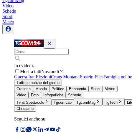
TgcomMag
Video
Schede
Sport
Meteo
In evidenza
Mostra tutti
Nascondi
Guerra Iran
Elezioni
Crans Montana
Epstein Files
Famiglia nel b
Tutte le notizie del giorno
Cronaca
Mondo
Politica
Economia
Sport
Meteo
Video
Foto
Infografiche
Schede
Tv & Spettacolo
TgcomLab
TgcomMag
TgTech
Lif
Chi siamo
Seguici anche su