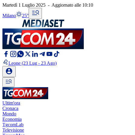
Martedì 1 Luglio 2025
-
Aggiornato alle
10:10
Milano
25°
Leone
(23 Lug - 23 Ago)
Ultim'ora
Cronaca
Mondo
Economia
TgcomLab
Televisione