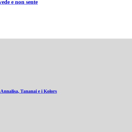
 vede e non sente
Annalisa, Tananai e i Kolors