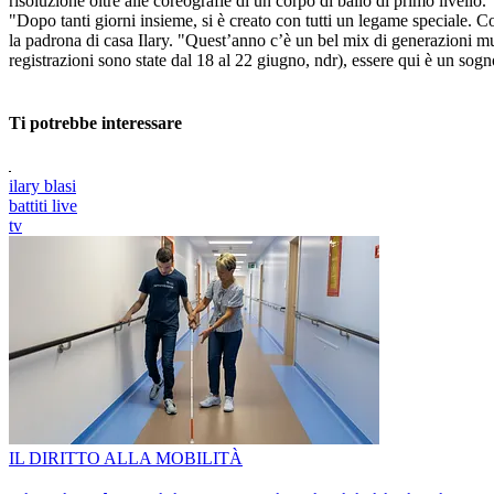
risoluzione oltre alle coreografie di un corpo di ballo di primo livello.
"Dopo tanti giorni insieme, si è creato con tutti un legame speciale. C
la padrona di casa Ilary. "Quest’anno c’è un bel mix di generazioni mu
registrazioni sono state dal 18 al 22 giugno, ndr), essere qui è un sog
Ti potrebbe interessare
ilary blasi
battiti live
tv
IL DIRITTO ALLA MOBILITÀ