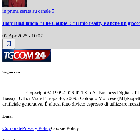
in prima serata su canale 5
Ilary Blasi lancia "The Couple": "Il mio reality è anche un gioco
02 Apr 2025 - 10:07
Seguici su
Copyright © 1999-
2026
RTI S.p.A. Business Digital - P.I
Bassi) - Uffici Viale Europa 46, 20093 Cologno Monzese (MI)
Rispett
artificiale generativa. È altresì fatto divieto espresso di utilizzare mez
Legal
Corporate
Privacy Policy
Cookie Policy