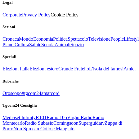
Legal
Corporate
Privacy Policy
Cookie Policy
Sezioni
Cronaca
Mondo
Economia
Politica
Spettacolo
Televisione
People
Lifestyl
Planet
Cultura
Salute
Scuola
Animali
Spazio
Speciali
Elezioni Italia
Elezioni estero
Grande Fratello
L'isola dei famosi
Amici
Rubriche
Oroscopo
#tgcom24amarcord
Tgcom24 Consiglia
Mediaset Infinity
R101
Radio 105
Virgin Radio
Radio
Montecarlo
Radio Subasio
Comingsoon
Superguidatv
Zuppa di
Porro
Non Sprecare
Cotto e Mangiato