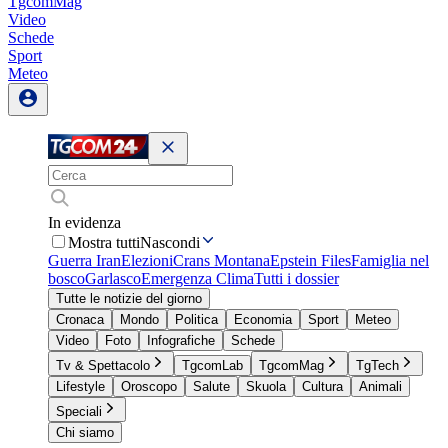
TgcomMag
Video
Schede
Sport
Meteo
In evidenza
Mostra tutti
Nascondi
Guerra Iran
Elezioni
Crans Montana
Epstein Files
Famiglia nel
bosco
Garlasco
Emergenza Clima
Tutti i dossier
Tutte le notizie del giorno
Cronaca
Mondo
Politica
Economia
Sport
Meteo
Video
Foto
Infografiche
Schede
Tv & Spettacolo
TgcomLab
TgcomMag
TgTech
Lifestyle
Oroscopo
Salute
Skuola
Cultura
Animali
Speciali
Chi siamo