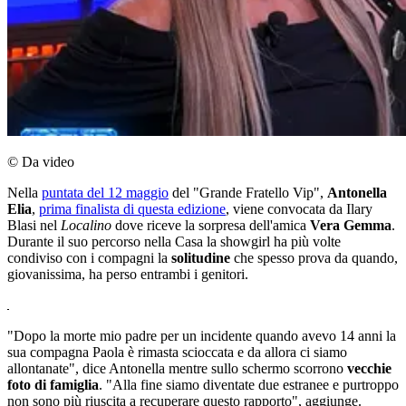
© Da video
Nella
puntata del 12 maggio
del "Grande Fratello Vip",
Antonella
Elia
,
prima finalista di questa edizione
, viene convocata da Ilary
Blasi nel
Localino
dove riceve la sorpresa dell'amica
Vera Gemma
.
Durante il suo percorso nella Casa la showgirl ha più volte
condiviso con i compagni la
solitudine
che spesso prova da quando,
giovanissima, ha perso entrambi i genitori.
"Dopo la morte mio padre per un incidente quando avevo 14 anni la
sua compagna Paola è rimasta scioccata e da allora ci siamo
allontanate", dice Antonella mentre sullo schermo scorrono
vecchie
foto di famiglia
. "Alla fine siamo diventate due estranee e purtroppo
non sono più riuscita a recuperare questo rapporto", aggiunge.