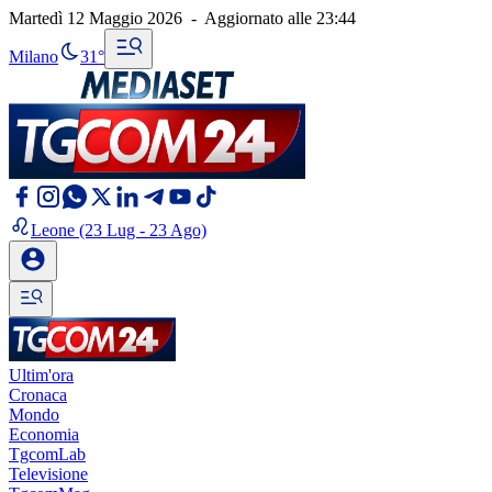
Martedì 12 Maggio 2026
-
Aggiornato alle
23:44
Milano
31°
Leone
(23 Lug - 23 Ago)
Ultim'ora
Cronaca
Mondo
Economia
TgcomLab
Televisione