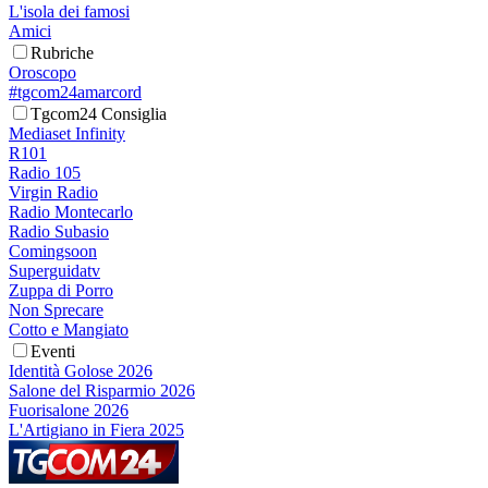
L'isola dei famosi
Amici
Rubriche
Oroscopo
#tgcom24amarcord
Tgcom24 Consiglia
Mediaset Infinity
R101
Radio 105
Virgin Radio
Radio Montecarlo
Radio Subasio
Comingsoon
Superguidatv
Zuppa di Porro
Non Sprecare
Cotto e Mangiato
Eventi
Identità Golose 2026
Salone del Risparmio 2026
Fuorisalone 2026
L'Artigiano in Fiera 2025