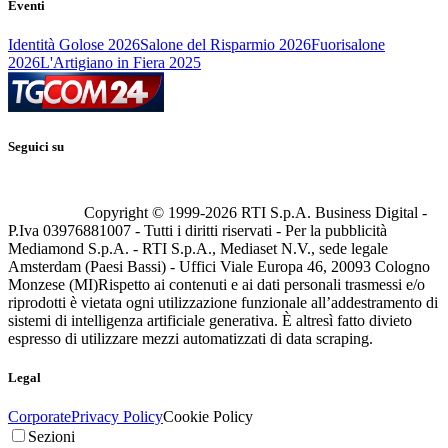
Eventi
Identità Golose 2026
Salone del Risparmio 2026
Fuorisalone
2026
L'Artigiano in Fiera 2025
Seguici su
Copyright © 1999-
2026
RTI S.p.A. Business Digital -
P.Iva 03976881007 - Tutti i diritti riservati - Per la pubblicità
Mediamond S.p.A. - RTI S.p.A., Mediaset N.V., sede legale
Amsterdam (Paesi Bassi) - Uffici Viale Europa 46, 20093 Cologno
Monzese (MI)
Rispetto ai contenuti e ai dati personali trasmessi e/o
riprodotti è vietata ogni utilizzazione funzionale all’addestramento di
sistemi di intelligenza artificiale generativa. È altresì fatto divieto
espresso di utilizzare mezzi automatizzati di data scraping.
Legal
Corporate
Privacy Policy
Cookie Policy
Sezioni