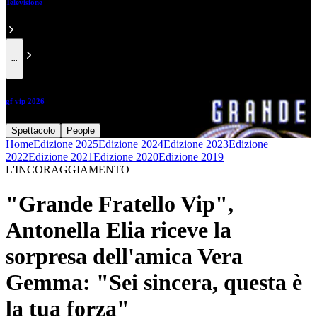
Televisione
...
gf vip 2026
Spettacolo
People
Home
Edizione 2025
Edizione 2024
Edizione 2023
Edizione
2022
Edizione 2021
Edizione 2020
Edizione 2019
L'INCORAGGIAMENTO
"Grande Fratello Vip",
Antonella Elia riceve la
sorpresa dell'amica Vera
Gemma: "Sei sincera, questa è
la tua forza"