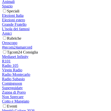
Animali
Spazio
Speciali
Elezioni Italia
Elezioni estero
Grande Fratello
L'isola dei famosi
Amici
Rubriche
Oroscopo
#tgcom24amarcord
Tgcom24 Consiglia
Mediaset Infinity
R101
Radio 105
Virgin Radio
Radio Montecarlo
Radio Subasio
Comingsoon
Superguidatv
Zuppa di Porro
Non Sprecare
Cotto e Mangiato
Eventi
Identità Golose 2026