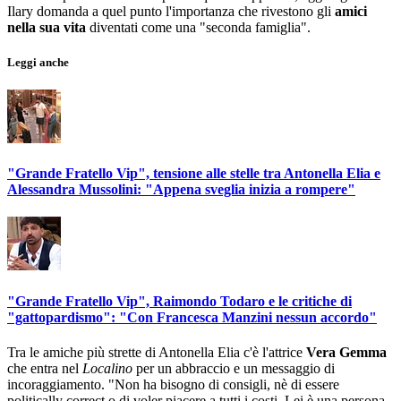
Ilary domanda a quel punto l'importanza che rivestono gli
amici
nella sua vita
diventati come una "seconda famiglia".
Leggi anche
"Grande Fratello Vip", tensione alle stelle tra Antonella Elia e
Alessandra Mussolini: "Appena sveglia inizia a rompere"
"Grande Fratello Vip", Raimondo Todaro e le critiche di
"gattopardismo": "Con Francesca Manzini nessun accordo"
Tra le amiche più strette di Antonella Elia c'è l'attrice
Vera Gemma
che entra nel
Localino
per un abbraccio e un messaggio di
incoraggiamento. "Non ha bisogno di consigli, nè di essere
politically correct o di voler piacere a tutti i costi. Lei è una persona