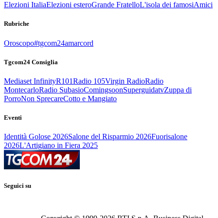
Elezioni Italia
Elezioni estero
Grande Fratello
L'isola dei famosi
Amici
Rubriche
Oroscopo
#tgcom24amarcord
Tgcom24 Consiglia
Mediaset Infinity
R101
Radio 105
Virgin Radio
Radio
Montecarlo
Radio Subasio
Comingsoon
Superguidatv
Zuppa di
Porro
Non Sprecare
Cotto e Mangiato
Eventi
Identità Golose 2026
Salone del Risparmio 2026
Fuorisalone
2026
L'Artigiano in Fiera 2025
Seguici su