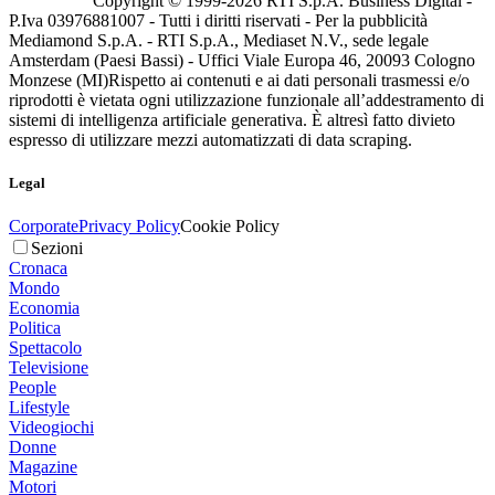
Copyright © 1999-
2026
RTI S.p.A. Business Digital -
P.Iva 03976881007 - Tutti i diritti riservati - Per la pubblicità
Mediamond S.p.A. - RTI S.p.A., Mediaset N.V., sede legale
Amsterdam (Paesi Bassi) - Uffici Viale Europa 46, 20093 Cologno
Monzese (MI)
Rispetto ai contenuti e ai dati personali trasmessi e/o
riprodotti è vietata ogni utilizzazione funzionale all’addestramento di
sistemi di intelligenza artificiale generativa. È altresì fatto divieto
espresso di utilizzare mezzi automatizzati di data scraping.
Legal
Corporate
Privacy Policy
Cookie Policy
Sezioni
Cronaca
Mondo
Economia
Politica
Spettacolo
Televisione
People
Lifestyle
Videogiochi
Donne
Magazine
Motori