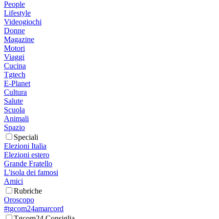
People
Lifestyle
Videogiochi
Donne
Magazine
Motori
Viaggi
Cucina
Tgtech
E-Planet
Cultura
Salute
Scuola
Animali
Spazio
Speciali
Elezioni Italia
Elezioni estero
Grande Fratello
L'isola dei famosi
Amici
Rubriche
Oroscopo
#tgcom24amarcord
Tgcom24 Consiglia