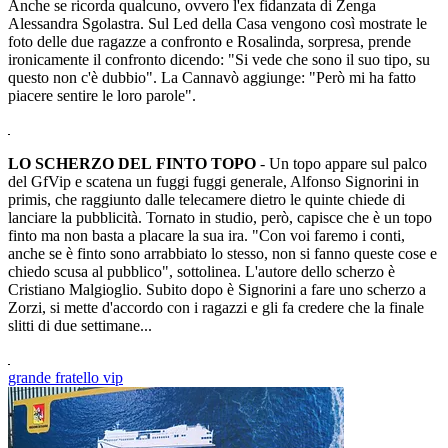
Anche se ricorda qualcuno, ovvero l'ex fidanzata di Zenga
Alessandra Sgolastra. Sul Led della Casa vengono così mostrate le
foto delle due ragazze a confronto e Rosalinda, sorpresa, prende
ironicamente il confronto dicendo: "Si vede che sono il suo tipo, su
questo non c'è dubbio". La Cannavò aggiunge: "Però mi ha fatto
piacere sentire le loro parole".
LO SCHERZO DEL FINTO TOPO
- Un topo appare sul palco
del GfVip e scatena un fuggi fuggi generale, Alfonso Signorini in
primis, che raggiunto dalle telecamere dietro le quinte chiede di
lanciare la pubblicità. Tornato in studio, però, capisce che è un topo
finto ma non basta a placare la sua ira. "Con voi faremo i conti,
anche se è finto sono arrabbiato lo stesso, non si fanno queste cose e
chiedo scusa al pubblico", sottolinea. L'autore dello scherzo è
Cristiano Malgioglio. Subito dopo è Signorini a fare uno scherzo a
Zorzi, si mette d'accordo con i ragazzi e gli fa credere che la finale
slitti di due settimane...
grande fratello vip