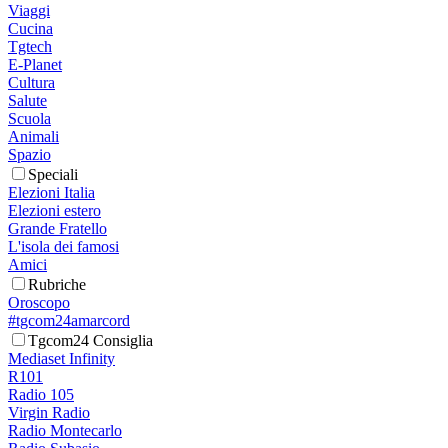
Viaggi
Cucina
Tgtech
E-Planet
Cultura
Salute
Scuola
Animali
Spazio
Speciali
Elezioni Italia
Elezioni estero
Grande Fratello
L'isola dei famosi
Amici
Rubriche
Oroscopo
#tgcom24amarcord
Tgcom24 Consiglia
Mediaset Infinity
R101
Radio 105
Virgin Radio
Radio Montecarlo