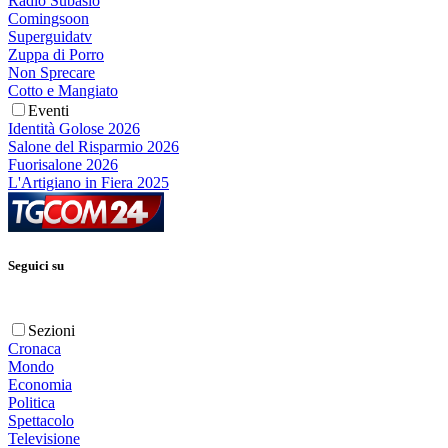
Radio Subasio
Comingsoon
Superguidatv
Zuppa di Porro
Non Sprecare
Cotto e Mangiato
Eventi
Identità Golose 2026
Salone del Risparmio 2026
Fuorisalone 2026
L'Artigiano in Fiera 2025
Seguici su
Sezioni
Cronaca
Mondo
Economia
Politica
Spettacolo
Televisione