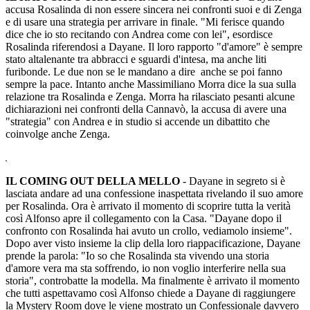
accusa Rosalinda di non essere sincera nei confronti suoi e di Zenga
e di usare una strategia per arrivare in finale. "Mi ferisce quando
dice che io sto recitando con Andrea come con lei", esordisce
Rosalinda riferendosi a Dayane. Il loro rapporto "d'amore" è sempre
stato altalenante tra abbracci e sguardi d'intesa, ma anche liti
furibonde. Le due non se le mandano a dire anche se poi fanno
sempre la pace. Intanto anche Massimiliano Morra dice la sua sulla
relazione tra Rosalinda e Zenga. Morra ha rilasciato pesanti alcune
dichiarazioni nei confronti della Cannavò, la accusa di avere una
"strategia" con Andrea e in studio si accende un dibattito che
coinvolge anche Zenga.
IL COMING OUT DELLA MELLO
- Dayane in segreto si è
lasciata andare ad una confessione inaspettata rivelando il suo amore
per Rosalinda. Ora è arrivato il momento di scoprire tutta la verità
così Alfonso apre il collegamento con la Casa. "Dayane dopo il
confronto con Rosalinda hai avuto un crollo, vediamolo insieme".
Dopo aver visto insieme la clip della loro riappacificazione, Dayane
prende la parola: "Io so che Rosalinda sta vivendo una storia
d'amore vera ma sta soffrendo, io non voglio interferire nella sua
storia", controbatte la modella. Ma finalmente è arrivato il momento
che tutti aspettavamo così Alfonso chiede a Dayane di raggiungere
la Mystery Room dove le viene mostrato un Confessionale davvero