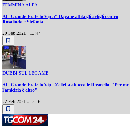
FEMMINA ALFA
Al "Grande Fratello Vip 5" Dayane affila gli artigli contro
Rosalinda e Stefania
20 Feb 2021 - 13:47
DUBBI SUL LEGAME
Al "Grande Fratello Vip" Zelletta attacca le Rosmello: "Per me
l'amicizia è altro"
22 Feb 2021 - 12:16