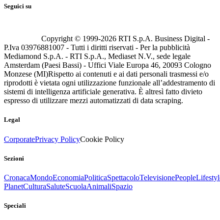
Seguici su
Copyright © 1999-
2026
RTI S.p.A. Business Digital -
P.Iva 03976881007 - Tutti i diritti riservati - Per la pubblicità
Mediamond S.p.A. - RTI S.p.A., Mediaset N.V., sede legale
Amsterdam (Paesi Bassi) - Uffici Viale Europa 46, 20093 Cologno
Monzese (MI)
Rispetto ai contenuti e ai dati personali trasmessi e/o
riprodotti è vietata ogni utilizzazione funzionale all’addestramento di
sistemi di intelligenza artificiale generativa. È altresì fatto divieto
espresso di utilizzare mezzi automatizzati di data scraping.
Legal
Corporate
Privacy Policy
Cookie Policy
Sezioni
Cronaca
Mondo
Economia
Politica
Spettacolo
Televisione
People
Lifestyl
Planet
Cultura
Salute
Scuola
Animali
Spazio
Speciali