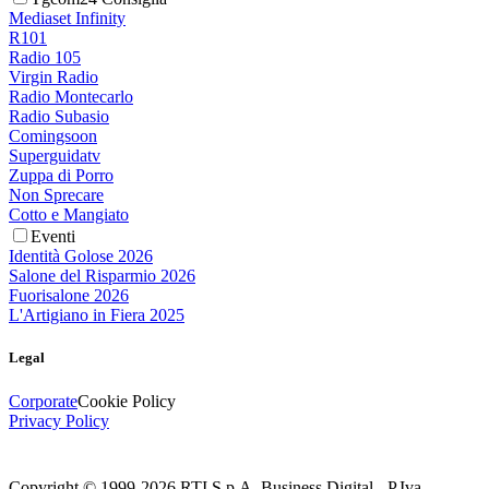
Mediaset Infinity
R101
Radio 105
Virgin Radio
Radio Montecarlo
Radio Subasio
Comingsoon
Superguidatv
Zuppa di Porro
Non Sprecare
Cotto e Mangiato
Eventi
Identità Golose 2026
Salone del Risparmio 2026
Fuorisalone 2026
L'Artigiano in Fiera 2025
Legal
Corporate
Cookie Policy
Privacy Policy
Copyright © 1999-
2026
RTI S.p.A. Business Digital - P.Iva