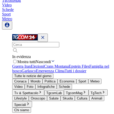
TgcomMag
Video
Schede
Sport
Meteo
In evidenza
Mostra tutti
Nascondi
Guerra Iran
Elezioni
Crans Montana
Epstein Files
Famiglia nel
bosco
Garlasco
Emergenza Clima
Tutti i dossier
Tutte le notizie del giorno
Cronaca
Mondo
Politica
Economia
Sport
Meteo
Video
Foto
Infografiche
Schede
Tv & Spettacolo
TgcomLab
TgcomMag
TgTech
Lifestyle
Oroscopo
Salute
Skuola
Cultura
Animali
Speciali
Chi siamo