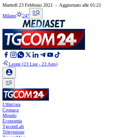
Martedì 23 Febbraio 2021
-
Aggiornato alle
01:21
Milano
24°
Leone
(23 Lug - 23 Ago)
Ultim'ora
Cronaca
Mondo
Economia
TgcomLab
Televisione