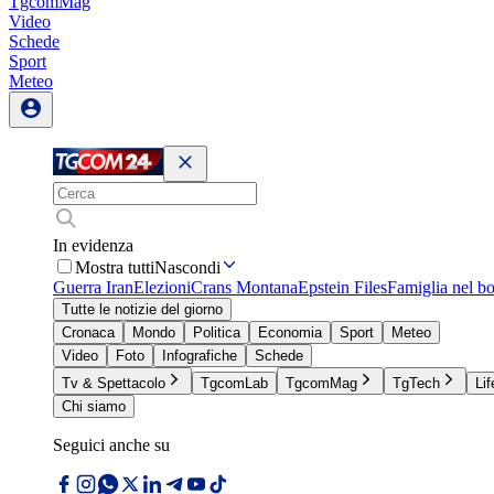
TgcomMag
Video
Schede
Sport
Meteo
In evidenza
Mostra tutti
Nascondi
Guerra Iran
Elezioni
Crans Montana
Epstein Files
Famiglia nel b
Tutte le notizie del giorno
Cronaca
Mondo
Politica
Economia
Sport
Meteo
Video
Foto
Infografiche
Schede
Tv & Spettacolo
TgcomLab
TgcomMag
TgTech
Lif
Chi siamo
Seguici anche su