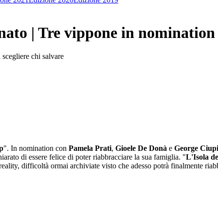
ato | Tre vippone in nomination
 scegliere chi salvare
p
". In nomination con
Pamela Prati
,
Gioele De Donà
e
George Ciupi
arato di essere felice di poter riabbracciare la sua famiglia. "
L'Isola de
ality, difficoltà ormai archiviate visto che adesso potrà finalmente riab