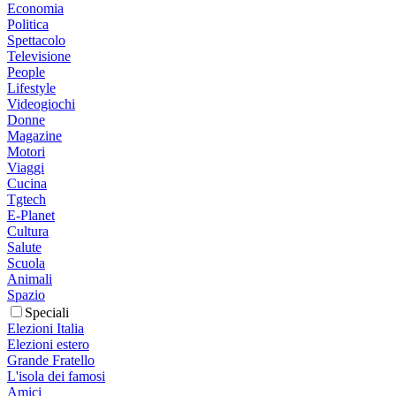
Economia
Politica
Spettacolo
Televisione
People
Lifestyle
Videogiochi
Donne
Magazine
Motori
Viaggi
Cucina
Tgtech
E-Planet
Cultura
Salute
Scuola
Animali
Spazio
Speciali
Elezioni Italia
Elezioni estero
Grande Fratello
L'isola dei famosi
Amici