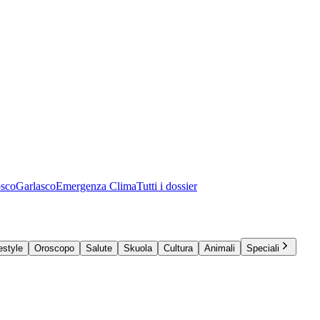
osco
Garlasco
Emergenza Clima
Tutti i dossier
estyle
Oroscopo
Salute
Skuola
Cultura
Animali
Speciali