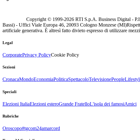
Copyright © 1999-
2026
RTI S.p.A. Business Digital - P.I
Bassi) - Uffici Viale Europa 46, 20093 Cologno Monzese (MI)
Rispett
artificiale generativa. È altresì fatto divieto espresso di utilizzare mez
Legal
Corporate
Privacy Policy
Cookie Policy
Sezioni
Cronaca
Mondo
Economia
Politica
Spettacolo
Televisione
People
Lifestyl
Speciali
Elezioni Italia
Elezioni estero
Grande Fratello
L'isola dei famosi
Amici
Rubriche
Oroscopo
#tgcom24amarcord