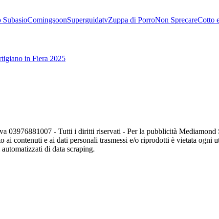
 Subasio
Comingsoon
Superguidatv
Zuppa di Porro
Non Sprecare
Cotto 
tigiano in Fiera 2025
va 03976881007 - Tutti i diritti riservati - Per la pubblicità Mediamon
o ai contenuti e ai dati personali trasmessi e/o riprodotti è vietata ogni 
zi automatizzati di data scraping.