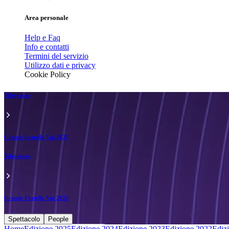
Area personale
Help e Faq
Info e contatti
Termini del servizio
Utilizzo dati e privacy
Cookie Policy
Televisione
Grande Fratello Vip 2022
Televisione
Grande Fratello Vip 2022
Spettacolo
People
Home
Edizione 2025
Edizione 2024
Edizione 2023
Edizione 2022
Ediz