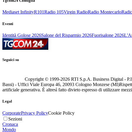
Tgcom24 Consiglia
Mediaset Infinity
R101
Radio 105
Virgin Radio
Radio Montecarlo
Radio
Eventi
Identità Golose 2026
Salone del Risparmio 2026
Fuorisalone 2026
L'Ar
Seguici su
Copyright © 1999-
2026
RTI S.p.A. Business Digital - P.I
Bassi) - Uffici Viale Europa 46, 20093 Cologno Monzese (MI)
Rispett
artificiale generativa. È altresì fatto divieto espresso di utilizzare mez
Legal
Corporate
Privacy Policy
Cookie Policy
Sezioni
Cronaca
Mondo