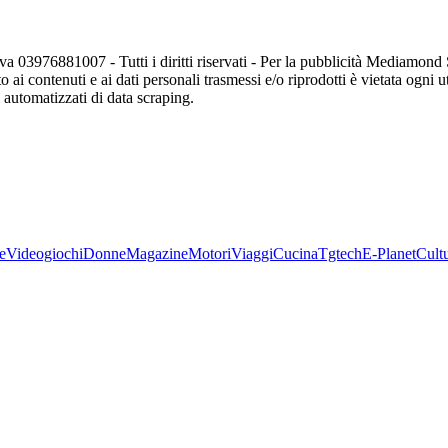
va 03976881007 - Tutti i diritti riservati - Per la pubblicità Mediamon
o ai contenuti e ai dati personali trasmessi e/o riprodotti è vietata ogni 
zi automatizzati di data scraping.
e
Videogiochi
Donne
Magazine
Motori
Viaggi
Cucina
Tgtech
E-Planet
Cult