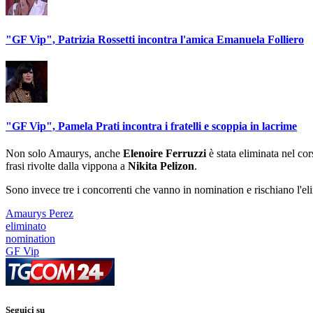
"GF Vip", Patrizia Rossetti incontra l'amica Emanuela Folliero
"GF Vip", Pamela Prati incontra i fratelli e scoppia in lacrime
Non solo Amaurys, anche
Elenoire Ferruzzi
è stata eliminata nel co
frasi rivolte dalla vippona a
Nikita Pelizon
.
Sono invece tre i concorrenti che vanno in nomination e rischiano l'eli
Amaurys Perez
eliminato
nomination
GF Vip
Seguici su