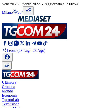
Venerdì 28 Ottobre 2022
-
Aggiornato alle
00:54
Milano
26°
Leone
(23 Lug - 23 Ago)
Ultim'ora
Cronaca
Mondo
Economia
TgcomLab
Televisione