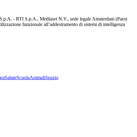
d S.p.A. - RTI S.p.A., Mediaset N.V., sede legale Amsterdam (Paesi
utilizzazione funzionale all’addestramento di sistemi di intelligenza
ura
Salute
Scuola
Animali
Spazio