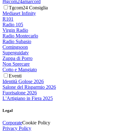
#tgcom24amarcord
Tgcom24 Consiglia
Mediaset Infinity
R101
Radio 105
Virgin Radio
Radio Montecarlo
Radio Subasio
Comingsoon
Superguidatv
Zuppa di Porro
Non Sprecare
Cotto e Mangiato
Eventi
Identità Golose 2026
Salone del Risparmio 2026
Fuorisalone 2026
L'Artigiano in Fiera 2025
Legal
Corporate
Cookie Policy
Privacy Policy