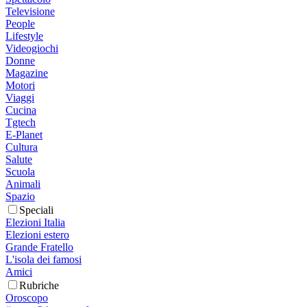
Televisione
People
Lifestyle
Videogiochi
Donne
Magazine
Motori
Viaggi
Cucina
Tgtech
E-Planet
Cultura
Salute
Scuola
Animali
Spazio
Speciali
Elezioni Italia
Elezioni estero
Grande Fratello
L'isola dei famosi
Amici
Rubriche
Oroscopo