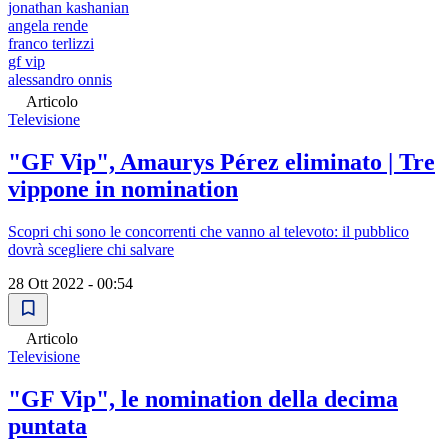
jonathan kashanian
angela rende
franco terlizzi
gf vip
alessandro onnis
Articolo
Televisione
"GF Vip", Amaurys Pérez eliminato | Tre
vippone in nomination
Scopri chi sono le concorrenti che vanno al televoto: il pubblico
dovrà scegliere chi salvare
28 Ott 2022 - 00:54
Articolo
Televisione
"GF Vip", le nomination della decima
puntata