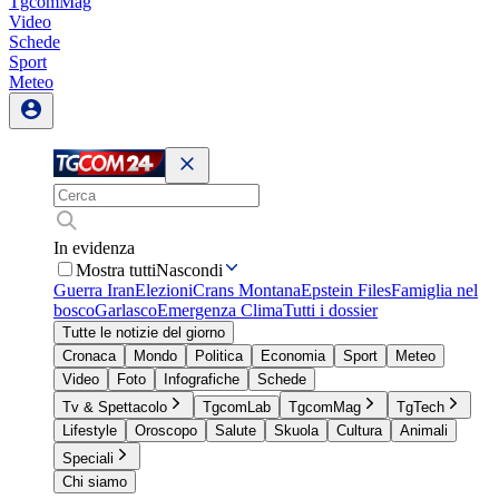
TgcomMag
Video
Schede
Sport
Meteo
In evidenza
Mostra tutti
Nascondi
Guerra Iran
Elezioni
Crans Montana
Epstein Files
Famiglia nel
bosco
Garlasco
Emergenza Clima
Tutti i dossier
Tutte le notizie del giorno
Cronaca
Mondo
Politica
Economia
Sport
Meteo
Video
Foto
Infografiche
Schede
Tv & Spettacolo
TgcomLab
TgcomMag
TgTech
Lifestyle
Oroscopo
Salute
Skuola
Cultura
Animali
Speciali
Chi siamo