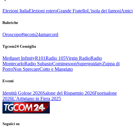
Elezioni Italia
Elezioni estero
Grande Fratello
L'isola dei famosi
Amici
Rubriche
Oroscopo
#tgcom24amarcord
Tgcom24 Consiglia
Mediaset Infinity
R101
Radio 105
Virgin Radio
Radio
Montecarlo
Radio Subasio
Comingsoon
Superguidatv
Zuppa di
Porro
Non Sprecare
Cotto e Mangiato
Eventi
Identità Golose 2026
Salone del Risparmio 2026
Fuorisalone
2026
L'Artigiano in Fiera 2025
Seguici su