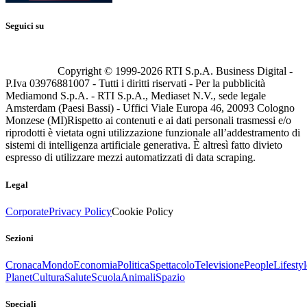
Seguici su
Copyright © 1999-
2026
RTI S.p.A. Business Digital -
P.Iva 03976881007 - Tutti i diritti riservati - Per la pubblicità
Mediamond S.p.A. - RTI S.p.A., Mediaset N.V., sede legale
Amsterdam (Paesi Bassi) - Uffici Viale Europa 46, 20093 Cologno
Monzese (MI)
Rispetto ai contenuti e ai dati personali trasmessi e/o
riprodotti è vietata ogni utilizzazione funzionale all’addestramento di
sistemi di intelligenza artificiale generativa. È altresì fatto divieto
espresso di utilizzare mezzi automatizzati di data scraping.
Legal
Corporate
Privacy Policy
Cookie Policy
Sezioni
Cronaca
Mondo
Economia
Politica
Spettacolo
Televisione
People
Lifestyl
Planet
Cultura
Salute
Scuola
Animali
Spazio
Speciali