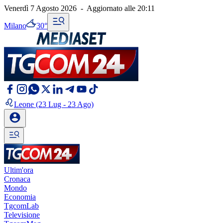
Venerdì 7 Agosto 2026
-
Aggiornato alle
20:11
Milano
30°
Leone
(23 Lug - 23 Ago)
Ultim'ora
Cronaca
Mondo
Economia
TgcomLab
Televisione