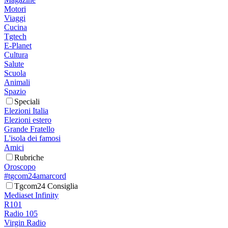
Motori
Viaggi
Cucina
Tgtech
E-Planet
Cultura
Salute
Scuola
Animali
Spazio
Speciali
Elezioni Italia
Elezioni estero
Grande Fratello
L'isola dei famosi
Amici
Rubriche
Oroscopo
#tgcom24amarcord
Tgcom24 Consiglia
Mediaset Infinity
R101
Radio 105
Virgin Radio