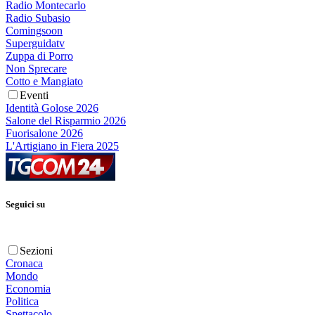
Radio Montecarlo
Radio Subasio
Comingsoon
Superguidatv
Zuppa di Porro
Non Sprecare
Cotto e Mangiato
Eventi
Identità Golose 2026
Salone del Risparmio 2026
Fuorisalone 2026
L'Artigiano in Fiera 2025
Seguici su
Sezioni
Cronaca
Mondo
Economia
Politica
Spettacolo