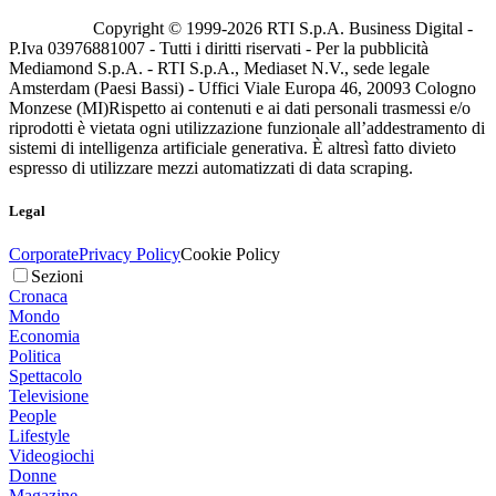
Copyright © 1999-
2026
RTI S.p.A. Business Digital -
P.Iva 03976881007 - Tutti i diritti riservati - Per la pubblicità
Mediamond S.p.A. - RTI S.p.A., Mediaset N.V., sede legale
Amsterdam (Paesi Bassi) - Uffici Viale Europa 46, 20093 Cologno
Monzese (MI)
Rispetto ai contenuti e ai dati personali trasmessi e/o
riprodotti è vietata ogni utilizzazione funzionale all’addestramento di
sistemi di intelligenza artificiale generativa. È altresì fatto divieto
espresso di utilizzare mezzi automatizzati di data scraping.
Legal
Corporate
Privacy Policy
Cookie Policy
Sezioni
Cronaca
Mondo
Economia
Politica
Spettacolo
Televisione
People
Lifestyle
Videogiochi
Donne
Magazine