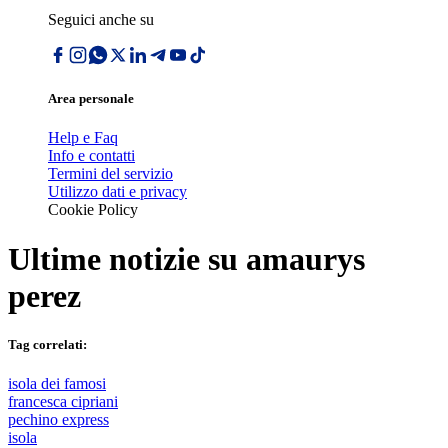
Seguici anche su
Area personale
Help e Faq
Info e contatti
Termini del servizio
Utilizzo dati e privacy
Cookie Policy
Ultime notizie su
amaurys
perez
Tag correlati:
isola dei famosi
francesca cipriani
pechino express
isola