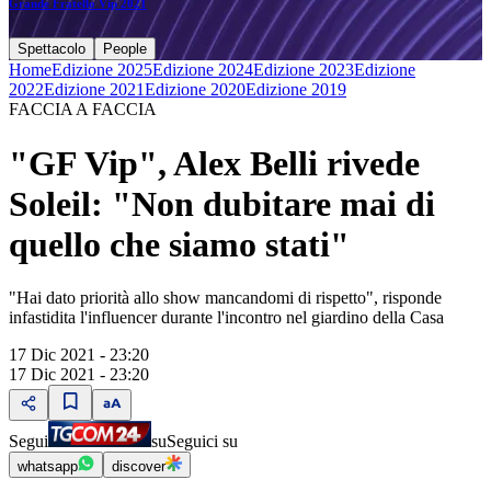
Grande Fratello Vip 2021
Spettacolo
People
Home
Edizione 2025
Edizione 2024
Edizione 2023
Edizione
2022
Edizione 2021
Edizione 2020
Edizione 2019
FACCIA A FACCIA
"GF Vip", Alex Belli rivede
Soleil: "Non dubitare mai di
quello che siamo stati"
"Hai dato priorità allo show mancandomi di rispetto", risponde
infastidita l'influencer durante l'incontro nel giardino della Casa
17 Dic 2021 - 23:20
17 Dic 2021 - 23:20
Segui
su
Seguici su
whatsapp
discover