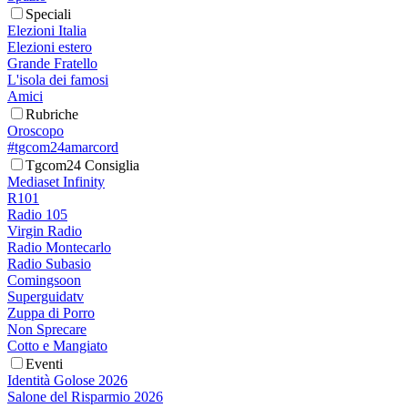
Speciali
Elezioni Italia
Elezioni estero
Grande Fratello
L'isola dei famosi
Amici
Rubriche
Oroscopo
#tgcom24amarcord
Tgcom24 Consiglia
Mediaset Infinity
R101
Radio 105
Virgin Radio
Radio Montecarlo
Radio Subasio
Comingsoon
Superguidatv
Zuppa di Porro
Non Sprecare
Cotto e Mangiato
Eventi
Identità Golose 2026
Salone del Risparmio 2026