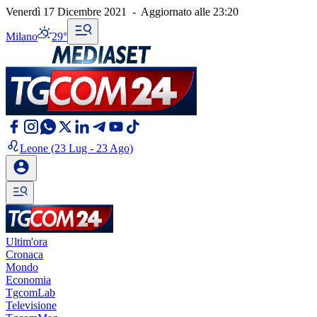
Venerdì 17 Dicembre 2021
-
Aggiornato alle
23:20
Milano
29°
Leone
(23 Lug - 23 Ago)
Ultim'ora
Cronaca
Mondo
Economia
TgcomLab
Televisione