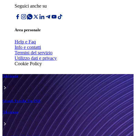
Seguici anche su
Area personale
Help e Faq
Info e contatti
Termini del servizio
Utilizzo dati e privacy
Cookie Policy
Televisione
Grande Fratello Vip 2021
Televisione