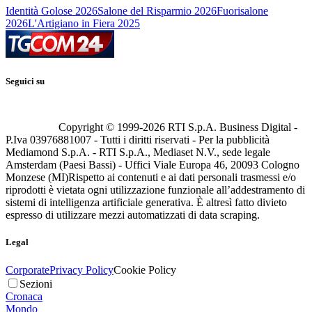
Identità Golose 2026
Salone del Risparmio 2026
Fuorisalone
2026
L'Artigiano in Fiera 2025
Seguici su
Copyright © 1999-
2026
RTI S.p.A. Business Digital -
P.Iva 03976881007 - Tutti i diritti riservati - Per la pubblicità
Mediamond S.p.A. - RTI S.p.A., Mediaset N.V., sede legale
Amsterdam (Paesi Bassi) - Uffici Viale Europa 46, 20093 Cologno
Monzese (MI)
Rispetto ai contenuti e ai dati personali trasmessi e/o
riprodotti è vietata ogni utilizzazione funzionale all’addestramento di
sistemi di intelligenza artificiale generativa. È altresì fatto divieto
espresso di utilizzare mezzi automatizzati di data scraping.
Legal
Corporate
Privacy Policy
Cookie Policy
Sezioni
Cronaca
Mondo