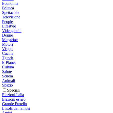
Economia
Politica
Spettacolo
Televisione
People
Lifestyle
Videogiochi
Donne
Magazine
Motori
Viaggi
Cucina
Tgtech
E-Planet
Cultura
Salute
Scuola
Animali
Spazio
Speciali
Elezioni Italia
Elezioni estero
Grande Fratello
L'isola dei famosi
Amici