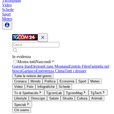
TgcomMag
Video
Schede
Sport
Meteo
In evidenza
Mostra tutti
Nascondi
Guerra Iran
Elezioni
Crans Montana
Epstein Files
Famiglia nel
bosco
Garlasco
Emergenza Clima
Tutti i dossier
Tutte le notizie del giorno
Cronaca
Mondo
Politica
Economia
Sport
Meteo
Video
Foto
Infografiche
Schede
Tv & Spettacolo
TgcomLab
TgcomMag
TgTech
Lifestyle
Oroscopo
Salute
Skuola
Cultura
Animali
Speciali
Chi siamo