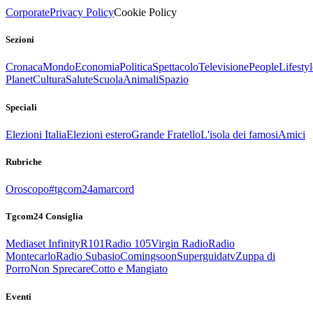
Corporate
Privacy Policy
Cookie Policy
Sezioni
Cronaca
Mondo
Economia
Politica
Spettacolo
Televisione
People
Lifestyl
Planet
Cultura
Salute
Scuola
Animali
Spazio
Speciali
Elezioni Italia
Elezioni estero
Grande Fratello
L'isola dei famosi
Amici
Rubriche
Oroscopo
#tgcom24amarcord
Tgcom24 Consiglia
Mediaset Infinity
R101
Radio 105
Virgin Radio
Radio
Montecarlo
Radio Subasio
Comingsoon
Superguidatv
Zuppa di
Porro
Non Sprecare
Cotto e Mangiato
Eventi