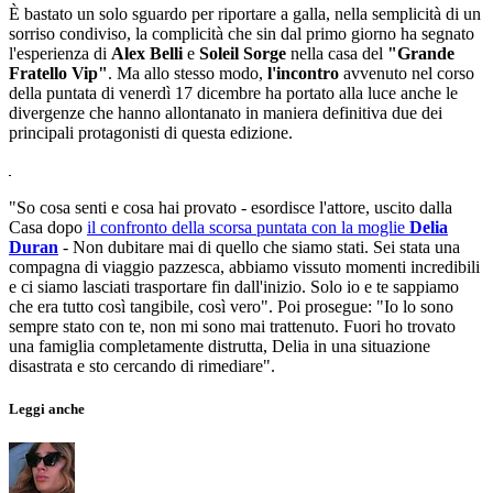
È bastato un solo sguardo per riportare a galla, nella semplicità di un
sorriso condiviso, la complicità che sin dal primo giorno ha segnato
l'esperienza di
Alex Belli
e
Soleil Sorge
nella casa del
"Grande
Fratello Vip"
. Ma allo stesso modo,
l'incontro
avvenuto nel corso
della puntata di venerdì 17 dicembre ha portato alla luce anche le
divergenze che hanno allontanato in maniera definitiva due dei
principali protagonisti di questa edizione.
"So cosa senti e cosa hai provato - esordisce l'attore, uscito dalla
Casa dopo
il confronto della scorsa puntata con la moglie
Delia
Duran
- Non dubitare mai di quello che siamo stati. Sei stata una
compagna di viaggio pazzesca, abbiamo vissuto momenti incredibili
e ci siamo lasciati trasportare fin dall'inizio. Solo io e te sappiamo
che era tutto così tangibile, così vero". Poi prosegue: "Io lo sono
sempre stato con te, non mi sono mai trattenuto. Fuori ho trovato
una famiglia completamente distrutta, Delia in una situazione
disastrata e sto cercando di rimediare".
Leggi anche