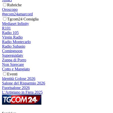
Rubriche
Oroscopo
#tgcom24amarcord
Tgcom24 Consiglia
Mediaset Infinity
R101
Radio 105
Virgin Radio
Radio Montecarlo
Radio Subasio
Comingsoon
Superguidatv
Zuppa di Porro
Non Sprecare
Cotto e Mangiato
Eventi
Identità Golose 2026
Salone del Risparmio 2026
Fuorisalone 2026
L'Artigiano in Fiera 2025