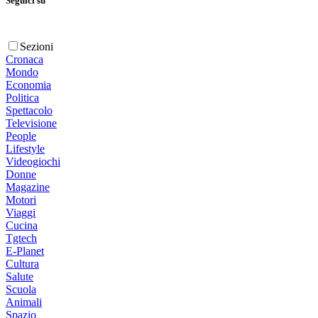
Seguici su
Sezioni
Cronaca
Mondo
Economia
Politica
Spettacolo
Televisione
People
Lifestyle
Videogiochi
Donne
Magazine
Motori
Viaggi
Cucina
Tgtech
E-Planet
Cultura
Salute
Scuola
Animali
Spazio