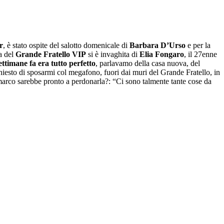
r
, è stato ospite del salotto domenicale di
Barbara D’Urso
e per la
sa del
Grande Fratello VIP
si è invaghita di
Elia Fongaro
, il 27enne
ettimane fa era tutto perfetto
, parlavamo della casa nuova, del
chiesto di sposarmi col megafono, fuori dai muri del Grande Fratello, in
nmarco sarebbe pronto a perdonarla?: “Ci sono talmente tante cose da