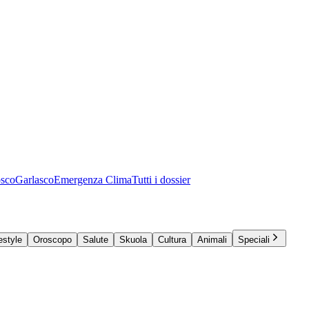
osco
Garlasco
Emergenza Clima
Tutti i dossier
estyle
Oroscopo
Salute
Skuola
Cultura
Animali
Speciali