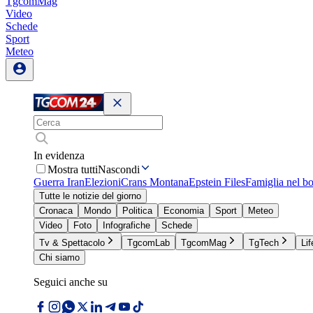
TgcomMag
Video
Schede
Sport
Meteo
In evidenza
Mostra tutti
Nascondi
Guerra Iran
Elezioni
Crans Montana
Epstein Files
Famiglia nel b
Tutte le notizie del giorno
Cronaca
Mondo
Politica
Economia
Sport
Meteo
Video
Foto
Infografiche
Schede
Tv & Spettacolo
TgcomLab
TgcomMag
TgTech
Lif
Chi siamo
Seguici anche su