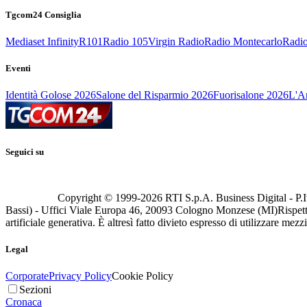
Tgcom24 Consiglia
Mediaset Infinity
R101
Radio 105
Virgin Radio
Radio Montecarlo
Radio
Eventi
Identità Golose 2026
Salone del Risparmio 2026
Fuorisalone 2026
L'Ar
Seguici su
Copyright © 1999-
2026
RTI S.p.A. Business Digital - P.I
Bassi) - Uffici Viale Europa 46, 20093 Cologno Monzese (MI)
Rispett
artificiale generativa. È altresì fatto divieto espresso di utilizzare mez
Legal
Corporate
Privacy Policy
Cookie Policy
Sezioni
Cronaca