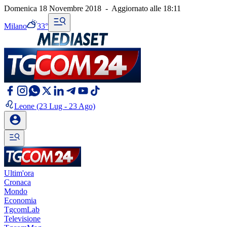
Domenica 18 Novembre 2018
-
Aggiornato alle
18:11
Milano
33°
Leone
(23 Lug - 23 Ago)
Ultim'ora
Cronaca
Mondo
Economia
TgcomLab
Televisione