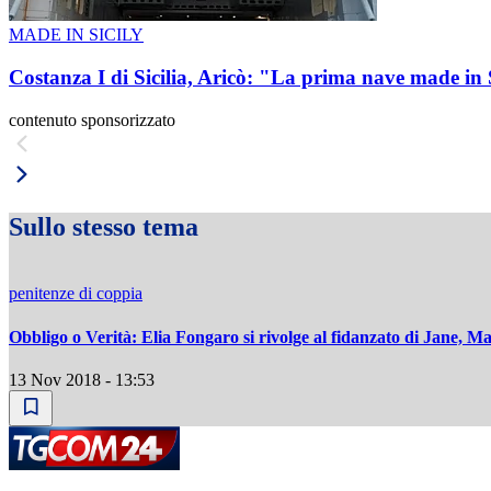
MADE IN SICILY
Costanza I di Sicilia, Aricò: "La prima nave made in 
contenuto sponsorizzato
Sullo stesso tema
penitenze di coppia
Obbligo o Verità: Elia Fongaro si rivolge al fidanzato di Jane, M
13 Nov 2018 - 13:53