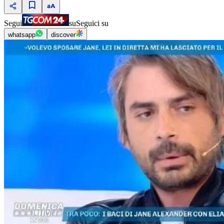
Segui
su
Seguici su
whatsapp
discover