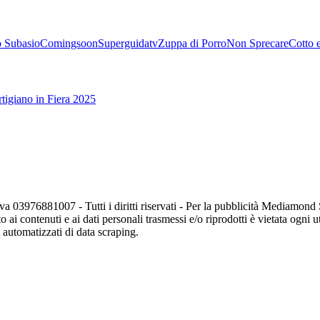
 Subasio
Comingsoon
Superguidatv
Zuppa di Porro
Non Sprecare
Cotto 
tigiano in Fiera 2025
va 03976881007 - Tutti i diritti riservati - Per la pubblicità Mediamon
o ai contenuti e ai dati personali trasmessi e/o riprodotti è vietata ogni 
zi automatizzati di data scraping.