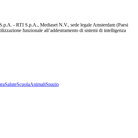
d S.p.A. - RTI S.p.A., Mediaset N.V., sede legale Amsterdam (Paesi
utilizzazione funzionale all’addestramento di sistemi di intelligenza
ura
Salute
Scuola
Animali
Spazio