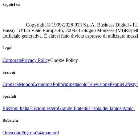
Seguici su
Copyright © 1999-
2026
RTI S.p.A. Business Digital - P.I
Bassi) - Uffici Viale Europa 46, 20093 Cologno Monzese (MI)
Rispett
artificiale generativa. È altresì fatto divieto espresso di utilizzare mez
Legal
Corporate
Privacy Policy
Cookie Policy
Sezioni
Cronaca
Mondo
Economia
Politica
Spettacolo
Televisione
People
Lifestyl
Speciali
Elezioni Italia
Elezioni estero
Grande Fratello
L'isola dei famosi
Amici
Rubriche
Oroscopo
#tgcom24amarcord