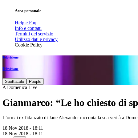
Area personale
Help e Faq
Info e contatti
Termini del servizio
Utilizzo dati e privacy
Cookie Policy
Televisione
Televisione
Spettacolo
People
A Domenica Live
Gianmarco: “Le ho chiesto di spo
L’ormai ex fidanzato di Jane Alexander racconta la sua verità a Dome
18 Nov 2018 - 18:11
18 Nov 2018 - 18:11