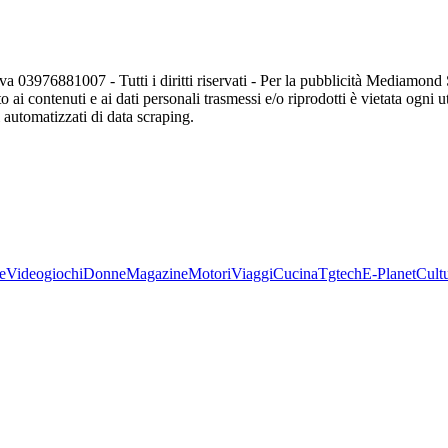
va 03976881007 - Tutti i diritti riservati - Per la pubblicità Mediamon
o ai contenuti e ai dati personali trasmessi e/o riprodotti è vietata ogni 
zi automatizzati di data scraping.
e
Videogiochi
Donne
Magazine
Motori
Viaggi
Cucina
Tgtech
E-Planet
Cult