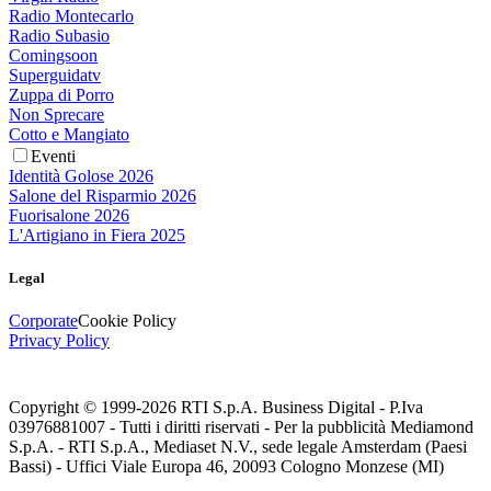
Radio Montecarlo
Radio Subasio
Comingsoon
Superguidatv
Zuppa di Porro
Non Sprecare
Cotto e Mangiato
Eventi
Identità Golose 2026
Salone del Risparmio 2026
Fuorisalone 2026
L'Artigiano in Fiera 2025
Legal
Corporate
Cookie Policy
Privacy Policy
Copyright © 1999-
2026
RTI S.p.A. Business Digital - P.Iva
03976881007 - Tutti i diritti riservati - Per la pubblicità Mediamond
S.p.A. - RTI S.p.A., Mediaset N.V., sede legale Amsterdam (Paesi
Bassi) - Uffici Viale Europa 46, 20093 Cologno Monzese (MI)