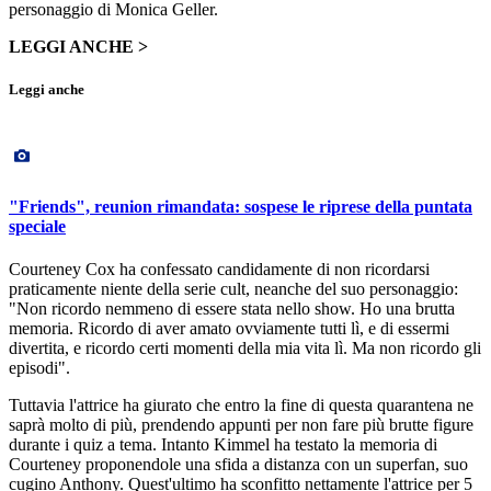
personaggio di Monica Geller.
LEGGI ANCHE >
Leggi anche
"Friends", reunion rimandata: sospese le riprese della puntata
speciale
Courteney Cox ha confessato candidamente di non ricordarsi
praticamente niente della serie cult, neanche del suo personaggio:
"Non ricordo nemmeno di essere stata nello show. Ho una brutta
memoria. Ricordo di aver amato ovviamente tutti lì, e di essermi
divertita, e ricordo certi momenti della mia vita lì. Ma non ricordo gli
episodi".
Tuttavia l'attrice ha giurato che entro la fine di questa quarantena ne
saprà molto di più, prendendo appunti per non fare più brutte figure
durante i quiz a tema. Intanto Kimmel ha testato la memoria di
Courteney proponendole una sfida a distanza con un superfan, suo
cugino Anthony. Quest'ultimo ha sconfitto nettamente l'attrice per 5