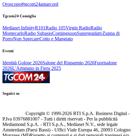
Oroscopo
#tgcom24amarcord
Tgcom24 Consiglia
Mediaset Infinity
R101
Radio 105
Virgin Radio
Radio
Montecarlo
Radio Subasio
Comingsoon
Superguidatv
Zuppa di
Porro
Non Sprecare
Cotto e Mangiato
Eventi
Identità Golose 2026
Salone del Risparmio 2026
Fuorisalone
2026
L'Artigiano in Fiera 2025
Seguici su
Copyright © 1999-
2026
RTI S.p.A. Business Digital -
P.Iva 03976881007 - Tutti i diritti riservati - Per la pubblicità
Mediamond S.p.A. - RTI S.p.A., Mediaset N.V., sede legale
Amsterdam (Paesi Bassi) - Uffici Viale Europa 46, 20093 Cologno
Monzese (MI)
Rispetto ai contenuti e ai dati personali trasmessi e/o