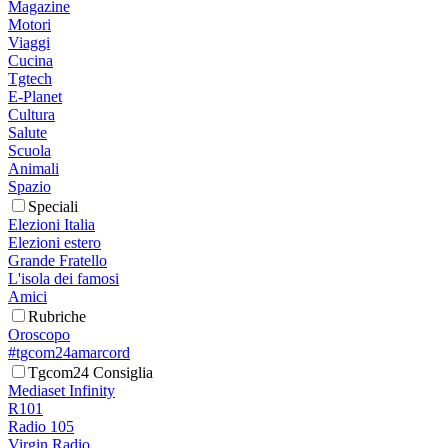
Magazine
Motori
Viaggi
Cucina
Tgtech
E-Planet
Cultura
Salute
Scuola
Animali
Spazio
Speciali
Elezioni Italia
Elezioni estero
Grande Fratello
L'isola dei famosi
Amici
Rubriche
Oroscopo
#tgcom24amarcord
Tgcom24 Consiglia
Mediaset Infinity
R101
Radio 105
Virgin Radio