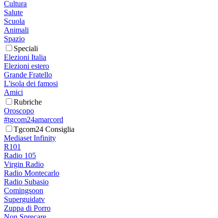
Cultura
Salute
Scuola
Animali
Spazio
Speciali
Elezioni Italia
Elezioni estero
Grande Fratello
L'isola dei famosi
Amici
Rubriche
Oroscopo
#tgcom24amarcord
Tgcom24 Consiglia
Mediaset Infinity
R101
Radio 105
Virgin Radio
Radio Montecarlo
Radio Subasio
Comingsoon
Superguidatv
Zuppa di Porro
Non Sprecare