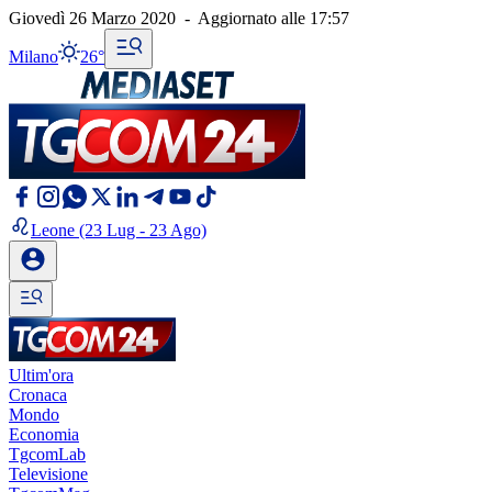
Giovedì 26 Marzo 2020
-
Aggiornato alle
17:57
Milano
26°
Leone
(23 Lug - 23 Ago)
Ultim'ora
Cronaca
Mondo
Economia
TgcomLab
Televisione