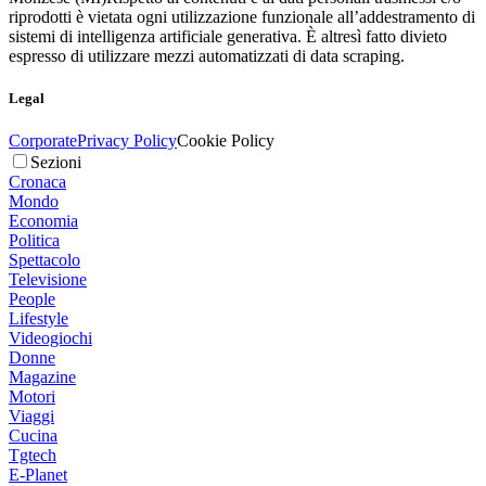
riprodotti è vietata ogni utilizzazione funzionale all’addestramento di
sistemi di intelligenza artificiale generativa. È altresì fatto divieto
espresso di utilizzare mezzi automatizzati di data scraping.
Legal
Corporate
Privacy Policy
Cookie Policy
Sezioni
Cronaca
Mondo
Economia
Politica
Spettacolo
Televisione
People
Lifestyle
Videogiochi
Donne
Magazine
Motori
Viaggi
Cucina
Tgtech
E-Planet