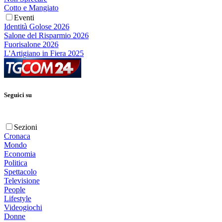
Cotto e Mangiato
Eventi
Identità Golose 2026
Salone del Risparmio 2026
Fuorisalone 2026
L'Artigiano in Fiera 2025
Seguici su
Sezioni
Cronaca
Mondo
Economia
Politica
Spettacolo
Televisione
People
Lifestyle
Videogiochi
Donne