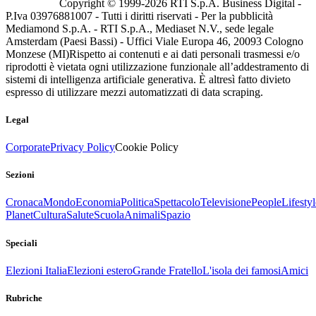
Copyright © 1999-
2026
RTI S.p.A. Business Digital -
P.Iva 03976881007 - Tutti i diritti riservati - Per la pubblicità
Mediamond S.p.A. - RTI S.p.A., Mediaset N.V., sede legale
Amsterdam (Paesi Bassi) - Uffici Viale Europa 46, 20093 Cologno
Monzese (MI)
Rispetto ai contenuti e ai dati personali trasmessi e/o
riprodotti è vietata ogni utilizzazione funzionale all’addestramento di
sistemi di intelligenza artificiale generativa. È altresì fatto divieto
espresso di utilizzare mezzi automatizzati di data scraping.
Legal
Corporate
Privacy Policy
Cookie Policy
Sezioni
Cronaca
Mondo
Economia
Politica
Spettacolo
Televisione
People
Lifestyl
Planet
Cultura
Salute
Scuola
Animali
Spazio
Speciali
Elezioni Italia
Elezioni estero
Grande Fratello
L'isola dei famosi
Amici
Rubriche