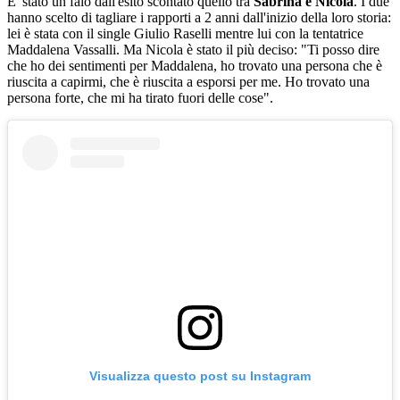
E' stato un falò dall'esito scontato quello tra
Sabrina e Nicola
. I due
hanno scelto di tagliare i rapporti a 2 anni dall'inizio della loro storia:
lei è stata con il single Giulio Raselli mentre lui con la tentatrice
Maddalena Vassalli. Ma Nicola è stato il più deciso: "Ti posso dire
che ho dei sentimenti per Maddalena, ho trovato una persona che è
riuscita a capirmi, che è riuscita a esporsi per me. Ho trovato una
persona forte, che mi ha tirato fuori delle cose".
Visualizza questo post su Instagram