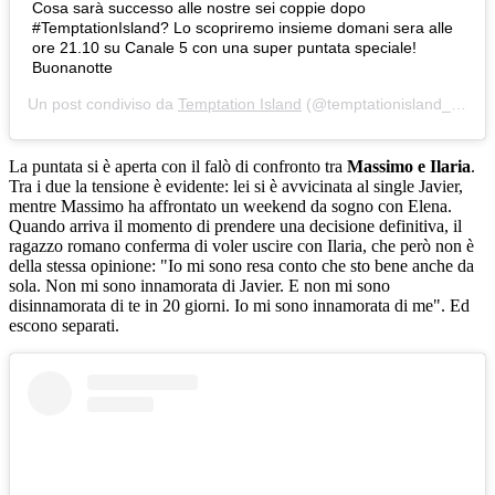
Cosa sarà successo alle nostre sei coppie dopo
#TemptationIsland? Lo scopriremo insieme domani sera alle
ore 21.10 su Canale 5 con una super puntata speciale!
Buonanotte
Un post condiviso da
Temptation Island
(@temptationisland_official) in data:
La puntata si è aperta con il falò di confronto tra
Massimo e Ilaria
.
Tra i due la tensione è evidente: lei si è avvicinata al single Javier,
mentre Massimo ha affrontato un weekend da sogno con Elena.
Quando arriva il momento di prendere una decisione definitiva, il
ragazzo romano conferma di voler uscire con Ilaria, che però non è
della stessa opinione: "Io mi sono resa conto che sto bene anche da
sola. Non mi sono innamorata di Javier. E non mi sono
disinnamorata di te in 20 giorni. Io mi sono innamorata di me". Ed
escono separati.