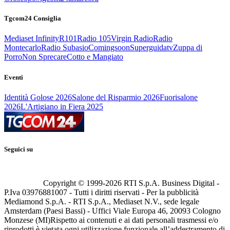
Tgcom24 Consiglia
Mediaset Infinity
R101
Radio 105
Virgin Radio
Radio
Montecarlo
Radio Subasio
Comingsoon
Superguidatv
Zuppa di
Porro
Non Sprecare
Cotto e Mangiato
Eventi
Identità Golose 2026
Salone del Risparmio 2026
Fuorisalone
2026
L'Artigiano in Fiera 2025
Seguici su
Copyright © 1999-
2026
RTI S.p.A. Business Digital -
P.Iva 03976881007 - Tutti i diritti riservati - Per la pubblicità
Mediamond S.p.A. - RTI S.p.A., Mediaset N.V., sede legale
Amsterdam (Paesi Bassi) - Uffici Viale Europa 46, 20093 Cologno
Monzese (MI)
Rispetto ai contenuti e ai dati personali trasmessi e/o
riprodotti è vietata ogni utilizzazione funzionale all’addestramento di