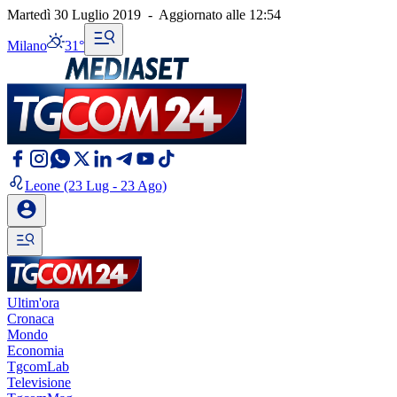
Martedì 30 Luglio 2019
-
Aggiornato alle
12:54
Milano
31°
Leone
(23 Lug - 23 Ago)
Ultim'ora
Cronaca
Mondo
Economia
TgcomLab
Televisione