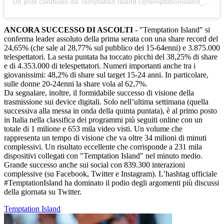
Un post condiviso da Temptation Island (@temptationisland_official)
ANCORA SUCCESSO DI ASCOLTI
- "Temptation Island" si
conferma leader assoluto della prima serata con una share record del
24,65% (che sale al 28,77% sul pubblico dei 15-64enni) e 3.875.000
telespettatori. La sesta puntata ha toccato picchi del 38,25% di share
e di 4.353.000 di telespettatori. Numeri importanti anche tra i
giovanissimi: 48,2% di share sul target 15-24 anni. In particolare,
sulle donne 20-24enni la share vola al 62,7%.
Da segnalare, inoltre, il formidabile successo di visione della
trasmissione sui device digitali. Solo nell’ultima settimana (quella
successiva alla messa in onda della quinta puntata), è al primo posto
in Italia nella classifica dei programmi più seguiti online con un
totale di 1 milione e 653 mila video visti. Un volume che
rappresenta un tempo di visione che va oltre 34 milioni di minuti
complessivi. Un risultato eccellente che corrisponde a 231 mila
dispositivi collegati con "Temptation Island" nel minuto medio.
Grande successo anche sui social con 839.300 interazioni
complessive (su Facebook, Twitter e Instagram). L’hashtag ufficiale
#TemptationIsland ha dominato il podio degli argomenti più discussi
della giornata su Twitter.
Temptation Island