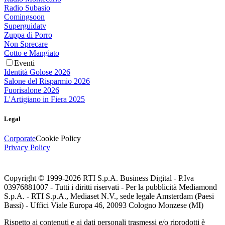
Radio Subasio
Comingsoon
Superguidatv
Zuppa di Porro
Non Sprecare
Cotto e Mangiato
Eventi
Identità Golose 2026
Salone del Risparmio 2026
Fuorisalone 2026
L'Artigiano in Fiera 2025
Legal
Corporate
Cookie Policy
Privacy Policy
Copyright © 1999-
2026
RTI S.p.A. Business Digital - P.Iva
03976881007 - Tutti i diritti riservati - Per la pubblicità Mediamond
S.p.A. - RTI S.p.A., Mediaset N.V., sede legale Amsterdam (Paesi
Bassi) - Uffici Viale Europa 46, 20093 Cologno Monzese (MI)
Rispetto ai contenuti e ai dati personali trasmessi e/o riprodotti è