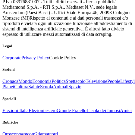
P.Iva 03976881007 - Tutti i diritti riservati - Per la pubblicità
Mediamond S.p.A. - RTI S.p.A., Mediaset N.V., sede legale
Amsterdam (Paesi Bassi) - Uffici Viale Europa 46, 20093 Cologno
Monzese (MI)
Rispetto ai contenuti e ai dati personali trasmessi e/o
riprodotti è vietata ogni utilizzazione funzionale all’addestramento di
sistemi di intelligenza artificiale generativa. È altresì fatto divieto
espresso di utilizzare mezzi automatizzati di data scraping.
Legal
Corporate
Privacy Policy
Cookie Policy
Sezioni
Cronaca
Mondo
Economia
Politica
Spettacolo
Televisione
People
Lifestyl
Planet
Cultura
Salute
Scuola
Animali
Spazio
Speciali
Elezioni Italia
Elezioni estero
Grande Fratello
L'isola dei famosi
Amici
Rubriche
Oroscopo
#tgcom24amarcord