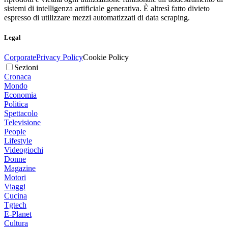
sistemi di intelligenza artificiale generativa. È altresì fatto divieto
espresso di utilizzare mezzi automatizzati di data scraping.
Legal
Corporate
Privacy Policy
Cookie Policy
Sezioni
Cronaca
Mondo
Economia
Politica
Spettacolo
Televisione
People
Lifestyle
Videogiochi
Donne
Magazine
Motori
Viaggi
Cucina
Tgtech
E-Planet
Cultura