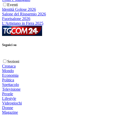
Eventi
Identità Golose 2026
Salone del Risparmio 2026
Fuorisalone 2026
L'Artigiano in Fiera 2025
Seguici su
Sezioni
Cronaca
Mondo
Economia
Politica
Spettacolo
Televisione
People
Lifestyle
Videogiochi
Donne
Magazine