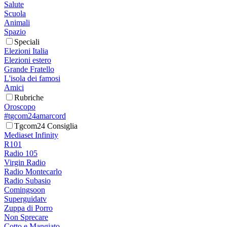
Salute
Scuola
Animali
Spazio
Speciali
Elezioni Italia
Elezioni estero
Grande Fratello
L'isola dei famosi
Amici
Rubriche
Oroscopo
#tgcom24amarcord
Tgcom24 Consiglia
Mediaset Infinity
R101
Radio 105
Virgin Radio
Radio Montecarlo
Radio Subasio
Comingsoon
Superguidatv
Zuppa di Porro
Non Sprecare
Cotto e Mangiato