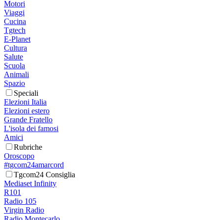
Motori
Viaggi
Cucina
Tgtech
E-Planet
Cultura
Salute
Scuola
Animali
Spazio
Speciali
Elezioni Italia
Elezioni estero
Grande Fratello
L'isola dei famosi
Amici
Rubriche
Oroscopo
#tgcom24amarcord
Tgcom24 Consiglia
Mediaset Infinity
R101
Radio 105
Virgin Radio
Radio Montecarlo