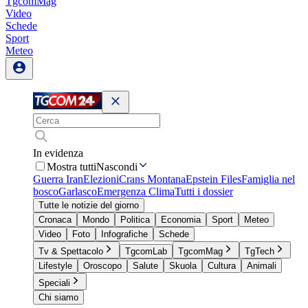
TgcomMag
Video
Schede
Sport
Meteo
In evidenza
Mostra tutti
Nascondi
Guerra Iran
Elezioni
Crans Montana
Epstein Files
Famiglia nel
bosco
Garlasco
Emergenza Clima
Tutti i dossier
Tutte le notizie del giorno
Cronaca
Mondo
Politica
Economia
Sport
Meteo
Video
Foto
Infografiche
Schede
Tv & Spettacolo
TgcomLab
TgcomMag
TgTech
Lifestyle
Oroscopo
Salute
Skuola
Cultura
Animali
Speciali
Chi siamo