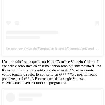
Un post condiviso da Temptation Island (@temptationisland_official)
L'ultimo falò è stato quello tra
Katia Fanelli e Vittorio Collina
. Le
sue parole sono state chiarissime: “Non sono più innamorato di una
Katia così. Io mi sono sentito prendere per il c**o e per questo
voglio tornare da solo. Io non sono un c******e e non mi faccio
prendere per il c**o”. E corre corre dalla single Vanessa
chiedendole di vedersi fuori dal programma.