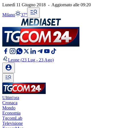
Lunedì 11 Giugno 2018
-
Aggiornato alle
09:20
Milano
37°
Leone
(23 Lug - 23 Ago)
Ultim'ora
Cronaca
Mondo
Economia
TgcomLab
Televisione