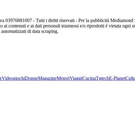
va 03976881007 - Tutti i diritti riservati - Per la pubblicità Mediamon
o ai contenuti e ai dati personali trasmessi e/o riprodotti è vietata ogni 
zi automatizzati di data scraping.
e
Videogiochi
Donne
Magazine
Motori
Viaggi
Cucina
Tgtech
E-Planet
Cult