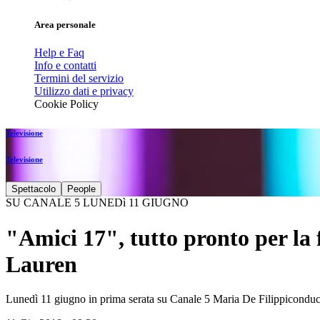
Area personale
Help e Faq
Info e contatti
Termini del servizio
Utilizzo dati e privacy
Cookie Policy
Televisione
Televisione
Spettacolo
People
SU CANALE 5 LUNEDì 11 GIUGNO
"Amici 17", tutto pronto per la 
Lauren
Lunedì 11 giugno in prima serata su Canale 5 Maria De Filippiconduce l