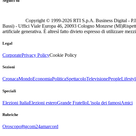
Seguici su
Copyright © 1999-
2026
RTI S.p.A. Business Digital - P.I
Bassi) - Uffici Viale Europa 46, 20093 Cologno Monzese (MI)
Rispett
artificiale generativa. È altresì fatto divieto espresso di utilizzare mez
Legal
Corporate
Privacy Policy
Cookie Policy
Sezioni
Cronaca
Mondo
Economia
Politica
Spettacolo
Televisione
People
Lifestyl
Speciali
Elezioni Italia
Elezioni estero
Grande Fratello
L'isola dei famosi
Amici
Rubriche
Oroscopo
#tgcom24amarcord