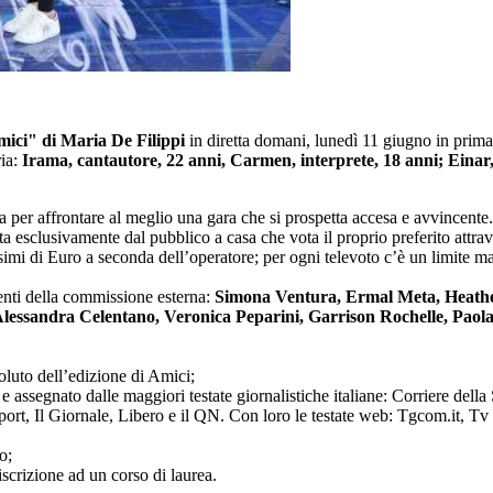
mici" di Maria De Filippi
in diretta domani, lunedì 11 giugno in prima
ria:
Irama, cantautore, 22 anni, Carmen, interprete, 18 anni; Einar
a per affrontare al meglio una gara che si prospetta accesa e avvincente.
etata esclusivamente dal pubblico a casa che vota il proprio preferito at
i di Euro a seconda dell’operatore; per ogni televoto c’è un limite mas
nenti della commissione esterna:
Simona Ventura, Ermal Meta, Heather 
Alessandra Celentano, Veronica Peparini, Garrison Rochelle, Paola
soluto dell’edizione di Amici;
 assegnato dalle maggiori testate giornalistiche italiane: Corriere della
, Il Giornale, Libero e il QN. Con loro le testate web: Tgcom.it, Tv Za
o;
iscrizione ad un corso di laurea.