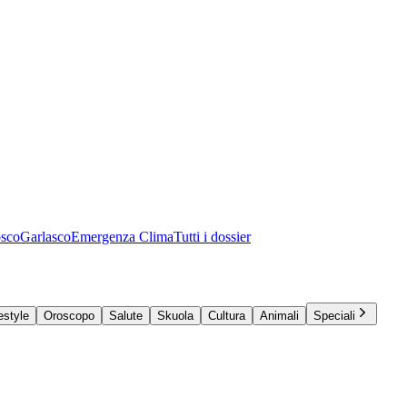
osco
Garlasco
Emergenza Clima
Tutti i dossier
estyle
Oroscopo
Salute
Skuola
Cultura
Animali
Speciali