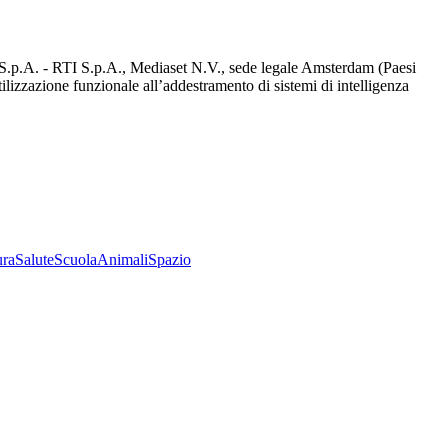
d S.p.A. - RTI S.p.A., Mediaset N.V., sede legale Amsterdam (Paesi
utilizzazione funzionale all’addestramento di sistemi di intelligenza
ura
Salute
Scuola
Animali
Spazio