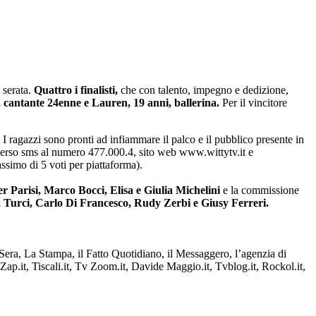
 serata.
Quattro i finalisti,
che con talento, impegno e dedizione,
, cantante 24enne e Lauren, 19 anni, ballerina.
Per il vincitore
 I ragazzi sono pronti ad infiammare il palco e il pubblico presente in
traverso sms al numero 477.000.4, sito web www.wittytv.it e
simo di 5 voti per piattaforma).
Parisi, Marco Bocci, Elisa e Giulia Michelini
e la commissione
 Turci, Carlo Di Francesco, Rudy Zerbi e Giusy Ferreri.
 Sera, La Stampa, il Fatto Quotidiano, il Messaggero, l’agenzia di
p.it, Tiscali.it, Tv Zoom.it, Davide Maggio.it, Tvblog.it, Rockol.it,