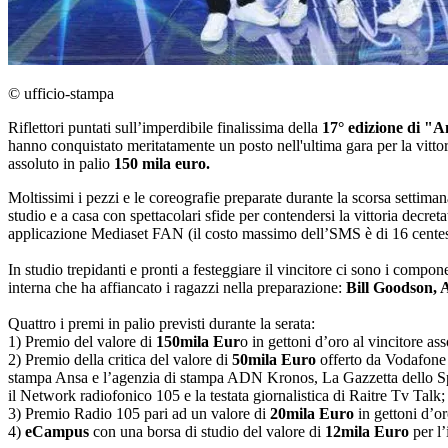
© ufficio-stampa
Riflettori puntati sull’imperdibile finalissima della
17° edizione di "A
hanno conquistato meritatamente un posto nell'ultima gara per la vitto
assoluto in palio
150 mila euro.
Moltissimi i pezzi e le coreografie preparate durante la scorsa settiman
studio e a casa con spettacolari sfide per contendersi la vittoria decr
applicazione Mediaset FAN (il costo massimo dell’SMS è di 16 centesim
In studio trepidanti e pronti a festeggiare il vincitore ci sono i compo
interna che ha affiancato i ragazzi nella preparazione:
Bill Goodson, 
Quattro i premi in palio previsti durante la serata:
1) Premio del valore di
150mila Eur
o in gettoni d’oro al vincitore as
2) Premio della critica del valore di
50mila Euro
offerto da Vodafone e
stampa Ansa e l’agenzia di stampa ADN Kronos, La Gazzetta dello Sport
il Network radiofonico 105 e la testata giornalistica di Raitre Tv Talk;
3) Premio Radio 105 pari ad un valore di
20mila Euro
in gettoni d’or
4)
eCampus
con una borsa di studio del valore di
12mila Euro
per l’