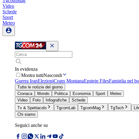
TgcomMag
Video
Schede
Sport
Meteo
In evidenza
Mostra tutti
Nascondi
Guerra Iran
Elezioni
Crans Montana
Epstein Files
Famiglia nel b
Tutte le notizie del giorno
Cronaca
Mondo
Politica
Economia
Sport
Meteo
Video
Foto
Infografiche
Schede
Tv & Spettacolo
TgcomLab
TgcomMag
TgTech
Lif
Chi siamo
Seguici anche su