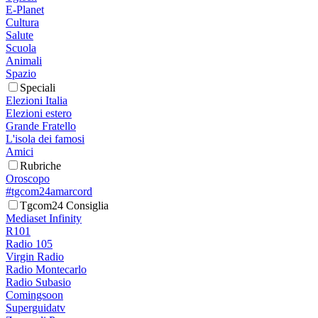
E-Planet
Cultura
Salute
Scuola
Animali
Spazio
Speciali
Elezioni Italia
Elezioni estero
Grande Fratello
L'isola dei famosi
Amici
Rubriche
Oroscopo
#tgcom24amarcord
Tgcom24 Consiglia
Mediaset Infinity
R101
Radio 105
Virgin Radio
Radio Montecarlo
Radio Subasio
Comingsoon
Superguidatv