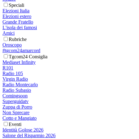
Speciali
Elezioni Italia
Elezioni estero
Grande Fratello
L'isola dei famosi
Amici
Rubriche
Oroscopo
#tgcom24amarcord
Tgcom24 Consiglia
Mediaset Infinity
R101
Radio 105
Virgin Radio
Radio Montecarlo
Radio Subasio
Comingsoon
Superguidatv
Zuppa di Porro
Non Sprecare
Cotto e Mangiato
Eventi
Identità Golose 2026
Salone del Risparmio 2026