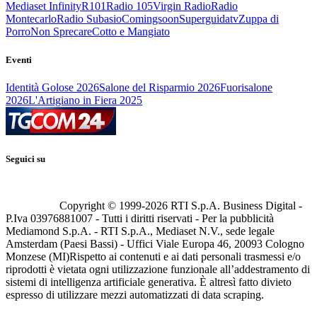
Mediaset Infinity
R101
Radio 105
Virgin Radio
Radio
Montecarlo
Radio Subasio
Comingsoon
Superguidatv
Zuppa di
Porro
Non Sprecare
Cotto e Mangiato
Eventi
Identità Golose 2026
Salone del Risparmio 2026
Fuorisalone
2026
L'Artigiano in Fiera 2025
Seguici su
Copyright © 1999-
2026
RTI S.p.A. Business Digital -
P.Iva 03976881007 - Tutti i diritti riservati - Per la pubblicità
Mediamond S.p.A. - RTI S.p.A., Mediaset N.V., sede legale
Amsterdam (Paesi Bassi) - Uffici Viale Europa 46, 20093 Cologno
Monzese (MI)
Rispetto ai contenuti e ai dati personali trasmessi e/o
riprodotti è vietata ogni utilizzazione funzionale all’addestramento di
sistemi di intelligenza artificiale generativa. È altresì fatto divieto
espresso di utilizzare mezzi automatizzati di data scraping.