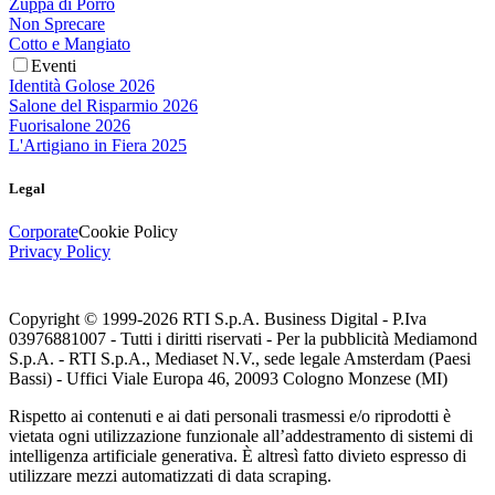
Zuppa di Porro
Non Sprecare
Cotto e Mangiato
Eventi
Identità Golose 2026
Salone del Risparmio 2026
Fuorisalone 2026
L'Artigiano in Fiera 2025
Legal
Corporate
Cookie Policy
Privacy Policy
Copyright © 1999-
2026
RTI S.p.A. Business Digital - P.Iva
03976881007 - Tutti i diritti riservati - Per la pubblicità Mediamond
S.p.A. - RTI S.p.A., Mediaset N.V., sede legale Amsterdam (Paesi
Bassi) - Uffici Viale Europa 46, 20093 Cologno Monzese (MI)
Rispetto ai contenuti e ai dati personali trasmessi e/o riprodotti è
vietata ogni utilizzazione funzionale all’addestramento di sistemi di
intelligenza artificiale generativa. È altresì fatto divieto espresso di
utilizzare mezzi automatizzati di data scraping.