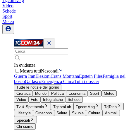
TgcomMag
Video
Schede
Sport
Meteo
In evidenza
Mostra tutti
Nascondi
Guerra Iran
Elezioni
Crans Montana
Epstein Files
Famiglia nel
bosco
Garlasco
Emergenza Clima
Tutti i dossier
Tutte le notizie del giorno
Cronaca
Mondo
Politica
Economia
Sport
Meteo
Video
Foto
Infografiche
Schede
Tv & Spettacolo
TgcomLab
TgcomMag
TgTech
Lifestyle
Oroscopo
Salute
Skuola
Cultura
Animali
Speciali
Chi siamo