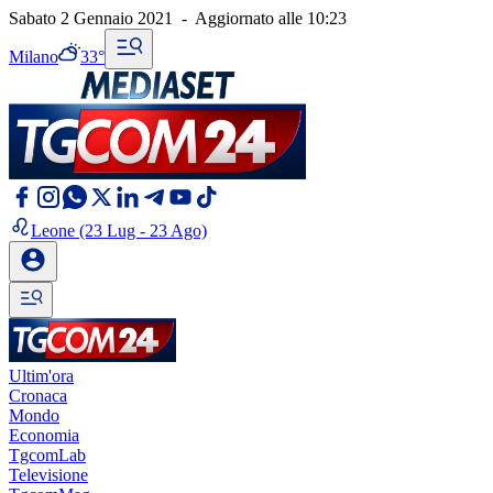
Sabato 2 Gennaio 2021
-
Aggiornato alle
10:23
Milano
33°
Leone
(23 Lug - 23 Ago)
Ultim'ora
Cronaca
Mondo
Economia
TgcomLab
Televisione