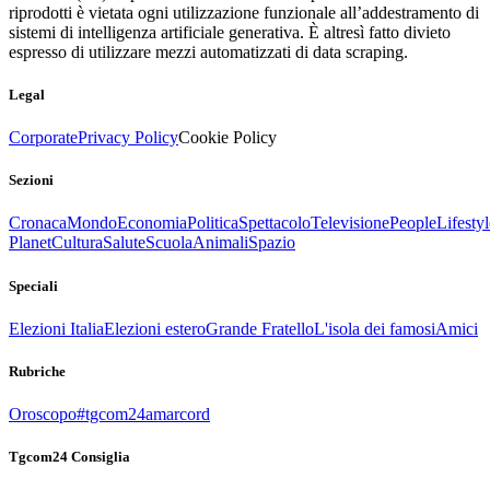
riprodotti è vietata ogni utilizzazione funzionale all’addestramento di
sistemi di intelligenza artificiale generativa. È altresì fatto divieto
espresso di utilizzare mezzi automatizzati di data scraping.
Legal
Corporate
Privacy Policy
Cookie Policy
Sezioni
Cronaca
Mondo
Economia
Politica
Spettacolo
Televisione
People
Lifestyl
Planet
Cultura
Salute
Scuola
Animali
Spazio
Speciali
Elezioni Italia
Elezioni estero
Grande Fratello
L'isola dei famosi
Amici
Rubriche
Oroscopo
#tgcom24amarcord
Tgcom24 Consiglia