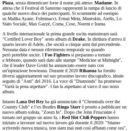
Plaza
, senza dimenticare forse il nome più atteso:
Madame
. In
attesa che il Festival di Sanremo rappresenti la rampa di lancio di
qualche nuovo disco dei partecipanti. Si scommette ad esempio
su Malika Ayane, Fulminacci, Ermal Meta, Maneskin, Aiello, Lo
Stato Sociale, Max Gazzè, Coma_Cose, Noemi e Irama.
A livello internazionale la prima grande uscita mainstream sarà
"Certified Lover Boy" sesto album di
Drake
, In dirittura d'arrivo il
quarto lavoro di Adele, che uscirà a cinque anni dal precendente.
Nessuna data e nessun riferimento temporale su quando
però potrebbe uscire. I
Foo Fighters
si preparano a tornare
a febbraio, quando sarà dato alle stampe "Medicine at Midnight",
che il leader Dave Grohl ha annunciato essere nato con
un'ispirazione bowieana. Durante il 2020
Rihanna
ha fornito
diversi aggiornamenti sul suo prossimo lavoro discografico, ideale
seguito di "Anti" del 2016. La voce di "Diamonds" ha promesso
"Varrà la pena aspettare". I fan la aspettano al varco il suo nono
album.
Intanto
Lana Del Rey
ha già annunciato il "Chemtrails over the
Country Club" e l’ex Beatles
Ringo Starr
è pronto a pubblicare un
nuovo album solista, "Zoom In". Dopo che John Frusciante è
tornato nel gruppo un anno fa, i
Red Hot Chili Peppers
hanno
iniziato a lavorare sul nuovo lavoro già durante il 2020: "Stiamo
scrivendo nuova musica, non siam mai stati così affiatati come ora",