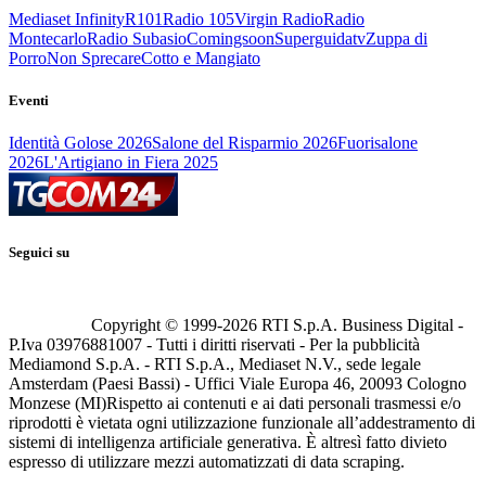
Mediaset Infinity
R101
Radio 105
Virgin Radio
Radio
Montecarlo
Radio Subasio
Comingsoon
Superguidatv
Zuppa di
Porro
Non Sprecare
Cotto e Mangiato
Eventi
Identità Golose 2026
Salone del Risparmio 2026
Fuorisalone
2026
L'Artigiano in Fiera 2025
Seguici su
Copyright © 1999-
2026
RTI S.p.A. Business Digital -
P.Iva 03976881007 - Tutti i diritti riservati - Per la pubblicità
Mediamond S.p.A. - RTI S.p.A., Mediaset N.V., sede legale
Amsterdam (Paesi Bassi) - Uffici Viale Europa 46, 20093 Cologno
Monzese (MI)
Rispetto ai contenuti e ai dati personali trasmessi e/o
riprodotti è vietata ogni utilizzazione funzionale all’addestramento di
sistemi di intelligenza artificiale generativa. È altresì fatto divieto
espresso di utilizzare mezzi automatizzati di data scraping.