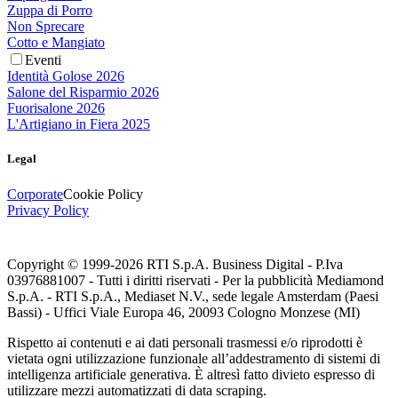
Zuppa di Porro
Non Sprecare
Cotto e Mangiato
Eventi
Identità Golose 2026
Salone del Risparmio 2026
Fuorisalone 2026
L'Artigiano in Fiera 2025
Legal
Corporate
Cookie Policy
Privacy Policy
Copyright © 1999-
2026
RTI S.p.A. Business Digital - P.Iva
03976881007 - Tutti i diritti riservati - Per la pubblicità Mediamond
S.p.A. - RTI S.p.A., Mediaset N.V., sede legale Amsterdam (Paesi
Bassi) - Uffici Viale Europa 46, 20093 Cologno Monzese (MI)
Rispetto ai contenuti e ai dati personali trasmessi e/o riprodotti è
vietata ogni utilizzazione funzionale all’addestramento di sistemi di
intelligenza artificiale generativa. È altresì fatto divieto espresso di
utilizzare mezzi automatizzati di data scraping.