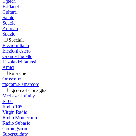
Tgtech
E-Planet
Cultura
Salute
Scuola
Animali
Spazio
Speciali
Elezioni Italia
Elezioni estero
Grande Fratello
L'isola dei famosi
Amici
Rubriche
Oroscopo
#tgcom24amarcord
Tgcom24 Consiglia
Mediaset Infinity
R101
Radio 105
Virgin Radio
Radio Montecarlo
Radio Subasio
Comingsoon
Superguidatv