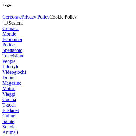
Legal
Corporate
Privacy Policy
Cookie Policy
Sezioni
Cronaca
Mondo
Economia
Politica
Spettacolo
Televisione
People
Lifestyle
Videogiochi
Donne
Magazine
Motori
Viaggi
Cucina
Tgtech
E-Planet
Cultura
Salute
Scuola
Animali