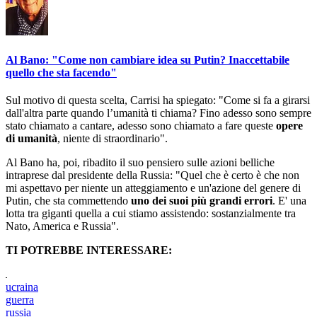
Al Bano: "Come non cambiare idea su Putin? Inaccettabile
quello che sta facendo"
Sul motivo di questa scelta, Carrisi ha spiegato: "Come si fa a girarsi
dall'altra parte quando l’umanità ti chiama? Fino adesso sono sempre
stato chiamato a cantare, adesso sono chiamato a fare queste
opere
di umanità
, niente di straordinario".
Al Bano ha, poi, ribadito il suo pensiero sulle azioni belliche
intraprese dal presidente della Russia: "Quel che è certo è che non
mi aspettavo per niente un atteggiamento e un'azione del genere di
Putin, che sta commettendo
uno dei suoi più grandi errori
. E' una
lotta tra giganti quella a cui stiamo assistendo: sostanzialmente tra
Nato, America e Russia".
TI POTREBBE INTERESSARE:
ucraina
guerra
russia