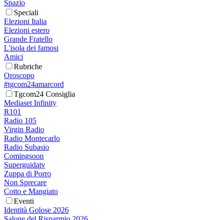
Spazio
Speciali
Elezioni Italia
Elezioni estero
Grande Fratello
L'isola dei famosi
Amici
Rubriche
Oroscopo
#tgcom24amarcord
Tgcom24 Consiglia
Mediaset Infinity
R101
Radio 105
Virgin Radio
Radio Montecarlo
Radio Subasio
Comingsoon
Superguidatv
Zuppa di Porro
Non Sprecare
Cotto e Mangiato
Eventi
Identità Golose 2026
Salone del Risparmio 2026