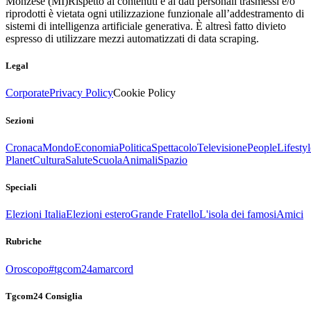
Monzese (MI)
Rispetto ai contenuti e ai dati personali trasmessi e/o
riprodotti è vietata ogni utilizzazione funzionale all’addestramento di
sistemi di intelligenza artificiale generativa. È altresì fatto divieto
espresso di utilizzare mezzi automatizzati di data scraping.
Legal
Corporate
Privacy Policy
Cookie Policy
Sezioni
Cronaca
Mondo
Economia
Politica
Spettacolo
Televisione
People
Lifestyl
Planet
Cultura
Salute
Scuola
Animali
Spazio
Speciali
Elezioni Italia
Elezioni estero
Grande Fratello
L'isola dei famosi
Amici
Rubriche
Oroscopo
#tgcom24amarcord
Tgcom24 Consiglia