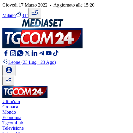
Giovedì 17 Marzo 2022
-
Aggiornato alle
15:20
Milano
31°
Leone
(23 Lug - 23 Ago)
Ultim'ora
Cronaca
Mondo
Economia
TgcomLab
Televisione