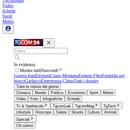
TgcomMag
Video
Schede
Sport
Meteo
In evidenza
Mostra tutti
Nascondi
Guerra Iran
Elezioni
Crans Montana
Epstein Files
Famiglia nel
bosco
Garlasco
Emergenza Clima
Tutti i dossier
Tutte le notizie del giorno
Cronaca
Mondo
Politica
Economia
Sport
Meteo
Video
Foto
Infografiche
Schede
Tv & Spettacolo
TgcomLab
TgcomMag
TgTech
Lifestyle
Oroscopo
Salute
Skuola
Cultura
Animali
Speciali
Chi siamo