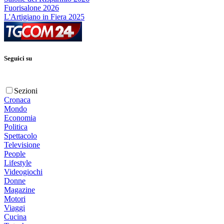
Fuorisalone 2026
L'Artigiano in Fiera 2025
Seguici su
Sezioni
Cronaca
Mondo
Economia
Politica
Spettacolo
Televisione
People
Lifestyle
Videogiochi
Donne
Magazine
Motori
Viaggi
Cucina