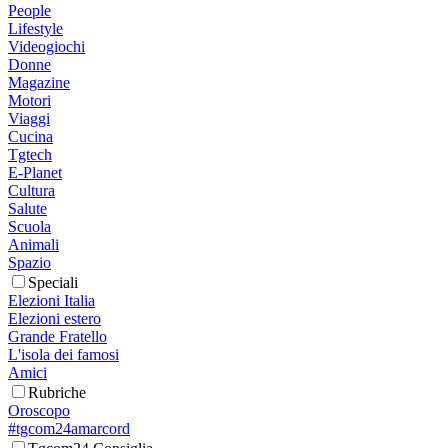
People
Lifestyle
Videogiochi
Donne
Magazine
Motori
Viaggi
Cucina
Tgtech
E-Planet
Cultura
Salute
Scuola
Animali
Spazio
Speciali
Elezioni Italia
Elezioni estero
Grande Fratello
L'isola dei famosi
Amici
Rubriche
Oroscopo
#tgcom24amarcord