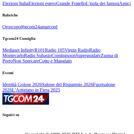
Elezioni Italia
Elezioni estero
Grande Fratello
L'isola dei famosi
Amici
Rubriche
Oroscopo
#tgcom24amarcord
Tgcom24 Consiglia
Mediaset Infinity
R101
Radio 105
Virgin Radio
Radio
Montecarlo
Radio Subasio
Comingsoon
Superguidatv
Zuppa di
Porro
Non Sprecare
Cotto e Mangiato
Eventi
Identità Golose 2026
Salone del Risparmio 2026
Fuorisalone
2026
L'Artigiano in Fiera 2025
Seguici su