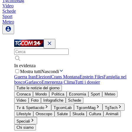
TgcomMag
Video
Schede
Sport
Meteo
In evidenza
Mostra tutti
Nascondi
Guerra Iran
Elezioni
Crans Montana
Epstein Files
Famiglia nel
bosco
Garlasco
Emergenza Clima
Tutti i dossier
Tutte le notizie del giorno
Cronaca
Mondo
Politica
Economia
Sport
Meteo
Video
Foto
Infografiche
Schede
Tv & Spettacolo
TgcomLab
TgcomMag
TgTech
Lifestyle
Oroscopo
Salute
Skuola
Cultura
Animali
Speciali
Chi siamo