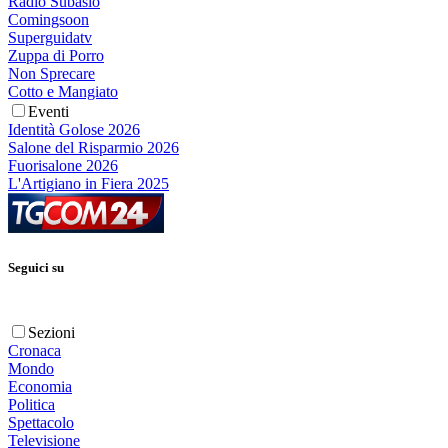
Radio Subasio
Comingsoon
Superguidatv
Zuppa di Porro
Non Sprecare
Cotto e Mangiato
Eventi
Identità Golose 2026
Salone del Risparmio 2026
Fuorisalone 2026
L'Artigiano in Fiera 2025
Seguici su
Sezioni
Cronaca
Mondo
Economia
Politica
Spettacolo
Televisione