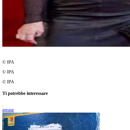
© IPA
© IPA
© IPA
Ti potrebbe interessare
grease