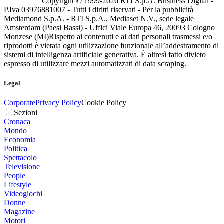
Copyright © 1999-
2026
RTI S.p.A. Business Digital -
P.Iva 03976881007 - Tutti i diritti riservati - Per la pubblicità
Mediamond S.p.A. - RTI S.p.A., Mediaset N.V., sede legale
Amsterdam (Paesi Bassi) - Uffici Viale Europa 46, 20093 Cologno
Monzese (MI)
Rispetto ai contenuti e ai dati personali trasmessi e/o
riprodotti è vietata ogni utilizzazione funzionale all’addestramento di
sistemi di intelligenza artificiale generativa. È altresì fatto divieto
espresso di utilizzare mezzi automatizzati di data scraping.
Legal
Corporate
Privacy Policy
Cookie Policy
Sezioni
Cronaca
Mondo
Economia
Politica
Spettacolo
Televisione
People
Lifestyle
Videogiochi
Donne
Magazine
Motori