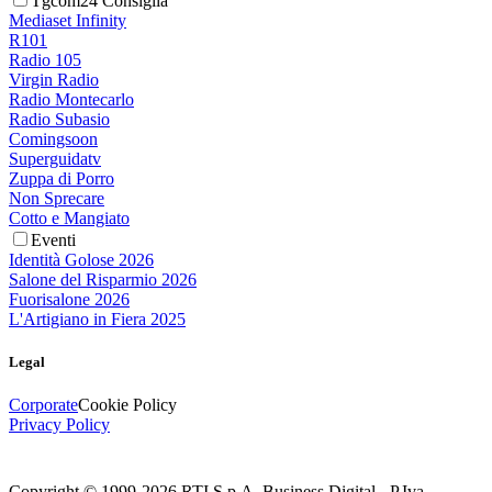
Tgcom24 Consiglia
Mediaset Infinity
R101
Radio 105
Virgin Radio
Radio Montecarlo
Radio Subasio
Comingsoon
Superguidatv
Zuppa di Porro
Non Sprecare
Cotto e Mangiato
Eventi
Identità Golose 2026
Salone del Risparmio 2026
Fuorisalone 2026
L'Artigiano in Fiera 2025
Legal
Corporate
Cookie Policy
Privacy Policy
Copyright © 1999-
2026
RTI S.p.A. Business Digital - P.Iva