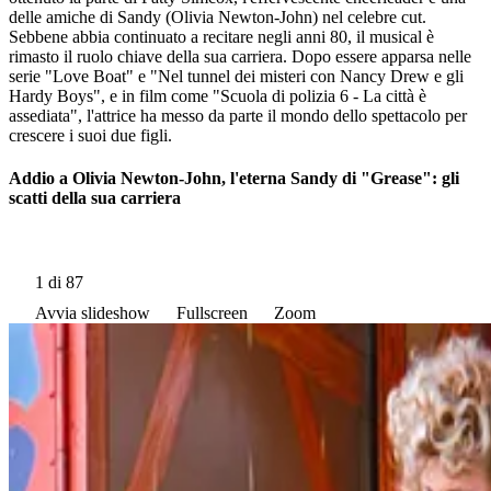
delle amiche di Sandy (Olivia Newton-John) nel celebre cut.
Sebbene abbia continuato a recitare negli anni 80, il musical è
rimasto il ruolo chiave della sua carriera. Dopo essere apparsa nelle
serie "Love Boat" e "Nel tunnel dei misteri con Nancy Drew e gli
Hardy Boys", e in film come "Scuola di polizia 6 - La città è
assediata", l'attrice ha messo da parte il mondo dello spettacolo per
crescere i suoi due figli.
Addio a Olivia Newton-John, l'eterna Sandy di "Grease": gli
scatti della sua carriera
1
di 87
Avvia slideshow
Fullscreen
Zoom