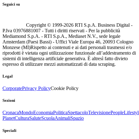
Seguici su
Copyright © 1999-
2026
RTI S.p.A. Business Digital -
P.Iva 03976881007 - Tutti i diritti riservati - Per la pubblicità
Mediamond S.p.A. - RTI S.p.A., Mediaset N.V., sede legale
Amsterdam (Paesi Bassi) - Uffici Viale Europa 46, 20093 Cologno
Monzese (MI)
Rispetto ai contenuti e ai dati personali trasmessi e/o
riprodotti è vietata ogni utilizzazione funzionale all’addestramento di
sistemi di intelligenza artificiale generativa. È altresì fatto divieto
espresso di utilizzare mezzi automatizzati di data scraping.
Legal
Corporate
Privacy Policy
Cookie Policy
Sezioni
Cronaca
Mondo
Economia
Politica
Spettacolo
Televisione
People
Lifestyl
Planet
Cultura
Salute
Scuola
Animali
Spazio
Speciali