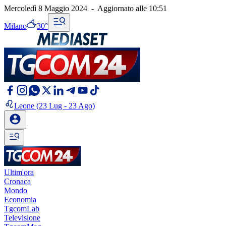
Mercoledì 8 Maggio 2024
-
Aggiornato alle
10:51
Milano
30°
Leone
(23 Lug - 23 Ago)
Ultim'ora
Cronaca
Mondo
Economia
TgcomLab
Televisione