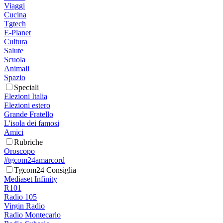
Viaggi
Cucina
Tgtech
E-Planet
Cultura
Salute
Scuola
Animali
Spazio
Speciali
Elezioni Italia
Elezioni estero
Grande Fratello
L'isola dei famosi
Amici
Rubriche
Oroscopo
#tgcom24amarcord
Tgcom24 Consiglia
Mediaset Infinity
R101
Radio 105
Virgin Radio
Radio Montecarlo