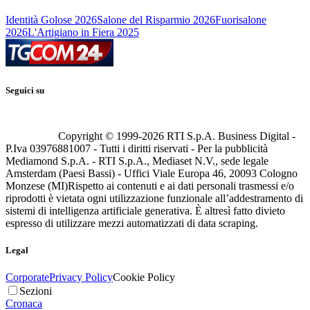
Identità Golose 2026
Salone del Risparmio 2026
Fuorisalone
2026
L'Artigiano in Fiera 2025
Seguici su
Copyright © 1999-
2026
RTI S.p.A. Business Digital -
P.Iva 03976881007 - Tutti i diritti riservati - Per la pubblicità
Mediamond S.p.A. - RTI S.p.A., Mediaset N.V., sede legale
Amsterdam (Paesi Bassi) - Uffici Viale Europa 46, 20093 Cologno
Monzese (MI)
Rispetto ai contenuti e ai dati personali trasmessi e/o
riprodotti è vietata ogni utilizzazione funzionale all’addestramento di
sistemi di intelligenza artificiale generativa. È altresì fatto divieto
espresso di utilizzare mezzi automatizzati di data scraping.
Legal
Corporate
Privacy Policy
Cookie Policy
Sezioni
Cronaca