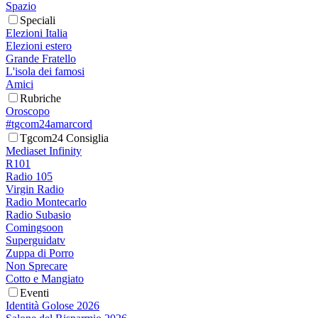
Spazio
Speciali
Elezioni Italia
Elezioni estero
Grande Fratello
L'isola dei famosi
Amici
Rubriche
Oroscopo
#tgcom24amarcord
Tgcom24 Consiglia
Mediaset Infinity
R101
Radio 105
Virgin Radio
Radio Montecarlo
Radio Subasio
Comingsoon
Superguidatv
Zuppa di Porro
Non Sprecare
Cotto e Mangiato
Eventi
Identità Golose 2026