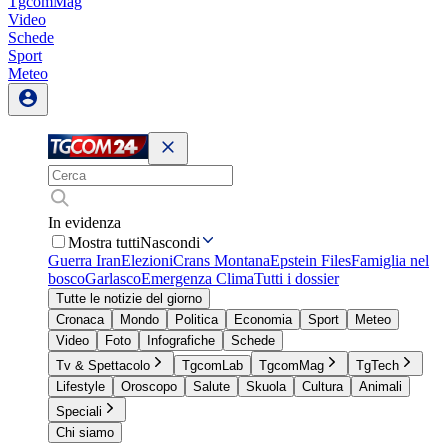
TgcomMag
Video
Schede
Sport
Meteo
In evidenza
Mostra tutti
Nascondi
Guerra Iran
Elezioni
Crans Montana
Epstein Files
Famiglia nel
bosco
Garlasco
Emergenza Clima
Tutti i dossier
Tutte le notizie del giorno
Cronaca
Mondo
Politica
Economia
Sport
Meteo
Video
Foto
Infografiche
Schede
Tv & Spettacolo
TgcomLab
TgcomMag
TgTech
Lifestyle
Oroscopo
Salute
Skuola
Cultura
Animali
Speciali
Chi siamo