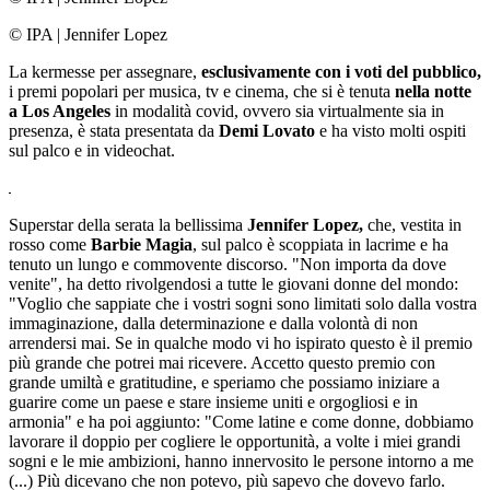
© IPA
|
Jennifer Lopez
La kermesse per assegnare,
esclusivamente con i voti del pubblico,
i premi popolari per musica, tv e cinema, che si è tenuta
nella notte
a Los Angeles
in modalità covid, ovvero sia virtualmente sia in
presenza, è stata presentata da
Demi Lovato
e ha visto molti ospiti
sul palco e in videochat.
Superstar della serata la bellissima
Jennifer Lopez,
che, vestita in
rosso come
Barbie Magia
, sul palco è scoppiata in lacrime e ha
tenuto un lungo e commovente discorso. "Non importa da dove
venite", ha detto rivolgendosi a tutte le giovani donne del mondo:
"Voglio che sappiate che i vostri sogni sono limitati solo dalla vostra
immaginazione, dalla determinazione e dalla volontà di non
arrendersi mai. Se in qualche modo vi ho ispirato questo è il premio
più grande che potrei mai ricevere. Accetto questo premio con
grande umiltà e gratitudine, e speriamo che possiamo iniziare a
guarire come un paese e stare insieme uniti e orgogliosi e in
armonia" e ha poi aggiunto: "Come latine e come donne, dobbiamo
lavorare il doppio per cogliere le opportunità, a volte i miei grandi
sogni e le mie ambizioni, hanno innervosito le persone intorno a me
(...) Più dicevano che non potevo, più sapevo che dovevo farlo.