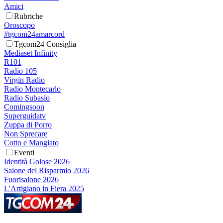
Amici
Rubriche
Oroscopo
#tgcom24amarcord
Tgcom24 Consiglia
Mediaset Infinity
R101
Radio 105
Virgin Radio
Radio Montecarlo
Radio Subasio
Comingsoon
Superguidatv
Zuppa di Porro
Non Sprecare
Cotto e Mangiato
Eventi
Identità Golose 2026
Salone del Risparmio 2026
Fuorisalone 2026
L'Artigiano in Fiera 2025