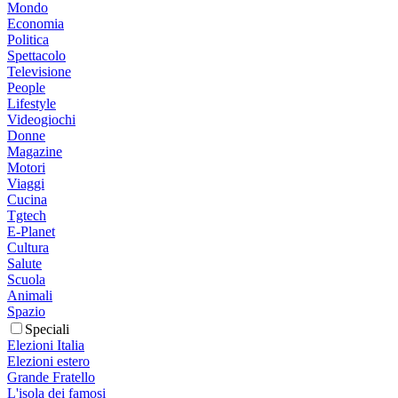
Mondo
Economia
Politica
Spettacolo
Televisione
People
Lifestyle
Videogiochi
Donne
Magazine
Motori
Viaggi
Cucina
Tgtech
E-Planet
Cultura
Salute
Scuola
Animali
Spazio
Speciali
Elezioni Italia
Elezioni estero
Grande Fratello
L'isola dei famosi