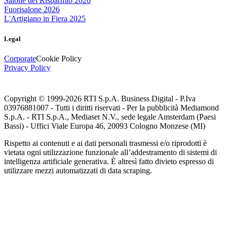
Salone del Risparmio 2026
Fuorisalone 2026
L'Artigiano in Fiera 2025
Legal
Corporate
Cookie Policy
Privacy Policy
Copyright © 1999-
2026
RTI S.p.A. Business Digital - P.Iva
03976881007 - Tutti i diritti riservati - Per la pubblicità Mediamond
S.p.A. - RTI S.p.A., Mediaset N.V., sede legale Amsterdam (Paesi
Bassi) - Uffici Viale Europa 46, 20093 Cologno Monzese (MI)
Rispetto ai contenuti e ai dati personali trasmessi e/o riprodotti è
vietata ogni utilizzazione funzionale all’addestramento di sistemi di
intelligenza artificiale generativa. È altresì fatto divieto espresso di
utilizzare mezzi automatizzati di data scraping.