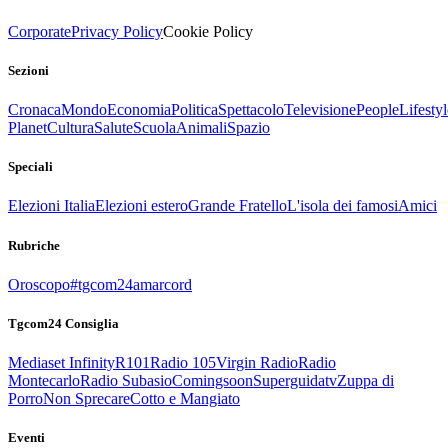
Corporate
Privacy Policy
Cookie Policy
Sezioni
Cronaca
Mondo
Economia
Politica
Spettacolo
Televisione
People
Lifestyl
Planet
Cultura
Salute
Scuola
Animali
Spazio
Speciali
Elezioni Italia
Elezioni estero
Grande Fratello
L'isola dei famosi
Amici
Rubriche
Oroscopo
#tgcom24amarcord
Tgcom24 Consiglia
Mediaset Infinity
R101
Radio 105
Virgin Radio
Radio
Montecarlo
Radio Subasio
Comingsoon
Superguidatv
Zuppa di
Porro
Non Sprecare
Cotto e Mangiato
Eventi