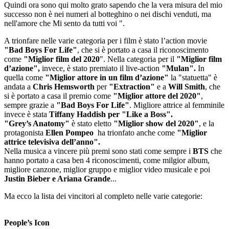
Quindi ora sono qui molto grato sapendo che la vera misura del mio
successo non è nei numeri al botteghino o nei dischi venduti, ma
nell'amore che Mi sento da tutti voi ".
A trionfare nelle varie categoria per i film è stato l’action movie
"Bad Boys For Life"
, che si è portato a casa il riconoscimento
come
"Miglior film del 2020
". Nella categoria per il
"Miglior film
d’azione",
invece, è stato premiato il live-action
"Mulan".
In
quella come
"Miglior attore in un film d’azione"
la "statuetta" è
andata a
Chris Hemsworth
per
"Extraction"
e a
Will Smith
, che
si è portato a casa il premio come
"Miglior attore del 2020"
,
sempre grazie a
"Bad Boys For Life"
. Migliore attrice al femminile
invece è stata
Tiffany Haddish per "Like a Boss".
"Grey’s Anatomy"
è stato eletto
"Miglior show del 2020"
, e la
protagonista
Ellen Pompeo
ha trionfato anche come
"Miglior
attrice televisiva dell’anno".
Nella musica a vincere più premi sono stati come sempre i
BTS
che
hanno portato a casa ben 4 riconoscimenti, come milgior album,
migliore canzone, miglior gruppo e miglior video musicale e poi
Justin Bieber e Ariana Grande
...
Ma ecco la lista dei vincitori al completo nelle varie categorie:
People’s Icon