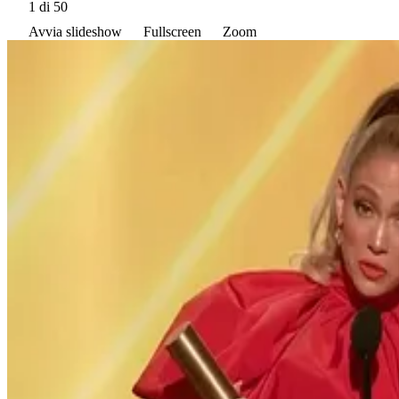
1
di 50
Avvia slideshow
Fullscreen
Zoom