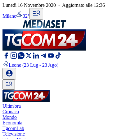
Lunedì 16 Novembre 2020
-
Aggiornato alle
12:36
Milano
32°
Leone
(23 Lug - 23 Ago)
Ultim'ora
Cronaca
Mondo
Economia
TgcomLab
Televisione