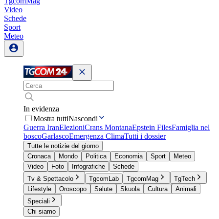
TgcomMag
Video
Schede
Sport
Meteo
In evidenza
Mostra tutti
Nascondi
Guerra Iran
Elezioni
Crans Montana
Epstein Files
Famiglia nel
bosco
Garlasco
Emergenza Clima
Tutti i dossier
Tutte le notizie del giorno
Cronaca
Mondo
Politica
Economia
Sport
Meteo
Video
Foto
Infografiche
Schede
Tv & Spettacolo
TgcomLab
TgcomMag
TgTech
Lifestyle
Oroscopo
Salute
Skuola
Cultura
Animali
Speciali
Chi siamo