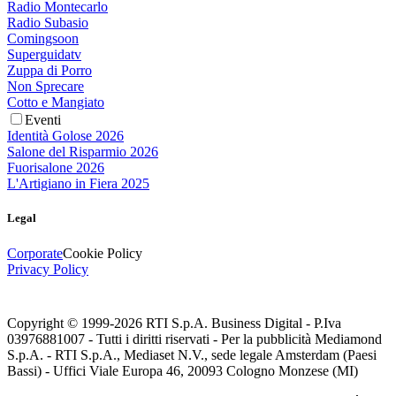
Radio Montecarlo
Radio Subasio
Comingsoon
Superguidatv
Zuppa di Porro
Non Sprecare
Cotto e Mangiato
Eventi
Identità Golose 2026
Salone del Risparmio 2026
Fuorisalone 2026
L'Artigiano in Fiera 2025
Legal
Corporate
Cookie Policy
Privacy Policy
Copyright © 1999-
2026
RTI S.p.A. Business Digital - P.Iva
03976881007 - Tutti i diritti riservati - Per la pubblicità Mediamond
S.p.A. - RTI S.p.A., Mediaset N.V., sede legale Amsterdam (Paesi
Bassi) - Uffici Viale Europa 46, 20093 Cologno Monzese (MI)