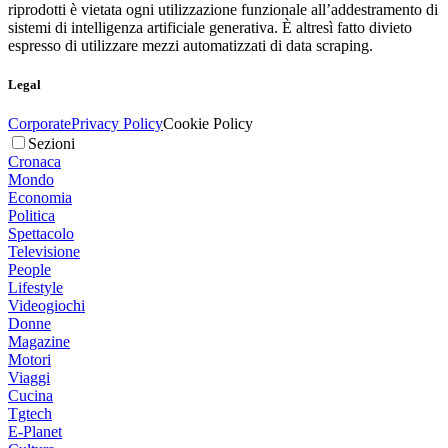
riprodotti è vietata ogni utilizzazione funzionale all’addestramento di
sistemi di intelligenza artificiale generativa. È altresì fatto divieto
espresso di utilizzare mezzi automatizzati di data scraping.
Legal
Corporate
Privacy Policy
Cookie Policy
Sezioni
Cronaca
Mondo
Economia
Politica
Spettacolo
Televisione
People
Lifestyle
Videogiochi
Donne
Magazine
Motori
Viaggi
Cucina
Tgtech
E-Planet