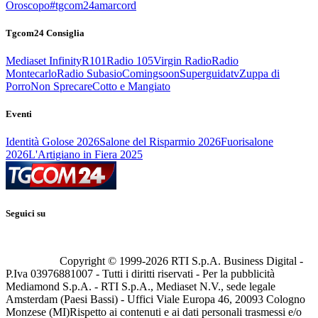
Oroscopo
#tgcom24amarcord
Tgcom24 Consiglia
Mediaset Infinity
R101
Radio 105
Virgin Radio
Radio
Montecarlo
Radio Subasio
Comingsoon
Superguidatv
Zuppa di
Porro
Non Sprecare
Cotto e Mangiato
Eventi
Identità Golose 2026
Salone del Risparmio 2026
Fuorisalone
2026
L'Artigiano in Fiera 2025
Seguici su
Copyright © 1999-
2026
RTI S.p.A. Business Digital -
P.Iva 03976881007 - Tutti i diritti riservati - Per la pubblicità
Mediamond S.p.A. - RTI S.p.A., Mediaset N.V., sede legale
Amsterdam (Paesi Bassi) - Uffici Viale Europa 46, 20093 Cologno
Monzese (MI)
Rispetto ai contenuti e ai dati personali trasmessi e/o