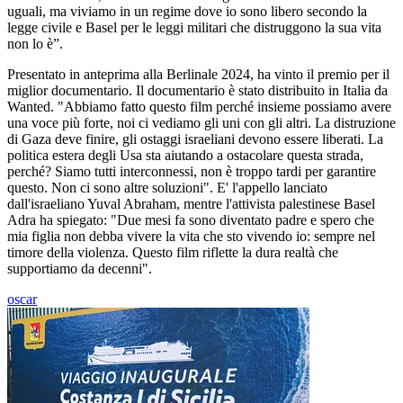
uguali, ma viviamo in un regime dove io sono libero secondo la
legge civile e Basel per le leggi militari che distruggono la sua vita
non lo è”.
Presentato in anteprima alla Berlinale 2024, ha vinto il premio per il
miglior documentario. Il documentario è stato distribuito in Italia da
Wanted. "Abbiamo fatto questo film perché insieme possiamo avere
una voce più forte, noi ci vediamo gli uni con gli altri. La distruzione
di Gaza deve finire, gli ostaggi israeliani devono essere liberati. La
politica estera degli Usa sta aiutando a ostacolare questa strada,
perché? Siamo tutti interconnessi, non è troppo tardi per garantire
questo. Non ci sono altre soluzioni". E' l'appello lanciato
dall'israeliano Yuval Abraham, mentre l'attivista palestinese Basel
Adra ha spiegato: "Due mesi fa sono diventato padre e spero che
mia figlia non debba vivere la vita che sto vivendo io: sempre nel
timore della violenza. Questo film riflette la dura realtà che
supportiamo da decenni".
oscar