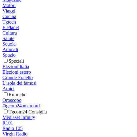
Motori
Viaggi
Cucina
Tgtech
E-Planet
Cultura
Salute
Scuola
Animali
Spazio
Speciali
Elezioni Italia
Elezioni estero
Grande Fratello
L'isola dei famosi
Amici
Rubriche
Oroscopo
#tgcom24amarcord
Tgcom24 Consiglia
Mediaset Infinity
R101
Radio 105
Virgin Radio