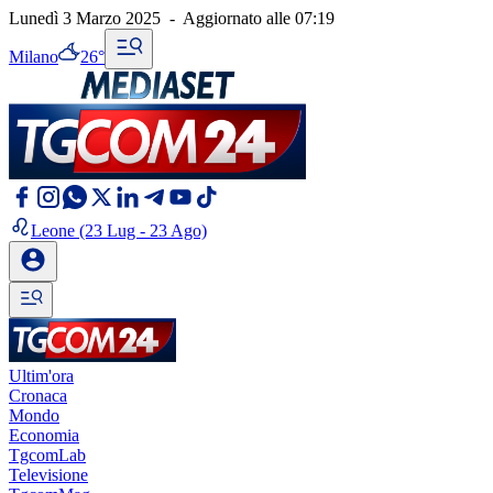
Lunedì 3 Marzo 2025
-
Aggiornato alle
07:19
Milano
26°
Leone
(23 Lug - 23 Ago)
Ultim'ora
Cronaca
Mondo
Economia
TgcomLab
Televisione