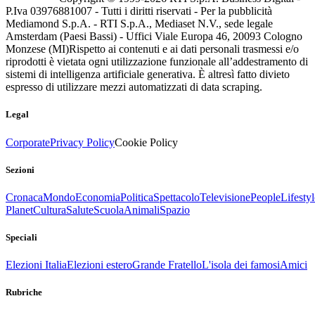
P.Iva 03976881007 - Tutti i diritti riservati - Per la pubblicità
Mediamond S.p.A. - RTI S.p.A., Mediaset N.V., sede legale
Amsterdam (Paesi Bassi) - Uffici Viale Europa 46, 20093 Cologno
Monzese (MI)
Rispetto ai contenuti e ai dati personali trasmessi e/o
riprodotti è vietata ogni utilizzazione funzionale all’addestramento di
sistemi di intelligenza artificiale generativa. È altresì fatto divieto
espresso di utilizzare mezzi automatizzati di data scraping.
Legal
Corporate
Privacy Policy
Cookie Policy
Sezioni
Cronaca
Mondo
Economia
Politica
Spettacolo
Televisione
People
Lifestyl
Planet
Cultura
Salute
Scuola
Animali
Spazio
Speciali
Elezioni Italia
Elezioni estero
Grande Fratello
L'isola dei famosi
Amici
Rubriche