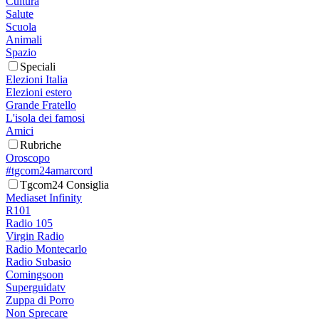
Cultura
Salute
Scuola
Animali
Spazio
Speciali
Elezioni Italia
Elezioni estero
Grande Fratello
L'isola dei famosi
Amici
Rubriche
Oroscopo
#tgcom24amarcord
Tgcom24 Consiglia
Mediaset Infinity
R101
Radio 105
Virgin Radio
Radio Montecarlo
Radio Subasio
Comingsoon
Superguidatv
Zuppa di Porro
Non Sprecare