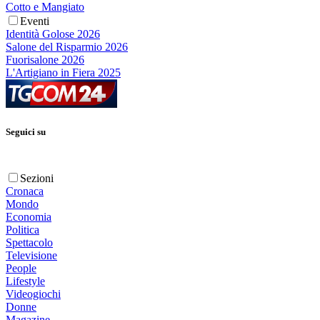
Cotto e Mangiato
Eventi
Identità Golose 2026
Salone del Risparmio 2026
Fuorisalone 2026
L'Artigiano in Fiera 2025
Seguici su
Sezioni
Cronaca
Mondo
Economia
Politica
Spettacolo
Televisione
People
Lifestyle
Videogiochi
Donne
Magazine