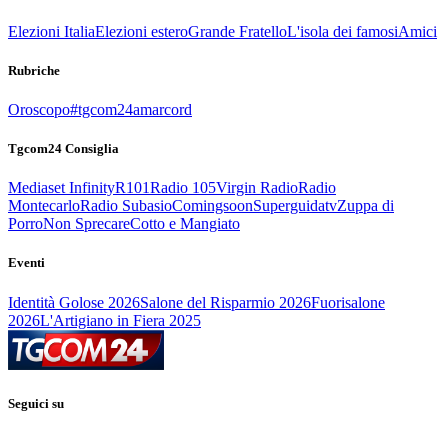
Elezioni Italia
Elezioni estero
Grande Fratello
L'isola dei famosi
Amici
Rubriche
Oroscopo
#tgcom24amarcord
Tgcom24 Consiglia
Mediaset Infinity
R101
Radio 105
Virgin Radio
Radio
Montecarlo
Radio Subasio
Comingsoon
Superguidatv
Zuppa di
Porro
Non Sprecare
Cotto e Mangiato
Eventi
Identità Golose 2026
Salone del Risparmio 2026
Fuorisalone
2026
L'Artigiano in Fiera 2025
Seguici su