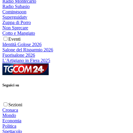
Radio Montecarlo
Radio Subasio
Comingsoon
Superguidatv
Zuppa di Porro
Non Sprecare
Cotto e Mangiato
Eventi
Identità Golose 2026
Salone del Risparmio 2026
Fuorisalone 2026
L'Artigiano in Fiera 2025
Seguici su
Sezioni
Cronaca
Mondo
Economia
Politica
Spettacolo