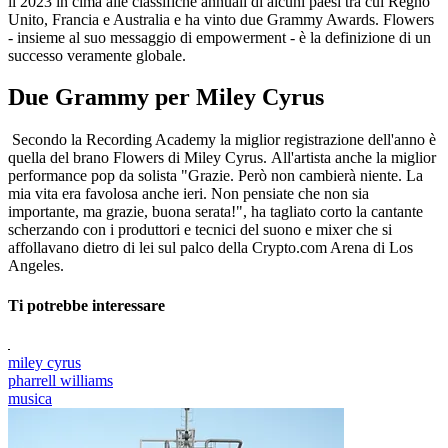
il 2023 in cima alle classifiche annuali di alcuni paesi tra cui Regno
Unito, Francia e Australia e ha vinto due Grammy Awards. Flowers
- insieme al suo messaggio di empowerment - è la definizione di un
successo veramente globale.
Due Grammy per Miley Cyrus
Secondo la Recording Academy la miglior registrazione dell'anno è
quella del brano Flowers di Miley Cyrus. All'artista anche la miglior
performance pop da solista "Grazie. Però non cambierà niente. La
mia vita era favolosa anche ieri. Non pensiate che non sia
importante, ma grazie, buona serata!", ha tagliato corto la cantante
scherzando con i produttori e tecnici del suono e mixer che si
affollavano dietro di lei sul palco della Crypto.com Arena di Los
Angeles.
Ti potrebbe interessare
miley cyrus
pharrell williams
musica