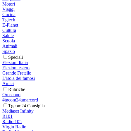
Motori
Viaggi
Cucina
Tgtech
E-Planet
Cultura
Salute
Scuola
Animali
Spazio
Speciali
Elezioni Italia
Elezioni estero
Grande Fratello
L'isola dei famosi
Amici
Rubriche
Oroscopo
#tgcom24amarcord
Tgcom24 Consiglia
Mediaset Infinity
R101
Radio 105
Virgin Radio