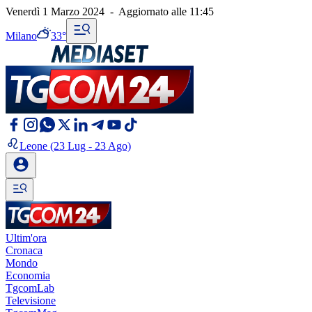
Venerdì 1 Marzo 2024
-
Aggiornato alle
11:45
Milano
33°
Leone
(23 Lug - 23 Ago)
Ultim'ora
Cronaca
Mondo
Economia
TgcomLab
Televisione