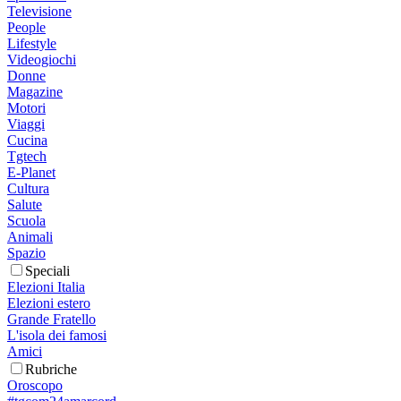
Televisione
People
Lifestyle
Videogiochi
Donne
Magazine
Motori
Viaggi
Cucina
Tgtech
E-Planet
Cultura
Salute
Scuola
Animali
Spazio
Speciali
Elezioni Italia
Elezioni estero
Grande Fratello
L'isola dei famosi
Amici
Rubriche
Oroscopo