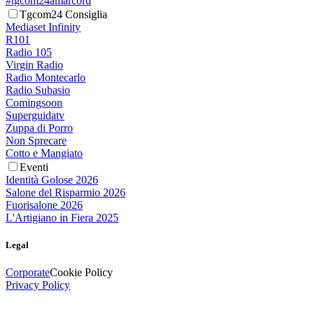
#tgcom24amarcord
Tgcom24 Consiglia
Mediaset Infinity
R101
Radio 105
Virgin Radio
Radio Montecarlo
Radio Subasio
Comingsoon
Superguidatv
Zuppa di Porro
Non Sprecare
Cotto e Mangiato
Eventi
Identità Golose 2026
Salone del Risparmio 2026
Fuorisalone 2026
L'Artigiano in Fiera 2025
Legal
Corporate
Cookie Policy
Privacy Policy