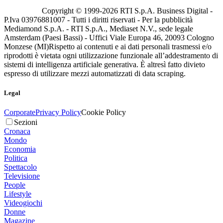
Copyright © 1999-
2026
RTI S.p.A. Business Digital -
P.Iva 03976881007 - Tutti i diritti riservati - Per la pubblicità
Mediamond S.p.A. - RTI S.p.A., Mediaset N.V., sede legale
Amsterdam (Paesi Bassi) - Uffici Viale Europa 46, 20093 Cologno
Monzese (MI)
Rispetto ai contenuti e ai dati personali trasmessi e/o
riprodotti è vietata ogni utilizzazione funzionale all’addestramento di
sistemi di intelligenza artificiale generativa. È altresì fatto divieto
espresso di utilizzare mezzi automatizzati di data scraping.
Legal
Corporate
Privacy Policy
Cookie Policy
Sezioni
Cronaca
Mondo
Economia
Politica
Spettacolo
Televisione
People
Lifestyle
Videogiochi
Donne
Magazine