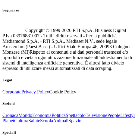
Seguici su
Copyright © 1999-
2026
RTI S.p.A. Business Digital -
P.Iva 03976881007 - Tutti i diritti riservati - Per la pubblicità
Mediamond S.p.A. - RTI S.p.A., Mediaset N.V., sede legale
Amsterdam (Paesi Bassi) - Uffici Viale Europa 46, 20093 Cologno
Monzese (MI)
Rispetto ai contenuti e ai dati personali trasmessi e/o
riprodotti è vietata ogni utilizzazione funzionale all’addestramento di
sistemi di intelligenza artificiale generativa. È altresì fatto divieto
espresso di utilizzare mezzi automatizzati di data scraping.
Legal
Corporate
Privacy Policy
Cookie Policy
Sezioni
Cronaca
Mondo
Economia
Politica
Spettacolo
Televisione
People
Lifestyl
Planet
Cultura
Salute
Scuola
Animali
Spazio
Speciali