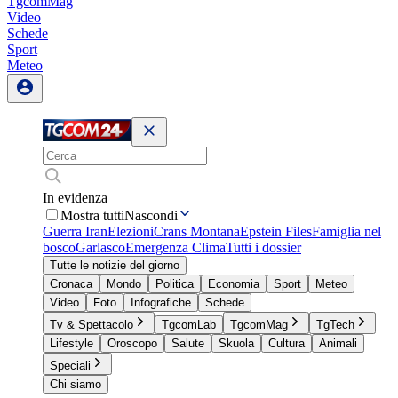
TgcomMag
Video
Schede
Sport
Meteo
In evidenza
Mostra tutti
Nascondi
Guerra Iran
Elezioni
Crans Montana
Epstein Files
Famiglia nel
bosco
Garlasco
Emergenza Clima
Tutti i dossier
Tutte le notizie del giorno
Cronaca
Mondo
Politica
Economia
Sport
Meteo
Video
Foto
Infografiche
Schede
Tv & Spettacolo
TgcomLab
TgcomMag
TgTech
Lifestyle
Oroscopo
Salute
Skuola
Cultura
Animali
Speciali
Chi siamo