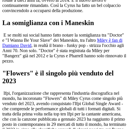
rosale a dieci anni fa, ovvero al 2014. E il nuovo lavoro è
continuamente rimandato. Così la Cyrus ha fatto un bel colpaccio
convincendolo a occuparsi della produzione.
La somiglianza con i Maneskin
E se molti sui social hanno fatto notare la somiglianza tra "Doctor"
e "I Wanna Be Your Slave" dei Maneskin, tra l'altro
Miley è fan di
Damiano David
, in realtà il brano - funky pop - strizza l'occhio agli
Anni 70. Non solo. "Doctor" è stata registrata da Miley per
"Bangerz" già nel 2012 e la Cyrus e Pharrell hanno solo rinnovato il
pezzo.
"Flowers" è il singolo più venduto del
2023
Ifpi, l'organizzazione che rappresenta l'industria discografica nel
mondo, ha incoronato "Flowers" di Miley Cyrus come singolo più
venduto del 2023, avendo conquistato l'Ifpi Global Single Award -
che comprende le performance globali di tutti i formati digitali. Si
tratta della prima volta nella top ten Ifpi per la cantante americana,
che con la canzone pubblicata a gennaio 2023 ha raggiunto il primo
posto in contemporanea in 29 mercati di tutto il mondo, ha terminato