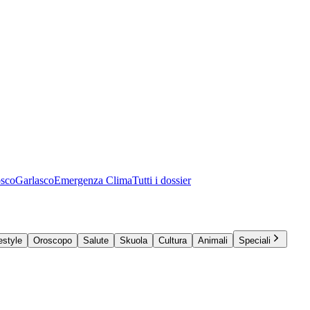
osco
Garlasco
Emergenza Clima
Tutti i dossier
estyle
Oroscopo
Salute
Skuola
Cultura
Animali
Speciali