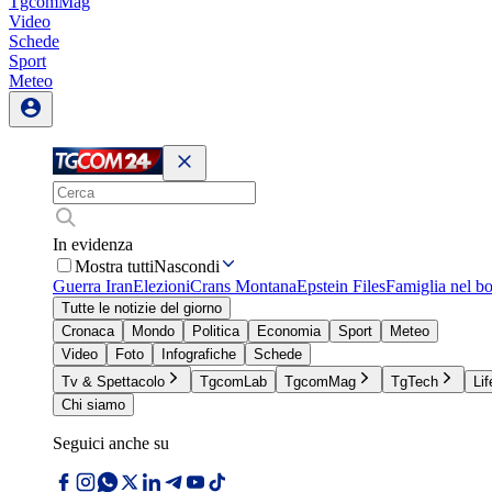
TgcomMag
Video
Schede
Sport
Meteo
In evidenza
Mostra tutti
Nascondi
Guerra Iran
Elezioni
Crans Montana
Epstein Files
Famiglia nel b
Tutte le notizie del giorno
Cronaca
Mondo
Politica
Economia
Sport
Meteo
Video
Foto
Infografiche
Schede
Tv & Spettacolo
TgcomLab
TgcomMag
TgTech
Lif
Chi siamo
Seguici anche su